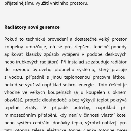
přijatelnějšímu využití vnitřního prostoru.
Radiátory nové generace
Pokud to technické provedení a dostatečně velký prostor
koupelny umožňuje, dá se pro zlepšení tepelné pohody
aplikovat klasický způsob vytápění v podobě deskových
nebo trubkových radiátorů. Při instalaci se zabuduje radiátor
do rozvodu bytového otopného systému, který pracuje
s vodou, případně s jinou teplonosnou pracovní látkou,
pokud se využívá například solární energie. Toto řešení je
vhodné ve velkých koupelnách (a u koupelen s oknem
obzvlášť), protože dlouhodobě a bez výkyvů teplot pokrývá
tepelné ztráty. V případě potřeby, například při
mimosezónním přitápění, kdy není v činnosti vlastní kotel
nebo systém centrální dodávky tepla, výrobci nabízejí pro
tato otopná tělesa elektrické topné články (otopné tyče)