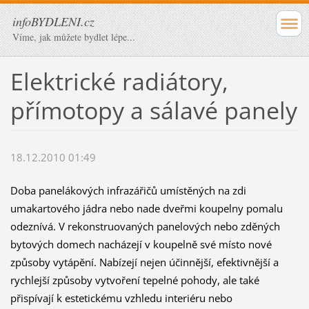
infoBYDLENI.cz
Víme, jak můžete bydlet lépe...
Elektrické radiátory,
přímotopy a sálavé panely
18.12.2010 01:49
Doba panelákových infrazářičů umístěných na zdi
umakartového jádra nebo nade dveřmi koupelny pomalu
odeznívá. V rekonstruovaných panelových nebo zděných
bytových domech nacházejí v koupelně své místo nové
způsoby vytápění. Nabízejí nejen účinnější, efektivnější a
rychlejší způsoby vytvoření tepelné pohody, ale také
přispívají k estetickému vzhledu interiéru nebo