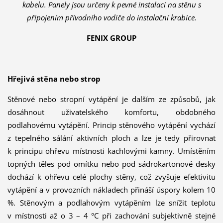
kabelu. Panely jsou určeny k pevné instalaci na stěnu s
připojením přívodního vodiče do instalační krabice.
FENIX GROUP
Hřejivá stěna nebo strop
Stěnové nebo stropní vytápění je dalším ze způsobů, jak
dosáhnout uživatelského komfortu, obdobného
podlahovému vytápění. Princip stěnového vytápění vychází
z tepelného sálání aktivních ploch a lze je tedy přirovnat
k principu ohřevu místnosti kachlovými kamny. Umístěním
topných těles pod omítku nebo pod sádrokartonové desky
dochází k ohřevu celé plochy stěny, což zvyšuje efektivitu
vytápění a v provozních nákladech přináší úspory kolem 10
%. Stěnovým a podlahovým vytápěním lze snížit teplotu
v místnosti až o 3 – 4 °C při zachování subjektivně stejné