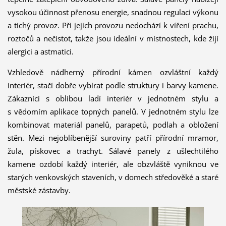
vysokou účinnost přenosu energie, snadnou regulaci výkonu
a tichý provoz. Při jejich provozu nedochází k víření prachu,
roztočů a nečistot, takže jsou ideální v místnostech, kde žijí
alergici a astmatici.
Vzhledově nádherný přírodní kámen ozvláštní každý
interiér, stačí dobře vybírat podle struktury i barvy kamene.
Zákazníci s oblibou ladí interiér v jednotném stylu a
s vědomím aplikace topných panelů. V jednotném stylu lze
kombinovat materiál panelů, parapetů, podlah a obložení
stěn. Mezi nejoblíbenější suroviny patří přírodní mramor,
žula, pískovec a trachyt. Sálavé panely z ušlechtilého
kamene ozdobí každý interiér, ale obzvláště vyniknou ve
starých venkovských staveních, v domech středověké a staré
městské zástavby.