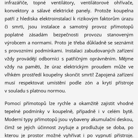
infrazářiče, topné ventilátory, ventilátorové ohřívače,
konvektory a sálavé elektrické panely. Protože koupelna
patří z hlediska elektroinstalací k rizikovým faktorům úrazu
či smrti, jsou instalace a samotný provoz přímotopů
poplatné zásadám bezpečnosti provozu stanoveným
výrobcem a normami. Proto je třeba důkladně se seznámit
s provozními podmínkami. Instalaci zabudovaných zařízení
vždy provádějí odborníci s patřičným oprávněním. Mějme
vždy na paměti, že úraz elektrickým proudem může ve
vlhkém prostředí koupelny skončit smrtí! Zapojená zařízení
musí respektovat umístění podle zón a krytí přístroje
v souladu s platnou normou.
Pomocí přímotopů lze rychle a okamžitě zajistit vhodné
tepelné podmínky v koupelně, případně i v celém bytě.
Moderní typy přímotopů jsou vybaveny akumulační deskou,
čímž se jejich účinnost zvyšuje a prodlužuje se doba, po
kterou je prostor možné vyhřívat i po vypnutí přístroje.