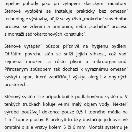
tepelné pohody jako při vytápění klasickými radiátory.
Stěnové vytápění se instaluje prakticky bez omezení
technologie výstavby, ať již se využívá „mokrého“ stavebního
procesu se zděním a omítáním, nebo „suchého“ procesu
s montáží sádrokartonových konstrukcí.
Stěnové vytápění působí příznivě na hygienu bydlení.
Ohřátím povrchu stěn se sníží jejich vlhkost, což vadí
zejména mno­žení a růstu plísní a mikroorganismů.
Přirozeným způsobem tak dochází k výraznému omezení
výskytu spor, které zapříčiňují výskyt alergií v obytných
prostorech.
Stěnový systém lze připodobnit k podlahovému systému. V
tenkých trubkách koluje velmi malý objem vody. Někteří
výrobci používají dokonce pouze 0,5 l topného média na
2
1 m
topné plochy. K překrytí trubky dostačuje jednovrstvé
omítání o síle vrstvy kolem 5 či 6 mm. Montáž systému je