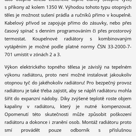
s příkony až kolem 1350 W. Výhodou tohoto typu otopných
těles je možnost sušení prádla a ručníků přímo v koupelně.
Kabelový přívod se zapojuje přímo do zásuvky, nebo přes
časový spínač s denním programováním či přes prostorový
termostat. Koupelnové radiátory s kombinovaným
vytápěním je možné podle platné normy ČSN 33-2000-7-
701 umístit v zónách 2 a 3.
Výkon elektrického topného tělesa je závislý na tepelném
výkonu radiátoru, proto není možné instalovat jakoukoliv
otopnou tyč do jakéhokoliv radiátoru! Pro bezpečný provoz
radiátoru je také třeba zajistit, aby se náplň radiátoru mohla
šířit do expanzní nádoby. Díky zvýšené teplotě roste objem
kapaliny v radiátoru, který je nutné kompenzovat.
Opomenutí této skutečnosti může způsobit poškození
radiátoru a dokonce i zranění osob. Montáž radiátoru proto
smí provádět pouze odborník s příslušnou