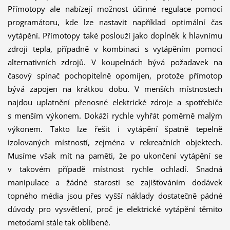
Přímotopy ale nabízejí možnost účinné regulace pomocí
programátoru, kde lze nastavit například optimální čas
vytápění. Přímotopy také poslouží jako doplněk k hlavnímu
zdroji tepla, případně v kombinaci s vytápěním pomocí
alternativních zdrojů. V koupelnách bývá požadavek na
časový spínač pochopitelně opomíjen, protože přímotop
bývá zapojen na krátkou dobu. V menších místnostech
najdou uplatnění přenosné elektrické zdroje a spotřebiče
s menším výkonem. Dokáží rychle vyhřát poměrně malým
výkonem. Takto lze řešit i vytápění špatně tepelně
izolovaných místností, zejména v rekreačních objektech.
Musíme však mít na paměti, že po ukončení vytápění se
v takovém případě místnost rychle ochladí. Snadná
manipulace a žádné starosti se zajišťováním dodávek
topného média jsou přes vyšší náklady dostatečně pádné
důvody pro vysvětlení, proč je elektrické vytápění těmito
metodami stále tak oblíbené.