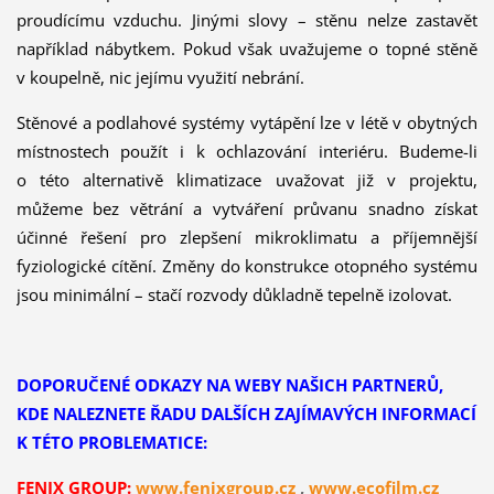
proudícímu vzduchu. Jinými slovy – stěnu nelze zastavět
například nábytkem. Pokud však uvažujeme o topné stěně
v koupelně, nic jejímu využití nebrání.
Stěnové a podlahové systémy vytápění lze v létě v obytných
místnostech použít i k ochlazování interiéru. Budeme-li
o této alternativě klimatizace uvažovat již v projektu,
můžeme bez větrání a vytváření průvanu snadno získat
účinné řešení pro zlepšení mikroklimatu a příjemnější
fyziologické cítění. Změny do konstrukce otopného systému
jsou minimální – stačí rozvody důkladně tepelně izolovat.
DOPORUČENÉ ODKAZY NA WEBY NAŠICH PARTNERŮ,
KDE NALEZNETE ŘADU DALŠÍCH ZAJÍMAVÝCH INFORMACÍ
K TÉTO PROBLEMATICE:
FENIX GROUP:
www.fenixgroup.cz
,
www.ecofilm.cz