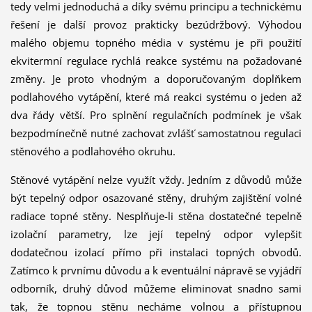
tedy velmi jednoduchá a díky svému principu a technickému
řešení je další provoz prakticky bezúdržbový. Výhodou
malého objemu topného média v systému je při použití
ekvitermní regulace rychlá reakce systému na požadované
změny. Je proto vhodným a doporučovaným doplňkem
podlahového vytápění, které má reakci systému o jeden až
dva řády větší. Pro splnění regulačních podmínek je však
bezpodmínečně nutné zachovat zvlášť samostatnou regulaci
stěnového a podlahového okruhu.
Stěnové vytápění nelze využít vždy. Jedním z důvodů může
být tepelný odpor osazované stěny, druhým zajištění volné
radiace topné stěny. Nesplňuje-li stěna dostatečné tepelně
izolační parametry, lze její tepelný odpor vylepšit
dodatečnou izolací přímo při instalaci topných obvodů.
Zatímco k prvnímu důvodu a k eventuální nápravě se vyjádří
odborník, druhý důvod můžeme eliminovat snadno sami
tak, že topnou stěnu necháme volnou a přístupnou