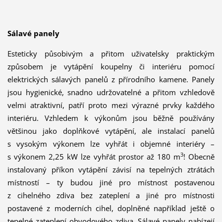
Sálavé panely
Esteticky působivým a přitom uživatelsky praktickým
způsobem je vytápění koupelny či interiéru pomocí
elektrických sálavých panelů z přírodního kamene. Panely
jsou hygienické, snadno udržovatelné a přitom vzhledově
velmi atraktivní, patří proto mezi výrazné prvky každého
interiéru. Vzhledem k výkonům jsou běžně používány
většinou jako doplňkové vytápění, ale instalací panelů
s vysokým výkonem lze vyhřát i objemné interiéry –
3
s výkonem 2,25 kW lze vyhřát prostor až 180 m
! Obecně
instalovaný příkon vytápění závisí na tepelných ztrátách
místností – ty budou jiné pro místnost postavenou
z cihelného zdiva bez zateplení a jiné pro místnosti
postavené z moderních cihel, doplněné například ještě o
tepelné zateplení obvodového zdiva. Sálavé panely nabízejí