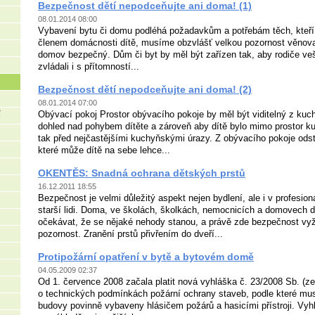
Bezpečnost dětí nepodceňujte ani doma! (1)
08.01.2014 08:00
Vybavení bytu či domu podléhá požadavkům a potřebám těch, kteří 
členem domácnosti dítě, musíme obzvlášť velkou pozornost věnova
domov bezpečný. Dům či byt by měl být zařízen tak, aby rodiče veš
zvládali i s přítomností...
Bezpečnost dětí nepodceňujte ani doma! (2)
08.01.2014 07:00
Obývací pokoj Prostor obývacího pokoje by měl být viditelný z kuch
Í
dohled nad pohybem dítěte a zároveň aby dítě bylo mimo prostor 
tak před nejčastějšími kuchyňskými úrazy. Z obývacího pokoje ods
které může dítě na sebe lehce...
OKENTĚS: Snadná ochrana dětských prstů
16.12.2011 18:55
Bezpečnost je velmi důležitý aspekt nejen bydlení, ale i v profesioná
starší lidi. Doma, ve školách, školkách, nemocnicích a domovec
očekávat, že se nějaké nehody stanou, a právě zde bezpečnost vyž
pozornost. Zranění prstů přivřením do dveří...
Protipožární opatření v bytě a bytovém domě
04.05.2009 02:37
Od 1. července 2008 začala platit nová vyhláška č. 23/2008 Sb. (ze
o technických podmínkách požární ochrany staveb, podle které mu
budovy povinně vybaveny hlásičem požárů a hasicími přístroji. Vyh