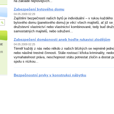
na základě nejnovějších...
Zabezpečení bytového domu
04.05.2009 02:29
Zajištění bezpečnosti našich bytů je individuální – v rukou každéh
bytového domu (panelového domu) je věcí všech majitelů, ať již se
družstevní vlastnictví nebo vlastnictví kombinované, tedy buď druž
samostatných majitelů, nebo sdružení...
Zabezpečení domácnosti aneb hoďte rukavici zlodějům
ISE
04.05.2009 02:25
Téměř každý z nás nebo někdo z našich blízkých se nejméně jedno
2/8
nebo násilné trestné činnosti. Stále rostoucí křivka kriminality, ne
vymahatelnost práva, neschopnost státu potrestat zločin a dostat p
spolu s nízkou...
Bezpečnostní prvky v konstrukci nábytku