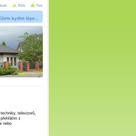
ránek
RSS
Tisk
žete bydlet lépe...
techniky, televizorů,
 přehřátím z
ůr nebo