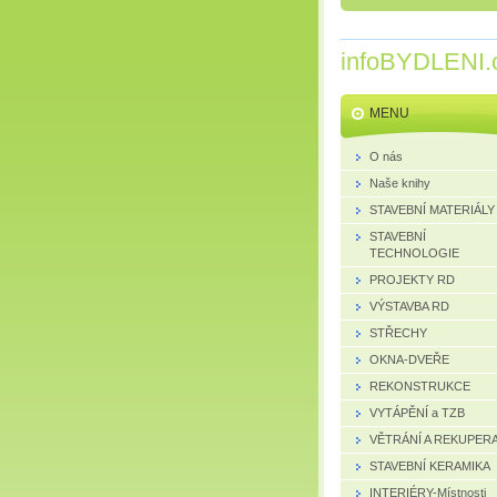
infoBYDLENI.
MENU
O nás
Naše knihy
STAVEBNÍ MATERIÁLY
STAVEBNÍ
TECHNOLOGIE
PROJEKTY RD
VÝSTAVBA RD
STŘECHY
OKNA-DVEŘE
REKONSTRUKCE
VYTÁPĚNÍ a TZB
VĚTRÁNÍ A REKUPER
STAVEBNÍ KERAMIKA
INTERIÉRY-Místnosti