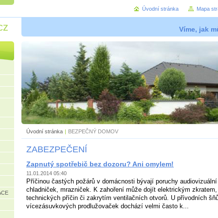
Úvodní stránka
Mapa st
cz
Víme, jak mů
Úvodní stránka
|
BEZPEČNÝ DOMOV
ZABEZPEČENÍ
Zapnutý spotřebič bez dozoru? Ani omylem!
11.01.2014 05:40
Příčinou častých požárů v domácnosti bývají poruchy audiovizuální 
chladniček, mrazniček. K zahoření může dojít elektrickým zkratem,
ACE
technických příčin či zakrytím ventilačních otvorů. U přívodních šň
vícezásuvkových prodlužovaček dochází velmi často k...