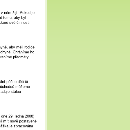
v něm žijí. Pokud je
t tomu, aby byl
keré své činnosti
yně, aby měli rodiče
kuchyně. Chráníme ho
traníme předměty,
lní péči o děti či
h důchodců můžeme
aduje stálou
 dne 29. ledna 2008)
sí mít nově postavené
láška je zpracována