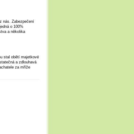
o z nás. Zabezpečení
 jedná o 100%
stva a několika
u stal obětí majetkové
dostatečná a zdlouhavá
achatele za mříže