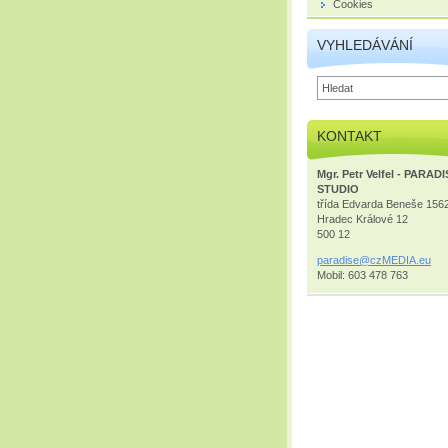
Cookies
VYHLEDÁVÁNÍ
KONTAKT
Mgr. Petr Velfel - PARAD
STUDIO
třída Edvarda Beneše 156
Hradec Králové 12
500 12
paradise
@czMEDIA
.eu
Mobil: 603 478 763