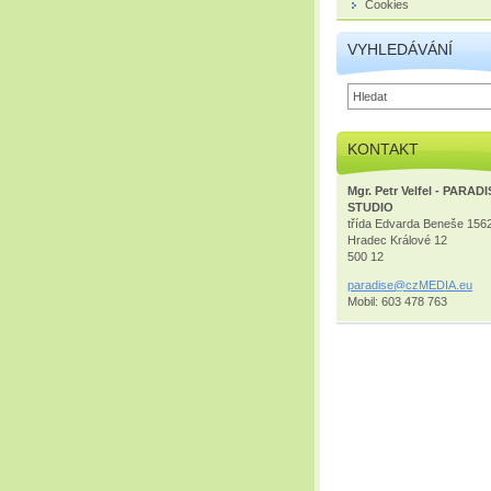
Cookies
VYHLEDÁVÁNÍ
KONTAKT
Mgr. Petr Velfel - PARAD
STUDIO
třída Edvarda Beneše 156
Hradec Králové 12
500 12
paradise
@czMEDIA
.eu
Mobil: 603 478 763