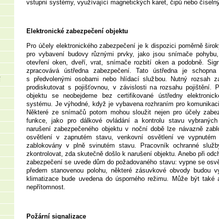
vstupní systémy, využívající magnetických karet, čipů nebo číseln
Elektronické zabezpečení objektu
Pro účely elektronického zabezpečení je k dispozici poměrně širok
pro vybavení budovy různými prvky, jako jsou snímače pohybu,
otevření oken, dveří, vrat, snímače rozbití oken a podobně. Sig
zpracovává ústředna zabezpečení. Tato ústředna je schopna t
s předvolenými osobami nebo hlídací službou. Nutný rozsah z
Í
prodiskutovat s pojišťovnou, v závislosti na rozsahu pojištění.
objektu se neobejdeme bez certifikované ústředny elektronic
systému. Je výhodné, když je vybavena rozhraním pro komunikaci
Některé ze snímačů potom mohou sloužit nejen pro účely zabezp
funkce, jako pro dálkové ovládání a kontrolu stavu vybraných 
narušení zabezpečeného objektu v noční době lze návazně zablo
osvětlení v zapnutém stavu, venkovní osvětlení ve vypnutém 
zablokovány v plně svinutém stavu. Pracovník ochranné služ
zkontrolovat, zda skutečně došlo k narušení objektu. Anebo při odc
zabezpečení se uvede dům do požadovaného stavu: vypne se osvět
předem stanovenou polohu, některé zásuvkové obvody budou vy
klimatizace bude uvedena do úsporného režimu. Může být také 
nepřítomnost.
Požární signalizace