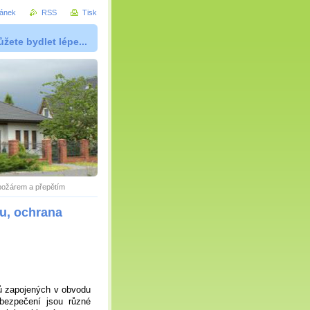
ránek
RSS
Tisk
žete bydlet lépe...
 požárem a přepětím
tu, ochrana
ů zapojených v obvodu
bezpečení jsou různé