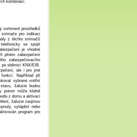
ých kombinací.
ý sortiment prostředků
 snímače pro indikaci
nály z těchto snímačů
elefonicky se spojit
abezpečení je vhodné
 Při plném zabezpečení
kého zabezpečovacího
 po sběrnici KNX/EIB.
ečení, ale i pro jiné
funkcí. Například při
kovat vybrané vnitřní
stavu, žaluzie budou
by potom může klidně
hodu z domu a aktivaci
lení, žaluzie zaujmou
pnuty, vytápění nebo
aktivován program pro