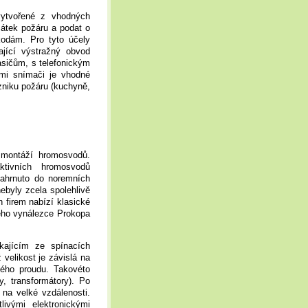
vytvořené z vhodných
čátek požáru a podat o
odám. Pro tyto účely
jící výstražný obvod
asičům, s telefonickým
ými snímači je vhodné
niku požáru (kuchyně,
í montáží hromosvodů.
ktivních hromosvodů
zahrnuto do noremních
ebyly zcela spolehlivě
 firem nabízí klasické
eho vynálezce Prokopa
kajícím ze spínacích
 velikost je závislá na
vého proudu. Takovéto
y, transformátory). Po
 na velké vzdálenosti.
ivými elektronickými