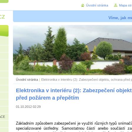
Úvodní stránka
Mapa st
cz
Víme, jak mů
Úvodní stránka
|
Elektronika v interiéru (2): Zabezpečení objektu, ochrana před
Elektronika v interiéru (2): Zabezpečení objek
před požárem a přepětím
01.10.2012 02:29
ACE
Základním způsobem zabezpečení je využití různých typů snímač
specializované ústředny. Samostatnou částí anebo součástí za