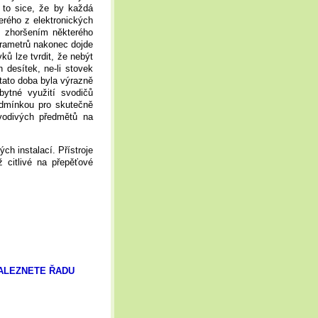
 to sice, že by každá
erého z elektronických
m zhoršením některého
rametrů nakonec dojde
ků lze tvrdit, že nebýt
 desítek, ne-li stovek
tato doba byla výrazně
bytné využití svodičů
Podmínkou pro skutečně
 vodivých předmětů na
ch instalací. Přístroje
ž citlivé na přepěťové
ALEZNETE ŘADU