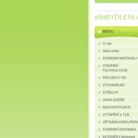
infoBYDLENI.
MENU
O nás
Naše knihy
STAVEBNÍ MATERIÁLY
STAVEBNÍ
TECHNOLOGIE
PROJEKTY RD
VÝSTAVBA RD
STŘECHY
OKNA-DVEŘE
REKONSTRUKCE
VYTÁPĚNÍ a TZB
VĚTRÁNÍ A REKUPER
STAVEBNÍ KERAMIKA
INTERIÉRY-Místnosti