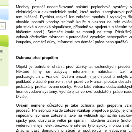
Mnohdy postačí necertifikované požární poplachové systémy 
elektrických a elektronických prvků, které mohou zaregistrovat po
tom hlášení. Rychlou reakcí lze zabránit mnohdy i vysokým šk
obvykle postačí vhodný snímač kouře s vazbou na relé ovláda
(akustická a optická signalizace, případně ve spojení s hlášením h
hlášením apod.). Snímače kouře se montují na strop. Příslušn
vybavit především místnosti s potenciálně vysokým nebezpečím vz
koupelny, domácí dílny, místnosti pro domácí práce nebo garáže).
ISE
Ochrana před přepětím
2/8
Objekt je potřebné chránit před účinky atmosférických přepět
Některé firmy se zabývají intenzivními nabídkami tzv. a
pocházejících z Francie. Ovšem prozatím jejich použití nebylo 
podkladů v žádné jiné zemi, než právě ve Francii, protože dosud n
prokázány proklamované účinky. Proto také většina dodavatelských
hromosvodové systémy, vycházející ve své podstatě z práce naš
Diviše.
Ovšem neméně důležitou je také ochrana proti přepětím vzni
procesů. Při sepnutí každé zátěže vznikají přepěťové pulzy, jejichž
impedanci spínané zátěže a také na velikosti spínacího špičko
špičky jsou obzvláště velké při spínání induktivní zátěže (motor
vedeních vnější elektrorozvodné sítě se tyto špičky mohou šířit i
Značná část domácích přístrojů a spotřebičů je vybavena citl