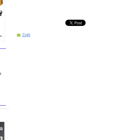
Zpět
u