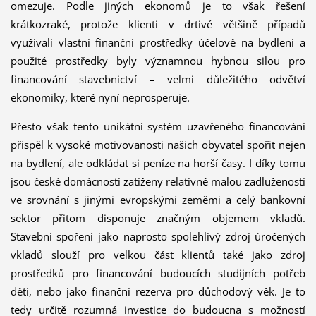
omezuje. Podle jiných ekonomů je to však řešení
krátkozraké, protože klienti v drtivé většině případů
využívali vlastní finanční prostředky účelově na bydlení a
použité prostředky byly významnou hybnou silou pro
financování stavebnictví – velmi důležitého odvětví
ekonomiky, které nyní neprosperuje.
Přesto však tento unikátní systém uzavřeného financování
přispěl k vysoké motivovanosti našich obyvatel spořit nejen
na bydlení, ale odkládat si peníze na horší časy. I díky tomu
jsou české domácnosti zatíženy relativně malou zadlužeností
ve srovnání s jinými evropskými zeměmi a celý bankovní
sektor přitom disponuje značným objemem vkladů.
Stavební spoření jako naprosto spolehlivý zdroj úročených
vkladů slouží pro velkou část klientů také jako zdroj
prostředků pro financování budoucích studijních potřeb
dětí, nebo jako finanční rezerva pro důchodový věk. Je to
tedy určitě rozumná investice do budoucna s možností