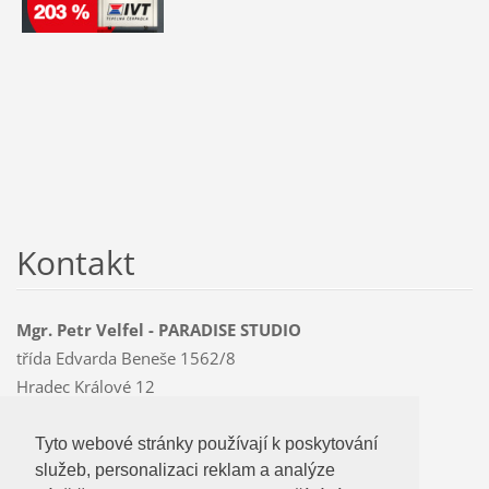
Kontakt
Mgr. Petr Velfel - PARADISE STUDIO
třída Edvarda Beneše 1562/8
Hradec Králové 12
500 12
Mobil: 603 478 763
Tyto webové stránky používají k poskytování
Tyto webové stránky používají k poskytování
paradise
@czMEDIA
.eu
služeb, personalizaci reklam a analýze
služeb, personalizaci reklam a analýze