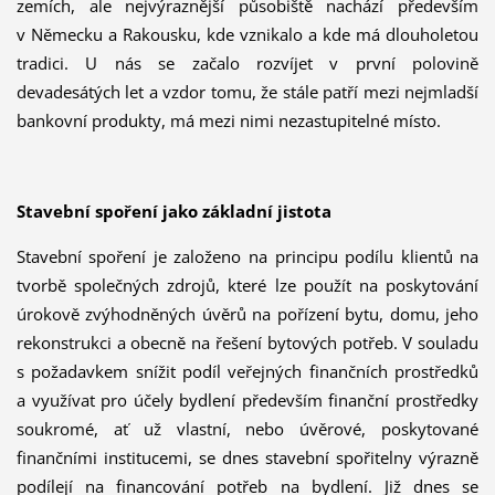
zemích, ale nejvýraznější působiště nachází především
v Německu a Rakousku, kde vznikalo a kde má dlouholetou
tradici. U nás se začalo rozvíjet v první polovině
devadesátých let a vzdor tomu, že stále patří mezi nejmladší
bankovní produkty, má mezi nimi nezastupitelné místo.
Stavební spoření jako základní jistota
Stavební spoření je založeno na principu podílu klientů na
tvorbě společných zdrojů, které lze použít na poskytování
úrokově zvýhodněných úvěrů na pořízení bytu, domu, jeho
rekonstrukci a obecně na řešení bytových potřeb. V souladu
s požadavkem snížit podíl veřejných finančních prostředků
a využívat pro účely bydlení především finanční prostředky
soukromé, ať už vlastní, nebo úvěrové, poskytované
finančními institucemi, se dnes stavební spořitelny výrazně
podílejí na financování potřeb na bydlení. Již dnes se