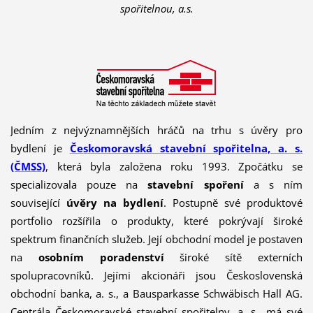
spořitelnou, a.s.
Jedním z nejvýznamnějších hráčů na trhu s úvěry pro
bydlení je
Českomoravská stavební spořitelna, a. s.
(ČMSS)
, která byla založena roku 1993. Zpočátku se
specializovala pouze na
stavební spoření
a s ním
související
úvěry na
bydlení
. Postupně své produktové
portfolio rozšířila o produkty, které pokrývají široké
spektrum finančních služeb. Její obchodní model je postaven
na
osobním
poradenství
široké sítě externích
spolupracovníků. Jejími akcionáři jsou Československá
obchodní banka, a. s., a Bausparkasse Schwäbisch Hall AG.
Centrála Českomoravské stavební spořitelny, a. s., má své