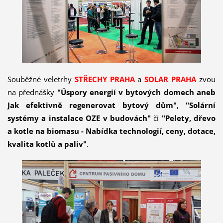
Souběžné veletrhy
STŘECHY PRAHA
a
SOLAR PRAHA
zvou
na přednášky
"Úspory energií v bytových domech aneb
Jak efektivně regenerovat bytový dům"
,
"Solární
systémy a instalace OZE v budovách"
či
"Pelety, dřevo
a kotle na biomasu - Nabídka technologií, ceny, dotace,
kvalita kotlů a paliv"
.