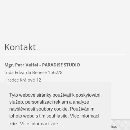
Kontakt
Mgr. Petr Velfel - PARADISE STUDIO
třída Edvarda Beneše 1562/8
Hradec Králové 12
500 12
Mobil: 603 478 763
Tyto webové stránky používají k poskytování
Tyto webové stránky používají k poskytování
paradise
@czMEDIA
.eu
služeb, personalizaci reklam a analýze
služeb, personalizaci reklam a analýze
návštevnosti soubory cookie. Používáním
návštěvnosti soubory cookie. Používáním
tohoto webu s tím souhlasíte.
tohoto webu s tím souhlasíte. Více informací
zde.
Více informací zde...
Více informací zde...
© 2009-2026 PARADISE STUDIO. Všechna práva vyhrazena.