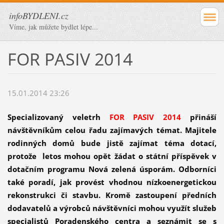
infoBYDLENI.cz
Víme, jak můžete bydlet lépe...
FOR PASIV 2014
15.01.2014 23:26
Specializovaný veletrh
FOR PASIV 2014
přináší
návštěvníkům celou řadu zajímavých témat. Majitele
rodinných domů bude jistě zajímat téma dotací,
protože letos mohou opět žádat o státní příspěvek v
dotačním programu Nová zelená úsporám. Odborníci
také poradí, jak provést vhodnou nízkoenergetickou
rekonstrukci či stavbu. Kromě zastoupení předních
dodavatelů a výrobců návštěvníci mohou využít služeb
specialistů Poradenského centra a seznámit se s