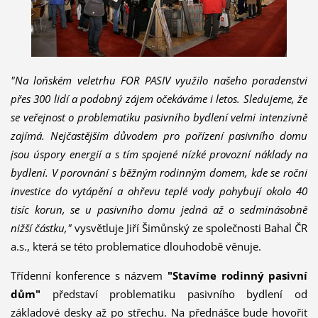
"Na loňském veletrhu FOR PASIV využilo našeho poradenství
přes 300 lidí a podobný zájem očekáváme i letos. Sledujeme, že
se veřejnost o problematiku pasivního bydlení velmi intenzivně
zajímá. Nejčastějším důvodem pro pořízení pasivního domu
jsou úspory energií a s tím spojené nízké provozní náklady na
bydlení. V porovnání s běžným rodinným domem, kde se roční
investice do vytápění a ohřevu teplé vody pohybují okolo 40
tisíc korun, se u pasivního domu jedná až o sedminásobně
nižší částku,"
vysvětluje Jiří Šimůnský ze společnosti Bahal ČR
a.s., která se této problematice dlouhodobě věnuje.
Třídenní konference s názvem
"Stavíme rodinný pasivní
dům"
představí problematiku pasivního bydlení od
základové desky až po střechu. Na přednášce bude hovořit