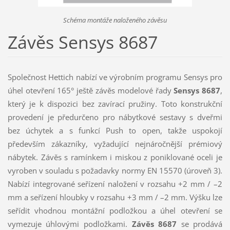
Schéma montáže naloženého závěsu
Závěs Sensys 8687
Společnost Hettich nabízí ve výrobním programu Sensys pro
úhel otevření 165° ještě závěs modelové řady
Sensys
8687
,
který je k dispozici bez zavírací pružiny. Toto konstrukční
provedení je předurčeno pro nábytkové sestavy s dveřmi
bez úchytek a s funkcí Push to open, takže uspokojí
především zákazníky, vyžadující nejnáročnější prémiový
nábytek. Závěs s ramínkem i miskou z poniklované oceli je
vyroben v souladu s požadavky normy EN 15570 (úroveň 3).
Nabízí integrované seřízení naložení v rozsahu +2 mm / –2
mm a seřízení hloubky v rozsahu +3 mm / –2 mm. Výšku lze
seřídit vhodnou montážní podložkou a úhel otevření se
vymezuje úhlovými podložkami.
Závěs 8687
se prodává