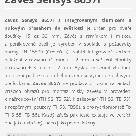
Závěs Sensys 8657i s integrovaným tlumičem a
nulovým přesahem do světlosti
je určen pro dveře
tloušťky 15 až 32 mm. Závěs s ramínkem i miskou
z poniklované oceli je vyroben v souladu s požadavky
normy EN 15570 (úroveň 3). Nabízí integrované seřízení
naložení v rozsahu +2 mm / – 2 mm a seřízení hloubky
v rozsahu + 3 mm / – 2 mm. Výšku lze seřídit vhodnou
montážní podložkou a úhel otevření se vymezuje úhlovými
podložkami.
Závěs 8657i
se prodává v osmi variantách
vrtacích obrazů pro montáž misky závěsu v provedení
k našroubování (TH 52, TB 52), k zalisování (TH 53, TB 53),
s rozpěrnými pouzdry (TH58, TB58), a pro rychlomontáž Fix
(THS 55, TB 55). Každý závěs pak ještě existuje ve verzích
buď jako naložený, nebo jako polonaložený.