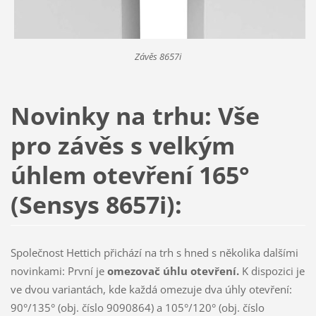
Závěs 8657i
Novinky na trhu: Vše
pro závěs s velkým
úhlem otevření 165°
(Sensys 8657i):
Společnost Hettich přichází na trh s hned s několika dalšími
novinkami: První je
omezovač úhlu otevření.
K dispozici je
ve dvou variantách, kde každá omezuje dva úhly otevření:
90°/135° (obj. číslo 9090864) a 105°/120° (obj. číslo