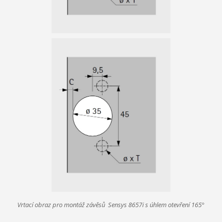
Vrtací obraz pro montáž závěsů Sensys 8657i s úhlem otevření 165°