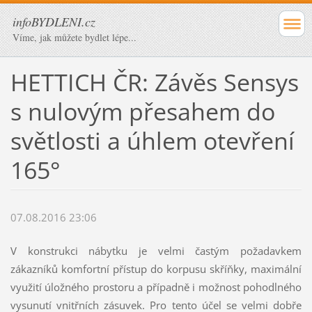
infoBYDLENI.cz
Víme, jak můžete bydlet lépe...
HETTICH ČR: Závěs Sensys
s nulovým přesahem do
světlosti a úhlem otevření
165°
07.08.2016 23:06
V konstrukci nábytku je velmi častým požadavkem
zákazníků komfortní přístup do korpusu skříňky, maximální
využití úložného prostoru a případně i možnost pohodlného
vysunutí vnitřních zásuvek. Pro tento účel se velmi dobře