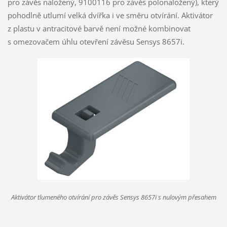
pro závěs naložený, 9100116 pro závěs polonaložený), který
pohodlně utlumí velká dvířka i ve směru otvírání. Aktivátor
z plastu v antracitové barvě není možné kombinovat
s omezovačem úhlu otevření závěsu Sensys 8657i.
Aktivátor tlumeného otvírání pro závěs Sensys 8657i s nulovým přesahem