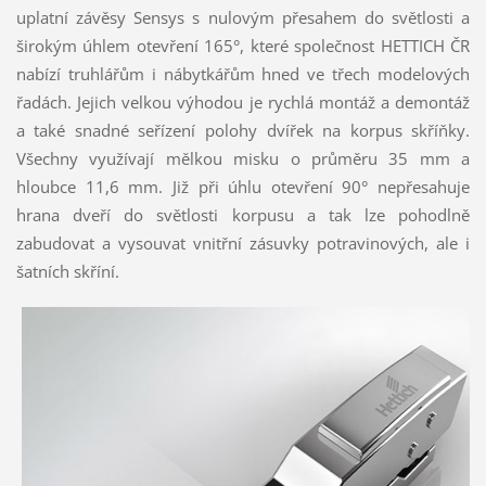
uplatní závěsy Sensys s nulovým přesahem do světlosti a
širokým úhlem otevření 165°, které společnost HETTICH ČR
nabízí truhlářům i nábytkářům hned ve třech modelových
řadách. Jejich velkou výhodou je rychlá montáž a demontáž
a také snadné seřízení polohy dvířek na korpus skříňky.
Všechny využívají mělkou misku o průměru 35 mm a
hloubce 11,6 mm. Již při úhlu otevření 90° nepřesahuje
hrana dveří do světlosti korpusu a tak lze pohodlně
zabudovat a vysouvat vnitřní zásuvky potravinových, ale i
šatních skříní.