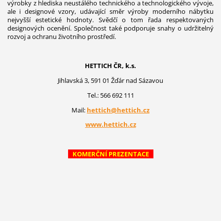
výrobky z hlediska neustálého technického a technologického vývoje,
ale i designové vzory, udávající směr výroby moderního nábytku
nejvyšší estetické hodnoty. Svědčí o tom řada respektovaných
designových ocenění. Společnost také podporuje snahy o udržitelný
rozvoj a ochranu životního prostředí.
HETTICH ČR, k.s.
Jihlavská 3, 591 01 Žďár nad Sázavou
Tel.: 566 692 111
Mail:
hettich@hettich.cz
www.hettich.cz
KOMERČNÍ PREZENTACE