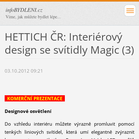
infoBYDLENI.cz
Víme, jak můžete bydlet lépe...
HETTICH ČR: Interiérový
design se svítidly Magic (3)
03.10.2012 09:21
KOMERČNÍ PREZENTACE
Designové osvětlení
Do vzhledu interiéru můžete výrazně promluvit pomocí
tenkých liniových svítidel, která umí elegantně zvýraznit