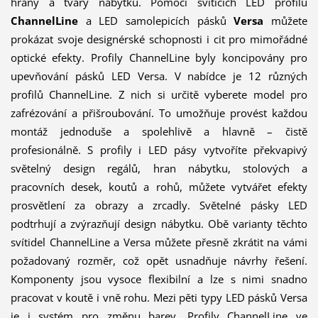
hrany a tvary nábytku. Pomocí svítících LED profilů
ChannelLine
a LED samolepicích pásků
Versa
můžete
prokázat svoje designérské schopnosti i cit pro mimořádné
optické efekty. Profily ChannelLine byly koncipovány pro
upevňování pásků LED Versa. V nabídce je 12 různých
profilů ChannelLine. Z nich si určitě vyberete model pro
zafrézování a přišroubování. To umožňuje provést každou
montáž jednoduše a spolehlivě a hlavně – čistě
profesionálně. S profily i LED pásy vytvoříte překvapivý
světelný design regálů, hran nábytku, stolových a
pracovních desek, koutů a rohů, můžete vytvářet efekty
prosvětlení za obrazy a zrcadly. Světelné pásky LED
podtrhují a zvýrazňují design nábytku. Obě varianty těchto
svítidel ChannelLine a Versa můžete přesně zkrátit na vámi
požadovaný rozměr, což opět usnadňuje návrhy řešení.
Komponenty jsou vysoce flexibilní a lze s nimi snadno
pracovat v koutě i vně rohu. Mezi pěti typy LED pásků Versa
je i systém pro změnu barev. Profily ChannelLine ve