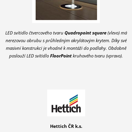
LED svítidlo čtvercového tvaru
Quadropoint square
(vlevo) má
nerezovou obrubu s průhledným akrylátovým krytem. Díky své
masivní konstrukci je vhodné k montáži do podlahy. Obdobně
poslouží LED svítidlo
FloorPoint
kruhového tvaru (vpravo)
.
Hettich ČR k.s.