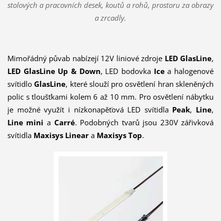
stolových a pracovních desek, koutů a rohů, prostoru za obrazy
a zrcadly.
Mimořádný půvab nabízejí 12V liniové zdroje
LED GlasLine
,
LED GlasLine Up & Down
, LED bodovka
Ice
a halogenové
svítidlo
GlasLine
, které slouží pro osvětlení hran skleněných
polic s tloušťkami kolem 6 až 10 mm. Pro osvětlení nábytku
je možné využít i nízkonapěťová LED svítidla
Peak
,
Line
,
Line mini
a
Carré
. Podobných tvarů jsou 230V zářivková
svítidla
Maxisys Linear
a
Maxisys Top
.