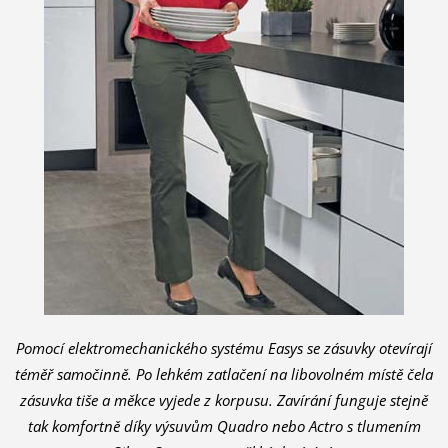
Pomocí elektromechanického systému Easys se zásuvky otevírají
téměř samočinně. Po lehkém zatlačení na libovolném místě čela
zásuvka tiše a měkce vyjede z korpusu. Zavírání funguje stejně
tak komfortně díky výsuvům Quadro nebo Actro s tlumením