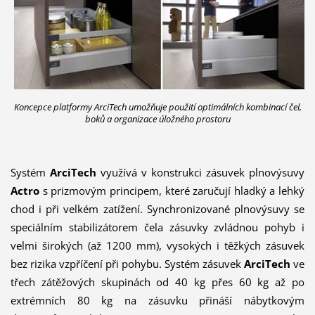
Koncepce platformy ArciTech umožňuje použití optimálních kombinací čel,
boků a organizace úložného prostoru
Systém
ArciTech
využívá v konstrukci zásuvek plnovýsuvy
Actro
s prizmovým principem, které zaručují hladký a lehký
chod i při velkém zatížení. Synchronizované plnovýsuvy se
speciálním stabilizátorem čela zásuvky zvládnou pohyb i
velmi širokých (až 1200 mm), vysokých i těžkých zásuvek
bez rizika vzpříčení při pohybu. Systém zásuvek
ArciTech
ve
třech zátěžových skupinách od 40 kg přes 60 kg až po
extrémních 80 kg na zásuvku přináší nábytkovým