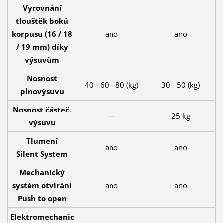
Vyrovnání
tlouštěk boků
korpusu (16 / 18
ano
ano
/ 19 mm) díky
výsuvům
Nosnost
40 - 60 - 80 (kg)
30 - 50 (kg)
plnovýsuvu
Nosnost částeč.
---
25 kg
výsuvu
Tlumení
ano
ano
Silent System
Mechanický
systém otvírání
ano
ano
Push to open
Elektromechanic