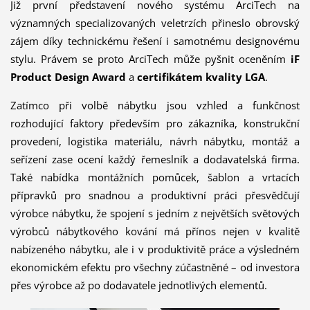
Již první představení nového systému ArciTech na
významných specializovaných veletrzích přineslo obrovský
zájem díky technickému řešení i samotnému designovému
stylu. Právem se proto ArciTech může pyšnit oceněním
iF
Product Design Award
a
certifikátem kvality LGA
.
Zatímco při volbě nábytku jsou vzhled a funkčnost
rozhodující faktory především pro zákazníka, konstrukční
provedení, logistika materiálu, návrh nábytku, montáž a
seřízení zase ocení každý řemeslník a dodavatelská firma.
Také nabídka montážních pomůcek, šablon a vrtacích
přípravků pro snadnou a produktivní práci přesvědčují
výrobce nábytku, že spojení s jedním z největších světových
výrobců nábytkového kování má přínos nejen v kvalitě
nabízeného nábytku, ale i v produktivitě práce a výsledném
ekonomickém efektu pro všechny zúčastněné – od investora
přes výrobce až po dodavatele jednotlivých elementů.