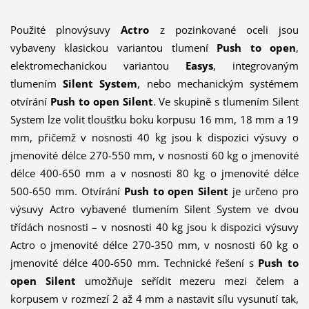
Použité plnovýsuvy
Actro
z pozinkované oceli jsou
vybaveny klasickou variantou tlumení
Push to open
,
elektromechanickou variantou
Easys
, integrovaným
tlumením
Silent System
, nebo mechanickým systémem
otvírání
Push to open Silent
. Ve skupině s tlumením Silent
System lze volit tloušťku boku korpusu 16 mm, 18 mm a 19
mm, přičemž v nosnosti 40 kg jsou k dispozici výsuvy o
jmenovité délce 270-550 mm, v nosnosti 60 kg o jmenovité
délce 400-650 mm a v nosnosti 80 kg o jmenovité délce
500-650 mm. Otvírání
Push to open Silent
je určeno pro
výsuvy Actro vybavené tlumením Silent System ve dvou
třídách nosnosti – v nosnosti 40 kg jsou k dispozici výsuvy
Actro o jmenovité délce 270-350 mm, v nosnosti 60 kg o
jmenovité délce 400-650 mm. Technické řešení s
Push to
open Silent
umožňuje seřídit mezeru mezi čelem a
korpusem v rozmezí 2 až 4 mm a nastavit sílu vysunutí tak,