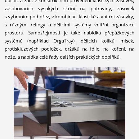
bočnic a zad, v konstrukčním provedení klasických zásuvek,
zásobovacích vysokých skříní na potraviny, zásuvek
s vybráním pod dřez, v kombinaci klasické a vnitřní zásuvky,
s různými relingy a dělicími systémy vnitřní organizace
prostoru. Samozřejmostí je také nabídka přepážkových
systémů (například OrgaTray), dělicích kolíků, misek,
protiskluzových podložek, držáků na fólie, na koření, na
nože, a nabídka celé řady dalších praktických doplňků.