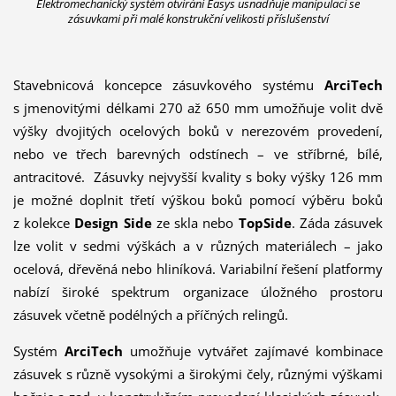
Elektromechanický systém otvírání Easys usnadňuje manipulaci se
zásuvkami při malé konstrukční velikosti příslušenství
Stavebnicová koncepce zásuvkového systému
ArciTech
s jmenovitými délkami 270 až 650 mm umožňuje volit dvě
výšky dvojitých ocelových boků v nerezovém provedení,
nebo ve třech barevných odstínech – ve stříbrné, bílé,
antracitové. Zásuvky nejvyšší kvality s boky výšky 126 mm
je možné doplnit třetí výškou boků pomocí výběru boků
z kolekce
Design Side
ze skla nebo
TopSide
. Záda zásuvek
lze volit v sedmi výškách a v různých materiálech – jako
ocelová, dřevěná nebo hliníková. Variabilní řešení platformy
nabízí široké spektrum organizace úložného prostoru
zásuvek včetně podélných a příčných relingů.
Systém
ArciTech
umožňuje vytvářet zajímavé kombinace
zásuvek s různě vysokými a širokými čely, různými výškami