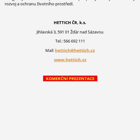
rozvoj a ochranu životního prostředí.
HETTICH ČR, k.s.
Jihlavská 3, 591 01 Žďár nad Sázavou
Tel.: 566 692 111
Mail:
hettich@hettich.cz
www.hettich.cz
KOMERČNÍ PREZENTACE