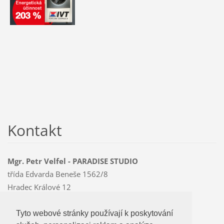
Kontakt
Mgr. Petr Velfel - PARADISE STUDIO
třída Edvarda Beneše 1562/8
Hradec Králové 12
500 12
Mobil: 603 478 763
Tyto webové stránky používají k poskytování
Tyto webové stránky používají k poskytování