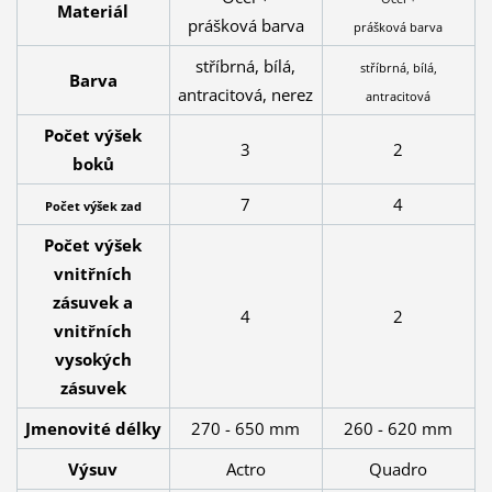
Materiál
prášková barva
prášková barva
stříbrná, bílá,
stříbrná, bílá,
Barva
antracitová, nerez
antracitová
Počet výšek
3
2
boků
7
4
Počet výšek zad
Počet výšek
vnitřních
zásuvek a
4
2
vnitřních
vysokých
zásuvek
Jmenovité délky
270 - 650 mm
260 - 620 mm
Výsuv
Actro
Quadro