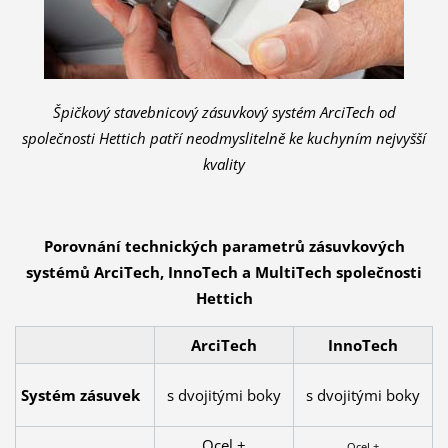
Špičkový stavebnicový zásuvkový systém ArciTech od
společnosti Hettich patří neodmyslitelně ke kuchyním nejvyšší
kvality
Porovnání technických parametrů zásuvkových
systémů ArciTech, InnoTech a MultiTech společnosti
Hettich
ArciTech
InnoTech
Systém zásuvek
s dvojitými boky
s dvojitými boky
Ocel +
Ocel +