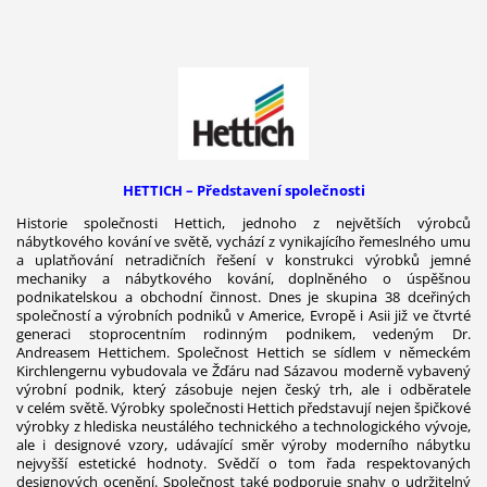
HETTICH – Představení společnosti
Historie společnosti Hettich, jednoho z největších výrobců
nábytkového kování ve světě, vychází z vynikajícího řemeslného umu
a uplatňování netradičních řešení v konstrukci výrobků jemné
mechaniky a nábytkového kování, doplněného o úspěšnou
podnikatelskou a obchodní činnost. Dnes je skupina 38 dceřiných
společností a výrobních podniků v Americe, Evropě i Asii již ve čtvrté
generaci stoprocentním rodinným podnikem, vedeným Dr.
Andreasem Hettichem. Společnost Hettich se sídlem v německém
Kirchlengernu vybudovala ve Žďáru nad Sázavou moderně vybavený
výrobní podnik, který zásobuje nejen český trh, ale i odběratele
v celém světě. Výrobky společnosti Hettich představují nejen špičkové
výrobky z hlediska neustálého technického a technologického vývoje,
ale i designové vzory, udávající směr výroby moderního nábytku
nejvyšší estetické hodnoty. Svědčí o tom řada respektovaných
designových ocenění. Společnost také podporuje snahy o udržitelný