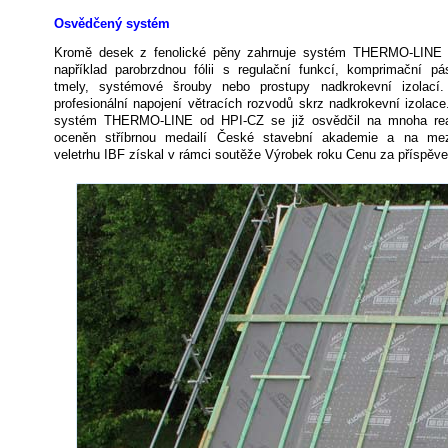
Osvědčený systém
Kromě desek z fenolické pěny zahrnuje systém THERMO-LINE ř
například parobrzdnou fólii s regulační funkcí, komprimační pá
tmely, systémové šrouby nebo prostupy nadkrokevní izolací
profesionální napojení větracích rozvodů skrz nadkrokevní izolace
systém THERMO-LINE od HPI-CZ se již osvědčil na mnoha real
oceněn stříbrnou medailí České stavební akademie a na mez
veletrhu IBF získal v rámci soutěže Výrobek roku Cenu za příspěv