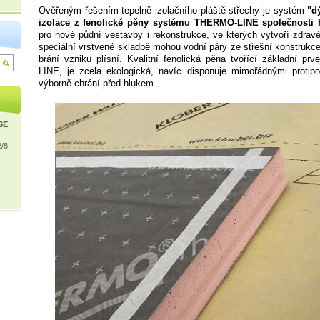
Ověřeným řešením tepelně izolačního pláště střechy je systém
"d
izolace z fenolické pěny systému THERMO-LINE společnosti 
pro nové půdní vestavby i rekonstrukce, ve kterých vytvoří zdravé 
speciální vrstvené skladbě mohou vodní páry ze střešní konstrukc
brání vzniku plísní. Kvalitní fenolická pěna tvořící základní 
LINE, je zcela ekologická, navíc disponuje mimořádnými protipo
výborně chrání před hlukem.
ISE
2/8