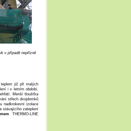
ik v případě nepřízně
eplem již při malých
ení i v letním období,
ehřátí. Menší tloušťka
ování střech dvojdomků
u nadkrokevní izolace
 stávajícího zateplení
stémem
THERMO-LINE