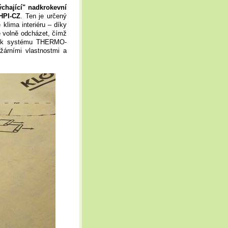
ýchající" nadkrokevní
HPI-CZ
. Ten je určený
klima interiéru – díky
e volně odcházet, čímž
prvek systému THERMO-
žárními vlastnostmi a