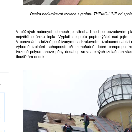
Deska nadkrokevní izolace systému THEMO-LINE od spole
V běžných rodinných domech je střecha hned po obvodovém pl
největšího úniku tepla. Vyplatí se proto popřemýšlet nad jejím 
V porovnání s běžně používanými nadkrokevními izolacemi nabízí 
výborné izolační schopnosti při mimořádně dobré paropropustn
tvrzené polyuretanové pěny dosahují srovnatelných izolačních vlas
tloušťkám desek.
: