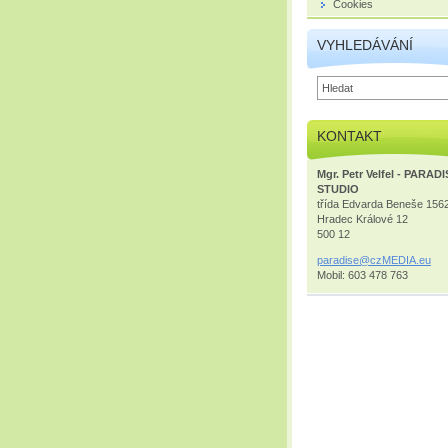
Cookies
VYHLEDÁVÁNÍ
KONTAKT
Mgr. Petr Velfel - PARAD
STUDIO
třída Edvarda Beneše 156
Hradec Králové 12
500 12
paradise
@czMEDIA
.eu
Mobil: 603 478 763