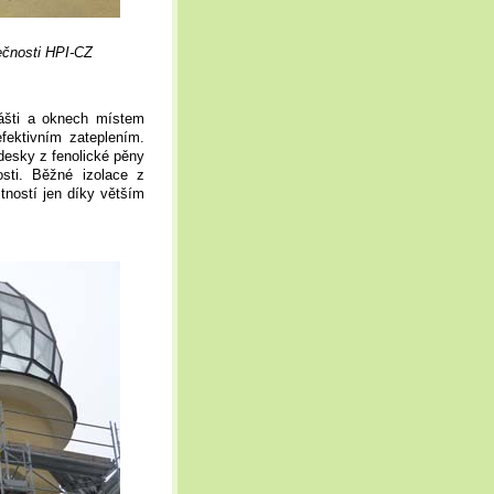
čnosti HPI-CZ
ášti a oknech místem
efektivním zateplením.
desky z fenolické pěny
osti. Běžné izolace z
tností jen díky větším