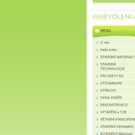
infoBYDLENI.
MENU
O nás
Naše knihy
STAVEBNÍ MATERIÁLY
STAVEBNÍ
TECHNOLOGIE
PROJEKTY RD
VÝSTAVBA RD
STŘECHY
OKNA-DVEŘE
REKONSTRUKCE
VYTÁPĚNÍ a TZB
VĚTRÁNÍ A REKUPER
STAVEBNÍ KERAMIKA
INTERIÉRY-Místnosti