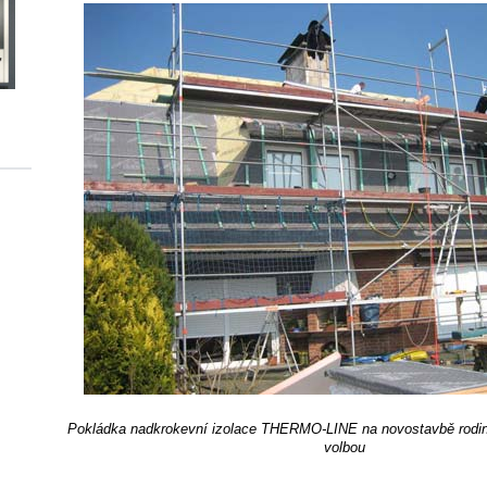
Pokládka nadkrokevní izolace THERMO-LINE na novostavbě rodi
volbou