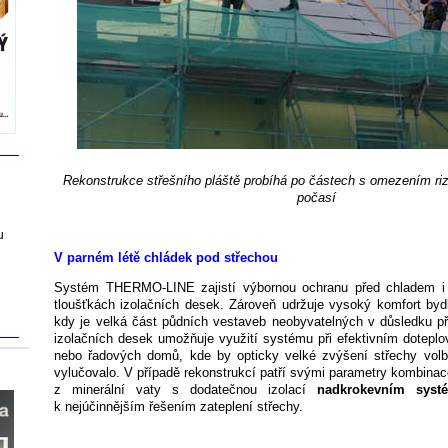
Rekonstrukce střešního pláště probíhá po částech s omezením riz
počasí
u
V parném létě chládek pod střechou
Systém THERMO-LINE zajistí výbornou ochranu před chladem i t
tloušťkách izolačních desek. Zároveň udržuje vysoký komfort bydl
kdy je velká část půdních vestaveb neobyvatelných v důsledku př
izolačních desek umožňuje využití systému při efektivním dotepl
nebo řadových domů, kde by opticky velké zvýšení střechy volb
vylučovalo. V případě rekonstrukcí patří svými parametry kombinace
z minerální vaty s dodatečnou izolací
nadkrokevním sy
k nejúčinnějším řešením zateplení střechy.