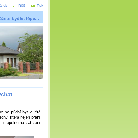
ránek
RSS
Tisk
žete bydlet lépe...
ýchat
y se půdní byt v létě
chy, která nejen brání
mu tepelnému zatížení