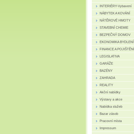
INTERIÉRY-Vybavení
NÁBYTEK A KOVÁNÍ
NÁTĚROVÉ HMOTY
STAVEBNÍ CHEMIE
BEZPEČNÝ DOMOV
EKONOMIKA BYDLENÍ
FINANCE A POJIŠTĚN
LEGISLATIVA
GARÁŽE
BAZÉNY
ZAHRADA
REALITY
Akční nabídky
Výstavy a akce
Nabídka služeb
Bazar zásob
Pracovní místa
Impressum