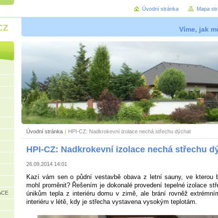
Úvodní stránka
Mapa st
cz
Víme, jak mů
Úvodní stránka
|
HPI-CZ: Nadkrokevní izolace nechá střechu dýchat
HPI-CZ: Nadkrokevní izolace nechá střechu d
26.09.2014 14:01
Kazí vám sen o půdní vestavbě obava z letní sauny, ve kterou b
mohl proměnit? Řešením je dokonalé provedení tepelné izolace stře
ACE
únikům tepla z interiéru domu v zimě, ale brání rovněž extrémní
interiéru v létě, kdy je střecha vystavena vysokým teplotám.