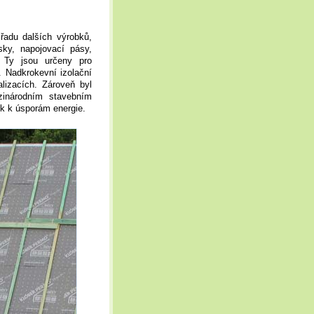
adu dalších výrobků,
sky, napojovací pásy,
. Ty jsou určeny pro
. Nadkrokevní izolační
izacích. Zároveň byl
inárodním stavebním
ek k úsporám energie.