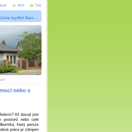
ránek
RSS
Tisk
žete bydlet lépe...
mou?
omocí nebo s
ředsíni? Až dosud jste
h prostorů nebo celé
borníka, který peníze
dená práce je zdrojem