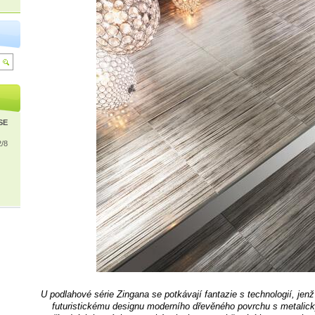
ISE
2/8
U podlahové série Zingana se potkávají fantazie s technologií, jenž
futuristickému designu moderního dřevěného povrchu s metalic