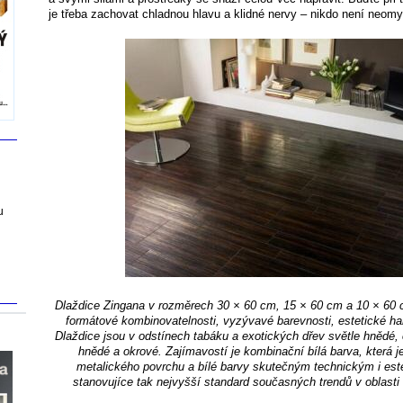
je třeba zachovat chladnou hlavu a klidné nervy – nikdo není neomy
u
Dlaždice Zingana v rozměrech 30 × 60 cm, 15 × 60 cm a 10 × 60 c
formátové kombinovatelnosti, vyzývavé barevnosti, estetické har
Dlaždice jsou v odstínech tabáku a exotických dřev světle hnědé
hnědé a okrové. Zajímavostí je kombinační bílá barva, která j
metalického povrchu a bílé barvy skutečným technickým i es
stanovujíce tak nejvyšší standard současných trendů v oblast