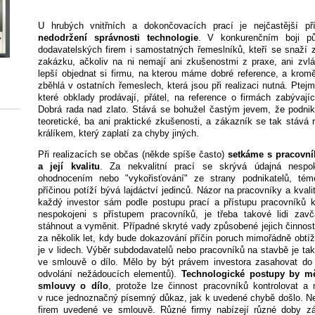
U hrubých vnitřních a dokončovacích prací je nejčastější p
nedodržení správnosti technologie
. V konkurenčním boji p
dodavatelských firem i samostatných řemeslníků, kteří se snaží 
zakázku, ačkoliv na ni nemají ani zkušenostmi z praxe, ani zvlá
lepší objednat si firmu, na kterou máme dobré reference, a krom
zběhlá v ostatních řemeslech, která jsou při realizaci nutná. Ptej
které obklady prodávají, přátel, na reference o firmách zabývajíc
Dobrá rada nad zlato. Stává se bohužel častým jevem, že podnika
teoretické, ba ani praktické zkušenosti, a zákazník se tak stáv
králíkem, který zaplatí za chyby jiných.
Při realizacích se občas (někde spíše často)
setkáme s pracovní
a její kvalitu
. Za nekvalitní prací se skrývá údajná nespo
ohodnocením nebo "vykořisťování" ze strany podnikatelů, té
příčinou potíží bývá lajdáctví jedinců. Názor na pracovníky a kvalit
každý investor sám podle postupu prací a přístupu pracovníků
nespokojeni s přístupem pracovníků, je třeba takové lidi zav
stáhnout a vyměnit. Případné skryté vady způsobené jejich činnost
za několik let, kdy bude dokazování příčin poruch mimořádně obtíž
je v lidech. Výběr subdodavatelů nebo pracovníků na stavbě je tak
ve smlouvě o dílo. Mělo by být právem investora zasahovat do
odvolání nežádoucích elementů).
Technologické postupy by mě
smlouvy o dílo
, protože lze činnost pracovníků kontrolovat a 
v ruce jednoznačný písemný důkaz, jak k uvedené chybě došlo. N
firem uvedené ve smlouvě. Různé firmy nabízejí různé doby zár