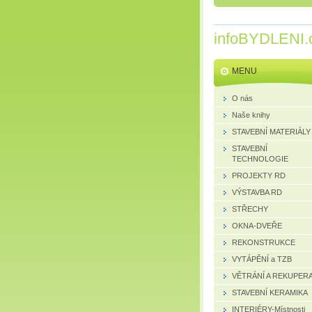
infoBYDLENI.
MENU
O nás
Naše knihy
STAVEBNÍ MATERIÁLY
STAVEBNÍ
TECHNOLOGIE
PROJEKTY RD
VÝSTAVBA RD
STŘECHY
OKNA-DVEŘE
REKONSTRUKCE
VYTÁPĚNÍ a TZB
VĚTRÁNÍ A REKUPER
STAVEBNÍ KERAMIKA
INTERIÉRY-Místnosti