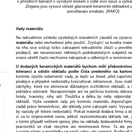
v přírodních barvách s vysokým leskem v sobě mísí luxus a vyhran
Zingana jsou vysoce slinuté glazované keramické obkladové 
porcellanato smaltato
. (RAKO)
Vady materiálu
Na nekvalitním vzhledu výsledných stavebních zásahů se výrazn
materiálu
nebo nevhodnost jeho použití. Zvyšující se kvalita mater
na trhu sice snižují riziko zakoupení nekvalitního zboží u prověř
prodejců, ale neserióznost některých podnikatelských subjektů ne
snaze ušetřit často nechceme nakupovat u odborných a renomovan
U dodaných keramických materiálů bychom měli překontrolov
toleranci a odstín obkladu podle čísla uvedeného na karto
kontrole zjistíte sebemenší vady, je lepší se ihned, před započetí
prodejce a případné nedostatky konzultovat, reklamovat. Jsou mal
:
odchylky, které lze eliminovat důkladným roztříděním obkladů, a
pokládce odstranit. Nezapomínejte ani na pečlivou kontrolu dekora
listely, tvarovky, rohy atd. Tloušťka a délka by měly odpovída
obkladů. Výše uvedené rady pro kontrolu materiálu doporučuje
zadali práce řemeslníkovi, ale obklady jsme zakoupili sami. Vyvaru
by nastaly při řešení nedostatků. Pokud materiál dodává firma a d
si za to stoprocentně sama, jelikož nezkontrolovala obklady tak
v tomto případě veškeré opravy jdou na náklady dodavatelské firm
pracovníků se však nevyhne ani renomovaná firma. Ta ale pov
a svými silami a prostředky se snaží celou věc napravit. Buďte při 