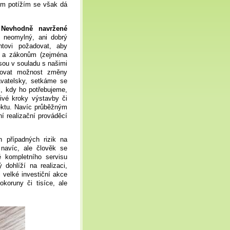
ým potížím se však dá
.
Nevhodně navržené
 neomylný, ani dobrý
ntovi požadovat, aby
m a zákonům (zejména
sou v souladu s našimi
rhovat možnost změny
avatelsky, setkáme se
i, kdy ho potřebujeme,
ivé kroky výstavby či
ektu. Navíc průběžným
í realizační prováděcí
 případných rizik na
 navíc, ale člověk se
ě kompletního servisu
 dohlíží na realizaci,
 velké investiční akce
koruny či tisíce, ale