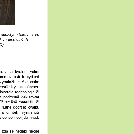
 použitých barev, tvarů
ž v rafinovaných
O)
ictví a bydlení velmi
nemovitosti k bydlení
y vynaložíme. Ale snaha
rostředky na nápravu
avatele technologie či
y podrobně deklarovat
 Při změně materiálu či
 nutné dodržet kvalitu
u a omítek, vymrznutí
a co se nepřijde hned,
, zda se nedalo někde