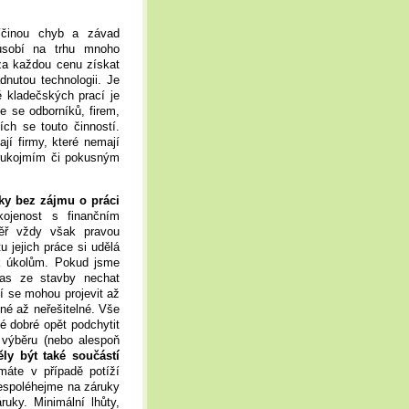
říčinou chyb a závad
ůsobí na trhu mnoho
za každou cenu získat
dnutou technologii. Je
ě kladečských prací je
me se odborníků, firem,
ích se touto činností.
jí firmy, které nemají
á rukojmím či pokusným
ky bez zájmu o práci
kojenost s finančním
měř vždy však pravou
u jejich práce si udělá
 k úkolům. Pokud jsme
čas ze stavby nechat
í se mohou projevit až
né až neřešitelné. Vše
é dobré opět podchytit
 výběru (nebo alespoň
ly být také součástí
máte v případě potíží
espoléhejme na záruky
uky. Minimální lhůty,