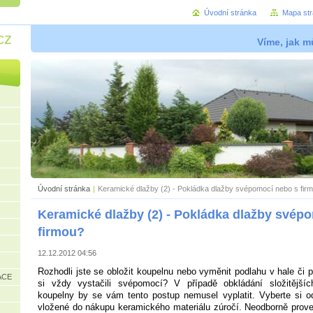
Úvodní stránka
Mapa st
cz
Víme, jak mů
Úvodní stránka
|
Keramické dlažby (2) - Pokládka dlažby svépomocí nebo s fir
Keramické dlažby (2) - Pokládka dlažby svép
firmou?
12.12.2012 04:56
Rozhodli jste se obložit koupelnu nebo vyměnit podlahu v hale či p
ACE
si vždy vystačili svépomocí? V případě obkládání složitějšíc
koupelny by se vám tento postup nemusel vyplatit. Vyberte si od
vložené do nákupu keramického materiálu zúročí. Neodborně prove