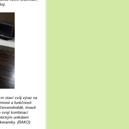
lný.
m staví svůj výraz na
monii a funkčnosti.
, červenohnědé, tmavě
e svojí kombinací
tetickým unikátem
i keramiky. (RAKO)