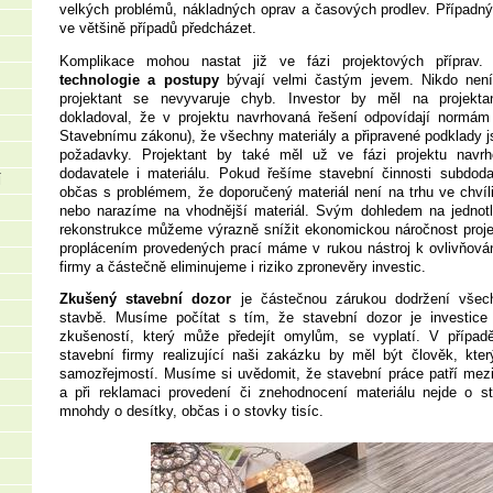
velkých problémů, nákladných oprav a časových prodlev. Případn
ve většině případů předcházet.
Komplikace mohou nastat již ve fázi projektových příprav
technologie a postupy
bývají velmi častým jevem. Nikdo není
projektant se nevyvaruje chyb. Investor by měl na projekta
dokladoval, že v projektu navrhovaná řešení odpovídají normá
Stavebnímu zákonu), že všechny materiály a připravené podklady j
požadavky. Projektant by také měl už ve fázi projektu nav
dodavatele i materiálu. Pokud řešíme stavební činnosti subdod
Í
občas s problémem, že doporučený materiál není na trhu ve chvíl
nebo narazíme na vhodnější materiál. Svým dohledem na jednotl
rekonstrukce můžeme výrazně snížit ekonomickou náročnost proj
proplácením provedených prací máme v rukou nástroj k ovlivňován
firmy a částečně eliminujeme i riziko zpronevěry investic.
Zkušený stavební dozor
je částečnou zárukou dodržení všech
stavbě. Musíme počítat s tím, že stavební dozor je investice
zkušeností, který může předejít omylům, se vyplatí. V případ
stavební firmy realizující naši zakázku by měl být člověk, který
samozřejmostí. Musíme si uvědomit, že stavební práce patří mezi
a při reklamaci provedení či znehodnocení materiálu nejde o sto
mnohdy o desítky, občas i o stovky tisíc.