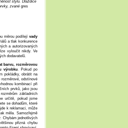
ěnost stylu. Dlaždice
prvky, zvané
gres
ou měrou podílejí
vady
iálů a tlak konkurence
ených a autorizovaných
lze vyloučit nikdy. Ve
ých dodavatelů.
at barvu, rozměrovou
nu výrobku
. Pokud po
m pokládky, obrátit na
é rozměrové, odstínové
 vhodnou kombinací při
čních prvků, jako jsou
t rozměrům základních
me určitě, pokud jsme
jete se dohadům, které
ojde k reklamaci, může
, jak měla. Samozřejmě
y. Chybám jednotlivých
ětšinou přizná chybu
tomto řízení shovívaví,