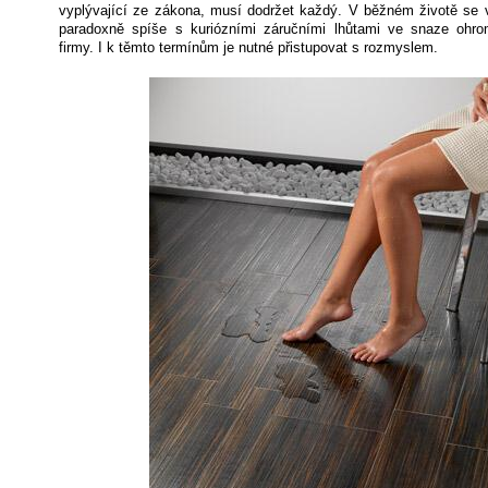
vyplývající ze zákona, musí dodržet každý. V běžném životě se
paradoxně spíše s kuriózními záručními lhůtami ve snaze ohromi
firmy. I k těmto termínům je nutné přistupovat s rozmyslem.