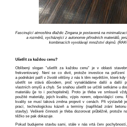
Fascinující atmosféra dlaždic Zingana je postavená na minimalizaci
a rozměrů, vycházející z autonomie přírodních materiálů, jen
kombinacích vyvolávají množství dojmů. (RAK
Ušetřit za každou cenu?
Oblíbený slogan "ušetřit za každou cenu" je v oblasti stavebn
frekventovaný. Není se co divit, protože investice na pořízení 
a podnikání patří v životě většiny z nás k těm největším, které kd
ušetřit se stává důvodem, proč vynakládáme další a další p
vlastních omylů a chyb. Se snahou ušetřit se určitě setkáme u dod
materiálu (je to i pochopitelné). Proto je třeba ve smlouvě vžd
použité materiály, jejich kvalitu, výpis norem, odpovídající cenu.
kvality se musí taková změna projevit v cenách. Při výstavbě je
prací, technologickou kázeň a termíny (například zrání beton
stavby). Veškeré činnosti je třeba dozorovat průběžně, protože n
těžko se pak dokazuje.
Pokud budujeme stavbu sami, stále v nás vrtá červ pochybností