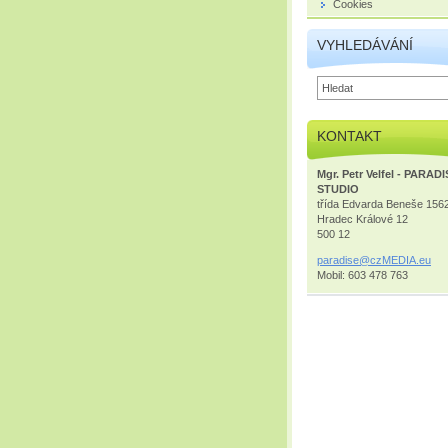
Cookies
VYHLEDÁVÁNÍ
KONTAKT
Mgr. Petr Velfel - PARAD
STUDIO
třída Edvarda Beneše 156
Hradec Králové 12
500 12
paradise
@czMEDIA
.eu
Mobil: 603 478 763