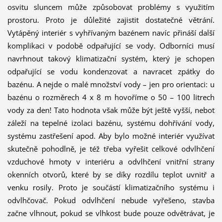
osvitu sluncem může způsobovat problémy s využitím
prostoru. Proto je důležité zajistit dostatečné větrání.
Vytápěný interiér s vyhřívaným bazénem navíc přináší další
komplikaci v podobě odpařující se vody. Odborníci musí
navrhnout takový klimatizační systém, který je schopen
odpařující se vodu kondenzovat a navracet zpátky do
bazénu. A nejde o malé množství vody – jen pro orientaci: u
bazénu o rozměrech 4 x 8 m hovoříme o 50 – 100 litrech
vody za den! Tato hodnota však může být ještě vyšší, neboť
záleží na tepelné izolaci bazénu, systému dohřívání vody,
systému zastřešení apod. Aby bylo možné interiér využívat
skutečně pohodlně, je též třeba vyřešit celkové odvlhčení
vzduchové hmoty v interiéru a odvlhčení vnitřní strany
okenních otvorů, které by se díky rozdílu teplot uvnitř a
venku rosily. Proto je součástí klimatizačního systému i
odvlhčovač. Pokud odvlhčení nebude vyřešeno, stavba
začne vlhnout, pokud se vlhkost bude pouze odvětrávat, je