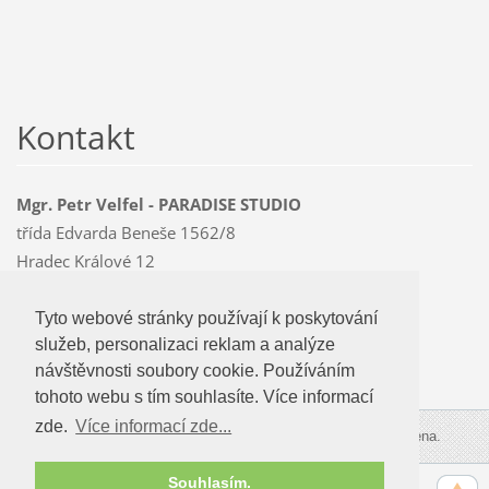
Kontakt
Mgr. Petr Velfel - PARADISE STUDIO
třída Edvarda Beneše 1562/8
Hradec Králové 12
500 12
Mobil: 603 478 763
Tyto webové stránky používají k poskytování
Tyto webové stránky používají k poskytování
paradise
@czMEDIA
.eu
služeb, personalizaci reklam a analýze
služeb, personalizaci reklam a analýze
návštevnosti soubory cookie. Používáním
návštěvnosti soubory cookie. Používáním
tohoto webu s tím souhlasíte.
tohoto webu s tím souhlasíte. Více informací
zde.
Více informací zde...
Více informací zde...
© 2009-2026 PARADISE STUDIO. Všechna práva vyhrazena.
Souhlasím.
Souhlasím.