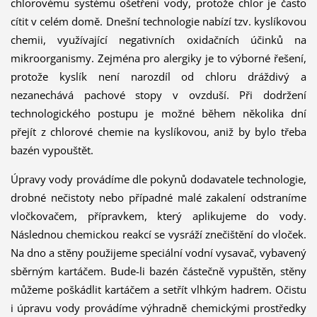
chlorovému systému ošetření vody, protože chlor je často
cítit v celém domě. Dnešní technologie nabízí tzv. kyslíkovou
chemii, využívající negativních oxidačních účinků na
mikroorganismy. Zejména pro alergiky je to výborné řešení,
protože kyslík není narozdíl od chloru dráždivý a
nezanechává pachové stopy v ovzduší. Při dodržení
technologického postupu je možné během několika dní
přejít z chlorové chemie na kyslíkovou, aniž by bylo třeba
bazén vypouštět.
Úpravy vody provádíme dle pokynů dodavatele technologie,
drobné nečistoty nebo případné malé zakalení odstraníme
vločkovačem, přípravkem, který aplikujeme do vody.
Následnou chemickou reakcí se vysráží znečištění do vloček.
Na dno a stěny použijeme speciální vodní vysavač, vybavený
sběrným kartáčem. Bude-li bazén částečně vypuštěn, stěny
můžeme poškádlit kartáčem a setřít vlhkým hadrem. Očistu
i úpravu vody provádíme výhradně chemickými prostředky