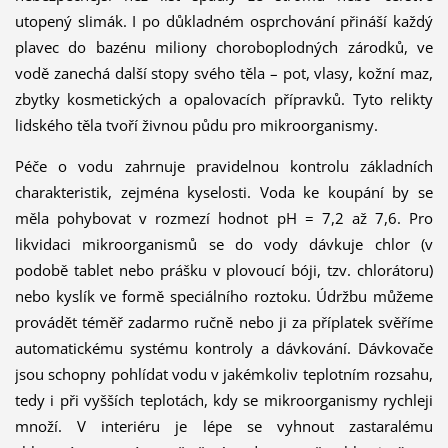
utopený slimák. I po důkladném osprchování přináší každý
plavec do bazénu miliony choroboplodných zárodků, ve
vodě zanechá další stopy svého těla – pot, vlasy, kožní maz,
zbytky kosmetických a opalovacích přípravků. Tyto relikty
lidského těla tvoří živnou půdu pro mikroorganismy.
Péče o vodu zahrnuje pravidelnou kontrolu základních
charakteristik, zejména kyselosti. Voda ke koupání by se
měla pohybovat v rozmezí hodnot pH = 7,2 až 7,6. Pro
likvidaci mikroorganismů se do vody dávkuje chlor (v
podobě tablet nebo prášku v plovoucí bóji, tzv. chlorátoru)
nebo kyslík ve formě speciálního roztoku. Údržbu můžeme
provádět téměř zadarmo ručně nebo ji za příplatek svěříme
automatickému systému kontroly a dávkování. Dávkovače
jsou schopny pohlídat vodu v jakémkoliv teplotním rozsahu,
tedy i při vyšších teplotách, kdy se mikroorganismy rychleji
množí. V interiéru je lépe se vyhnout zastaralému