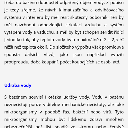
třeba do bazénu dopouštět odpařený objem vody. Z popisu
je tedy zřejmé, že návrh klimatizačního a odvlhčovacího
systému v interiéru by měl řešit skutečný odborník. Ten by
měl navrhnout odpovídající cirkulaci vzduchu a systém
vytápění vody a vzduchu, a měl by být schopen seřídit řídící
jednotku tak, aby teplota vody byla maximálně o 2 – 2,5 °C
nižší než teplota okolí. Do složitého výpočtu však promlouvá
spousta dalších vlivů, jako jsou například využití
protiproudu, doba koupání, počet koupajících se osob, atd.
Údržba vody
S bazénem souvisí i otázka údržby vody. Vodu v bazénu
neznečišťují pouze viditelné mechanické nečistoty, ale také
mikroorganismy v podobě řas, baktérií nebo virů. Tyto
mikroorganismy mohou být lidskému zdraví mnohem
nebezpečnější než list spadlý ze stromu nebo čerstvě