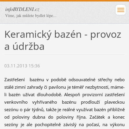
infoBYDLENI.cz
Víme, jak můžete bydlet lépe...
Keramický bazén - provoz
a údržba
03.11.2013 15:36
Zastřešení bazénu v podobě odsouvatelné střechy nebo
stálé zimní zahrady či pavilonu je téměř nezbytností, máme-
li bazén užívat dlouhodobě. Alespoň provizorní zastřešení
venkovního vyhřívaného bazénu prodlouží plaveckou
sezónu o pár týdnů, takže je reálné využívat bazén přibližně
od poloviny dubna do poloviny října. Začátek a konec
sezóny je ale pochopitelně závislý na počasí, na výkonu