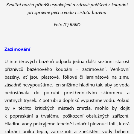
Kvalitní bazén přináší uspokojení a zdravé potěšení z koupání
při správné péči o vodu i čistotu bazénu
Foto (C) RAKO
Zazimování
U interiérových bazénů odpadá jedna další sezónní starost
příznivců bazénového koupání – zazimování. Venkovní
bazény, ať jsou plastové, fóliové či laminátové na zimu
zásadně nevypouštíme. Jen snížíme hladinu tak, aby se voda
nedostávala do potrubí prostřednictvím skimmeru a
vratných trysek. Z potrubí a doplňků vypustíme vodu. Pokud
by v těchto kritických místech zmrzla, mohlo by dojít
k popraskání a trvalému poškození obslužných zařízení.
Hladinu vody pokryjeme tepelně izolační plovoucí folií, která
zabrání úniku tepla, zamrznutí a znečištění vody během