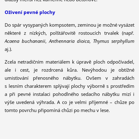
Oživení pevné plochy
Do spár vysypaných kompsotem, zeminou je možné vysázet
některé z nízkých, polštářovitě rostoucích trvalek (např
.
Acaena buchananii
,
Anthennaria dioica
,
Thymus serphyllum
aj.).
Zcela netradičním materiálem k úpravě ploch odpočívadel,
ale i cest, je rozdrcená kůra. Nevýhodou je obtížné
umisťování přenosného nábytku. Ovšem v zahradách
s lesním charakterem splývají plochy výborně s prostředím
a při pevné instalaci pohodlného sedacího nábytku mizí i
výše uvedená výhrada. A co je velmi příjemné – chůze po
tomto povrchu připomíná chůzi po mechu v lese.