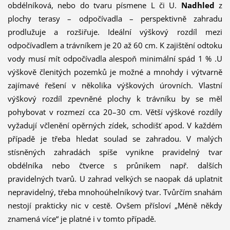
obdélníková, nebo do tvaru písmene L či U.
Nadhled
z
plochy terasy – odpočívadla – perspektivně zahradu
prodlužuje a rozšiřuje. Ideální výškový rozdíl mezi
odpočívadlem a trávníkem je 20 až 60 cm. K zajištění odtoku
vody musí mít odpočívadla alespoň minimální spád 1 % .U
výškově členitých pozemků je možné a mnohdy i výtvarně
zajímavé řešení v několika výškových úrovních. Vlastní
výškový rozdíl zpevněné plochy k trávníku by se měl
pohybovat v rozmezí cca 20–30 cm. Větší výškové rozdíly
vyžadují včlenění opěrných zídek, schodišť apod. V každém
případě je třeba hledat soulad se zahradou. V malých
stísněných zahradách spíše vynikne pravidelný tvar
obdélníka nebo čtverce s průnikem např. dalších
pravidelných tvarů. U zahrad velkých se naopak dá uplatnit
nepravidelný, třeba mnohoúhelníkový tvar. Tvůrčím snahám
nestojí prakticky nic v cestě. Ovšem přísloví „Méně někdy
znamená více“ je platné i v tomto případě.