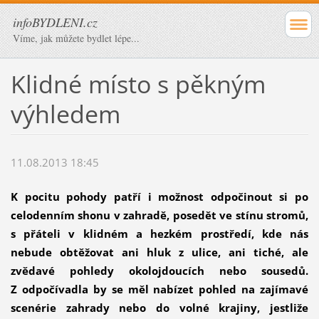
infoBYDLENI.cz
Víme, jak můžete bydlet lépe...
Klidné místo s pěkným
výhledem
11.08.2013 18:45
K pocitu pohody patří i možnost odpočinout si po
celodenním shonu v zahradě, posedět ve stínu stromů,
s přáteli v klidném a hezkém prostředí, kde nás
nebude obtěžovat ani hluk z ulice, ani tiché, ale
zvědavé pohledy okolojdoucích nebo sousedů.
Z odpočívadla by se měl nabízet pohled na zajímavé
scenérie zahrady nebo do volné krajiny, jestliže