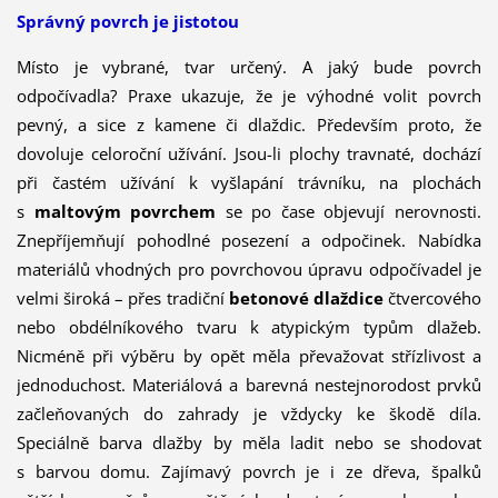
Správný povrch je jistotou
Místo je vybrané, tvar určený. A jaký bude povrch
odpočívadla? Praxe ukazuje, že je výhodné volit povrch
pevný, a sice z kamene či dlaždic. Především proto, že
dovoluje celoroční užívání. Jsou-li plochy travnaté, dochází
při častém užívání k vyšlapání trávníku, na plochách
s
maltovým povrchem
se po čase objevují nerovnosti.
Znepříjemňují pohodlné posezení a odpočinek. Nabídka
materiálů vhodných pro povrchovou úpravu odpočívadel je
velmi široká – přes tradiční
betonové dlaždice
čtvercového
nebo obdélníkového tvaru k atypickým typům dlažeb.
Nicméně při výběru by opět měla převažovat střízlivost a
jednoduchost. Materiálová a barevná nestejnorodost prvků
začleňovaných do zahrady je vždycky ke škodě díla.
Speciálně barva dlažby by měla ladit nebo se shodovat
s barvou domu. Zajímavý povrch je i ze dřeva, špalků