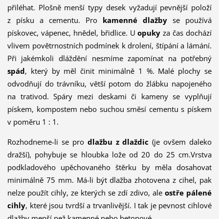
přiléhat. Plošně menší typy desek vyžadují pevnější položí
z písku a cementu. Pro
kamenné dlažby
se používá
pískovec, vápenec, hnědel, břidlice. U
opuky
za čas dochází
vlivem povětrnostních podmínek k drolení, štípání a lámání.
Při jakémkoli dláždění nesmíme zapomínat na potřebný
spád
, který by měl činit minimálně 1 %. Malé plochy se
odvodňují do trávníku, větší potom do žlábku napojeného
na trativod. Spáry mezi deskami či kameny se vyplňují
pískem, kompostem nebo suchou směsí cementu s pískem
v poměru 1 : 1.
Rozhodneme-li se pro
dlažbu z dlaždic
(je ovšem daleko
dražší), pohybuje se hloubka lože od 20 do 25 cm.Vrstva
podkladového upěchovaného štěrku by měla dosahovat
minimálně 75 mm. Má-li být dlažba zhotovena z cihel, pak
nelze použít cihly, ze kterých se zdí zdivo, ale
ostře pálené
cihly
, které jsou tvrdší a trvanlivější. I tak je pevnost cihlové
dlažby menší než kamenné nebo betonové.