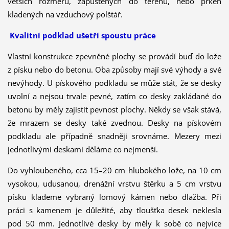
větších rozměrů, zapuštěných do terénu, nebo prken
kladených na vzduchový polštář.
Kvalitní podklad ušetří spoustu práce
Vlastní konstrukce zpevněné plochy se provádí buď do lože
z písku nebo do betonu. Oba způsoby mají své výhody a své
nevýhody. U pískového podkladu se může stát, že se desky
uvolní a nejsou trvale pevné, zatím co desky zakládané do
betonu by měly zajistit pevnost plochy. Někdy se však stává,
že mrazem se desky také zvednou. Desky na pískovém
podkladu ale případně snadněji srovnáme. Mezery mezi
jednotlivými deskami děláme co nejmenší.
Do vyhloubeného, cca 15–20 cm hlubokého lože, na 10 cm
vysokou, udusanou, drenážní vrstvu štěrku a 5 cm vrstvu
písku klademe vybraný lomový kámen nebo dlažba. Při
práci s kamenem je důležité, aby tloušťka desek neklesla
pod 50 mm. Jednotlivé desky by měly k sobě co nejvíce