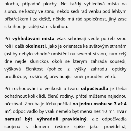
plochu, případně plochy. Ne každý vyhledává místa na
slunci. ne každý ve stínu, někdo sedí rád venku pod lehkým
přístřeškem i za deště, někdo má rád společnost, jiný zase
s knihou je raději sám s knihou.
Při
vyhledávání místa
však sehrávají vedle potřeb svou
roli i další
okolnosti
, jako je orientace ke světovým stranám
(asi by nebylo vhodné umístění na severní stranu, kam celý
dne nejde sluníčko), okolí se kterým zahrada sousedí,
výšková členitost (pohled z výšky zahradu opticky
prodlužuje, rozšiřuje), převládající směr proudění větrů.
Při rozhodování o velikostí a tvaru
odpočívadla
je třeba
odhadnout kolik lidí, členů rodiny, přátel můžeme najednou
očekávat. Zhruba je třeba počítat
na jednu osobu se 3 až 4
2
2
m
; odpočívadlo by však nemělo být menší než 10 m
.
Tvar
nemusí být výhradně pravidelný
, ale odpočívadla
spojená s domem řešíme spíše jako pravidelná,