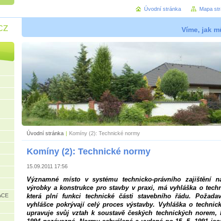
Úvodní stránka
Mapa st
cz
Víme, jak mů
Úvodní stránka
|
Komíny (2): Technické normy
Komíny (2): Technické normy
15.09.2011 17:56
Významné místo v systému technicko-právního zajištění n
výrobky a konstrukce pro stavby v praxi, má vyhláška o tech
ACE
která plní funkci technické části stavebního řádu. Požada
vyhlášce pokrývají celý proces výstavby.
Vyhláška o technic
upravuje svůj vztah k soustavě českých technických norem, k