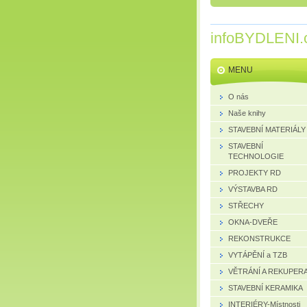
infoBYDLENI.
MENU
O nás
Naše knihy
STAVEBNÍ MATERIÁLY
STAVEBNÍ
TECHNOLOGIE
PROJEKTY RD
VÝSTAVBA RD
STŘECHY
OKNA-DVEŘE
REKONSTRUKCE
VYTÁPĚNÍ a TZB
VĚTRÁNÍ A REKUPER
STAVEBNÍ KERAMIKA
INTERIÉRY-Místnosti