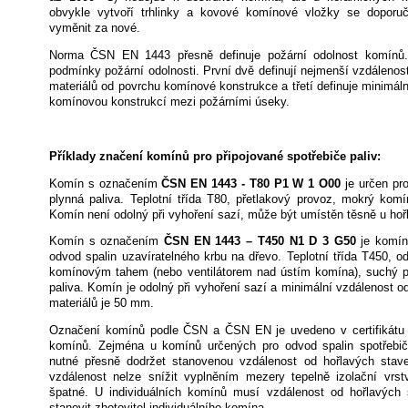
obvykle vytvoří trhlinky a kovové komínové vložky se doporuč
vyměnit za nové.
Norma ČSN EN 1443 přesně definuje požární odolnost komínů. S
podmínky požární odolnosti. První dvě definují nejmenší vzdálenos
materiálů od povrchu komínové konstrukce a třetí definuje minimál
komínovou konstrukcí mezi požárními úseky.
Příklady značení komínů pro připojované spotřebiče paliv:
Komín s označením
ČSN EN 1443 - T80 P1 W 1 O00
je určen pr
plynná paliva. Teplotní třída T80, přetlakový provoz, mokrý komí
Komín není odolný při vyhoření sazí, může být umístěn těsně u hoř
Komín s označením
ČSN EN 1443 – T450 N1 D 3 G50
je komín,
odvod spalin uzavíratelného krbu na dřevo. Teplotní třída T450, o
komínovým tahem (nebo ventilátorem nad ústím komína), suchý 
paliva. Komín je odolný při vyhoření sazí a minimální vzdálenost o
materiálů je 50 mm.
Označení komínů podle ČSN a ČSN EN je uvedeno v certifikátu
komínů. Zejména u komínů určených pro odvod spalin spotřebič
nutné přesně dodržet stanovenou vzdálenost od hořlavých stave
vzdálenost nelze snížit vyplněním mezery tepelně izolační vrst
špatné. U individuálních komínů musí vzdálenost od hořlavých 
stanovit zhotovitel individuálního komína.