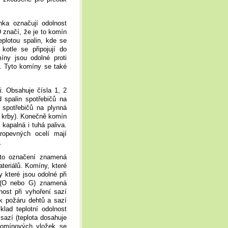
ka označují odolnost
 značí, že je to komín
plotou spalin, kde se
kotle se připojují do
ny jsou odolné proti
e. Tyto komíny se také
i. Obsahuje čísla 1, 2
 spalin spotřebičů na
spotřebičů na plynná
né krby). Konečně komín
kapalná i tuhá paliva.
opevných ocelí mají
.
oto označení znamená
teriálů. Komíny, které
 které jsou odolné při
 (O nebo G) znamená
nost při vyhoření sazí
 požáru dehtů a sazí
lad teplotní odolnost
sazí (teplota dosahuje
komínových vložek se