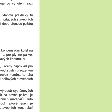
uje po vyhoření sazí
tanoví prakticky tři
t hořlavých stavebních
ní dobu přenosu požáru
o kondenzační kotel na
n a pro plynné palivo.
lavých konstrukcí.
 určený například pro
dvod spalin přirozeným
provoz komína na tuhá
d hořlavých stavebních
 výrobců systémových
ů na pevná paliva, je
bních materiálů. Tuto
vou! Takové řešení je
stavebních konstrukcí