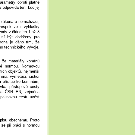
rametry oproti platné
ě odpovídá ten, kdo jej
zákona o normalizaci,
respektive z vyhlášky
ody v článcích 1 až 8
sí být dodrženy pro
kona je dáno tím, že
o technického vývoje,
 že materiály komínů
ené normou. Normovou
ích objektů, nejmenší
ína, vymetací, čisticí
e i přístup ke komínům,
vka, přístupové cesty
N a ČSN EN, zejména
palinovou cestu uvést
dpisu obecnému. Proto
 se při práci s normou