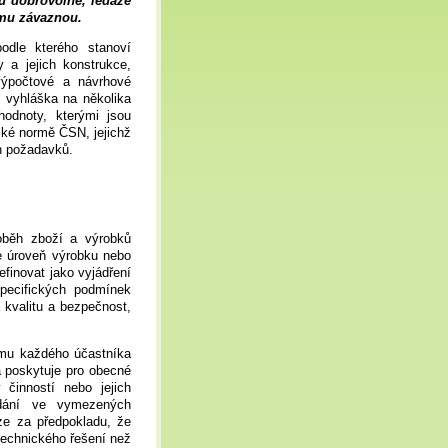
u dobrovolné, ledaže
rmu závaznou.
odle kterého stanoví
 a jejich konstrukce,
výpočtové a návrhové
o vyhláška na několika
odnoty, kterými jsou
cké normě ČSN, jejichž
h požadavků.
oběh zboží a výrobků
je úroveň výrobku nebo
finovat jako vyjádření
pecifických podmínek
kvalitu a bezpečnost,
jmu každého účastníka
 poskytuje pro obecné
 činností nebo jejich
ádání ve vymezených
ze za předpokladu, že
technického řešení než