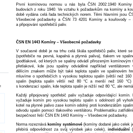
První komínovou normou u nás byla ČSN 2002:1940 Komíny 
budovách z roku 1940. Ve vztahu k požadavkům na komíny a kou
době vydána celá řada technických norem. Těmi hlavními jsou 
Všeobecné požadavky a ČSN 73 4201 Komíny a kouřovody – na
a připojování spotřebičů paliv.
ČSN EN 1443 Komíny – Všeobecné požadavky
V současné době je na trhu celá škála spotřebičů paliv, které se
(spotřebiče na pevná, kapalná a plynná paliva), tlakem ve spali
(podtlakové, od kterých se spaliny odvádí přirozeným komínovým 
přetlakové, kde jsou spaliny odváděné například ventilátorem 
dělícím znakem může být také teplota spalin ve spalinovém hrd
mluvíme o spotřebičích s vysokou teplotou spalin (větší než 160 
spalin (teplota spalin větší než 80 °C a menší než 160 °C)
s kondenzací spalin, kde teplota spalin je nižší než 80 °C, ale nem
:
Každý připojovaný spotřebič paliv vyžaduje odpovídající komín. 
vyžaduje komín pro vysokou teplotu spalin s odolností při vyhoř
kotel na plynné palivo zase komín odolný proti kondenzátům spalin 
odvodu spalin pomocí tlakového ventilátoru. Problematiku zatřídění
bezpečnost řeší ČSN EN 1443 Komíny – Všeobecné požadavky.
Norma rozeznává
komíny systémové
(komíny dodané jako celek j
přebírá odpovědnost za svůj výrobek jako celek),
individuální
(