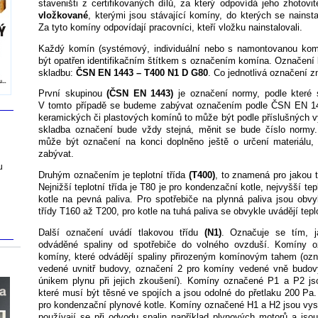
staveništi z certifikovaných dílů, za který odpovídá jeho zhotov
vložkované
, kterými jsou stávající komíny, do kterých se nainst
Za tyto komíny odpovídají pracovníci, kteří vložku nainstalovali.
Každý komín (systémový, individuální nebo s namontovanou kom
být opatřen identifikačním štítkem s označením komína. Označení
skladbu:
ČSN EN 1443 – T400 N1 D G80
. Co jednotlivá označení 
První skupinou
(ČSN EN 1443)
je označení normy, podle které 
V tomto případě se budeme zabývat označením podle ČSN EN 1
keramických či plastových komínů to může být podle příslušných 
skladba označení bude vždy stejná, měnit se bude číslo normy
může být označení na konci doplněno ještě o určení materiálu
zabývat.
u
Druhým označením je teplotní třída
(T400)
, to znamená pro jakou t
Nejnižší teplotní třída je T80 je pro kondenzační kotle, nejvyšší tep
kotle na pevná paliva. Pro spotřebiče na plynná paliva jsou obvyk
třídy T160 až T200, pro kotle na tuhá paliva se obvykle uvádějí tepl
Další označení uvádí tlakovou třídu
(N1)
. Označuje se tím, 
odváděné spaliny od spotřebiče do volného ovzduší. Komíny 
komíny, které odvádějí spaliny přirozeným komínovým tahem (ozn
vedené uvnitř budovy, označení 2 pro komíny vedené vně budov
únikem plynu při jejich zkoušení). Komíny označené P1 a P2 js
které musí být těsné ve spojích a jsou odolné do přetlaku 200 Pa
pro kondenzační plynové kotle. Komíny označené H1 a H2 jsou vys
používají se při odvodu spalin například plynových motorů a jso