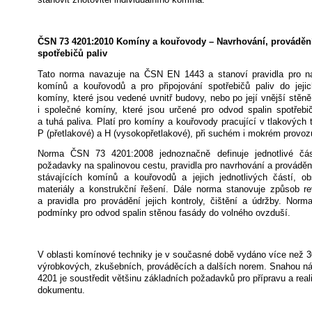
ČSN 73 4201:2010 Komíny a kouřovody – Navrhování, provádění
spotřebičů paliv
Tato norma navazuje na ČSN EN 1443 a stanoví pravidla pro na
komínů a kouřovodů a pro připojování spotřebičů paliv do jejic
komíny, které jsou vedené uvnitř budovy, nebo po její vnější stěně
i společné komíny, které jsou určené pro odvod spalin spotřebi
a tuhá paliva. Platí pro komíny a kouřovody pracující v tlakových 
P (přetlakové) a H (vysokopřetlakové), při suchém i mokrém provoz
Norma ČSN 73 4201:2008 jednoznačně definuje jednotlivé čás
požadavky na spalinovou cestu, pravidla pro navrhování a prováděn
stávajících komínů a kouřovodů a jejich jednotlivých částí, 
materiály a konstrukční řešení. Dále norma stanovuje způsob re
a pravidla pro provádění jejich kontroly, čištění a údržby. Nor
podmínky pro odvod spalin stěnou fasády do volného ovzduší.
V oblasti komínové techniky je v současné době vydáno více než 
výrobkových, zkušebních, prováděcích a dalších norem. Snahou n
4201 je soustředit většinu základních požadavků pro přípravu a real
dokumentu.