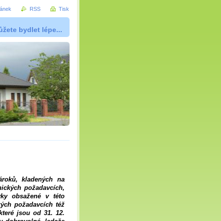
ránek
RSS
Tisk
žete bydlet lépe...
ároků, kladených na
nických požadavcích,
vky obsažené v této
kých požadavcích též
teré jsou od 31. 12.