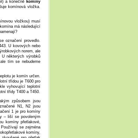
itel) a konečně
komíny
aluje komínová vložka.
ínovou vložkou) musí
 komína má následující
znamenají?
se označení provedlo.
443. U kovových nebo
výrobkových norem, ale
. U některých výrobků
, ale tím se nebudeme
eplotu je komín určen.
lotní třídou je T600 pro
le vyhovující teplotní
otní třídy T400 a T450.
jakým způsobem jsou
označené N1, N2 jsou
ačení 1 je pro komíny
y – liší se povoleným
ou komíny přetlakové,
. Používají se zejména
okopřetlakové komíny,
u zkoušené pro přetlak