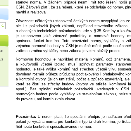
stanoví norma. V žádném případě nesmí mít toto řešení horší pa
ČSN. Zároveň platí, že za řešení, které se odchyluje od normy, pln
navrhl a realizoval.
Závaznost některých ustanovení českých norem nevyplývá jen ze 
ale i z požadavků jiných zákonů, například stavebního zákona, 
o obecných technických požadavcích, kde v § 35 Komíny a kouřov
je ustanoveno jaké závazné podmínky a normové hodnoty mu
správnou funkci komína. Toto provázání normy, vyhlášky a zá
zejména normové hodnoty v ČSN je možné měnit podle současnéh
zatímco změna vyhlášky nebo zákona je velmi složitý proces.
ISE
Normovou hodnotou je například materiál komínů, což znamená,
2/8
a kouřovodů včetně izolací musí splňovat parametry stanov
hodnotou je také výška komínů nad střechou včetně vlivu sousedn
dovolený rozměr průřezu průduchu podtlakového i přetlakového kom
a kontrolní otvory (jejich umístění, počet a způsob uzavírání), al
které se čistí ze střechy budovy (otvory ve střeše, komínová lá
apod.). Bez splnění základních požadavků uvedených v ČS
normových hodnot podle vyhlášky ke stavebnímu zákonu, nelze s
do provozu, ani komín zkolaudovat.
Poznámka:
U norem platí, že speciální předpis je nadřazen pře
pokud je vydána norma pro konkrétní typ či druh komínu, je třeba
řídit touto konkrétní specializovanou normou.