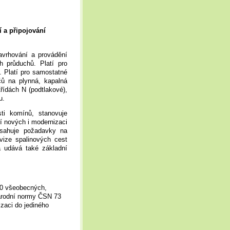
 a připojování
vrhování a provádění
h průduchů. Platí pro
. Platí pro samostatné
čů na plynná, kapalná
třídách N (podtlakové),
u.
ti komínů, stanovuje
í nových i modernizaci
obsahuje požadavky na
vize spalinových cest
ma udává také základní
30 všeobecných,
árodní normy ČSN 73
izaci do jediného