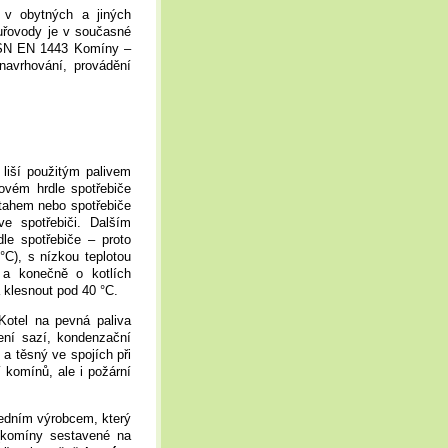
v obytných a jiných
řovody je v současné
ČSN EN 1443 Komíny –
vrhování, provádění
 liší použitým palivem
novém hrdle spotřebiče
tahem nebo spotřebiče
ve spotřebiči. Dalším
le spotřebiče – proto
°C), s nízkou teplotou
 a konečně o kotlích
á klesnout pod 40 °C.
Kotel na pevná paliva
ení sazí, kondenzační
a těsný ve spojích při
 komínů, ale i požární
edním výrobcem, který
komíny sestavené na