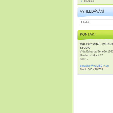
Cookies
VYHLEDÁVÁNÍ
KONTAKT
Mgr. Petr Velfel - PARAD
STUDIO
třída Edvarda Beneše 156
Hradec Králové 12
500 12
paradise
@czMEDIA
.eu
Mobil: 603 478 763