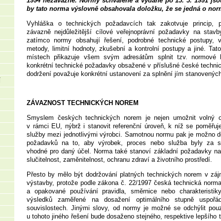
1994 nezávazné. Normy schválené a vydané po 15. 5. 1991 jso
by tato norma výslovně obsahovala doložku, že se jedná o no
Vyhláška o technických požadavcích tak zakotvuje princip, p
závazně nejdůležitější cílové veřejnoprávní požadavky na stavby
zatímco normy obsahují řešení, podrobné technické postupy, 
metody, limitní hodnoty, zkušební a kontrolní postupy a jiné. Tat
místech přikazuje všem svým adresátům splnit tzv. normové h
konkrétní technické požadavky obsažené v příslušné české techni
dodržení považuje konkrétní ustanovení za splnění jím stanovenýc
Í
ZÁVAZNOST TECHNICKÝCH NOREM
Smyslem českých technických norem je nejen umožnit volný 
v rámci EU, nýbrž i stanovit referenční úroveň, k níž se poměřu
služby mezi jednotlivými výrobci. Samotnou normu pak je možno de
požadavků na to, aby výrobek, proces nebo služba byly za s
vhodné pro daný účel. Norma také stanoví základní požadavky na 
slučitelnost, zaměnitelnost, ochranu zdraví a životního prostředí.
Přesto by mělo být dodržování platných technických norem v zá
výstavby, protože podle zákona č. 22/1997 česká technická norma
a opakované používání pravidla, směrnice nebo charakteristiky
výsledků zaměřené na dosažení optimálního stupně uspoř
souvislostech. Jinými slovy, od normy je možné se odchýlit pou
u tohoto jiného řešení bude dosaženo stejného, respektive lepšího 