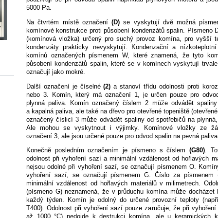
5000 Pa.
Na čtvrtém místě označení
(D)
se vyskytují dvě možná písmen
komínové konstrukce proti působení kondenzátů spalin. Písmeno D
(komínová vložka) určený pro suchý provoz komína, pro vyšší te
kondenzáty prakticky nevyskytují. Kondenzační a nízkoteplotní 
komínů označených písmenem W, které znamená, že tyto komí
působení kondenzátů spalin, které se v komínech vyskytují trval
označují jako mokré.
Další označení je číselné
(2)
a stanoví třídu odolnosti proti koroz
nebo 3. Komín, který má označení 1, je určen pouze pro odvod
plynná paliva. Komín označený číslem 2 může odvádět spaliny 
a kapalná paliva, ale také na dřevo pro otevřené topeniště (otevře
označený číslicí 3 může odvádět spaliny od spotřebičů na plynná, 
Ale mohou se vyskytnout i výjimky. Komínové vložky ze žár
označení 3, ale jsou určené pouze pro odvod spalin na pevná paliva
Konečně posledním označením je písmeno s číslem
(G80)
. T
odolnost při vyhoření sazí a minimální vzdálenost od hořlavých ma
nejsou odolné při vyhoření sazí, se označují písmenem O. Komíny
vyhoření sazí, se označují písmenem G. Číslo za písmenem
minimální vzdálenost od hořlavých materiálů v milimetrech. Odol
(písmeno G) neznamená, že v průduchu komína může docházet k
každý týden. Komín je odolný do určené provozní teploty (napřík
T400). Odolnost při vyhoření sazí pouze zaručuje, že při vyhoření 
až 1000 °C) nedojde k destrukci komína, ale u keramických 