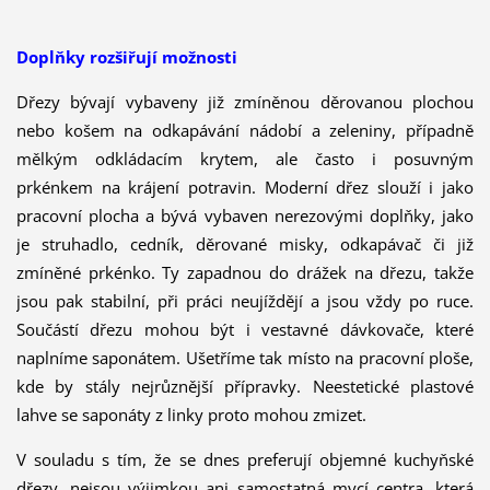
Doplňky rozšiřují možnosti
Dřezy bývají vybaveny již zmíněnou děrovanou plochou
nebo košem na odkapávání nádobí a zeleniny, případně
mělkým odkládacím krytem, ale často i posuvným
prkénkem na krájení potravin. Moderní dřez slouží i jako
pracovní plocha a bývá vybaven nerezovými doplňky, jako
je struhadlo, cedník, děrované misky, odkapávač či již
zmíněné prkénko. Ty zapadnou do drážek na dřezu, takže
jsou pak stabilní, při práci neujíždějí a jsou vždy po ruce.
Součástí dřezu mohou být i vestavné dávkovače, které
naplníme saponátem. Ušetříme tak místo na pracovní ploše,
kde by stály nejrůznější přípravky. Neestetické plastové
lahve se saponáty z linky proto mohou zmizet.
V souladu s tím, že se dnes preferují objemné kuchyňské
dřezy, nejsou výjimkou ani samostatná mycí centra, která