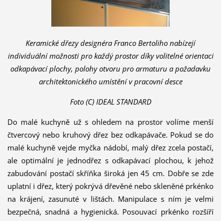
Keramické dřezy designéra Franco Bertoliho nabízejí
individuální možnosti pro každý prostor díky volitelné orientaci
odkapávací plochy, polohy otvoru pro armaturu a požadavku
architektonického umístění v pracovní desce
Foto (C) IDEAL STANDARD
Do malé kuchyně už s ohledem na prostor volíme menší
čtvercový nebo kruhový dřez bez odkapávače. Pokud se do
malé kuchyně vejde myčka nádobí, malý dřez zcela postačí,
ale optimální je jednodřez s odkapávací plochou, k jehož
zabudování postačí skříňka široká jen 45 cm. Dobře se zde
uplatní i dřez, který pokrývá dřevěné nebo skleněné prkénko
na krájení, zasunuté v lištách. Manipulace s ním je velmi
bezpečná, snadná a hygienická. Posouvací prkénko rozšíří