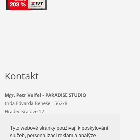
Kontakt
Mgr. Petr Velfel - PARADISE STUDIO
třída Edvarda Beneše 1562/8
Hradec Králové 12
500 12
Mobil: 603 478 763
Tyto webové stránky používají k poskytování
Tyto webové stránky používají k poskytování
paradise
@czMEDIA
.eu
služeb, personalizaci reklam a analýze
služeb, personalizaci reklam a analýze