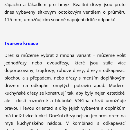
zápachu a lákadlem pro hmyz. Kvalitní dřezy jsou proto
dnes vybaveny sítkovým odtokovým ventilem o průměru
115 mm, umožňujícím snadné napojení drtiče odpadků.
Tvarové kreace
Dřez si můžeme vybrat z mnoha variant – můžeme volit
jednodřezy nebo dvoudřezy, které jsou stále více
doporučovány, trojdřezy, rohové dřezy, dřezy s odkapávací
plochou a s přepadem, nebo dřezy s menším doplňkovým
dřezem na odkapání omytých potravin apod. Moderní
kuchyňské dřezy se konstruují tak, aby byly nejen estetické,
ale i dosti rozměrné a hluboké. Většina dřezů umožňuje
pravou i levou orientaci a díky jejich vybavení a doplňkům
má tudíž i více funkcí. Dnešní dřezy nejsou jen prostorem na
mytí kuchyňského nádobí. V kombinaci s odkapávací