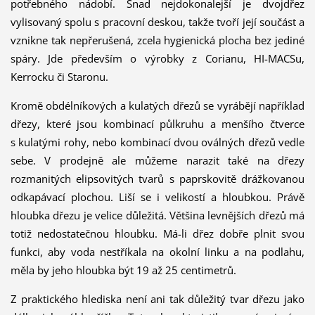
potřebného nádobí. Snad nejdokonalejší je dvojdřez
vylisovaný spolu s pracovní deskou, takže tvoří její součást a
vznikne tak nepřerušená, zcela hygienická plocha bez jediné
spáry. Jde především o výrobky z Corianu, HI-MACSu,
Kerrocku či Staronu.
Kromě obdélníkových a kulatých dřezů se vyrábějí například
dřezy, které jsou kombinací půlkruhu a menšího čtverce
s kulatými rohy, nebo kombinací dvou oválných dřezů vedle
sebe. V prodejně ale můžeme narazit také na dřezy
rozmanitých elipsovitých tvarů s paprskovitě drážkovanou
odkapávací plochou. Liší se i velikostí a hloubkou. Právě
hloubka dřezu je velice důležitá. Většina levnějších dřezů má
totiž nedostatečnou hloubku. Má-li dřez dobře plnit svou
funkci, aby voda nestříkala na okolní linku a na podlahu,
měla by jeho hloubka být 19 až 25 centimetrů.
Z praktického hlediska není ani tak důležitý tvar dřezu jako