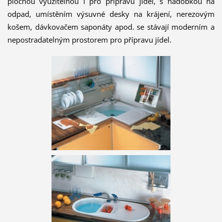
plochou využitelnou i pro přípravu jídel, s nádobkou na
odpad, umístěním výsuvné desky na krájení, nerezovým
košem, dávkovačem saponáty apod. se stávají moderním a
nepostradatelným prostorem pro přípravu jídel.