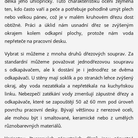
délka jeho úhlopříčky. Tuto charakteristiku ocení zejména
ten, kdo často vaří a peče a potřebuje pohodlně umýt plech
nebo velkou pánev, což je v malém kruhovém dřezu dost
obtížné. Práci a úklid nám usnadní dřez se zvýšeným
okrajem kolem odkapní plochy, protože nám voda
nepřeteče na pracovní desku.
Vybrat si můžeme z mnoha druhů dřezových souprav. Za
standardní můžeme považovat jednodřezovou soupravu
s odkapávačem, ale k dostání je i jednodřez se dvěma
odkapávači. U stěny mají soklík a po stranách lehce zvýšený
okraj, aby voda nezatékala a nepřetékala na kuchyňskou
linku. Nebezpečí zatékání vody zmenšují zápustné dřezy a
odkapávače, které se zapouštějí 50 až 60 mm pod úroveň
povrchu pracovní desky. Bývají většinou z nerezové oceli,
ale mohou být i smaltované, keramické nebo z umělých
různobarevných materiálů.