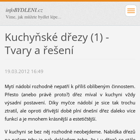
infoBYDLENI.cz
Víme, jak můžete bydlet lépe...
Kuchyňské dřezy (1) -
Tvary a řešení
19.03.2012 16:49
Mytí nádobí rozhodně nepatří k příliš oblíbeným činnostem.
Přesto (anebo právě proto?) dřez míval v kuchyni vždy
výsadní postavení. Díky myčce nádobí je sice tak trochu
ztratil, ale oproti dřívější době plní dnešní dřez daleko více
funkcí a je mnohem krásnější a estetičtější.
V kuchyni se bez něj rozhodně neobejdeme. Nabídka dřezů
na našem trhu je pak dokladem toho, že i u dřezů se stále