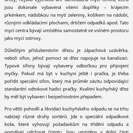
jsou dokonale vybavená všemi doplňky – krájecím
prkénkem, nádobkou na mytí zeleniny, košíkem na nádobí,
různými odkládacími plochami, drtičem odpadků apod. Tato
mycí centra bývají umístěna samostatně ve volném prostoru
jako mycí ostrovy.
Důležitým příslušenstvím dřezu je zápachová uzávěrka,
neboli sifon, jehož pomocí se dřez napojuje na kanalizaci.
Typové sifony bývají vybaveny odbočkou pro připojení
myčky. Pokud má být v kuchyni ještě i pračka, je třeba
pořídit speciální sifon, který má průměr závitu odpovídající
standardní odtokové hadici pračky. Kvalitní kuchyňský dřez
by měl být vybaven i bezpečnostním přepadem.
Pro větší pohodlí a likvidaci kuchyňského odpadu se na trhu
nabízejí různé druhy sortérů. Jde o speciální odpadkové
koše, které vyhovují požadavkům na třídění odpadu a
pomáhají udržovat čistotu. Jsou umístěny v dolní části