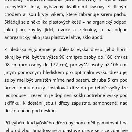
kuchyňské linky, vybaveny kvalitními výsuvy s tichým
chodem a jsou kryty víkem, které zabraňuje šíření pachu.
Skládají se z několika plastových košů – na organický odpad,
jako jsou zbytky jídel, ovoce a zeleniny, a na odpad
anorganický, jako jsou plastové lahve, sklo apod.
Z hlediska ergonomie je důležitá výška dřezu. Jeho horní
okraj by měl být ve výšce 90 cm (pro osoby do 160 cm) až
98 cm (pro osoby do 172 cm), pro vyšší osoby až 106 cm!
Jiným pomocným hlediskem pro optimální výšku dřezu je,
že by měl být umístěn mírně nad pasem, zhruba 5 cm pod
úrovní ohnuté ruky. Instalovat dřez do potřebné výšky lze
jednoduše – řešením je doplnění soklu potřebné výšky pod
skříňku. K dostání jsou i dřezy zápustné, samonosné, nad
deskou nebo pod deskou.
Při výběru kuchyňského dřezu bychom měli pamatovat i na
jeho údržbu. Smaltované a plastové dřezy se sice zdánlivě