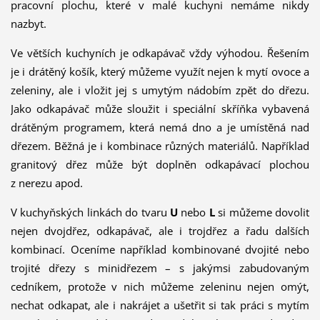
pracovní plochu, které v malé kuchyni nemáme nikdy
nazbyt.
Ve větších kuchyních je odkapávač vždy výhodou. Řešením
je i drátěný košík, který můžeme využít nejen k mytí ovoce a
zeleniny, ale i vložit jej s umytým nádobím zpět do dřezu.
Jako odkapávač může sloužit i speciální skříňka vybavená
drátěným programem, která nemá dno a je umístěná nad
dřezem. Běžná je i kombinace různých materiálů. Například
granitový dřez může být doplněn odkapávací plochou
z nerezu apod.
V kuchyňských linkách do tvaru
U
nebo
L
si můžeme dovolit
nejen dvojdřez, odkapávač, ale i trojdřez a řadu dalších
kombinací. Oceníme například kombinované dvojité nebo
trojité dřezy s minidřezem – s jakýmsi zabudovaným
cedníkem, protože v nich můžeme zeleninu nejen omýt,
nechat odkapat, ale i nakrájet a ušetřit si tak práci s mytím