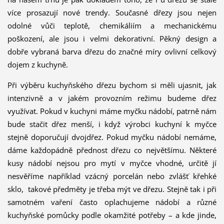
více prosazují nové trendy. Současné dřezy jsou nejen
odolné vůči teplotě, chemikáliím a mechanickému
poškození, ale jsou i velmi dekorativní. Pěkný design a
dobře vybraná barva dřezu do značné míry ovlivní celkový
dojem z kuchyně.
Při výběru kuchyňského dřezu bychom si měli ujasnit, jak
intenzivně a v jakém provozním režimu budeme dřez
využívat. Pokud v kuchyni máme myčku nádobí, patrně nám
bude stačit dřez menší, i když výrobci kuchyní k myčce
stejně doporučují dvojdřez. Pokud myčku nádobí nemáme,
dáme každopádně přednost dřezu co největšímu. Některé
kusy nádobí nejsou pro mytí v myčce vhodné, určitě jí
nesvěříme například vzácný porcelán nebo zvlášť křehké
sklo, takové předměty je třeba mýt ve dřezu. Stejně tak i při
samotném vaření často oplachujeme nádobí a různé
kuchyňské pomůcky podle okamžité potřeby – a kde jinde,