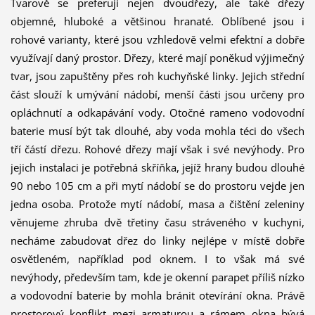
Tvarově se preferují nejen dvoudřezy, ale také dřezy
objemné, hluboké a většinou hranaté. Oblíbené jsou i
rohové varianty, které jsou vzhledově velmi efektní a dobře
využívají daný prostor. Dřezy, které mají poněkud výjimečný
tvar, jsou zapuštěny přes roh kuchyňské linky. Jejich střední
část slouží k umývání nádobí, menší části jsou určeny pro
opláchnutí a odkapávání vody. Otočné rameno vodovodní
baterie musí být tak dlouhé, aby voda mohla téci do všech
tří částí dřezu. Rohové dřezy mají však i své nevýhody. Pro
jejich instalaci je potřebná skříňka, jejíž hrany budou dlouhé
90 nebo 105 cm a při mytí nádobí se do prostoru vejde jen
jedna osoba. Protože mytí nádobí, masa a čištění zeleniny
věnujeme zhruba dvě třetiny času stráveného v kuchyni,
necháme zabudovat dřez do linky nejlépe v místě dobře
osvětleném, například pod oknem. I to však má své
nevýhody, především tam, kde je okenní parapet příliš nízko
a vodovodní baterie by mohla bránit otevírání okna. Právě
prostorový konflikt mezi armaturou a rámem okna bývá