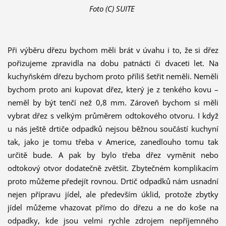
Foto (C) SUITE
Při výběru dřezu bychom měli brát v úvahu i to, že si dřez
pořizujeme zpravidla na dobu patnácti či dvaceti let. Na
kuchyňském dřezu bychom proto příliš šetřit neměli. Neměli
bychom proto ani kupovat dřez, který je z tenkého kovu –
neměl by být tenčí než 0,8 mm. Zároveň bychom si měli
vybrat dřez s velkým průměrem odtokového otvoru. I když
u nás ještě drtiče odpadků nejsou běžnou součástí kuchyní
tak, jako je tomu třeba v Americe, zanedlouho tomu tak
určitě bude. A pak by bylo třeba dřez vyměnit nebo
odtokový otvor dodatečně zvětšit. Zbytečném komplikacím
proto můžeme předejít rovnou. Drtič odpadků nám usnadní
nejen přípravu jídel, ale především úklid, protože zbytky
jídel můžeme vhazovat přímo do dřezu a ne do koše na
odpadky, kde jsou velmi rychle zdrojem nepříjemného