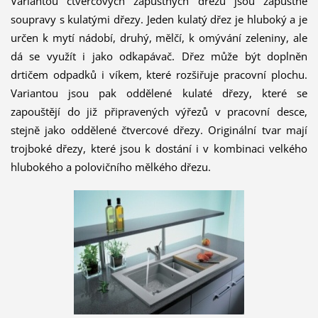
Variantou čtvercových zápustných dřezů jsou zápustné
soupravy s kulatými dřezy. Jeden kulatý dřez je hluboký a je
určen k mytí nádobí, druhý, mělčí, k omývání zeleniny, ale
dá se využít i jako odkapávač. Dřez může být doplněn
drtičem odpadků i víkem, které rozšiřuje pracovní plochu.
Variantou jsou pak oddělené kulaté dřezy, které se
zapouštějí do již připravených výřezů v pracovní desce,
stejně jako oddělené čtvercové dřezy. Originální tvar mají
trojboké dřezy, které jsou k dostání i v kombinaci velkého
hlubokého a polovičního mělkého dřezu.