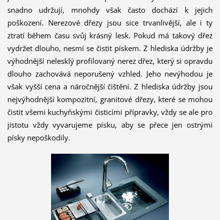
snadno udržují, mnohdy však často dochází k jejich
poškození. Nerezové dřezy jsou sice trvanlivější, ale i ty
ztratí během času svůj krásný lesk. Pokud má takový dřez
vydržet dlouho, nesmí se čistit pískem. Z hlediska údržby je
výhodnější nelesklý profilovaný nerez dřez, který si opravdu
dlouho zachovává neporušený vzhled. Jeho nevýhodou je
však vyšší cena a náročnější čištění. Z hlediska údržby jsou
nejvýhodnější kompozitní, granitové dřezy, které se mohou
čistit všemi kuchyňskými čisticími přípravky, vždy se ale pro
jistotu vždy vyvarujeme písku, aby se přece jen ostrými
písky nepoškodily.