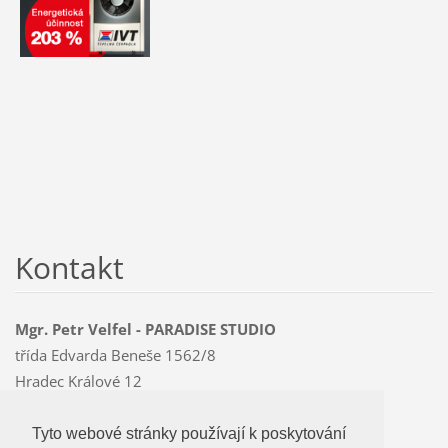
Kontakt
Mgr. Petr Velfel - PARADISE STUDIO
třída Edvarda Beneše 1562/8
Hradec Králové 12
500 12
Mobil: 603 478 763
Tyto webové stránky používají k poskytování
Tyto webové stránky používají k poskytování