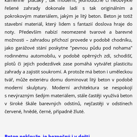
kamenné "placáky", tak moderní, jednoduché či neobvykle
řešené zahrady dokonale ladí s tak originálním a
pokrokovým materiálem, jakým je litý beton. Beton je totiž
stavební materiál, který lidem s fantazií doslova hraje do
noty. Především nabízí neomezené tvarové a barevné
možnosti – zahradou příchozí provede v podobě chodníku,
jako garážové stání poskytne "pevnou půdu pod nohama"
rodinnému automobilu, v podobě opěrných zdí, schodišť,
plotů či jejich podezdívek zase pomáhá vytvářet plasticitu
zahrady a zajistit soukromí. A protože má beton i uměleckou
tvář, může exteriéru domu dominovat litý beton v podobě
moderní skulptury. Moderní architektura se nespokojí
s nevýrazným šedým materiálem, stále častěji využívá beton
v široké škále barevných odstínů, nejčastěji v odstínech
červené, hnědé, černé, případně žluté.
Beton neklouže, je bezpečný i v dešti