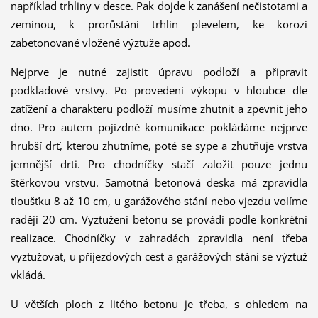
například trhliny v desce. Pak dojde k zanášení nečistotami a
zeminou, k prorůstání trhlin plevelem, ke korozi
zabetonované vložené výztuže apod.
Nejprve je nutné zajistit úpravu podloží a připravit
podkladové vrstvy. Po provedení výkopu v hloubce dle
zatížení a charakteru podloží musíme zhutnit a zpevnit jeho
dno. Pro autem pojízdné komunikace pokládáme nejprve
hrubší drť, kterou zhutníme, poté se sype a zhutňuje vrstva
jemnější drti. Pro chodníčky stačí založit pouze jednu
štěrkovou vrstvu. Samotná betonová deska má zpravidla
tloušťku 8 až 10 cm, u garážového stání nebo vjezdu volíme
raději 20 cm. Vyztužení betonu se provádí podle konkrétní
realizace. Chodníčky v zahradách zpravidla není třeba
vyztužovat, u příjezdových cest a garážových stání se výztuž
vkládá.
U větších ploch z litého betonu je třeba, s ohledem na