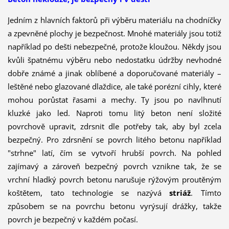
Jedním z hlavních faktorů při výběru materiálu na chodníčky
a zpevněné plochy je bezpečnost. Mnohé materiály jsou totiž
například po dešti nebezpečné, protože kloužou. Někdy jsou
kvůli špatnému výběru nebo nedostatku údržby nevhodné
dobře známé a jinak oblíbené a doporučované materiály –
leštěné nebo glazované dlaždice, ale také porézní cihly, které
mohou porůstat řasami a mechy. Ty jsou po navlhnutí
kluzké jako led. Naproti tomu litý beton není složité
povrchově upravit, zdrsnit dle potřeby tak, aby byl zcela
bezpečný. Pro zdrsnění se povrch litého betonu například
"strhne" latí, čím se vytvoří hrubší povrch. Na pohled
zajímavý a zároveň bezpečný povrch vznikne tak, že se
vrchní hladký povrch betonu narušuje rýžovým proutěným
koštětem, tato technologie se nazývá
striáž
. Tímto
způsobem se na povrchu betonu vyrýsují drážky, takže
povrch je bezpečný v každém počasí.