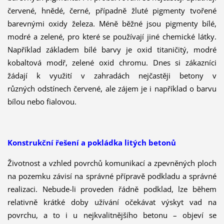
červené, hnědé, černé, případně žluté pigmenty tvořené
barevnými oxidy železa. Méně běžné jsou pigmenty bílé,
modré a zelené, pro které se používají jiné chemické látky.
Například základem bílé barvy je oxid titaničitý, modré
kobaltová modř, zelené oxid chromu. Dnes si zákazníci
žádají k využití v zahradách nejčastěji betony v
různých odstínech červené, ale zájem je i například o barvu
bílou nebo fialovou.
Konstrukční řešení a pokládka litých betonů
Životnost a vzhled povrchů komunikací a zpevněných ploch
na pozemku závisí na správné přípravě podkladu a správné
realizaci. Nebude-li proveden řádně podklad, lze během
relativně krátké doby užívání očekávat výskyt vad na
povrchu, a to i u nejkvalitnějšího betonu – objeví se