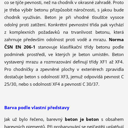
co se týče pevnosti, než na chodník v okrasné zahradě. Proto
je třeba výběr betonu přizpůsobit náročnosti, s jakou bude
chodník využíván. Beton je při vhodné tloušťce vysoce
odolný proti zatížení. Konkrétní pevnostní třída pak vychází
z komplexních požadavků na trvanlivost betonu, která
zahrnuje především odolnost proti vodě a mrazu.
Norma
ČSN EN 206-1
stanovuje klasifikační třídy betonu podle
podmínek prostředí, ve kterých je beton umístěn. Beton
vystavený mrazu a rozmrazování definují třídy XF1 až XF4.
Pro chodníčky a zpevněné plochy v exteriérech zpravidla
dostačuje beton s odolností XF3, jemuž odpovídá pevnost C
25/30, nebo s odolností XF4 a pevností C 30/37.
Barva podle vlastní představy
Jak už bylo řečeno, barevný
beton je beton
s obsahem
barevných pigmentů. Při probarvování se nejčastěji uplatňují