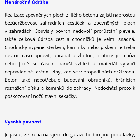
Nenáročná údržba
Realizace zpevněných ploch z litého betonu zajistí naprostou
bezúdržbovost zahradních cestiček a zpevněných ploch
v zahradách. Souvislý povrch nedovolí prorůstání plevele,
takže celková údržba cest a chodníčků je velmi snadná.
Chodníčky sypané štěrkem, kamínky nebo pískem je třeba
čas od času upravit, uhrabat a zhutnit, protože při chůzi
nebo jízdě se časem naruší vzhled a materiál vytvoří
nepravidelné terénní vlny, kde se v propadlinách drží voda.
Beton také nepotřebuje budování obrubníků, bránících
roznášení písku a kamínků do zahrady. Nedochází proto k
poškozování nožů travní sekačky.
Vysoká pevnost
Je jasné, že třeba na vjezd do garáže budou jiné požadavky,