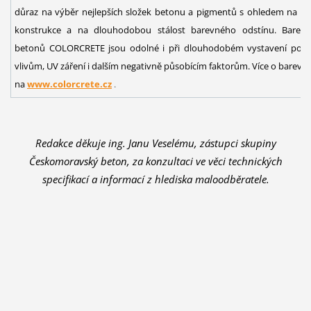
důraz na výběr nejlepších složek betonu a pigmentů s ohledem na p
konstrukce a na dlouhodobou stálost barevného odstínu. Barevn
betonů COLORCRETE jsou odolné i při dlouhodobém vystavení pově
vlivům, UV záření i dalším negativně působícím faktorům. Více o barev
na
www.colorcrete.cz
.
Redakce děkuje ing. Janu Veselému, zástupci skupiny
Českomoravský beton, za konzultaci ve věci technických
specifikací a informací z hlediska maloodběratele.