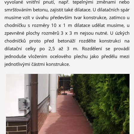
vyvolané vnitřní pnutí, např. tepelnými změnami nebo
smršťováním betonu, zajistit také dilatace. U dilatačních spár
musíme vzít v úvahu především tvar konstrukce, zatímco u
chodníčku s rozměry 10 x 1 m dilatace udělat musíme, u
zpevněné plochy rozměrů 3 x 3 m nejsou nutné. U úzkých
chodníčků proto před betonáží rozdělte konstrukci na
dilatační celky po 2,5 až 3 m. Rozdělení se provádí
jednoduše vložením ocelového plechu jako předělu mezi
jednotlivými částmi konstrukce.