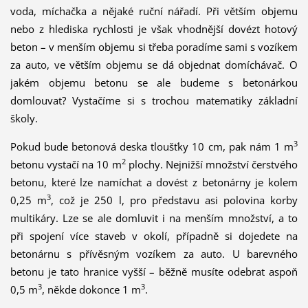
voda, míchačka a nějaké ruční nářadí. Při větším objemu
nebo z hlediska rychlosti je však vhodnější dovézt hotový
beton – v menším objemu si třeba poradíme sami s vozíkem
za auto, ve větším objemu se dá objednat domíchávač. O
jakém objemu betonu se ale budeme s betonárkou
domlouvat? Vystačíme si s trochou matematiky základní
školy.
3
Pokud bude betonová deska tloušťky 10 cm, pak nám 1 m
2
betonu vystačí na 10 m
plochy. Nejnižší množství čerstvého
betonu, které lze namíchat a dovést z betonárny je kolem
3
0,25 m
, což je 250 l, pro představu asi polovina korby
multikáry. Lze se ale domluvit i na menším množství, a to
při spojení více staveb v okolí, případně si dojedete na
betonárnu s přívěsným vozíkem za auto. U barevného
betonu je tato hranice vyšší – běžně musíte odebrat aspoň
3
3
0,5 m
, někde dokonce 1 m
.