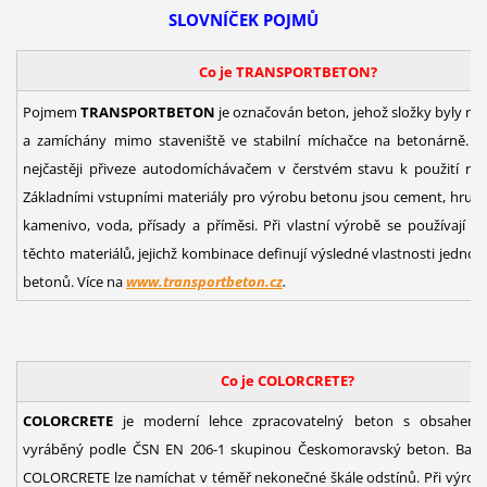
SLOVNÍČEK POJMŮ
Co je TRANSPORTBETON?
Pojmem
TRANSPORTBETON
je označován beton, jehož složky byly n
a zamíchány mimo staveniště ve stabilní míchačce na betonárně. 
nejčastěji přiveze autodomíchávačem v čerstvém stavu k použití na s
Základními vstupními materiály pro výrobu betonu jsou cement, hrub
kamenivo, voda, přísady a příměsi. Při vlastní výrobě se používají r
těchto materiálů, jejichž kombinace definují výsledné vlastnosti jednot
betonů. Více na
www.transportbeton.cz
.
Co je COLORCRETE?
COLORCRETE
je moderní lehce zpracovatelný beton s obsahem
vyráběný podle ČSN EN 206-1 skupinou Českomoravský beton. Bare
COLORCRETE lze namíchat v téměř nekonečné škále odstínů. Při výrobě