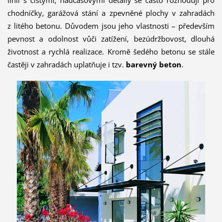
linií s čistými, nadčasovými detaily se často rozhodují pro
chodníčky, garážová stání a zpevněné plochy v zahradách
z litého betonu. Důvodem jsou jeho vlastnosti – především
pevnost a odolnost vůči zatížení, bezúdržbovost, dlouhá
životnost a rychlá realizace. Kromě šedého betonu se stále
častěji v zahradách uplatňuje i tzv.
barevný beton
.