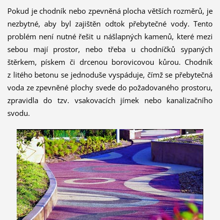
Pokud je chodník nebo zpevněná plocha větších rozměrů, je
nezbytné, aby byl zajištěn odtok přebytečné vody. Tento
problém není nutné řešit u nášlapných kamenů, které mezi
sebou mají prostor, nebo třeba u chodníčků sypaných
štěrkem, pískem či drcenou borovicovou kůrou. Chodník
z litého betonu se jednoduše vyspáduje, čímž se přebytečná
voda ze zpevněné plochy svede do požadovaného prostoru,
zpravidla do tzv. vsakovacích jímek nebo kanalizačního
svodu.