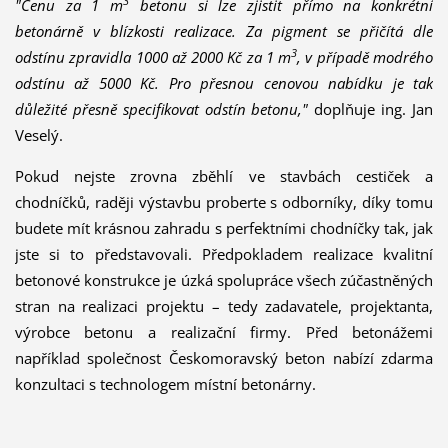
3
"Cenu za 1 m
betonu si lze zjistit přímo na konkrétní
betonárně v blízkosti realizace. Za pigment se přičítá dle
3
odstínu zpravidla 1000 až 2000 Kč za 1 m
, v případě modrého
odstínu až 5000 Kč
. Pro přesnou cenovou nabídku je tak
důležité přesně specifikovat odstín betonu,"
doplňuje ing. Jan
Veselý.
Pokud nejste zrovna zběhlí ve stavbách cestiček a
chodníčků, raději výstavbu proberte s odborníky, díky tomu
budete mít krásnou zahradu s perfektními chodníčky tak, jak
jste si to představovali. Předpokladem realizace kvalitní
betonové konstrukce je úzká spolupráce všech zúčastněných
stran na realizaci projektu – tedy zadavatele, projektanta,
výrobce betonu a realizační firmy. Před betonážemi
například společnost Českomoravský beton nabízí zdarma
konzultaci s technologem místní betonárny.