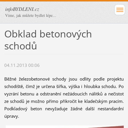
infoBYDLENI.cz
Víme, jak můžete bydlet lépe...
Obklad betonových
schodů
04.11.2013 00:06
Běžné železobetonové schody jsou odlity podle projektu
schodiště, čímž je určena šířka, výška i hloubka schodu. Po
vyzrání betonu a odstranění nežádoucích nálitků a nečistot
ze schodů je možno přímo přikročit ke kladečským pracím.
Podkladový beton nevyžaduje žádné další nestandardní
úpravy.