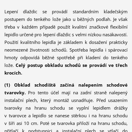
Lepení dlaždic se provádí standardním kladečským
postupem do tenkého lože jako u běžných podlah. Je však
třeba v každém případě použít kvalitní značkové flexibilní
lepidlo určené pro lepení dlaždic s velmi nízkou nasákavostí.
Použití kvalitního lepidla je základem k dosažení prakticky
neomezené životnosti schodů. Spotřeba lepidla i spárovací
hmoty odpovídá běžné spotřebě při kladení do tenkého
lože.
Celý postup obkladu schodů se provádí ve třech
krocích.
(1) Obklad schodiště začíná nalepením schodové
tvarovky.
Pro tento účel mají na zadní straně nalepený
instalační plech, který montáž usnadňuje. Před usazením
tvarovky na hranu schodu se vyplní lepidlem drážky
v tvarovce a lepidlo se nanese stěrkou i na hranu schodu
v šíři asi 10 cm. Poté se tvarovka přiloží na hranu schodu,
přitlačí k podstupnici a instalační plech se vtlačí do