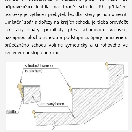
připraveného lepidla na hraně schodu. Při přitlačení
tvarovky je vytlačen přebytek lepidla, který je nutno setřít.
Umístění spár a dořezy na krajích schodu je třeba provádět
tak, aby spáry probíhaly přes schodovou tvarovku,
nášlapnou plochu schodu a podstupnici. Spáry umístěné u
průběžného schodu volíme symetricky a u rohového ve
zvoleném odstupu od rohu.