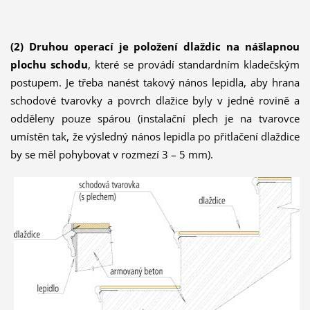
(2) Druhou operací je položení dlaždic na nášlapnou
plochu schodu
, které se provádí standardním kladečským
postupem. Je třeba nanést takový nános lepidla, aby hrana
schodové tvarovky a povrch dlažice byly v jedné rovině a
odděleny pouze spárou (instalační plech je na tvarovce
umístěn tak, že výsledný nános lepidla po přitlačení dlaždice
by se měl pohybovat v rozmezí 3 – 5 mm).