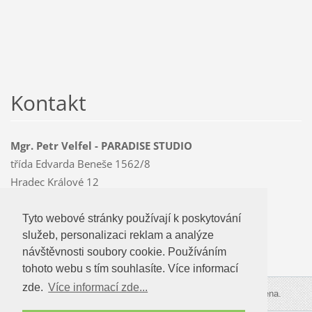
Kontakt
Mgr. Petr Velfel - PARADISE STUDIO
třída Edvarda Beneše 1562/8
Hradec Králové 12
500 12
Mobil: 603 478 763
Tyto webové stránky používají k poskytování
Tyto webové stránky používají k poskytování
paradise
@czMEDIA
.eu
služeb, personalizaci reklam a analýze
služeb, personalizaci reklam a analýze
návštevnosti soubory cookie. Používáním
návštěvnosti soubory cookie. Používáním
tohoto webu s tím souhlasíte.
tohoto webu s tím souhlasíte. Více informací
zde.
Více informací zde...
Více informací zde...
© 2009-2026 PARADISE STUDIO. Všechna práva vyhrazena.