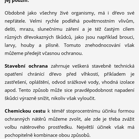
jej použili.
Obdobně jako všechny živé organismy, má i dřevo své
nepřátele. Velmi rychle podléhá povětrnostním vlivům,
dešti, mrazu, slunečnímu záření a je též častým cílem
různých dřevokazných škůdců, jako jsou například brouci,
larvy, houby a plísně. Tomuto znehodnocování však
můžeme předejít včasnou ochranou.
Stavební ochrana
zahrnuje veškerá stavebně technická
opatření chránící dřevo před vlhkostí, příkladem je
zastřešení, opláštění, odvod srážkové vody, vhodná izolace
apod. Tento způsob může sice pravděpodobnost napadení
škůdci výrazně snížit, nikoliv však vyloučit.
Chemickou cestu
k téměř stoprocentnímu účinku formou
ochranných nátěrů můžeme zvolit, ale zde je třeba zvážit
volbu nátěrového prostředku. Největší účinek však má
pochopitelně kombinace obou způsobů.