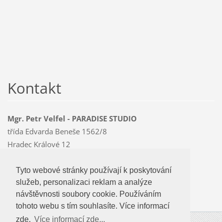
Kontakt
Mgr. Petr Velfel - PARADISE STUDIO
třída Edvarda Beneše 1562/8
Hradec Králové 12
500 12
Mobil: 603 478 763
Tyto webové stránky používají k poskytování
Tyto webové stránky používají k poskytování
paradise
@czMEDIA
.eu
služeb, personalizaci reklam a analýze
služeb, personalizaci reklam a analýze
návštevnosti soubory cookie. Používáním
návštěvnosti soubory cookie. Používáním
tohoto webu s tím souhlasíte.
tohoto webu s tím souhlasíte. Více informací
zde.
Více informací zde...
Více informací zde...