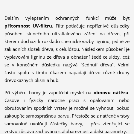
Dalším vylepšením ochranných funkcí může být
přítomnost UV-filtru.
Filtr potlačuje nepříznivé důsledky
působení slunečního ultrafialového záření na dřevo, při
kterém dochází k rozkladu chemické vazby ligninu, jedné ze
základních složek dřeva, s celulózou. Následkem působení je
vyplavování ligninu ze dřeva a obnažení šedé celulózy, což
se v konečném důsledku nazývá "šednutí dřeva". Velmi
často spolu s tímto úkazem napadají dřevo různé druhy
dřevokazných plísní a hub.
Při výběru barvy je zapotřebí myslet na
obnovu
nátěru
.
Časově i fyzicky náročné práci s opalováním nebo
obrušováním spodních vrstev je možné se vyhnout, pokud
zakoupíte samosprašnou barvu
.
Přestože se z natřené vrstvy
samovolně uvolňují částečky barvy, i přes ztenčující se
vrstvu zůstává zachována stálobarevnost a další parametry.