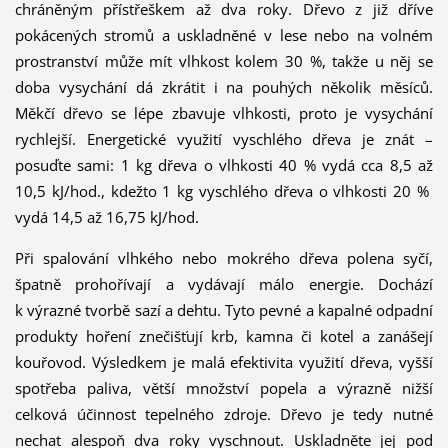
chráněným přístřeškem až dva roky. Dřevo z již dříve
pokácených stromů a uskladněné v lese nebo na volném
prostranství může mít vlhkost kolem 30 %, takže u něj se
doba vysychání dá zkrátit i na pouhých několik měsíců.
Měkčí dřevo se lépe zbavuje vlhkosti, proto je vysychání
rychlejší. Energetické využití vyschlého dřeva je znát –
posuďte sami: 1 kg dřeva o vlhkosti 40 % vydá cca 8,5 až
10,5 kJ/hod., kdežto 1 kg vyschlého dřeva o vlhkosti 20 %
vydá 14,5 až 16,75 kJ/hod.
Při spalování vlhkého nebo mokrého dřeva polena syčí,
špatně prohořívají a vydávají málo energie. Dochází
k výrazné tvorbě sazí a dehtu. Tyto pevné a kapalné odpadní
produkty hoření znečišťují krb, kamna či kotel a zanášejí
kouřovod. Výsledkem je malá efektivita využití dřeva, vyšší
spotřeba paliva, větší množství popela a výrazně nižší
celková účinnost tepelného zdroje. Dřevo je tedy nutné
nechat alespoň dva roky vyschnout. Uskladněte jej pod