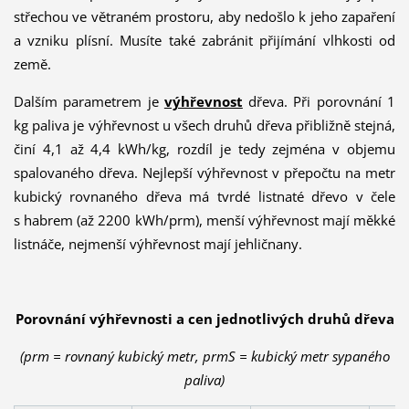
střechou ve větraném prostoru, aby nedošlo k jeho zapaření
a vzniku plísní. Musíte také zabránit přijímání vlhkosti od
země.
Dalším parametrem je
výhřevnost
dřeva. Při porovnání 1
kg paliva je výhřevnost u všech druhů dřeva přibližně stejná,
činí 4,1 až 4,4 kWh/kg, rozdíl je tedy zejména v objemu
spalovaného dřeva. Nejlepší výhřevnost v přepočtu na metr
kubický rovnaného dřeva má tvrdé listnaté dřevo v čele
s habrem (až 2200 kWh/prm), menší výhřevnost mají měkké
listnáče, nejmenší výhřevnost mají jehličnany.
Porovnání výhřevnosti a cen jednotlivých druhů dřeva
(prm = rovnaný kubický metr, prmS = kubický metr sypaného
paliva)