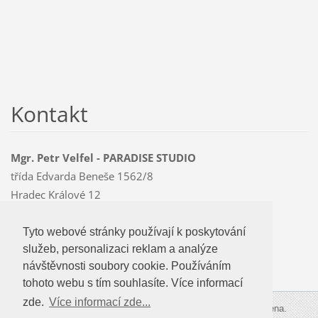
Kontakt
Mgr. Petr Velfel - PARADISE STUDIO
třída Edvarda Beneše 1562/8
Hradec Králové 12
500 12
Mobil: 603 478 763
Tyto webové stránky používají k poskytování
Tyto webové stránky používají k poskytování
paradise
@czMEDIA
.eu
služeb, personalizaci reklam a analýze
služeb, personalizaci reklam a analýze
návštevnosti soubory cookie. Používáním
návštěvnosti soubory cookie. Používáním
tohoto webu s tím souhlasíte.
tohoto webu s tím souhlasíte. Více informací
zde.
Více informací zde...
Více informací zde...
© 2009-2026 PARADISE STUDIO. Všechna práva vyhrazena.