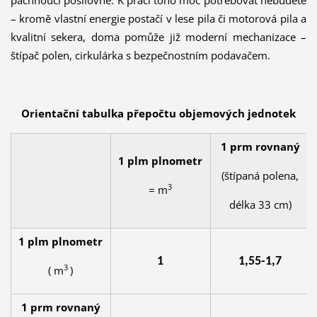
– kromě vlastní energie postačí v lese pila či motorová pila a
kvalitní sekera, doma pomůže již moderní mechanizace –
štípač polen, cirkulárka s bezpečnostním podavačem.
Orientační tabulka přepočtu objemových jednotek
1 prm rovnaný
1 plm plnometr
(štípaná polena,
3
= m
délka 33 cm)
1 plm plnometr
1
1,55-1,7
3
( m
)
1 prm rovnaný