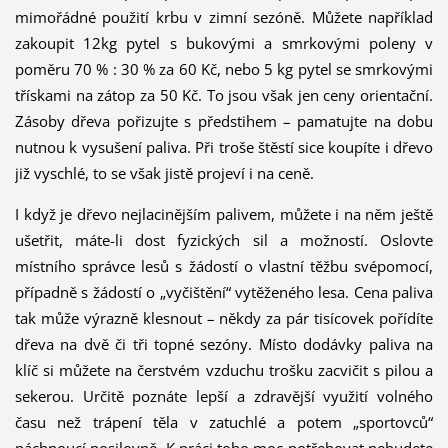
mimořádné použití krbu v zimní sezóně. Můžete například
zakoupit 12kg pytel s bukovými a smrkovými poleny v
poměru 70 % : 30 % za 60 Kč, nebo 5 kg pytel se smrkovými
třískami na zátop za 50 Kč. To jsou však jen ceny orientační.
Zásoby dřeva pořizujte s předstihem – pamatujte na dobu
nutnou k vysušení paliva. Při troše štěstí sice koupíte i dřevo
již vyschlé, to se však jistě projeví i na ceně.
I když je dřevo nejlacinějším palivem, můžete i na něm ještě
ušetřit, máte-li dost fyzických sil a možností. Oslovte
místního správce lesů s žádostí o vlastní těžbu svépomocí,
případně s žádostí o „vyčištění“ vytěženého lesa. Cena paliva
tak může výrazně klesnout – někdy za pár tisícovek pořídíte
dřeva na dvě či tři topné sezóny. Místo dodávky paliva na
klíč si můžete na čerstvém vzduchu trošku zacvičit s pilou a
sekerou. Určitě poznáte lepší a zdravější využití volného
času než trápení těla v zatuchlé a potem „sportovců“
páchnoucí posilovně. K práci toho moc potřebovat nebudete