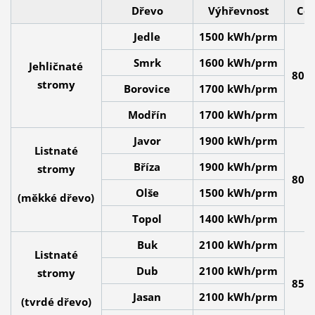
Dřevo
Výhřevnost
Cen
Jedle
1500 kWh/prm
Smrk
1600 kWh/prm
Jehličnaté
800 
stromy
Borovice
1700 kWh/prm
Modřín
1700 kWh/prm
Javor
1900 kWh/prm
Listnaté
Bříza
1900 kWh/prm
stromy
800 
Olše
1500 kWh/prm
(měkké dřevo)
Topol
1400 kWh/prm
Buk
2100 kWh/prm
Listnaté
Dub
2100 kWh/prm
stromy
850 
Jasan
2100 kWh/prm
(tvrdé dřevo)