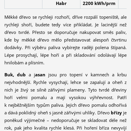
Habr
2200 kWh/prm
Měkké dřevo se rychleji rozhoří, dříve rozpálí topeniště, ale
rychleji shoří, budete tedy více přikládat. Je lacinější než
dřevo tvrdé. Přesto se doporučuje nakupovat směs paliv,
kde by měkké dřevo mělo představovat alespoň čtvrtinu
dodávky. Při výběru paliva vybírejte raději polena štípaná.
Lépe prosychají, lépe hoří a při skladování odolávají lépe
hnilobám a plísním.
Buk, dub
a j
asan
jsou pro topení v kamnech a krbu
nejvhodnější. Rychle vysychají, lehce se zapalují a oheň z
nich je živý se silně zářivými plameny. Tyto tvrdé dřeviny
hoří velmi pomalu a mají vysokou výhřevnost. Patří
k nejběžnějším typům paliva. Jejich dřevo pomalu odhořívá
a dává poklidný oheň s jasně zářivými uhlíky. Dřevo
břízy
je
poněkud výjimečné – nedoporučuje se skladovat déle než
rok, pak jeho kvalita rychle klesá. Při hoření bříza nevyvíjí