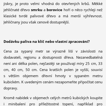
jiskry, je proto velmi vhodná do otevřených krbů. Měkké
jehličnaté dřevo
smrku
a
borovice
hoří o něco rychleji než
klasické tvrdé palivové dřevo a má menší výhřevnost.
Jehličnany jsou však cenově dostupnější.
Dodávku paliva na klíč nebo vlastní zpracování?
Cena za sypaný metr se výrazně liší v závislosti na
dodavateli, regionu a dostupnosti dřeva. Nezanedbatelná
není ani délka polen, nejčastěji se používají míry 25 cm, 33
cm, 40 cm, 50 cm. Cena kratších polen je vyšší, souvisí
s větším objemem dřevní hmoty v sypaném metru
kubickém. K uvedeným cenám nezapomeňte připočítat cenu
dopravy.
Kromě nabídek v objemech celých metrů kubických koupíte
i minibalení pro příležitostné topení, například pro