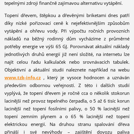
tepelnými zdroji finančně zajímavou alternativu vytápění.
Topení dřevem, štěpkou a dřevěnými briketami dnes patří
díky nízké pořizovací ceně k nejefektivnějším způsobům
vytápění a ohřevu vody. Při výpočtu ročních provozních
nákladů na běžný rodinný dům vycházíme z průměrné
potřeby energie ve výši 65 GJ. Porovnávat aktuální náklady
jednotlivých druhů energií již není složité, na internetu lze
najít celou řadu kalkulaček nebo srovnávacích tabulek.
Objektivní a aktuální studii naleznete například na webu
www.tzb-info.cz
, který je vysoce hodnocen a uznáván
především odbornou veřejností. Z této i dalších studií
vyplývá, že topení dřevem je ročně cca o několik stokorun
lacinější než provoz tepelného čerpadla, o 5 až 6 tisíc korun
lacinější než topení fosilními palivy, o 50 % lacinější než
topení zemním plynem a o 65 % lacinější než topení
elektrickou energií. Na druhou stranu spalování dřeva
přináší i své nevýhody – zajištění dovozu paliva