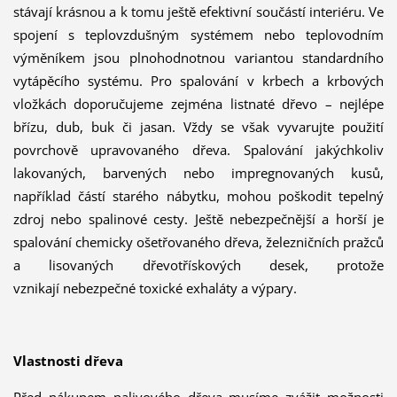
stávají krásnou a k tomu ještě efektivní součástí interiéru. Ve
spojení s teplovzdušným systémem nebo teplovodním
výměníkem jsou plnohodnotnou variantou standardního
vytápěcího systému. Pro spalování v krbech a krbových
vložkách doporučujeme zejména listnaté dřevo – nejlépe
břízu, dub, buk či jasan. Vždy se však vyvarujte použití
povrchově upravovaného dřeva. Spalování jakýchkoliv
lakovaných, barvených nebo impregnovaných kusů,
například částí starého nábytku, mohou poškodit tepelný
zdroj nebo spalinové cesty. Ještě nebezpečnější a horší je
spalování chemicky ošetřovaného dřeva, železničních pražců
a lisovaných dřevotřískových desek, protože
vznikají nebezpečné toxické exhaláty a výpary.
Vlastnosti dřeva