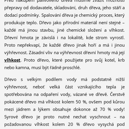
Před nákupem palivového dřeva musíme zvážit možnosti
přepravy od dodavatele, skladování, druh dřeva, jeho stáří a
dodací podmínky. Spalování dřeva je chemický proces, který
produkuje teplo. Dřevo jako přírodní materiál není stejné –
každé má jinou stavbu, jiné chemické složení a vlhkost.
Dřevní hmota je závislá i na lokalitě, kde strom vyrostl.
Proto nepřekvapí, že každé dřevo jinak hoří a má i jinou
výhřevnost. Zásadní vliv na výhřevnost dřevní hmoty má její
vlhkost
. Proto dřevo, které použijete pro svůj kotel, krb
nebo kamna, musí být řádně proschlé.
Dřevo s velkým podílem vody má podstatně nižší
výhřevnost, neboť velká část vznikajícího tepla je
spotřebována na odpaření vody, vázané ve dřevě. Čerstvě
pokácené dřevo má vlhkost kolem 50 %, ovšem pod kůrou
mezi jádrem a lýkem obsahuje dokonce až 70 % vody!
Syrové dřevo je proto nutné nechat vyschnout – na
požadovanou vlhkost kolem 20 % dřevo vysychá pod