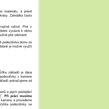
ho materiálu, a právě
krásy. Zahrádka často
načně rušivě. Plot z
o dobré vysázet k němu
ožné plot odstranit.
‑li podezdívka domu ze
odobně je možné využít
ířka základů je dána
u podezdívky z kamene
kladů pokračujeme od
enů a jejich pokládání
j".
Při práci musíme
zi kameny a provedeme
 Výška podezdívky se