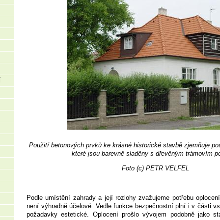
Í
Použití betonových prvků ke krásné historické stavbě zjemňuje po
které jsou barevně sladěny s dřevěným trámovím p
Foto (c) PETR VELFEL
Podle umístění zahrady a její rozlohy zvažujeme potřebu oplocen
není výhradně účelové. Vedle funkce bezpečnostní plní i v části vs
požadavky estetické. Oplocení prošlo vývojem podobně jako sta