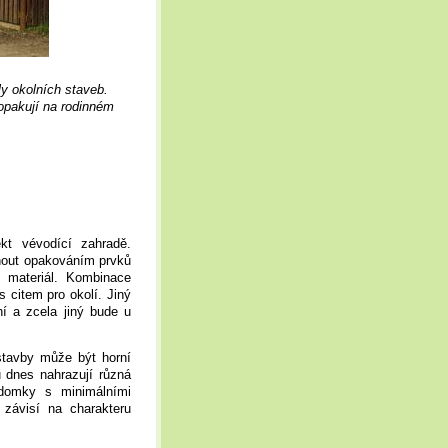
y okolních staveb.
opakují na rodinném
kt vévodící zahradě.
nout opakováním prvků
t materiál. Kombinace
 citem pro okolí. Jiný
í a zcela jiný bude u
stavby může být horní
 dnes nahrazují různá
 domky s minimálními
 závisí na charakteru