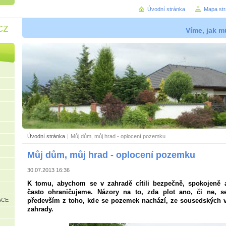
Úvodní stránka
Mapa st
cz
Víme, jak mů
Úvodní stránka
|
Můj dům, můj hrad - oplocení pozemku
Můj dům, můj hrad - oplocení pozemku
30.07.2013 16:36
K tomu, abychom se v zahradě cítili bezpečně, spokojeně 
často ohraničujeme. Názory na to, zda plot ano, či ne, s
ACE
především z toho, kde se pozemek nachází, ze sousedských v
zahrady.