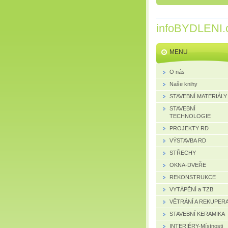
infoBYDLENI.
MENU
O nás
Naše knihy
STAVEBNÍ MATERIÁLY
STAVEBNÍ
TECHNOLOGIE
PROJEKTY RD
VÝSTAVBA RD
STŘECHY
OKNA-DVEŘE
REKONSTRUKCE
VYTÁPĚNÍ a TZB
VĚTRÁNÍ A REKUPER
STAVEBNÍ KERAMIKA
INTERIÉRY-Místnosti