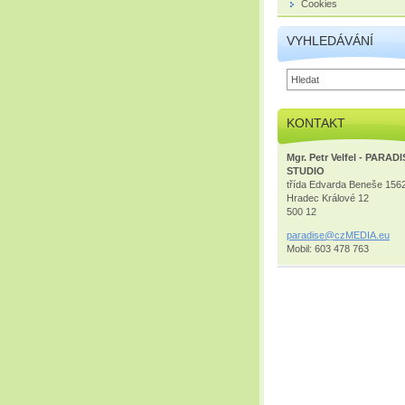
Cookies
VYHLEDÁVÁNÍ
KONTAKT
Mgr. Petr Velfel - PARAD
STUDIO
třída Edvarda Beneše 156
Hradec Králové 12
500 12
paradise
@czMEDIA
.eu
Mobil: 603 478 763