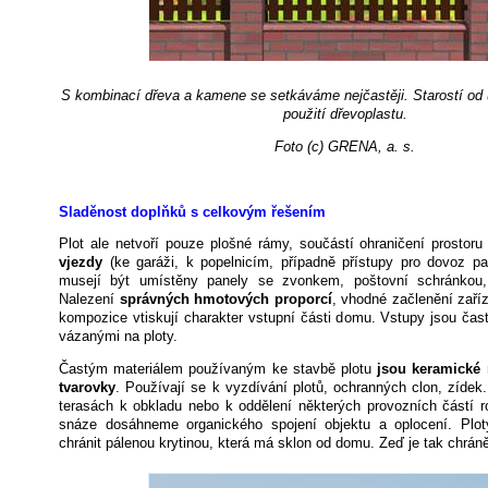
S kombinací dřeva a kamene se setkáváme nejčastěji. Starostí od 
použití dřevoplastu.
Foto (c) GRENA, a. s.
Sladěnost doplňků s celkovým řešením
Plot ale netvoří pouze plošné rámy, součástí ohraničení prostor
vjezdy
(ke garáži, k popelnicím, případně přístupy pro dovoz pa
musejí být umístěny panely se zvonkem, poštovní schránkou
Nalezení
správných hmotových proporcí
, vhodné začlenění zaří
kompozice vtiskují charakter vstupní části domu. Vstupy jsou čas
vázanými na ploty.
Častým materiálem používaným ke stavbě plotu
jsou keramické 
tvarovky
. Používají se k vyzdívání plotů, ochranných clon, zídek
terasách k obkladu nebo k oddělení některých provozních částí r
snáze dosáhneme organického spojení objektu a oplocení. Plo
chránit pálenou krytinou, která má sklon od domu. Zeď je tak chrán