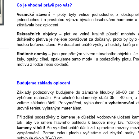
Co je vhodné právě pro vás?
Vesnické stavení –
ploty byly velice jednoduché, z dostupné
jednoduchostí a prostotou výrazu bývalo dosahováno harmonie a 
zůstávala bez oplocení.
Rekreačních objekty –
plot ve volné krajině působí mnohdy z
drátěného pletiva je nejlépe považovat za dočasný, proto by byl
hustou keřovou clonu. Po dosažení určité výšky a hustoty keřů je m
Rodinné domky –
jsou pod přímým vlivem stavebního objektu. Je
žuly, opuky, cihel, opakujeme tento motiv i u podezdívky plotu. P
motivu z lodžií nebo obkladů.
Budujeme základy oplocení
Základy podezdívky budujeme do zámrzné hloubky 60–80 cm. Š
výběrem materiálu. Pro cihelné fundamenty stačí 35 – 40 cm, 
volíme základnu širší. Po vyměření, vyhloubení a
vybetonování
zá
úrovně terénu vybraným materiálem.
Při zdění podezdívky z kamene je důležité vodorovné uložení kam
tak, aby ve směru hlavního pohledu k budově měly tzv. "obliče
kameny vlhčit!
Po vyzdění určité části zdi upravíme mezery me
vyspárování. Potom celou plochu vyčistíme od zbytků malty.
pohybuje okolo 30–60 cm.