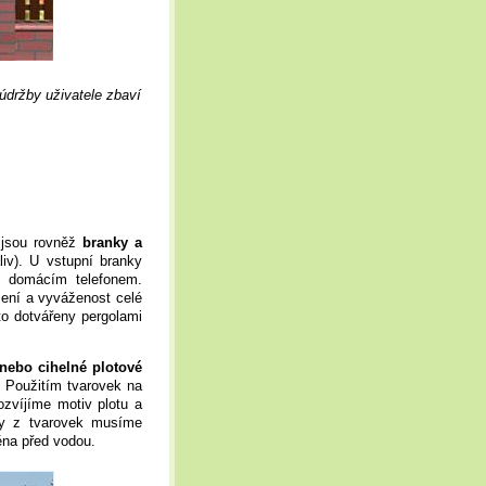
údržby uživatele zbaví
u jsou rovněž
branky a
liv). U vstupní branky
, domácím telefonem.
zení a vyváženost celé
to dotvářeny pergolami
nebo cihelné plotové
. Použitím tvarovek na
ozvíjíme motiv plotu a
ty z tvarovek musíme
ěna před vodou.