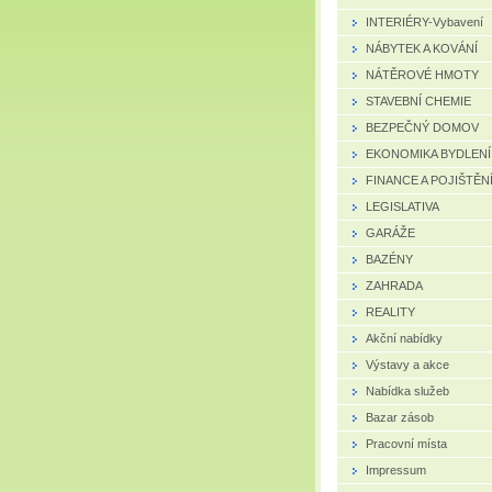
INTERIÉRY-Vybavení
NÁBYTEK A KOVÁNÍ
NÁTĚROVÉ HMOTY
STAVEBNÍ CHEMIE
BEZPEČNÝ DOMOV
EKONOMIKA BYDLENÍ
FINANCE A POJIŠTĚN
LEGISLATIVA
GARÁŽE
BAZÉNY
ZAHRADA
REALITY
Akční nabídky
Výstavy a akce
Nabídka služeb
Bazar zásob
Pracovní místa
Impressum