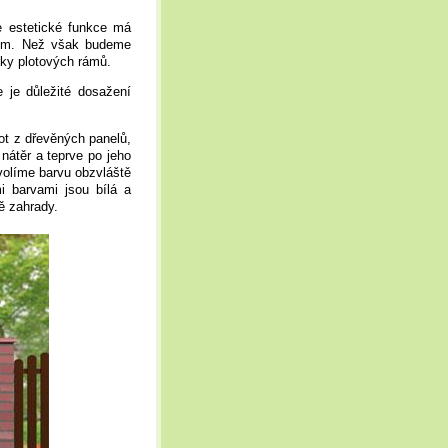
e estetické funkce má
2 cm. Než však budeme
ky plotových rámů.
e je důležité dosažení
t z dřevěných panelů,
nátěr a teprve po jeho
volíme barvu obzvláště
i barvami jsou bílá a
ě zahrady.