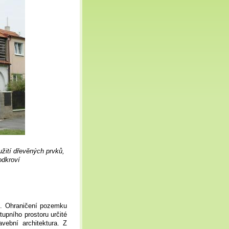
užití dřevěných prvků,
odkroví
í. Ohraničení pozemku
tupního prostoru určité
vební architektura. Z