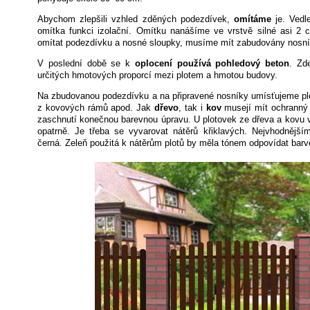
Abychom zlepšili vzhled zděných podezdívek,
omítáme
je. Vedl
omítka funkci izolační. Omítku nanášíme ve vrstvě silné asi 
omítat podezdívku a nosné sloupky, musíme mít zabudovány nosní
V poslední době se k
oplocení používá pohledový beton
. Zd
určitých hmotových proporcí mezi plotem a hmotou budovy.
Na zbudovanou podezdívku a na připravené nosníky umísťujeme plo
z kovových rámů apod. Jak
dřevo
, tak i
kov
musejí mít ochranný 
zaschnutí konečnou barevnou úpravu. U plotovek ze dřeva a kovu 
opatrně. Je třeba se vyvarovat nátěrů křiklavých. Nejvhodnějším
černá. Zeleň použitá k nátěrům plotů by měla tónem odpovídat barv