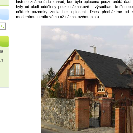
historie známe řadu zahrad, kde byla oplocena pouze určitá část,
byly od okolí odděleny pouze náznakově – výsadbami keřů nebo
některé pozemky zcela bez oplocení. Dnes přecházíme od m
modernímu zkratkovému až náznakovému plotu.
ISE
2/8