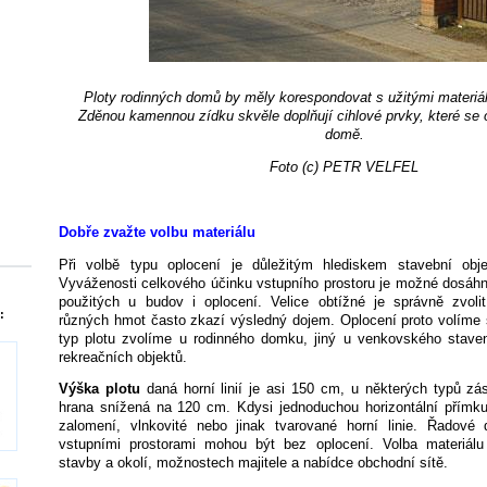
Ploty rodinných domů by měly korespondovat s užitými materiál
Zděnou kamennou zídku skvěle doplňují cihlové prvky, které se 
domě.
Foto (c) PETR VELFEL
Dobře zvažte volbu materiálu
Při volbě typu oplocení je důležitým hlediskem stavební obje
Vyváženosti celkového účinku vstupního prostoru je možné dosáh
použitých u budov i oplocení. Velice obtížné je správně zvoli
:
různých hmot často zkazí výsledný dojem. Oplocení proto volíme s
typ plotu zvolíme u rodinného domku, jiný u venkovského staven
rekreačních objektů.
Výška plotu
daná horní linií je asi 150 cm, u některých typů zá
hrana snížená na 120 cm. Kdysi jednoduchou horizontální přímku
zalomení, vlnkovité nebo jinak tvarované horní linie. Řadové
vstupními prostorami mohou být bez oplocení. Volba materiálu
stavby a okolí, možnostech majitele a nabídce obchodní sítě.