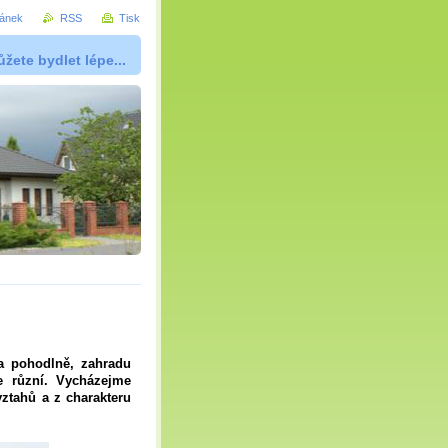
ránek
RSS
Tisk
žete bydlet lépe...
a pohodlně, zahradu
e různí. Vycházejme
ztahů a z charakteru