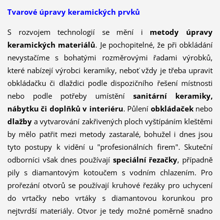
Tvarové úpravy keramických prvků
S rozvojem technologií se mění i
metody úpravy
keramických materiálů
. Je pochopitelné, že při obkládání
nevystačíme s bohatými rozměrovými řadami výrobků,
které nabízejí výrobci keramiky, neboť vždy je třeba upravit
obkládačku či dlaždici podle dispozičního řešení místnosti
nebo podle potřeby umístění
sanitární keramiky,
nábytku či doplňků v interiéru
. Půlení
obkládaček
nebo
dlažby
a vytvarování zakřivených ploch vyštípáním kleštěmi
by mělo patřit mezi metody zastaralé, bohužel i dnes jsou
tyto postupy k vidění u "profesionálních firem". Skuteční
odborníci však dnes používají
speciální řezačky
, případně
pily s diamantovým kotoučem s vodním chlazením. Pro
prořezání otvorů se používají kruhové řezáky pro uchycení
do vrtačky nebo vrtáky s diamantovou korunkou pro
nejtvrdší materiály. Otvor je tedy možné poměrně snadno