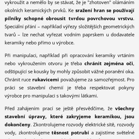
vykroužit a nemělo by se stávat, že je "zhotoven" olámáním
okolních keramických prvků. Ke
sražení hran se používají
pilníky schopné obrousit tvrdou povrchovou vrstvu
.
Speciální přání – například výřezy složitějších geometrických
tvarů – lze nechat vyřezat vodním paprskem u dodavatele
keramiky nebo přímo u výrobce.
Při manipulaci, například při opracování keramiky vrtáním
nebo vykroužením otvoru je třeba
chránit zejména oči
,
odštipující se kousky by mohly způsobit vážné poranění oka.
Chránit ruce
rukavicemi
považujeme za samozřejmost. Pro
práci se stavební chemií je třeba respektovat pokyny
výrobce pro manipulaci s takovými látkami.
Před zahájením prací se ještě přesvědčíme, že
všechny
stavební úpravy, které zakryjeme keramikou, jsou
dokončeny
. Zkontrolujeme rozvody elektrické sítě, rozvody
vody, zkontrolujeme
těsnost potrubí
a zajistíme světelné