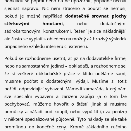
podkladu se poprat nebo na ně upozornit, případně nechat
sjednat nápravu. Nic není ztraceno a bourat se nemusí,
pokud je možné například
dodatečně srovnat plochy
stěrkovými hmotami
, nebo dodatečnými
sádrokartonovými konstrukcemi. Řešení je sice nákladnější,
ale často se vyplatí s ohledem na možný až hrozivý výsledek
případného vzhledu interiéru či exteriéru.
Pokud se rozhodneme ušetřit, ať již na dodavatelské firmě,
nebo na samostatném jedinci – obkladači, a rozhodneme se,
že si veškeré obkladačské práce v klidu uděláme sami,
musíme počítat s dodatečnými výdaji. Musíme si totiž
pořídit odpovídající vybavení. Máme-li kamaráda, který nám
své speciální vybavení a zařízení zapůjčí (a o tom lze
pochybovat), můžeme hovořit o štěstí. Jinak si musíme
pomůcky a nářadí buď koupit, nebo vypůjčit (a za peníze)
v některé specializované půjčovně. Tyto náklady se ale také
promítnou do konečné ceny. Kromě základního ručního