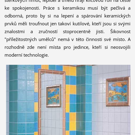
stěrkových hmot, lepidel a tmelů hrají klíčovou roli na cestě
ke spokojenosti. Práce s keramikou musí být pečlivá a
odborná, proto by si na lepení a spárování keramických
prvků měli troufnout jen takoví kutilové, kteří jsou si svými
znalostmi a zručností stoprocentně jisti. Šikovnost
"příležitostných umělců" nemá v této činnosti své místo. A
rozhodně zde není místa pro jedince, kteří si neosvojili
moderní technologie.