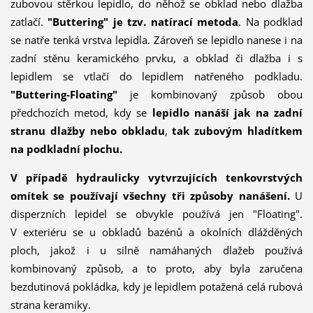
zubovou stěrkou lepidlo, do něhož se obklad nebo dlažba
zatlačí.
"Buttering" je tzv. natírací metoda
. Na podklad
se natře tenká vrstva lepidla. Zároveň se lepidlo nanese i na
zadní stěnu keramického prvku, a obklad či dlažba i s
lepidlem se vtlačí do lepidlem natřeného podkladu.
"Buttering-Floating"
je kombinovaný způsob obou
předchozích metod, kdy se
lepidlo nanáší jak na zadní
stranu dlažby nebo obkladu
,
tak zubovým hladítkem
na podkladní plochu.
V případě hydraulicky vytvrzujících tenkovrstvých
omítek se používají všechny tři způsoby nanášení.
U
disperzních lepidel se obvykle používá jen "Floating".
V exteriéru se u obkladů bazénů a okolních dlážděných
ploch, jakož i u silně namáhaných dlažeb používá
kombinovaný způsob, a to proto, aby byla zaručena
bezdutinová pokládka, kdy je lepidlem potažená celá rubová
strana keramiky.