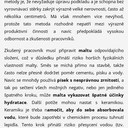
metody je, že nevyžaduje úpravu podkladu a je schopna bez
vyrovnávací stěrky zakrýt výrazně velké nerovnosti, často až
několika centimetrů. Má však mnohem více nevýhod,
protože tato metoda rozhodně nepatří mezi výrazně
produktivní činnosti a navíc předpokládá vysokou
odbornost a zkušenosti pracovníků.
Zkušený pracovník musí připravit
maltu
odpovídajícího
složení, což v důsledku přináší riziko horších fyzikálních
vlastností malty. Směs se míchá přímo na stavbě, takže
často nelze přesně dodržet poměr cementu, písku a vody.
Navíc se mnohdy používá
písek s nesprávnou zrnitostí
, a
tak po sečtení všech možných negativ, nebo jen jediného
špatného kroku, může
malta vykazovat špatné účinky
hydratace
. Další potíže mohou nastat s keramikou.
Keramiku je třeba n
amočit, aby do sebe absorbovala
vodu
, které bude zapotřebí v chemickém procesu tuhnutí
lepidla. Tento krok přináší riziko přesycení vodou (tzv.