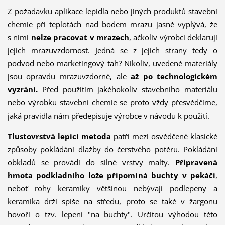
Z požadavku aplikace lepidla nebo jiných produktů stavební
chemie při teplotách nad bodem mrazu jasně vyplývá, že
s nimi
nelze pracovat v mrazech
, ačkoliv výrobci deklarují
jejich mrazuvzdornost. Jedná se z jejich strany tedy o
podvod nebo marketingový tah? Nikoliv, uvedené materiály
jsou opravdu mrazuvzdorné, ale
až po technologickém
vyzrání.
Před použitím jakéhokoliv stavebního materiálu
nebo výrobku stavební chemie se proto vždy přesvědčíme,
jaká pravidla nám předepisuje výrobce v návodu k použití.
Tlustovrstvá lepicí metoda
patří mezi osvědčené klasické
způsoby pokládání dlažby do čerstvého potěru. Pokládání
obkladů se provádí do silné vrstvy malty.
Připravená
hmota podkladního lože připomíná buchty v pekáči
,
neboť rohy keramiky většinou nebývají podlepeny a
keramika drží spíše na středu, proto se také v žargonu
hovoří o tzv. lepení "na buchty". Určitou výhodou této