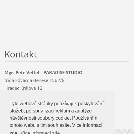
Kontakt
Mgr. Petr Velfel - PARADISE STUDIO
třída Edvarda Beneše 1562/8
Hradec Králové 12
500 12
Mobil: 603 478 763
Tyto webové stránky používají k poskytování
Tyto webové stránky používají k poskytování
paradise
@czMEDIA
.eu
služeb, personalizaci reklam a analýze
služeb, personalizaci reklam a analýze
návštevnosti soubory cookie. Používáním
návštěvnosti soubory cookie. Používáním
tohoto webu s tím souhlasíte.
tohoto webu s tím souhlasíte. Více informací
zde.
Více informací zde...
Více informací zde...