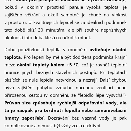
pokud v okolním prostředí panuje vysoká teplota, je
zajištěno větrání a okolí samotné je chudé na vlhkost
v prostoru. U kvalitnějších lepidel se za ideálních podmínek
tato době blíží 30 minutám, ale při souhře nepříznivých
okolností tato doba klesá na několik minut.
Dobu použitelnosti lepidla v mnohém
ovlivňuje okolní
teplota
. Pro lepení by měla být dodržena podmínka krajní
meze
okolní teploty kolem +5 °C
, což je rovněž teplotní
hranice jiných běžných stavebních postupů. Při teplotách
blížících se nule lepidla netvrdnou a nezrají. Další chybou
bývá zajištění pohybu vzduchu nucenou ventilací nebo
přirozenou cestou (v domnění, že "lepidlo lépe vysychá").
Průvan sice způsobuje rychlejší odpařování vody, ale
ta je naopak pro tvrdnutí lepidla nebo samonivelační
hmoty zapotřebí
. Dozrávání bez vázané vody je pak
komplikované a nemusí být vždy zcela efektivní.