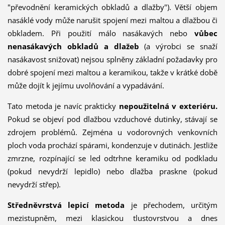
"převodnění keramických obkladů a dlažby"). Větší objem
nasáklé vody může narušit spojení mezi maltou a dlažbou či
obkladem. Při použití málo nasákavých nebo
vůbec
nenasákavých obkladů a dlažeb
(a výrobci se snaží
nasákavost snižovat) nejsou splněny základní požadavky pro
dobré spojení mezi maltou a keramikou, takže v krátké době
může dojít k jejímu uvolňování a vypadávání.
Tato metoda je navíc prakticky
nepoužitelná v exteriéru.
Pokud se objeví pod dlažbou vzduchové dutinky, stávají se
zdrojem problémů. Zejména u vodorovných venkovních
ploch voda prochází spárami, kondenzuje v dutinách. Jestliže
zmrzne, rozpínající se led odtrhne keramiku od podkladu
(pokud nevydrží lepidlo) nebo dlažba praskne (pokud
nevydrží střep).
Středněvrstvá lepicí metoda
je přechodem, určitým
mezistupněm, mezi klasickou tlustovrstvou a dnes