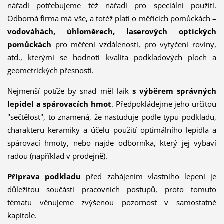
nářadí potřebujeme též nářadí pro speciální použití.
Odborná firma má vše, a totéž platí o měřicích pomůckách –
vodováhách, úhloměrech, laserových optických
pomůckách
pro měření vzdálenosti, pro vytyčení roviny,
atd., kterými se hodnotí kvalita podkladových ploch a
geometrických přesností.
Nejmenší potíže by snad měl laik
s výběrem správných
lepidel a spárovacích hmot
. Předpokládejme jeho určitou
"sečtělost", to znamená, že nastuduje podle typu podkladu,
charakteru keramiky a účelu použití optimálního lepidla a
spárovací hmoty, nebo najde odborníka, který jej vybaví
radou (například v prodejně).
Příprava podkladu
před zahájením vlastního lepení je
důležitou součástí pracovních postupů, proto tomuto
tématu věnujeme zvýšenou pozornost v samostatné
kapitole.