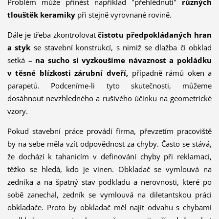
Problém může přinést například "přehlédnutí"
různých
tlouštěk keramiky
při stejně vyrovnané rovině.
Dále je třeba zkontrolovat
čistotu předpokládaných hran
a styk
se stavební konstrukcí, s nimiž se dlažba či obklad
setká –
na sucho si vyzkoušíme návaznost a pokládku
v těsné blízkosti zárubní dveří,
případně rámů oken a
parapetů. Podceníme-li tyto skutečnosti, můžeme
dosáhnout nevzhledného a rušivého účinku na geometrické
vzory.
Pokud stavební práce provádí firma, převzetím pracoviště
by na sebe měla vzít odpovědnost za chyby. Často se stává,
že dochází k tahanicím v definování chyby při reklamaci,
těžko se hledá, kdo je vinen. Obkladač se vymlouvá na
zedníka a na špatný stav podkladu a nerovnosti, které po
sobě zanechal, zedník se vymlouvá na diletantskou práci
obkladače. Proto by obkladač měl najít odvahu s chybami