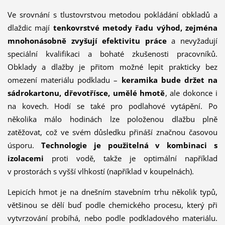
Ve srovnání s tlustovrstvou metodou pokládání obkladů a
dlaždic mají
tenkovrstvé metody řadu výhod, zejména
mnohonásobně zvyšují efektivitu práce
a nevyžadují
speciální kvalifikaci a bohaté zkušenosti pracovníků.
Obklady a dlažby je přitom možné lepit prakticky bez
omezení materiálu podkladu –
keramika bude držet na
sádrokartonu, dřevotřísce, umělé hmotě
, ale dokonce i
na kovech. Hodí se také pro podlahové vytápění. Po
několika málo hodinách lze položenou dlažbu plně
zatěžovat, což ve svém důsledku přináší značnou časovou
úsporu.
Technologie je použitelná v kombinaci s
izolacemi
proti vodě, takže je optimální například
v prostorách s vyšší vlhkostí (například v koupelnách).
Lepicích hmot je na dnešním stavebním trhu několik typů,
většinou se dělí buď podle chemického procesu, který při
vytvrzování probíhá, nebo podle podkladového materiálu.