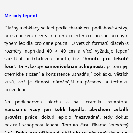
Metody lepení
Dlažby a obklady se lepí podle charakteru podlahové vrstvy,
umístění keramiky v interiéru či exteriéru přesně určeným
typem lepidla pro dané použití. U větších formátů dlažeb (s
rozměry například 40 × 40 cm a více) vyžaduje lepení
speciální podkladovou hmotu, tzv. "
hmotu pro tekuté
lože
". Ta vykazuje
samonivelační schopnosti
, přitom její
chemické složení a konzistence usnadňují pokládku větších
kusů, což je činnost náročnější na přesnost a techniku
provedení.
Na podkladovou plochu a na keramiku samotnou
nanášíme vždy jen tolik lepidla, abychom zvládli
provést práce
, dokud lepidlo "nezavadne", tedy dokud
neztratí schopnost lepení. Tomuto času říkáme "otevřený
čas".
Doba pro přilepení obkladu se výrazně zkracuje
,