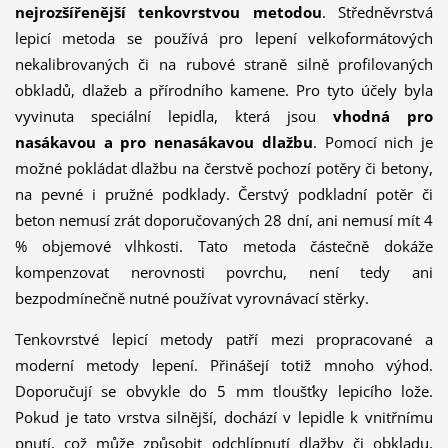
nejrozšířenější tenkovrstvou metodou
. Středněvrstvá
lepicí metoda se používá pro lepení velkoformátových
nekalibrovaných či na rubové straně silně profilovaných
obkladů, dlažeb a přírodního kamene. Pro tyto účely byla
vyvinuta speciální lepidla, která jsou
vhodná pro
nasákavou a pro nenasákavou dlažbu
. Pomocí nich je
možné pokládat dlažbu na čerstvě pochozí potěry či betony,
na pevné i pružné podklady. Čerstvý podkladní potěr či
beton nemusí zrát doporučovaných 28 dní, ani nemusí mít 4
% objemové vlhkosti. Tato metoda částečně dokáže
kompenzovat nerovnosti povrchu, není tedy ani
bezpodmínečně nutné používat vyrovnávací stěrky.
Tenkovrstvé lepicí metody patří mezi propracované a
moderní metody lepení. Přinášejí totiž mnoho výhod.
Doporučují se obvykle do 5 mm tloušťky lepicího lože.
Pokud je tato vrstva silnější, dochází v lepidle k vnitřnímu
pnutí, což může způsobit odchlípnutí dlažby či obkladu,