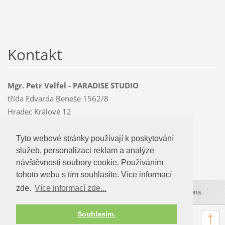
Kontakt
Mgr. Petr Velfel - PARADISE STUDIO
třída Edvarda Beneše 1562/8
Hradec Králové 12
500 12
Mobil: 603 478 763
Tyto webové stránky používají k poskytování
Tyto webové stránky používají k poskytování
paradise
@czMEDIA
.eu
služeb, personalizaci reklam a analýze
služeb, personalizaci reklam a analýze
návštevnosti soubory cookie. Používáním
návštěvnosti soubory cookie. Používáním
tohoto webu s tím souhlasíte.
tohoto webu s tím souhlasíte. Více informací
zde.
Více informací zde...
Více informací zde...
© 2009-2026 PARADISE STUDIO. Všechna práva vyhrazena.
Souhlasím.
Souhlasím.
Zobrazit:
Mobilní verzi
|
Standardní verzi