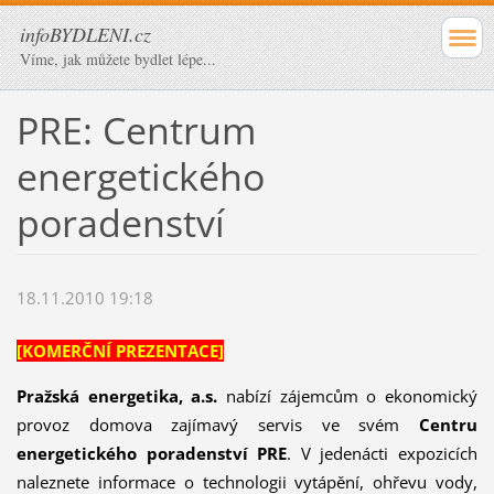
infoBYDLENI.cz
Víme, jak můžete bydlet lépe...
PRE: Centrum
energetického
poradenství
18.11.2010 19:18
[KOMERČNÍ PREZENTACE]
Pražská energetika, a.s.
nabízí zájemcům o ekonomický
provoz domova zajímavý servis ve svém
Centru
energetického poradenství PRE
. V jedenácti expozicích
naleznete informace o technologii vytápění, ohřevu vody,