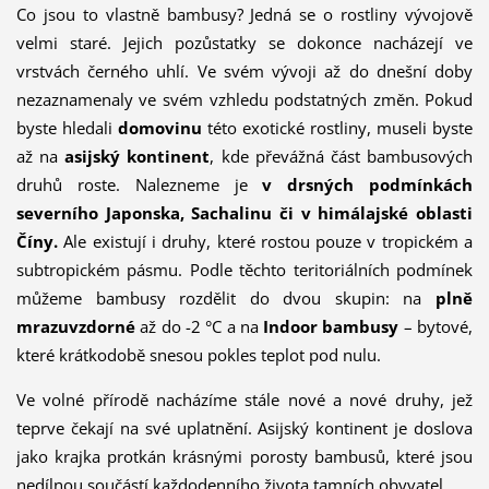
Co jsou to vlastně bambusy? Jedná se o rostliny vývojově
velmi staré. Jejich pozůstatky se dokonce nacházejí ve
vrstvách černého uhlí. Ve svém vývoji až do dnešní doby
nezaznamenaly ve svém vzhledu podstatných změn. Pokud
byste hledali
domovinu
této exotické rostliny, museli byste
až na
asijský kontinent
, kde převážná část bambusových
druhů roste. Nalezneme je
v drsných podmínkách
severního Japonska, Sachalinu či v himálajské oblasti
Číny.
Ale existují i druhy, které rostou pouze v tropickém a
subtropickém pásmu. Podle těchto teritoriálních podmínek
můžeme bambusy rozdělit do dvou skupin: na
plně
mrazuvzdorné
až do -2 °C a na
Indoor bambusy
– bytové,
které krátkodobě snesou pokles teplot pod nulu.
Ve volné přírodě nacházíme stále nové a nové druhy, jež
teprve čekají na své uplatnění. Asijský kontinent je doslova
jako krajka protkán krásnými porosty bambusů, které jsou
nedílnou součástí každodenního života tamních obyvatel.