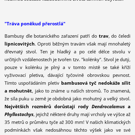
"Tráva poněkud přerostlá"
Bambusy dle botanického zařazení patří do
trav
, do čeledi
lipnicovitých
. Oproti běžným travám však mají mnohaletý
dřevnatý stvol. Ten je hladký a po celé délce stvolu v
určitých vzdálenostech je tvořen tzv. "kolénky". Stvol je dutý,
pouze v kolénku je plný a v tomto místě se také kříží
vyživovací pletiva, dávající tyčovině obrovskou pevnost.
Tímto uspořádáním pletiv
bambusová tyč nedokáže sílit
a mohutnět
, jako to známe u našich stromů. To znamená,
že síla puku u země je obdobná jako mohutný a velký stvol.
Největších rozměrů dorůstají rody
Dendrocalamus
a
Phyllostachys
, jejichž některé druhy mají vrcholy ve výšce až
35 metrů o průměru tyče až 300 mm! V našich klimatic­kých
podmínkách však nedosáhnou těchto výšek jako ve své