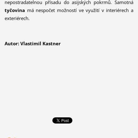
nepostrada­telnou přísadu do asijských pokrmů. Samotná
tyčovina
má nespočet možností ve využití v interiérech a
exteriérech.
Autor: Vlastimil Kastner