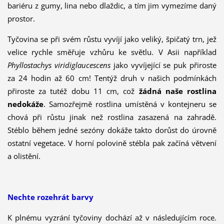
bariéru z gumy, lina nebo dlaždic, a tím jim vymezíme daný
prostor.
Tyčovina se při svém růstu vyvíjí jako veliký, špičatý trn, jež
velice rych­le směřuje vzhůru ke světlu. V Asii například
Phyllostachys viridiglaucescens
jako vyvíjející se puk přiroste
za 24 hodin až 60 cm!
Tentýž druh v našich podmínkách
přiroste za tutéž dobu 11 cm, což
žádná naše rostlina
nedokáže
. Samozřejmě rostlina umístěná v kon­tejneru se
chová při růstu jinak než rostlina zasazená na za­hradě.
Stéblo během jedné sezóny dokáže takto dorůst do úrovně
os­tatní vegetace. V horní polovině stébla pak začíná větvení
a olistění.
Nechte rozehrát barvy
K plnému vyzrání tyčoviny dochází až v následujícím roce.