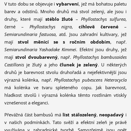
V tuto dobu se objevuje i
vybarvení
, jež má bohatou paletu
barev a odstínů. Mnoho druhů má stvol zelený, ale jsou i
druhy
,
které mají
stéblo žluté
–
Phyllostachys sulfurea
,
černé –
Phyllostachys nigra
,
cihlově červené
–
Semiarundinaria fastuosa
, atd. Jsou zahradní kultivary, jež
mají
stvol měnící se s ročním obdobím
, např.
Semiarundinaria Yashadake Kimmei
. Efektní jsou druhy, jež
mají
stvol dvoubarevný
, např.
Phyllostachys bambusoides
Castillonis
je žlutý a jeho
člunek je zelený
. U některých
druhů je barevnost stvolu druhořadá a nejefektivnější jsou
výrazná kolénka, např.
Phyllostachys pubescens Heterocycla
má kolénka ve tvaru spleteného copu. Jak barevnost,
hladkost stvolů i výrazná kolénka těmto rostlinám vtiskly
vznešenost a eleganci.
Převážná část bambusů má
list stálozelený
,
neopadavý
i
v našich podmínkách. Tato svěží a efektní zeleň je právě
využívána v zahradnické tvorbě. Samozřejmě jsou opět