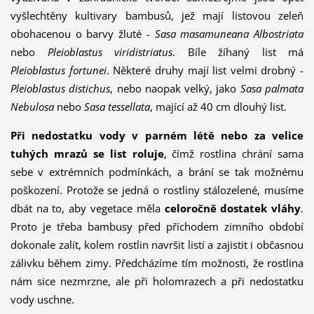
vyšlechtěny kultivary bambusů, jež mají listovou zeleň
obohacenou o barvy žluté -
Sasa masamuneana Albostriata
nebo
Pleioblastus viridistriatus
. Bíle žíhaný list má
Pleioblastus fortunei
. Některé druhy mají list velmi drobný -
Pleioblastus distichus
, nebo naopak velký, jako
Sasa pal­mata
Nebulosa
nebo
Sasa tessellata
, mající až 40 cm dlouhý list.
Při nedostatku vody v parném létě nebo za velice
tuhých mrazů se list roluje
, čímž rostlina chrání sama
sebe v extrémních podmínkách, a brání se tak možnému
poškození. Protože se jedná o rostliny stálozelené, musíme
dbát na to, aby vegetace měla
celoročně dostatek vláhy
.
Proto je třeba bambusy před příchodem zimního období
dokonale zalít, kolem rostlin navršit listí a zajistit i občasnou
zálivku během zimy. Předcházíme tím možnosti, že rostlina
nám sice nezmrzne, ale při holomrazech a při nedostatku
vody uschne.