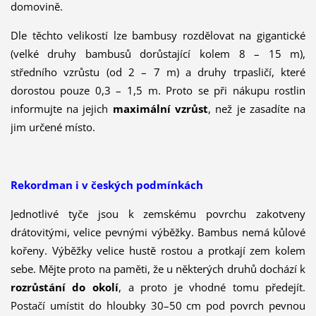
domovině.
Dle těchto velikostí lze bambusy rozdělovat na gigantické
(velké druhy bambusů dorůstající kolem 8 – 15 m),
středního vzrůstu (od 2 – 7 m) a druhy trpasličí, které
dorostou pouze 0,3 – 1,5 m. Proto se při nákupu rostlin
informujte na jejich
maximální vzrůst
, než je zasadíte na
jim určené místo.
Rekordman i v českých podmínkách
Jednotlivé tyče jsou k zemskému povrchu zakotveny
drátovitými, velice pevnými výběžky. Bambus nemá kůlové
kořeny. Výběžky velice hustě rostou a protkají zem kolem
sebe. Mějte proto na paměti, že u některých druhů dochází k
rozrůstání do okolí
, a proto je vhodné tomu předejít.
Postačí umístit do hloubky 30–50 cm pod povrch pevnou