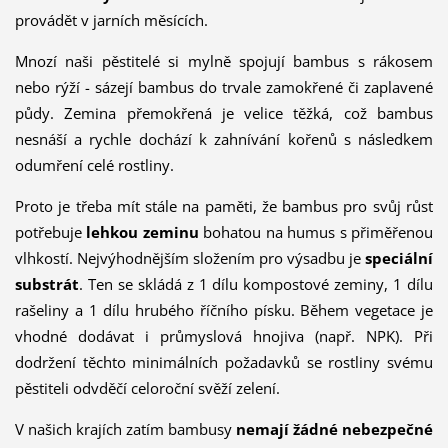
provádět v jarních měsících.
Mnozí naši pěstitelé si mylně spojují bambus s rákosem
nebo rýží - sázejí bambus do trvale zamokřené či zaplavené
půdy. Zemina přemokřená je velice těžká, což bambus
nesnáší a rychle dochází k zahnívání kořenů s ná­sledkem
odumření celé rostliny.
Proto je třeba mít stále na paměti, že bambus pro svůj růst
potřebuje
lehkou zeminu
bohatou na humus s přiměřenou
vlhkostí. Nejvýhodnějším složením pro výsadbu je
speciální
substrát
. Ten se skládá z 1 dílu kompostové zeminy, 1 dílu
rašeliny a 1 dílu hrubého říčního písku. Během vegetace je
vhodné dodávat i průmyslová hnojiva (např. NPK). Při
dodržení těchto minimálních požadavků se rostliny svému
pěstiteli odvděčí celoroční svěží zelení.
V na­šich krajích zatím bambusy
nemají žádné nebezpečné