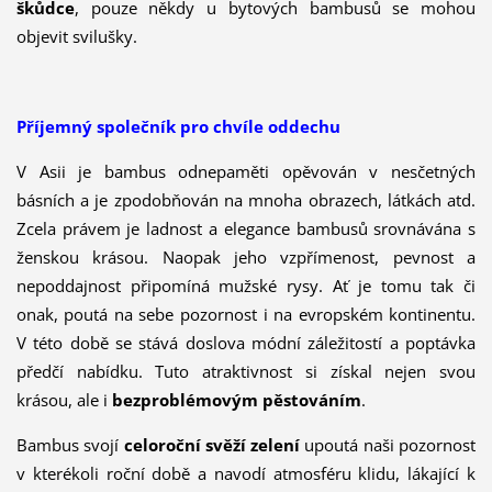
škůdce
, pouze někdy u bytových bambusů se mohou
objevit svilušky.
Příjemný společník pro chvíle oddechu
V Asii je bambus odnepaměti opěvován v nesčetných
básních a je zpodobňován na mnoha obrazech, látkách atd.
Zcela právem je ladnost a elegance bambusů srovnávána s
ženskou krásou. Naopak jeho vzpřímenost, pevnost a
nepoddajnost připomíná mužské rysy. Ať je tomu tak či
onak, poutá na sebe pozornost i na evropském kontinentu.
V této době se stává doslova módní záležitostí a poptávka
předčí nabídku. Tuto atrak­tivnost si získal nejen svou
krásou, ale i
bezproblémovým pěstováním
.
Bambus svojí
celoroční svěží zelení
upoutá naši pozornost
v kte­rékoli roční době a navodí atmosféru klidu, lákající k