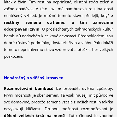
látek a živin. Tím rostlina nepřirůstá, olistění ztrácí zeleň a
začne opadávat. V této fázi má bambusová rostlina dosti
neutěšený vzhled. Je možné tomuto stavu předejít, když
z
rostliny se­mena otrháme, a tím zamezíme
odčerpávání živin
. U prošlechtěných zahrad­nických kultur
bambusů nedo­chází k celkové devastaci. Předpokladem jsou
dobré růstové pod­mínky, dostatek živin a vláhy. Pak dokáží
tomuto nepříznivému stavu vzdorovat a přečkat bez velkých
poškození.
Nenáročný a vděčný krasavec
Rozmnožování bambusů
lze prová­dět dvěma způsoby.
První možností je sběr semen. Ta však musejí mít původ ve
své domovině, protože semena vzešlá z našich rostlin takřka
nevykazují klíčivost. Druhou možností rozmnožování je
dělení velkých trsů na menší
. Tuto činnost je vhodné