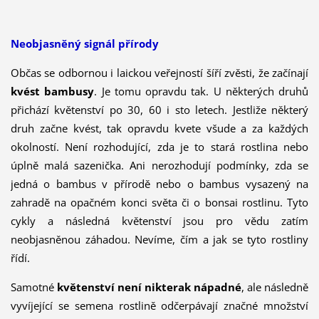
Neobjasněný signál přírody
Občas se odbornou i laickou veřejností šíří zvěsti, že začínají
kvést bambusy
. Je tomu opravdu tak. U některých druhů
přichází květenství po 30, 60 i sto letech. Jestliže některý
druh začne kvést, tak opravdu kvete všude a za každých
okolností. Není rozhodující, zda je to stará rostlina nebo
úplně malá sazenička. Ani nerozhodují podmínky, zda se
jedná o bambus v přírodě nebo o bambus vysazený na
zahradě na opačném konci svě­ta či o bonsai rostlinu. Tyto
cykly a následná květenství jsou pro vědu zatím
neobjasněnou zá­ha­dou. Nevíme, čím a jak se tyto rostliny
řídí.
Samotné
květenství
není nikterak nápadné
, ale následně
vyvíjející se semena rostlině odčerpávají značné množství