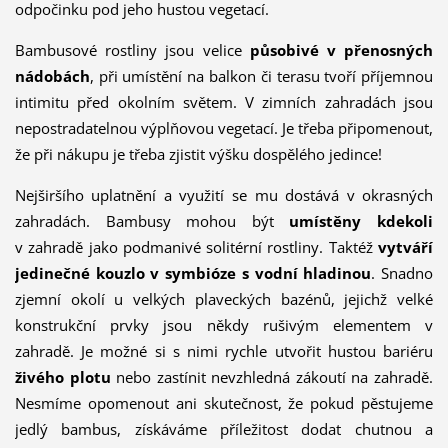
odpočinku pod jeho hustou vegetací.
Bambusové rostliny jsou velice
působivé v přenosných
nádobách
, při umístění na balkon či terasu tvoří příjemnou
intimitu před okolním světem. V zimních zahradách jsou
nepostradatelnou výplňovou vegetací. Je třeba připomenout,
že při nákupu je třeba zjistit výšku dospělého jedince!
Nejširšího uplatnění a využití se mu dostává v okrasných
zahradách. Bambusy mohou být
umístěny kdekoli
v zahradě jako podmanivé solitérní rostliny. Taktéž
vytváří
jedinečné kouzlo v symbióze s vodní hladinou
. Snadno
zjemní okolí u vel­kých plaveckých bazénů, jejichž velké
konstrukční prvky jsou někdy rušivým elementem v
zahradě. Je možné si s nimi rychle utvořit hustou bariéru
živého plotu
nebo zastínit nevzhledná zákoutí na zahradě.
Nesmíme opomenout ani skutečnost, že pokud pěstujeme
jedlý bambus, získáváme příleži­tost dodat chutnou a