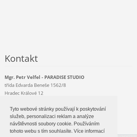
Kontakt
Mgr. Petr Velfel - PARADISE STUDIO
třída Edvarda Beneše 1562/8
Hradec Králové 12
500 12
Mobil: 603 478 763
Tyto webové stránky používají k poskytování
Tyto webové stránky používají k poskytování
paradise
@czMEDIA
.eu
služeb, personalizaci reklam a analýze
služeb, personalizaci reklam a analýze
návštevnosti soubory cookie. Používáním
návštěvnosti soubory cookie. Používáním
tohoto webu s tím souhlasíte.
tohoto webu s tím souhlasíte. Více informací