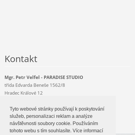
Kontakt
Mgr. Petr Velfel - PARADISE STUDIO
třída Edvarda Beneše 1562/8
Hradec Králové 12
500 12
Mobil: 603 478 763
Tyto webové stránky používají k poskytování
Tyto webové stránky používají k poskytování
paradise
@czMEDIA
.eu
služeb, personalizaci reklam a analýze
služeb, personalizaci reklam a analýze
návštevnosti soubory cookie. Používáním
návštěvnosti soubory cookie. Používáním
tohoto webu s tím souhlasíte.
tohoto webu s tím souhlasíte. Více informací