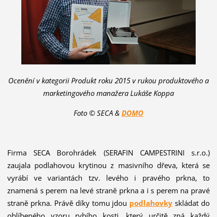
Ocenění v kategorii Produkt roku 2015 v rukou produktového a
marketingového manažera Lukáše Koppa
Foto © SECA &
DOMO
Firma SECA Borohrádek (SERAFIN CAMPESTRINI s.r.o.)
zaujala podlahovou krytinou z masivního dřeva, která se
vyrábí ve variantách tzv. levého i pravého prkna, to
znamená s perem na levé straně prkna a i s perem na pravé
straně prkna. Právě díky tomu jdou
podlahovky
skládat do
oblíbeného vzoru rybího kosti, který určitě zná každý