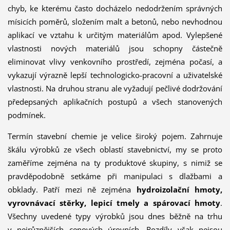
chyb, ke kterému často docházelo nedodržením správných
mísicích poměrů, složením malt a betonů, nebo nevhodnou
aplikací ve vztahu k určitým materiálům apod. Vylepšené
vlastnosti nových materiálů jsou schopny částečně
eliminovat vlivy venkovního prostředí, zejména počasí, a
vykazují výrazně lepší technologicko-pracovní a uživatelské
vlastnosti. Na druhou stranu ale vyžadují pečlivé dodržování
předepsaných aplikačních postupů a všech stanovených
podmínek.
Termín stavební chemie je velice široký pojem. Zahrnuje
škálu výrobků ze všech oblastí stavebnictví, my se proto
zaměříme zejména na ty produktové skupiny, s nimiž se
pravděpodobně setkáme při manipulaci s dlažbami a
obklady. Patří mezi ně zejména
hydroizolační hmoty,
vyrovnávací stěrky, lepicí tmely a spárovací hmoty
.
Všechny uvedené typy výrobků jsou dnes běžně na trhu
v nejrůznějších cenových úrovních. Rozdíly však nejsou