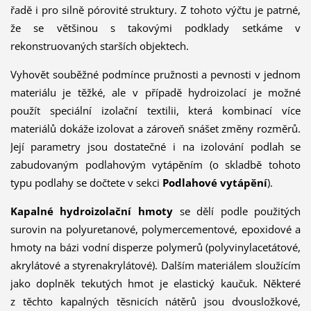
řadě i pro silně pórovité struktury. Z tohoto výčtu je patrné,
že se většinou s takovými podklady setkáme v
rekonstruovaných starších objektech.
Vyhovět souběžné podmínce pružnosti a pevnosti v jednom
materiálu je těžké, ale v případě hydroizolací je možné
použít speciální izolační textilii, která kombinací více
materiálů dokáže izolovat a zároveň snášet změny rozměrů.
Její parametry jsou dostatečné i na izolování podlah se
zabudovaným podlahovým vytápěním (o skladbě tohoto
typu podlahy se dočtete v sekci
Podlahové vytápění
).
Kapalné hydroizolační hmoty
se dělí podle použitých
surovin na polyuretanové, polymercementové, epoxidové a
hmoty na bázi vodní disperze polymerů (polyvinylacetátové,
akrylátové a styrenakrylátové). Dalším materiálem sloužícím
jako doplněk tekutých hmot je elastický kaučuk. Některé
z těchto kapalných těsnicích nátěrů jsou dvousložkové,