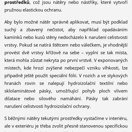
prostředků
, což jsou nátěry nebo nástřiky, které vytvoří
pružnou elastickou ochranu.
Aby bylo možné nátěr správně aplikovat, musí být podklad
suchý a zbavený nečistot, aby například opadáváním
kamínků nebo kusů stěny nedocházelo k narušení celistvosti
vrstvy. Pokud se natírá štětcem nebo válečkem, je vhodnější
provést dvě vrstvy křížově na sebe – vyplní se tak místa,
která mohla zůstat nekryta po první vrstvě. V exponovaných
místech, kde hrozí zvýšené nebezpečí vzniku vlhkosti, lze
případně ještě použít speciální fólii. V rozích a ve stykových
hranách rovin se nalepují hydroizolační textilní nebo
sklolaminátové pásky, umožňující pohyb ploch vlivem
dilatace nebo silového namáhání. Pásky tak zabrání
narušení celistvosti hydroizolační ochrany.
S běžnými nátěry tekutými prostředky vystačíme v interiéru,
ale v exteriéru je třeba zvolit přesně stanovenou specifickou