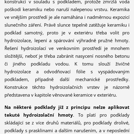
konstrukci v souladu s podkladem, protože zmrzlá voda
poškodí keramiku nebo naruší nalepenou vrstvu. Keramika
ve vnějším prostředí je ale namáhána i nadměrnou expozicí
slunečního záření. Právě slunce tepelně zatěžuje keramiku i
podklad samotný, proto je v exteriéru třeba volit pro
hydroizolace, lepení a spárování výhradně pružné hmoty.
Řešení hydroizolací ve venkovním prostředí je mnohem
složitější, neboť je třeba zabránit nasycení nosného betonu
či jiného podkladu vodou. K tomu slouží živičné
hydroizolace a odvodňovací fólie s vyspádovaným
podkladem, případně další mechanické prostředky.
Konstrukce těchto hydroizolačních vrstev je názorně
představena v kapitole věnované keramice v exteriéru.
Na některé podklady již z principu nelze aplikovat
tekuté hydroizolační hmoty
. To platí pro podklady
skládající se z více druhů materiálů, pro podklady drolivé,
podklady s prasklinami a dalším narušením, a v neposlední