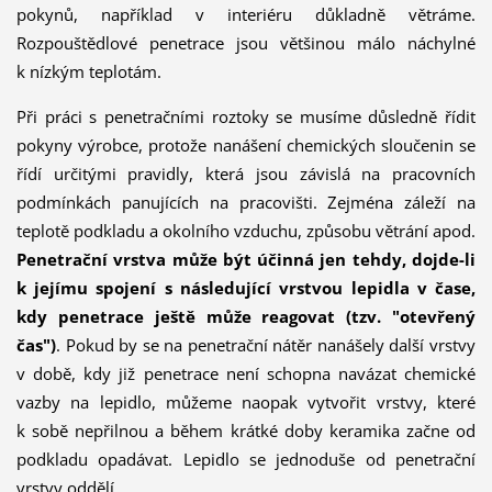
pokynů, například v interiéru důkladně větráme.
Rozpouštědlové penetrace jsou většinou málo náchylné
k nízkým teplotám.
Při práci s penetračními roztoky se musíme důsledně řídit
pokyny výrobce, protože nanášení chemických sloučenin se
řídí určitými pravidly, která jsou závislá na pracovních
podmínkách panujících na pracovišti. Zejména záleží na
teplotě podkladu a okolního vzduchu, způsobu větrání apod.
Penetrační vrstva může být účinná jen tehdy, dojde-li
k jejímu spojení s následující vrstvou lepidla v čase,
kdy penetrace ještě může reagovat (tzv. "otevřený
čas")
. Pokud by se na penetrační nátěr nanášely další vrstvy
v době, kdy již penetrace není schopna navázat chemické
vazby na lepidlo, můžeme naopak vytvořit vrstvy, které
k sobě nepřilnou a během krátké doby keramika začne od
podkladu opadávat. Lepidlo se jednoduše od penetrační
vrstvy oddělí.