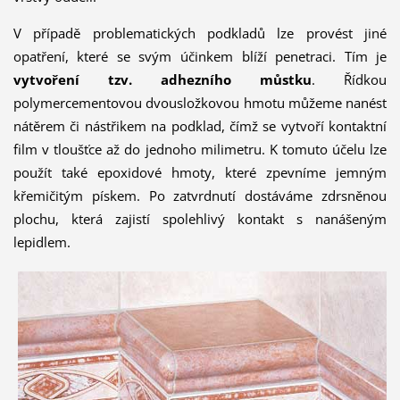
V případě problematických podkladů lze provést jiné
opatření, které se svým účinkem blíží penetraci. Tím je
vytvoření tzv. adhezního můstku
. Řídkou
polymercementovou dvousložkovou hmotu můžeme nanést
nátěrem či nástřikem na podklad, čímž se vytvoří kontaktní
film v tloušťce až do jednoho milimetru. K tomuto účelu lze
použít také epoxidové hmoty, které zpevníme jemným
křemičitým pískem. Po zatvrdnutí dostáváme zdrsněnou
plochu, která zajistí spolehlivý kontakt s nanášeným
lepidlem.