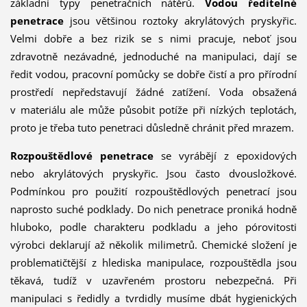
základní typy penetračních nátěrů.
Vodou ředitelné
penetrace
jsou většinou roztoky akrylátových pryskyřic.
Velmi dobře a bez rizik se s nimi pracuje, neboť jsou
zdravotně nezávadné, jednoduché na manipulaci, dají se
ředit vodou, pracovní pomůcky se dobře čistí a pro přírodní
prostředí nepředstavují žádné zatížení. Voda obsažená
v materiálu ale může působit potíže při nízkých teplotách,
proto je třeba tuto penetraci důsledně chránit před mrazem.
Rozpouštědlové penetrace
se vyrábějí z epoxidových
nebo akrylátových pryskyřic. Jsou často dvousložkové.
Podmínkou pro použití rozpouštědlových penetrací jsou
naprosto suché podklady. Do nich penetrace proniká hodně
hluboko, podle charakteru podkladu a jeho pórovitosti
výrobci deklarují až několik milimetrů. Chemické složení je
problematičtější z hlediska manipulace, rozpouštědla jsou
těkavá, tudíž v uzavřeném prostoru nebezpečná. Při
manipulaci s ředidly a tvrdidly musíme dbát hygienických