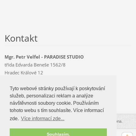
Kontakt
Mgr. Petr Velfel - PARADISE STUDIO
třída Edvarda Beneše 1562/8
Hradec Králové 12
500 12
Mobil: 603 478 763
Tyto webové stránky používají k poskytování
Tyto webové stránky používají k poskytování
paradise
@czMEDIA
.eu
služeb, personalizaci reklam a analýze
služeb, personalizaci reklam a analýze
návštevnosti soubory cookie. Používáním
návštěvnosti soubory cookie. Používáním
tohoto webu s tím souhlasíte.
tohoto webu s tím souhlasíte. Více informací
zde.
Více informací zde...
Více informací zde...
© 2009-2026 PARADISE STUDIO. Všechna práva vyhrazena.
Souhlasím.
Souhlasím.