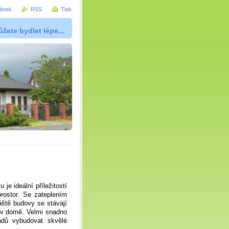
ránek
RSS
Tisk
žete bydlet lépe...
je ideální příležitostí
rostor. Se zateplením
áště budovy se stávají
y v domě. Velmi snadno
adů vybudovat skvělé