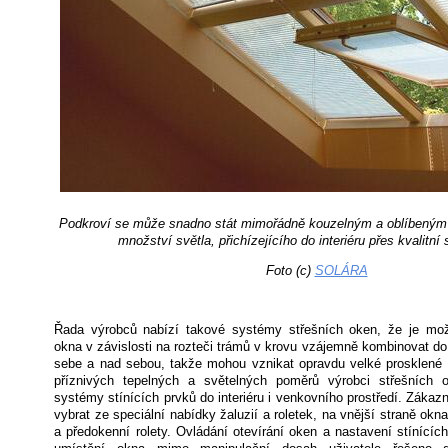
Podkroví se může snadno stát mimořádně kouzelným a oblíbeným 
množství světla, přichízejícího do interiéru přes kvalitní
Foto (c)
SOLÁRA
Řada výrobců nabízí takové systémy střešních oken, že je mož
okna v závislosti na rozteči trámů v krovu vzájemně kombinovat do
sebe a nad sebou, takže mohou vznikat opravdu velké prosklené 
příznivých tepelných a světelných poměrů výrobci střešních o
systémy stínících prvků do interiéru i venkovního prostředí. Zákazn
vybrat ze speciální nabídky žaluzií a roletek, na vnější straně ok
a předokenní rolety. Ovládání otevírání oken a nastavení stínícíc