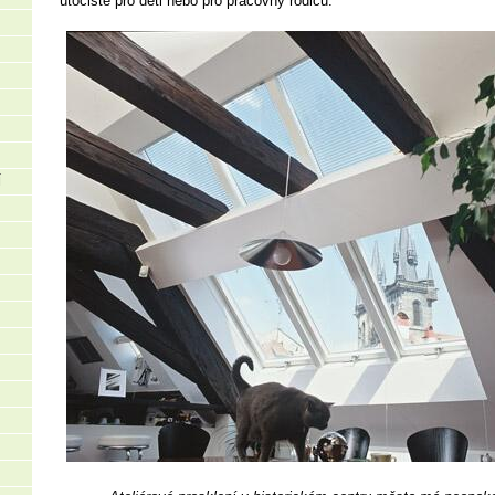
útočiště pro děti nebo pro pracovny rodičů.
Í