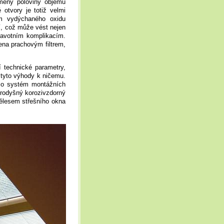
měny poloviny objemu
otvory je totiž velmi
em vydýchaného oxidu
ní, což může vést nejen
ravotním komplikacím.
řena prachovým filtrem,
 technické parametry,
 tyto výhody k ničemu.
e o systém montážních
prodyšný korozivzdorný
ělesem střešního okna