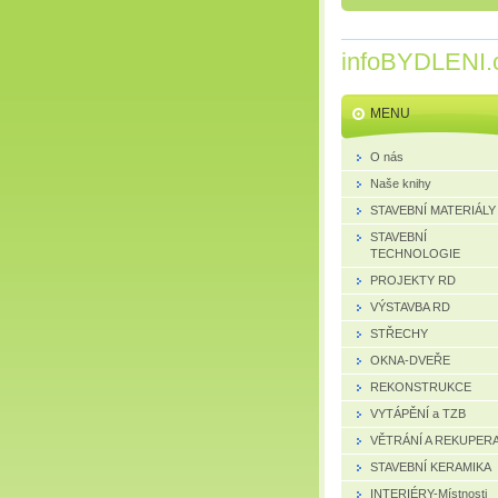
infoBYDLENI.
MENU
O nás
Naše knihy
STAVEBNÍ MATERIÁLY
STAVEBNÍ
TECHNOLOGIE
PROJEKTY RD
VÝSTAVBA RD
STŘECHY
OKNA-DVEŘE
REKONSTRUKCE
VYTÁPĚNÍ a TZB
VĚTRÁNÍ A REKUPER
STAVEBNÍ KERAMIKA
INTERIÉRY-Místnosti