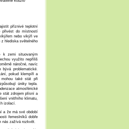
ovatelné kouzlo
istit příznivé teplotní
 přivést do místností
vikýřem nebo vikýři ve
e z hlediska světelného
 k zemi situovaným
echou využito nepříliš
poměrně náročné, navíc
n bývá problematické.
kání, pokud klempíři a
 mohou také stát při
způsobují úniky tepla.
ndenzace atmosférické
 stát zdrojem plísní a
ní vnitřního klimatu,
h izolací.
rní a že má své období
nosti řemeslníků dobře
m nás zažívá rozkvět.