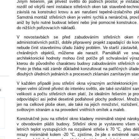
Jiným řešením, jak přivést světlo do půdních prostor, je instal
rozdíl od vikýřů není instalace střešních oken tak stavebně-techni
závislá na konstrukci krovu a ani narušení tepelně-izolačního pl
Samotná montáž střešních oken je velmi rychlá a nenáročná, provád
aniž by bylo nutné budovat lešení nebo jiné pomocné konstrukce. 
do nižších pořizovacích nákladů.
V novostavbách se před zabudováním střešních oken n
administrativních potíží, dobře připravený projekt zapadající do k
nebude činit stavebnímu úřadu žádný problém. Ve starší zástavbě
chráněných objektů, můžeme ale narazit. Památkáři ve snaz
architektonické hodnoty mohou činit potíže při schvalování výr
kterou do původního charakteru budovy zabudováním střešních o
Proto je třeba náš záměr důkladně konzultovat na patřičných úřad
dlouhých úředních jednáních a procesech zklamáni zamítavým sta
V každém případě jsou střešní okna výrazným architektonickým
nejen velmi účinně přivést do interiéru světlo, ale také ozvláštní sa
:
velikosti a počtu střešních oken platí, že ideálním řešením je pro
odpovídající asi jedné desetině podlahové plochy podkroví. Množst
jen na celkové ploše oken, ale také na jejich množství, rozložení,
světovým stranám a na provedení vnitřních omítek a maleb.
Konstrukčně jsou na střešní okno kladeny minimálně stejné nároky,
v obvodovém plášti budovy. Střešní okno je vystaveno všem
letních teplot vystupujících na rozpálené střeše k 70 °C, přes déš
mrazy minimálně kolem -20 °C, zjistíme, že jde o extrémně nam