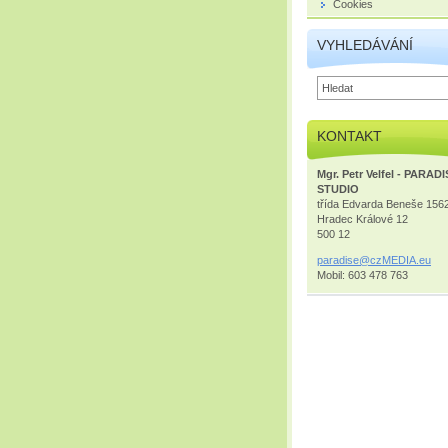
Cookies
VYHLEDÁVÁNÍ
KONTAKT
Mgr. Petr Velfel - PARAD
STUDIO
třída Edvarda Beneše 156
Hradec Králové 12
500 12
paradise
@czMEDIA
.eu
Mobil: 603 478 763