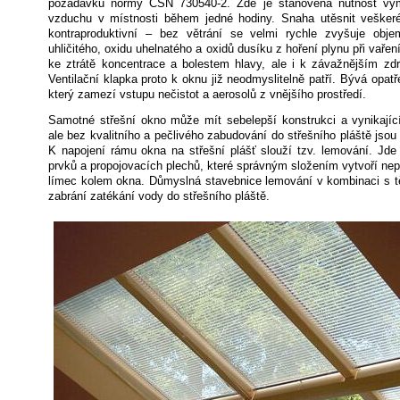
požadavků normy ČSN 730540-2. Zde je stanovena nutnost vý
vzduchu v místnosti během jedné hodiny. Snaha utěsnit veškeré 
kontraproduktivní – bez větrání se velmi rychle zvyšuje obj
uhličitého, oxidu uhelnatého a oxidů dusíku z hoření plynu při vaře
ke ztrátě koncentrace a bolestem hlavy, ale i k závažnějším zd
Ventilační klapka proto k oknu již neodmyslitelně patří. Bývá opat
který zamezí vstupu nečistot a aerosolů z vnějšího prostředí.
Samotné střešní okno může mít sebelepší konstrukci a vynikající
ale bez kvalitního a pečlivého zabudování do střešního pláště jsou
K napojení rámu okna na střešní plášť slouží tzv. lemování. Jd
prvků a propojovacích plechů, které správným složením vytvoří ne
límec kolem okna. Důmyslná stavebnice lemování v kombinaci s t
zabrání zatékání vody do střešního pláště.