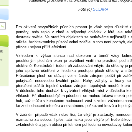
Ateliérové prosklení v historickém centru města má neopak
Foto (c)
SOLÁRA
Pro oživení nevyužitých půdních prostor je však nejen důležité zaj
poměry, tedy teplo v zimě a přijatelný chládek v létě, ale také
dostatek světla. Ve starších objektech se setkáváme nejčastěji s 
střeše. Architektonicky působí velmi zdařile, o tom není pochyb, al
přínosu nejsou příliš efektivní.
ISE
Vzhledem k výšce slunce nad obzorem a téměř vždy kolmo
2/8
proskleným plochám oken je osvětlení vnitřního prostředí pod stř
efektivně. Konstrukční řešení při zabudování vikýře do střechy je 
jeho správné ošetření z hlediska prostupu ploch střechy a stě
Průsečnice ploch se stávají velmi často zdrojem potíží při zaté
pokrývači neodvedou kvalitní práci. Rohy, záhyby a hrany se
přerušení pláště tepelné izolace zdrojem tepelných mostů, které 
V důsledku toho dochází k vytváření vlhkých míst v důsledku ko
vlhkosti. Při dlouhodobějším působení se mohou taková mokrá pole
hub, což může v konečném hodnocení vést k velmi vážnému naruše
ke znehodnocení interiéru a nevratnému poškození krovů a tepelnýc
V žádném případě však nelze říci, že vikýř je zastaralý, nemode
rozmachu za sebou. I přes tato rizika jsou vikýře při troše šikov
zvládnutelné a jejich obliba při letmém pohledu na novostavby kole