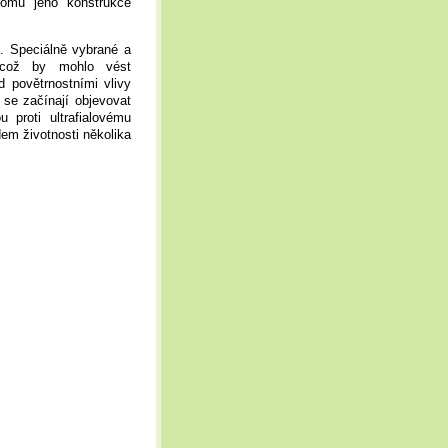
tomu jeho konstrukce
. Speciálně vybrané a
u, což by mohlo vést
 povětrnostními vlivy
 se začínají objevovat
 proti ultrafialovému
em životnosti několika