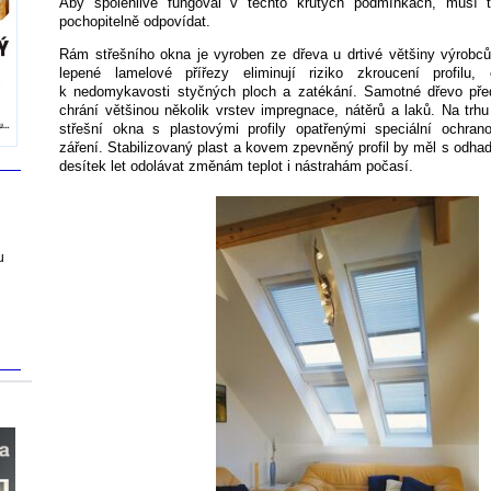
Aby spolehlivě fungoval v těchto krutých podmínkách, musí 
pochopitelně odpovídat.
Rám střešního okna je vyroben ze dřeva u drtivé většiny výrobců
lepené lamelové přířezy eliminují riziko zkroucení profil
k nedomykavosti styčných ploch a zatékání. Samotné dřevo před
chrání většinou několik vrstev impregnace, nátěrů a laků. Na trhu
střešní okna s plastovými profily opatřenými speciální ochranou
záření. Stabilizovaný plast a kovem zpevněný profil by měl s odhad
desítek let odolávat změnám teplot i nástrahám počasí.
u