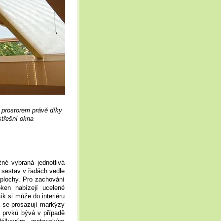
prostorem právě díky
 střešní okna
né vybraná jednotlivá
 sestav v řadách vedle
plochy. Pro zachování
ken nabízejí ucelené
ík si může do interiéru
na se prosazují markýzy
h prvků bývá v případě