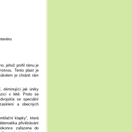
teriéru
, jehož profil rámu je
stvou. Tento plast je
úkolem je chránit rám
, eliminující jak úniky
zicí v létě. Proto se
 dvojskla se speciální
 zasklení a obecných
tilační klapky“, která
lematika přivětrávání
dokonce zařazena do