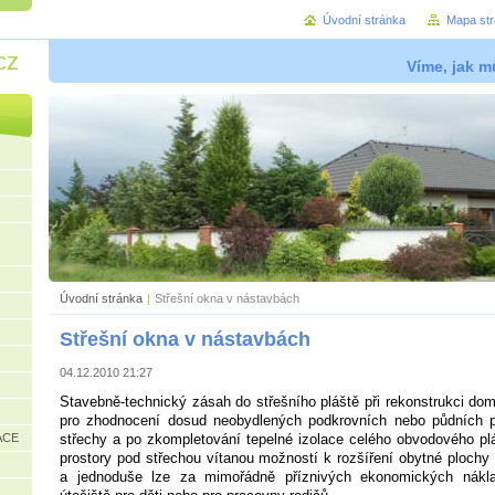
Úvodní stránka
Mapa st
cz
Víme, jak mů
Úvodní stránka
|
Střešní okna v nástavbách
Střešní okna v nástavbách
04.12.2010 21:27
Stavebně-technický zásah do střešního pláště při rekonstrukci domu 
pro zhodnocení dosud neobydlených podkrovních nebo půdních p
ACE
střechy a po zkompletování tepelné izolace celého obvodového pl
prostory pod střechou vítanou možností k rozšíření obytné ploch
a jednoduše lze za mimořádně příznivých ekonomických nákl