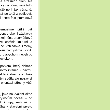
ace střešních oken. Na
cky náročná, není tolik
áště není tak výrazné.
í se totiž z podkroví,
I tento fakt promlouvá
emusíme příliš bát
oncepce okolní zástavby
, zejména u památkově
e chránit kulturní a
azné vzhledové změny,
ken zamýšlíme učinit.
ech, abychom nebyli po
noviskem.
 prvkem, který dokáže
motný interiér. V návrhu
sklení střechy v ploše
ví světla ale nezávisí
 orientaci střechy vůči
 jako na kvalitní okno
 výkyvům počasí – od
ť, kroupy, sníh, až po
áhaný stavební prvek.