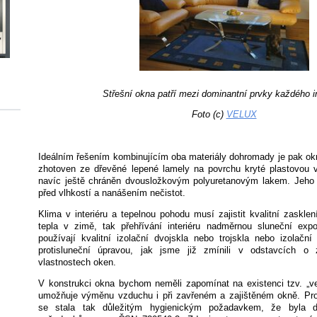
Střešní okna patří mezi dominantní prvky každého in
Foto (c)
VELUX
Ideálním řešením kombinujícím oba materiály dohromady je pak okno
zhotoven ze dřevěné lepené lamely na povrchu kryté plastovou vr
navíc ještě chráněn dvousložkovým polyuretanovým lakem. Jeho 
před vlhkostí a nanášením nečistot.
Klima v interiéru a tepelnou pohodu musí zajistit kvalitní zasklení
tepla v zimě, tak přehřívání interiéru nadměrnou sluneční expo
používají kvalitní izolační dvojskla nebo trojskla nebo izolační
protisluneční úpravou, jak jsme již zmínili v odstavcích o
vlastnostech oken.
V konstrukci okna bychom neměli zapomínat na existenci tzv. „ven
umožňuje výměnu vzduchu i při zavřeném a zajištěném okně. Prob
se stala tak důležitým hygienickým požadavkem, že byla 