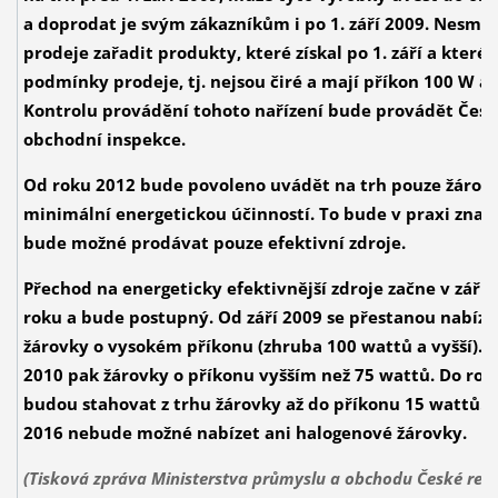
a doprodat je svým zákazníkům i po 1. září 2009. Nesmí 
prodeje zařadit produkty, které získal po 1. září a které 
podmínky prodeje, tj. nejsou čiré a mají příkon 100 W a v
Kontrolu provádění tohoto nařízení bude provádět Česk
obchodní inspekce.
Od roku 2012 bude povoleno uvádět na trh pouze žárov
minimální energetickou účinností. To bude v praxi znam
bude možné prodávat pouze efektivní zdroje.
Přechod na energeticky efektivnější zdroje začne v září 
roku a bude postupný. Od září 2009 se přestanou nabíze
žárovky o vysokém příkonu (zhruba 100 wattů a vyšší). 
2010 pak žárovky o příkonu vyšším než 75 wattů. Do rok
budou stahovat z trhu žárovky až do příkonu 15 wattů. 
2016 nebude možné nabízet ani halogenové žárovky.
(Tisková zpráva Ministerstva průmyslu a obchodu České repu