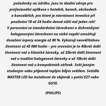
požadavky na údržbu. Jsou to ideální zdroje pro
profesionální aplikace v hotelích, barech, obchodech
a kancelářích, pro které je návratnost investice při
používání 18 až 24 hodin denně nižší než jeden rok!
V porovnání se standardními žárovkami a dichroickými
halogenovými žárovkami na nízké napětí umožňují
dosažení úspory energie až 80 %. Vykazují neuvěřitelnou
životnost až 45 000 hodin – pro srovnání je to 45krát delší
životnost než u klasické žárovky, až 25krát delší životnost
než u tradiční halogenové žárovky a až 10krát delší
životnost než u kompaktních zářivek. Svítí jasným
studeným nebo příjemně teplým bílým světlem. Svítidla
MASTER LED lze instalovat do objímek s paticí E27 nebo
GU10.
(PHILIPS)