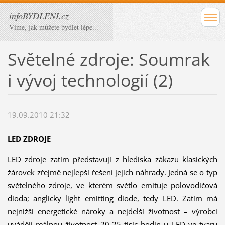
infoBYDLENI.cz
Víme, jak můžete bydlet lépe...
Světelné zdroje: Soumrak
i vývoj technologií (2)
19.09.2010 21:32
LED ZDROJE
LED zdroje zatím představují z hlediska zákazu klasických
žárovek zřejmě nejlepší řešení jejich náhrady. Jedná se o typ
světelného zdroje, ve kterém světlo emituje polovodičová
dioda; anglicky light emitting diode, tedy LED. Zatím má
nejnižší energetické nároky a nejdelší životnost – výrobci
uvádějí reálnou životnost 20-25 tisíc hodin u LED ve tvaru