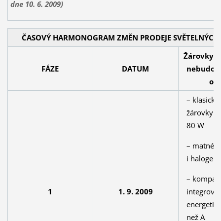
dne 10. 6. 2009)
ČASOVÝ HARMONOGRAM ZMĚN PRODEJE SVĚTELNÝCH
Žárovky, k
FÁZE
DATUM
nebudou 
ob
– klasické 
žárovky s
80 W
– matné k
i halogen
– kompak
integrova
1
1. 9. 2009
energetick
než A