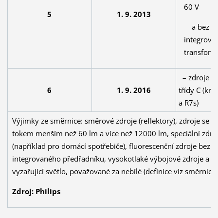
60 V
5
1. 9. 2013
a bez
integrova
transform
– zdroje en
6
1. 9. 2016
třídy C (kr
a R7s)
Výjimky ze směrnice: směrové zdroje (reflektory), zdroje se 
tokem menším než 60 lm a více než 12000 lm, speciální zdro
(například pro domácí spotřebiče), fluorescenční zdroje bez
integrovaného předřadníku, vysokotlaké výbojové zdroje a zd
vyzařující světlo, považované za nebílé (definice viz směrnice
Zdroj: Philips