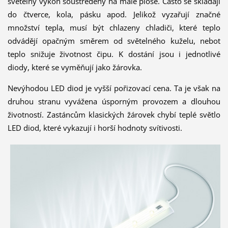
světelný výkon soustředěný na malé ploše. Často se skládají
do čtverce, kola, pásku apod. Jelikož vyzařují značné
množství tepla, musí být chlazeny chladiči, které teplo
odvádějí opačným směrem od světelného kuželu, neboť
teplo snižuje životnost čipu. K dostání jsou i jednotlivé
diody, které se vyměňují jako žárovka.
Nevýhodou LED diod je vyšší pořizovací cena. Ta je však na
druhou stranu vyvážena úsporným provozem a dlouhou
životností. Zastáncům klasických žárovek chybí teplé světlo
LED diod, které vykazují i horší hodnoty svítivosti.