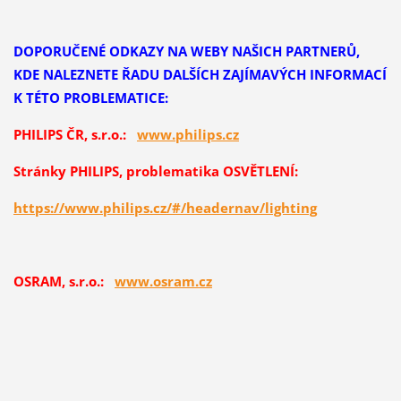
DOPORUČENÉ ODKAZY NA WEBY NAŠICH PARTNERŮ,
KDE NALEZNETE ŘADU DALŠÍCH ZAJÍMAVÝCH INFORMACÍ
K TÉTO PROBLEMATICE:
PHILIPS ČR, s.r.o.:
www.philips.cz
Stránky PHILIPS, problematika OSVĚTLENÍ:
https://www.philips.cz/#/headernav/lighting
OSRAM, s.r.o.:
www.osram.cz