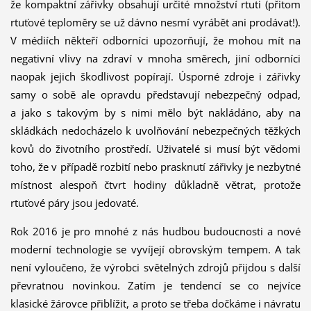
že kompaktní zářivky obsahují určité množství rtuti (přitom
rtuťové teploměry se už dávno nesmí vyrábět ani prodávat!).
V médiích někteří odborníci upozorňují, že mohou mít na
negativní vlivy na zdraví v mnoha směrech, jiní odborníci
naopak jejich škodlivost popírají. Úsporné zdroje i zářivky
samy o sobě ale opravdu představují nebezpečný odpad,
a jako s takovým by s nimi mělo být nakládáno, aby na
skládkách nedocházelo k uvolňování nebezpečných těžkých
kovů do životního prostředí. Uživatelé si musí být vědomi
toho, že v případě rozbití nebo prasknutí zářivky je nezbytné
místnost alespoň čtvrt hodiny důkladně větrat, protože
rtuťové páry jsou jedovaté.
Rok 2016 je pro mnohé z nás hudbou budoucnosti a nové
moderní technologie se vyvíjejí obrovským tempem. A tak
není vyloučeno, že výrobci světelných zdrojů přijdou s další
převratnou novinkou. Zatím je tendencí se co nejvíce
klasické žárovce přiblížit, a proto se třeba dočkáme i návratu