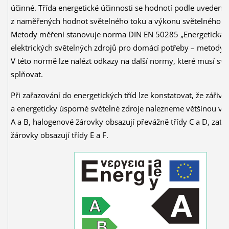
účinné. Třída energetické účinnosti se hodnotí podle uvedené
z naměřených hodnot světelného toku a výkonu světelného zd
Metody měření stanovuje norma DIN EN 50285 „Energetická 
elektrických světelných zdrojů pro domácí potřeby – metody 
V této normě lze nalézt odkazy na další normy, které musí svě
splňovat.
Při zařazování do energetických tříd lze konstatovat, že zářivk
a energeticky úsporné světelné zdroje nalezneme většinou ve 
A a B, halogenové žárovky obsazují převážně třídy C a D, zatí
žárovky obsazují třídy E a F.