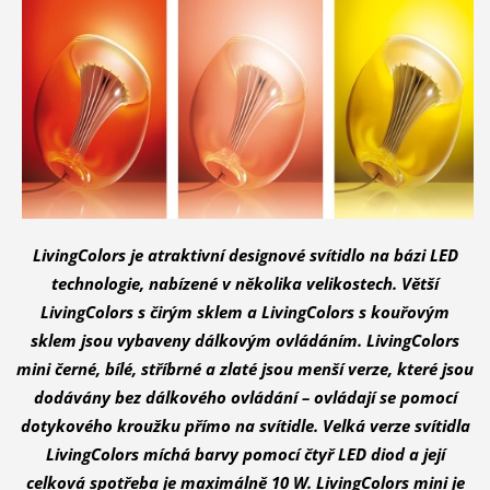
LivingColors je atraktivní designové svítidlo na bázi LED
technologie, nabízené v několika velikostech. Větší
LivingColors s čirým sklem a LivingColors s kouřovým
sklem jsou vybaveny dálkovým ovládáním. LivingColors
mini černé, bílé, stříbrné a zlaté jsou menší verze, které jsou
dodávány bez dálkového ovládání – ovládají se pomocí
dotykového kroužku přímo na svítidle. Velká verze svítidla
LivingColors míchá barvy pomocí čtyř LED diod a její
celková spotřeba je maximálně 10 W. LivingColors mini je