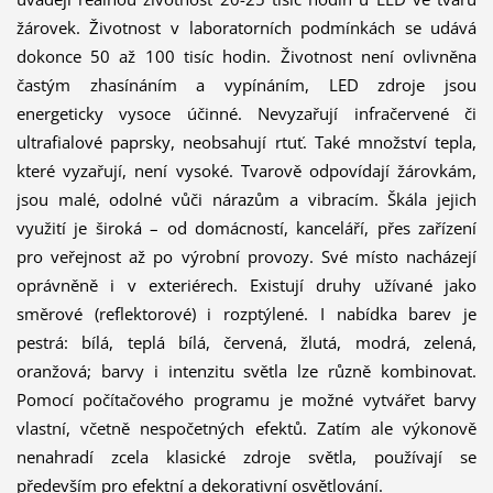
žárovek. Životnost v laboratorních podmínkách se udává
dokonce 50 až 100 tisíc hodin. Životnost není ovlivněna
častým zhasínáním a vypínáním, LED zdroje jsou
energeticky vysoce účinné. Nevyzařují infračervené či
ultrafialové paprsky, neobsahují rtuť. Také množství tepla,
které vyzařují, není vysoké. Tvarově odpovídají žárovkám,
jsou malé, odolné vůči nárazům a vibracím. Škála jejich
využití je široká – od domácností, kanceláří, přes zařízení
pro veřejnost až po výrobní provozy. Své místo nacházejí
oprávněně i v exteriérech. Existují druhy užívané jako
směrové (reflektorové) i rozptýlené. I nabídka barev je
pestrá: bílá, teplá bílá, červená, žlutá, modrá, zelená,
oranžová; barvy i intenzitu světla lze různě kombinovat.
Pomocí počítačového programu je možné vytvářet barvy
vlastní, včetně nespočetných efektů. Zatím ale výkonově
nenahradí zcela klasické zdroje světla, používají se
především pro efektní a dekorativní osvětlování.