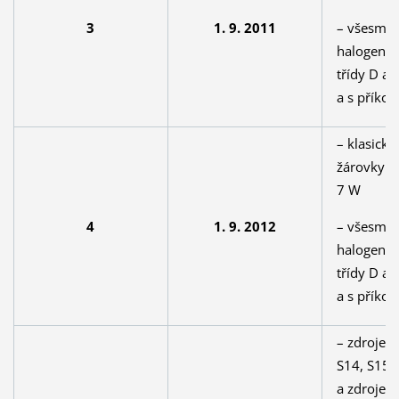
– všesmě
3
1. 9. 2011
halogenov
třídy D a 
a s příko
– klasické 
žárovky s
7 W
– všesmě
4
1. 9. 2012
halogenov
třídy D a 
a s příko
– zdroje s
S14, S15 
a zdroje 