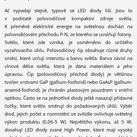
Ač vypadají stejně, typově se LED diody liší. Jsou to
v podstatě polovodičové kompaktní zdroje světla.
K přeměně elektrické energie na světelnou dochází na
polovodičovém přechodu P-N, ze kterého se uvolňují fotony.
Světlo, které zde vzniká, je usměrněno do určitého
vyzařovacího úhlu. Polovodičový čip obsahuje různé druhy
směsí, které určují intenzitu a barvu světla. Barva závisí na
vlnové délce světla, která je dána materiálem a jeho
úpravou. Čip (polovodičový přechod diody) je většinou
tvořen vrstvami GaP (gallium-fosforid) nebo GaAsP (gallium-
arsenid-fosforid). Je chráněn plastovým pouzdrem s vnitřní
optikou. Často se na jednotlivé diody ještě nasazují přídavné
čočky, které světlo směrují do požadovaných úhlů. Výběr
diod, jejich počet a rozmístění ve svítidle ovlivňuje světelný
výkon produktu (0,06-5 W). Největšího výkonu, až 5 W,
dosahují LED diody zvané High Power, které mají vysoký