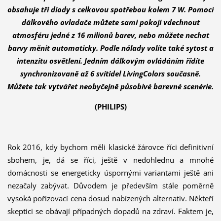
obsahuje tři diody s celkovou spotřebou kolem 7 W. Pomocí
dálkového ovladače můžete sami pokoji vdechnout
atmosféru jedné z 16 milionů barev, nebo můžete nechat
barvy měnit automaticky. Podle nálady volíte také sytost a
intenzitu osvětlení. Jedním dálkovým ovládáním řídíte
synchronizovaně až 6 svítidel LivingColors současně.
Můžete tak vytvářet neobyčejně působivé barevné scenérie.
(PHILIPS)
Rok 2016, kdy bychom měli klasické žárovce říci definitivní
sbohem, je, dá se říci, ještě v nedohlednu a mnohé
domácnosti se energeticky úspornými variantami ještě ani
nezačaly zabývat. Důvodem je především stále poměrně
vysoká pořizovací cena dosud nabízených alternativ. Někteří
skeptici se obávají případných dopadů na zdraví. Faktem je,