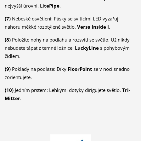
nejvyšší úrovni.
LitePipe
.
(7)
Nebeské osvětlení: Pásky se svítícími LED vyzařují
nahoru měkké rozptýlené světlo.
Versa Inside I
.
(8)
Položíte nohy na podlahu a rozsvítí se světlo. Už nikdy
nebudete tápat z temné ložnice.
LuckyLine
s pohybovým
čidlem.
(9)
Poklady na podlaze: Díky
FloorPoint
se v noci snadno
zorientujete.
(10)
Jedním prstem: Lehkými dotyky dirigujete světlo.
Tri-
Mitter
.