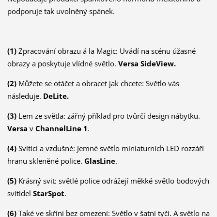
podporuje tak uvolněný spánek.
(1)
Zpracování obrazu á la Magic: Uvádí na scénu úžasné
obrazy a poskytuje vlídné světlo.
Versa SideView.
(2)
Můžete se otáčet a obracet jak chcete: Světlo vás
následuje.
DeLite.
(3)
Lem ze světla: zářný příklad pro tvůrčí design nábytku.
Versa
v
ChannelLine 1
.
(4)
Svítící a vzdušné: Jemné světlo miniaturních LED rozzáří
hranu skleněné police.
GlasLine
.
(5)
Krásný svit: světlé police odrážejí měkké světlo bodových
svítidel
StarSpot
.
(6)
Také ve skříni bez omezení: Světlo v šatní tyči. A světlo na