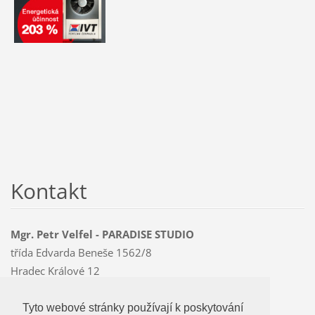
Kontakt
Mgr. Petr Velfel - PARADISE STUDIO
třída Edvarda Beneše 1562/8
Hradec Králové 12
500 12
Mobil: 603 478 763
Tyto webové stránky používají k poskytování
Tyto webové stránky používají k poskytování