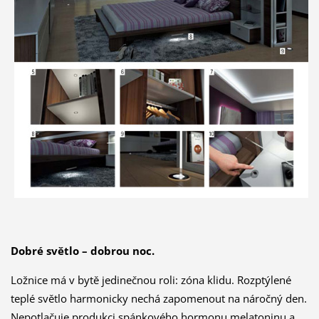
Dobré světlo – dobrou noc.
Ložnice má v bytě jedinečnou roli: zóna klidu. Rozptýlené
teplé světlo harmonicky nechá zapomenout na náročný den.
Nepotlačuje produkci spánkového hormonu melatoninu a