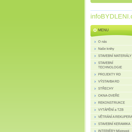
infoBYDLENI.
MENU
O nás
Naše knihy
STAVEBNÍ MATERIÁLY
STAVEBNÍ
TECHNOLOGIE
PROJEKTY RD
VÝSTAVBA RD
STŘECHY
OKNA-DVEŘE
REKONSTRUKCE
VYTÁPĚNÍ a TZB
VĚTRÁNÍ A REKUPER
STAVEBNÍ KERAMIKA
INTERIÉRY-Místnosti