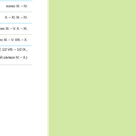
konec III. – IV.
X. – XI. III. – IV.
ec III. – V. X. – XI.
c III. – V. VIII. – X.
, 1/2 VIII. – 1/2 IX.,
při závlaze IV. – X.)