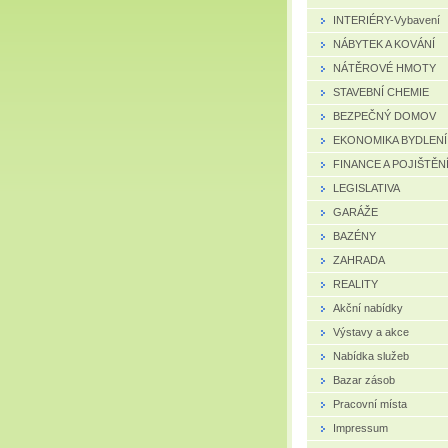
INTERIÉRY-Vybavení
NÁBYTEK A KOVÁNÍ
NÁTĚROVÉ HMOTY
STAVEBNÍ CHEMIE
BEZPEČNÝ DOMOV
EKONOMIKA BYDLENÍ
FINANCE A POJIŠTĚN
LEGISLATIVA
GARÁŽE
BAZÉNY
ZAHRADA
REALITY
Akční nabídky
Výstavy a akce
Nabídka služeb
Bazar zásob
Pracovní místa
Impressum