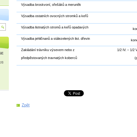
Výsadba broskvoní, ořešáků a meruněk
Výsadba ostatních ovocných stromků a keřů
Výsadba listnatých stromů a keřů opadavých
kon
Výsadba jehličnanů a stálezelených list. dřevin
kone
Zakládání trávníku výsevem nebo z
1/2 IV. – 1/2 V
ISE
předpěstovaných travnatých koberců
(
2/8
Zpět