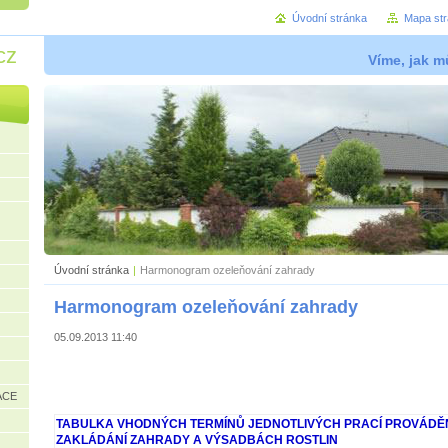
Úvodní stránka
Mapa st
cz
Víme, jak mů
Úvodní stránka
|
Harmonogram ozeleňování zahrady
Harmonogram ozeleňování zahrady
05.09.2013 11:40
ACE
TABULKA VHODNÝCH TERMÍNŮ JEDNOTLIVÝCH PRACÍ PROVÁDĚ
ZAKLÁDÁNÍ ZAHRADY A VÝSADBÁCH ROSTLIN