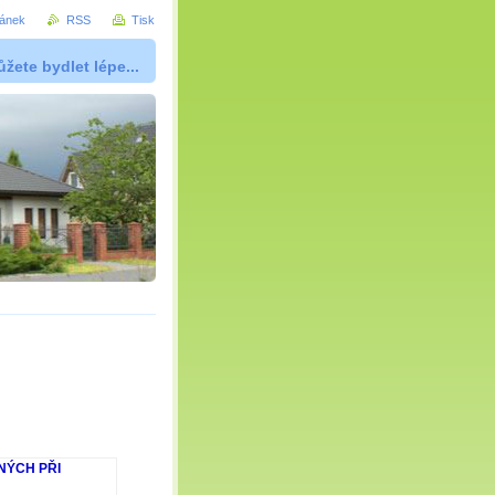
ránek
RSS
Tisk
žete bydlet lépe...
NÝCH PŘI