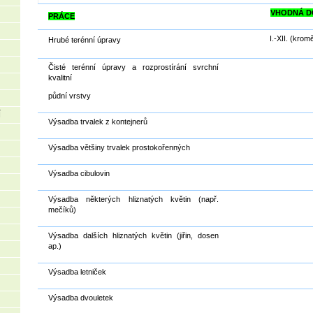
VHODNÁ D
PRÁCE
I.-XII. (krom
Hrubé terénní úpravy
Čisté terénní úpravy a rozprostírání svrchní
kvalitní
půdní vrstvy
Í
Výsadba trvalek z kontejnerů
Výsadba většiny trvalek prostokořenných
Výsadba cibulovin
Výsadba některých hliznatých květin (např.
mečíků)
Výsadba dalších hliznatých květin (jiřin, dosen
ap.)
Výsadba letniček
Výsadba dvouletek