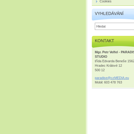
Cookies
VYHLEDÁVÁNÍ
KONTAKT
Mgr. Petr Velfel - PARAD
STUDIO
třída Edvarda Beneše 156
Hradec Králové 12
500 12
paradise
@czMEDIA
.eu
Mobil: 603 478 763