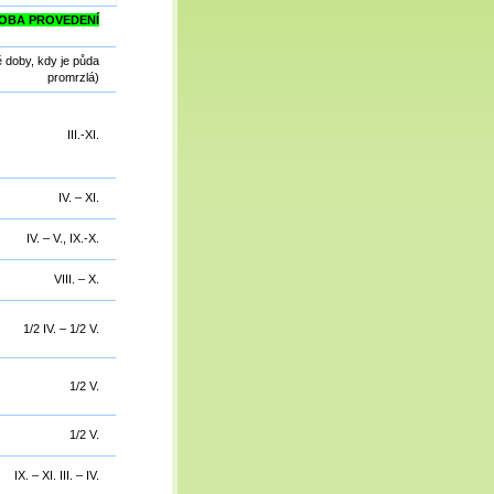
OBA PROVEDENÍ
ě doby, kdy je půda
promrzlá)
III.-XI.
IV. – XI.
IV. – V., IX.-X.
VIII. – X.
1/2 IV. – 1/2 V.
1/2 V.
1/2 V.
IX. – XI. III. – IV.