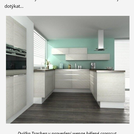
dotýkat…
Dvířka Trachea v provedení wenge bělené crosscut