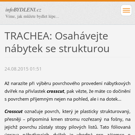
infoBYDLENI.cz
Víme, jak můžete bydlet lépe...
TRACHEA: Osahávejte
nábytek se strukturou
24.08.2015 01:51
Až narazíte při výběru povrchového provedení nábytkových
dvířek na přívlastek
crosscut
, pak vězte, že máte co dočinění
s povrchem příjemným nejen na pohled, ale i na dotek…
Crosscut
označuje povrch, který je plasticky strukturovaný,
přesněji – připomíná kmen stromu rozřezaný na fošny, na
jejichž povrchu zůstaly stopy pilových listů. Tato fóliovaná
úprava nábytkových dvířek je vhodná pro zájemce o