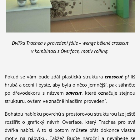
Dvířka Trachea v provedení fólie – wenge bělené crosscut
v kombinaci s Overface, motiv rolling.
Pokud se vám bude zdát plastická struktura
crosscut
příliš
hrubá a ocenili byste, aby byla o něco jemnější, pak sáhněte
po dřevodekoru s názvem
sawcut
, které označuje stejnou
strukturu, ovšem ve značně hladším provedení.
Bohatou nabídku povrchů s prostorovou strukturou lze ještě
rozšířit o grafický návrh Overface, který Trachea pro svá
dvířka nabízí. A to si potom můžete přát dokonce vlastní
motiv na nábytku. Takže? Buďte nároční a neváhejte se