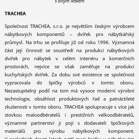
s bílým leskem
TRACHEA
Společnost TRACHEA, s.r.o. je největším českým výrobcem
nábytkových komponentů – dvířek pro nábytkářský
průmysl. Na trhu se profiluje již od roku 1996. Významná
část její činnosti se soustředí na produkci nábytkových
dvířek pro nábytek v celém interiéru a komerčních
prostorách, nejvíce se však zaměřuje na produkci
kuchyňských dvířek. Za dobu své existence se společnost
vypracovala do špičky výrobců v tomto oboru.
Nezastupitelný podíl na tom má vysoce moderní výrobní
technologie, obsáhlost produktových řad a patnáctileté
zkušenosti v tomto oboru. TRACHEA spolupracuje s více jak
stovkou maloodběratelů i prestižních velkoodběratelů,
významné partnerství ji pojí s dodavateli špičkových
materiálů pro výrobu nábytkových komponent.
V posledních deseti letech patří mezi špičku v nábytkovém