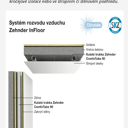
kročejové izolace nebo ve stropním či stěnovém podhledu.