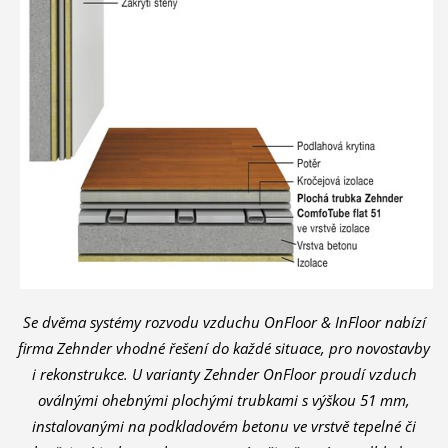
Se dvěma systémy rozvodu vzduchu OnFloor & InFloor nabízí
firma Zehnder vhodné řešení do každé situace, pro novostavby
i rekonstrukce. U varianty Zehnder OnFloor proudí vzduch
oválnými ohebnými plochými trubkami s výškou 51 mm,
instalovanými na podkladovém betonu ve vrstvě tepelné či