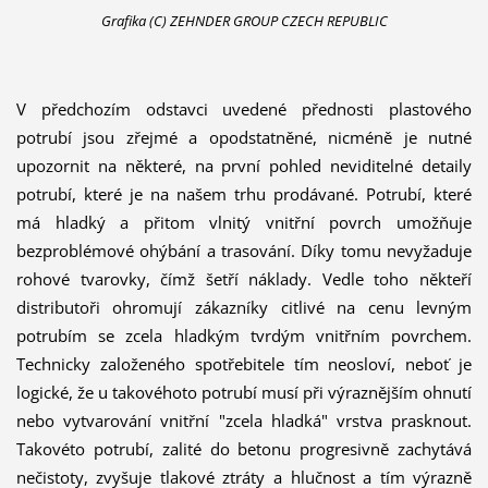
Grafika (C) ZEHNDER GROUP CZECH REPUBLIC
V předchozím odstavci uvedené přednosti plastového
potrubí jsou zřejmé a opodstatněné, nicméně je nutné
upozornit na některé, na první pohled neviditelné detaily
potrubí, které je na našem trhu prodávané. Potrubí, které
má hladký a přitom vlnitý vnitřní povrch umožňuje
bezproblémové ohýbání a trasování. Díky tomu nevyžaduje
rohové tvarovky, čímž šetří náklady. Vedle toho někteří
distributoři ohromují zákazníky citlivé na cenu levným
potrubím se zcela hladkým tvrdým vnitřním povrchem.
Technicky založeného spotřebitele tím neosloví, neboť je
logické, že u takovéhoto potrubí musí při výraznějším ohnutí
nebo vytvarování vnitřní "zcela hladká" vrstva prasknout.
Takovéto potrubí, zalité do betonu progresivně zachytává
nečistoty, zvyšuje tlakové ztráty a hlučnost a tím výrazně