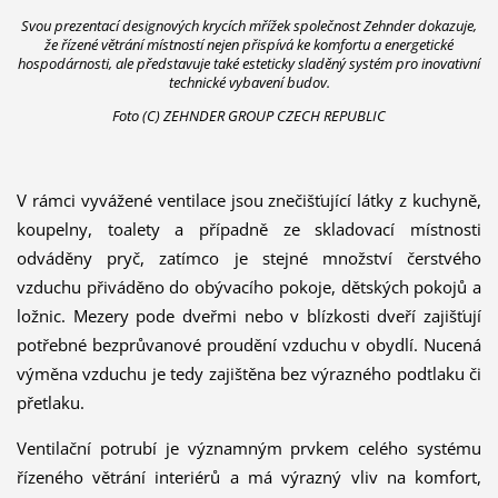
Svou prezentací designových krycích mřížek společnost Zehnder dokazuje,
že řízené větrání místností nejen přispívá ke komfortu a energetické
hospodárnosti, ale představuje také esteticky sladěný systém pro inovativní
technické vybavení budov.
Foto (C) ZEHNDER GROUP CZECH REPUBLIC
V rámci vyvážené ventilace jsou znečišťující látky z kuchyně,
koupelny, toalety a případně ze skladovací místnosti
odváděny pryč, zatímco je stejné množství čerstvého
vzduchu přiváděno do obývacího pokoje, dětských pokojů a
ložnic. Mezery pode dveřmi nebo v blízkosti dveří zajišťují
potřebné bezprůvanové proudění vzduchu v obydlí. Nucená
výměna vzduchu je tedy zajištěna bez výrazného podtlaku či
přetlaku.
Ventilační potrubí je významným prvkem celého systému
řízeného větrání interiérů a má výrazný vliv na komfort,