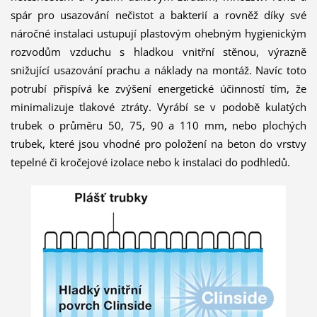
spár pro usazování nečistot a bakterií a rovněž díky své
náročné instalaci ustupují plastovým ohebným hygienickým
rozvodům vzduchu s hladkou vnitřní stěnou, výrazně
snižující usazování prachu a náklady na montáž. Navíc toto
potrubí přispívá ke zvýšení energetické účinností tím, že
minimalizuje tlakové ztráty. Vyrábí se v podobě kulatých
trubek o průměru 50, 75, 90 a 110 mm, nebo plochých
trubek, které jsou vhodné pro položení na beton do vrstvy
tepelné či kročejové izolace nebo k instalaci do podhledů.