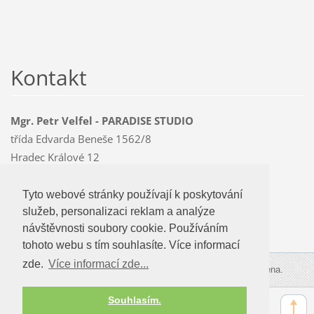
Kontakt
Mgr. Petr Velfel - PARADISE STUDIO
třída Edvarda Beneše 1562/8
Hradec Králové 12
500 12
Mobil: 603 478 763
Tyto webové stránky používají k poskytování
Tyto webové stránky používají k poskytování
paradise
@czMEDIA
.eu
služeb, personalizaci reklam a analýze
služeb, personalizaci reklam a analýze
návštevnosti soubory cookie. Používáním
návštěvnosti soubory cookie. Používáním
tohoto webu s tím souhlasíte.
tohoto webu s tím souhlasíte. Více informací
zde.
Více informací zde...
Více informací zde...
© 2009-2026 PARADISE STUDIO. Všechna práva vyhrazena.
Souhlasím.
Souhlasím.
Zobrazit:
Mobilní verzi
|
Standardní verzi