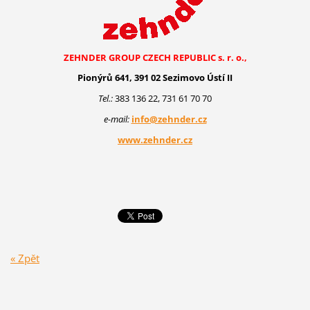
ZEHNDER GROUP CZECH REPUBLIC s. r. o.,
Pionýrů 641, 391 02 Sezimovo Ústí II
Tel.:
383 136 22, 731 61 70 70
e-mail:
info@zehnder.cz
www.zehnder.cz
« Zpět