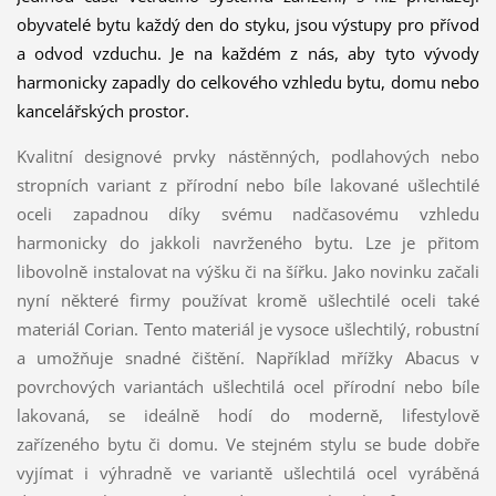
obyvatelé bytu každý den do styku, jsou výstupy pro přívod
a odvod vzduchu. Je na každém z nás, aby tyto vývody
harmonicky zapadly do celkového vzhledu bytu, domu nebo
kancelářských prostor.
Kvalitní designové prvky nástěnných, podlahových nebo
stropních variant z přírodní nebo bíle lakované ušlechtilé
oceli zapadnou díky svému nadčasovému vzhledu
harmonicky do jakkoli navrženého bytu. Lze je přitom
libovolně instalovat na výšku či na šířku. Jako novinku začali
nyní některé firmy používat kromě ušlechtilé oceli také
materiál Corian. Tento materiál je vysoce ušlechtilý, robustní
a umožňuje snadné čištění. Například mřížky Abacus v
povrchových variantách ušlechtilá ocel přírodní nebo bíle
lakovaná, se ideálně hodí do moderně, lifestylově
zařízeného bytu či domu. Ve stejném stylu se bude dobře
vyjímat i výhradně ve variantě ušlechtilá ocel vyráběná