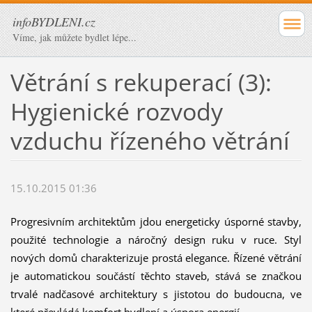
infoBYDLENI.cz
Víme, jak můžete bydlet lépe...
Větrání s rekuperací (3):
Hygienické rozvody
vzduchu řízeného větrání
15.10.2015 01:36
Progresivním architektům jdou energeticky úsporné stavby,
použité technologie a náročný design ruku v ruce. Styl
nových domů charakterizuje prostá elegance. Řízené větrání
je automatickou součástí těchto staveb, stává se značkou
trvalé nadčasové architektury s jistotou do budoucna, ve