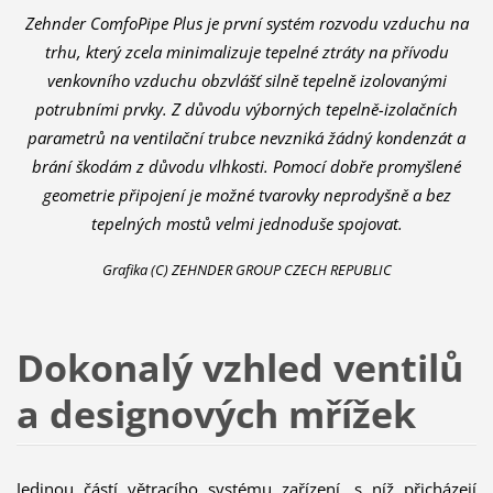
Zehnder ComfoPipe Plus je první systém rozvodu vzduchu na
trhu, který zcela minimalizuje tepelné ztráty na přívodu
venkovního vzduchu obzvlášť silně tepelně izolovanými
potrubními prvky. Z důvodu výborných tepelně-izolačních
parametrů na ventilační trubce nevzniká žádný kondenzát a
brání škodám z důvodu vlhkosti. Pomocí dobře promyšlené
geometrie připojení je možné tvarovky neprodyšně a bez
tepelných mostů velmi jednoduše spojovat.
Grafika (C) ZEHNDER GROUP CZECH REPUBLIC
Dokonalý vzhled ventilů
a designových mřížek
Jedinou částí větracího systému zařízení, s níž přicházejí