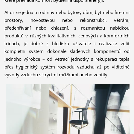
které převládá komfort bydlení a úspora energií.
Ať už se jedná o rodinný nebo bytový dům, byt nebo firemní
prostory, novostavbu nebo rekonstrukci, větrání,
předehřívání nebo chlazení, s rozmanitou nabídkou
produktů v různých kvalitativních, cenových a komfortních
třídách, je dobré z hlediska uživatele i realizace volit
kompletní systém dokonale sladěných komponentů od
jednoho výrobce – od větrací jednotky s rekuperací tepla
přes hygienický systém rozvodu vzduchu až po viditelné
vývody vzduchu s krycími mřížkami anebo ventily.