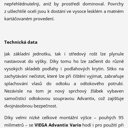
nepřehlédnutelný, aniž by prostředí dominoval. Povrchy
z ušlechtilé oceli jsou k dostání ve vysoce lesklém a matném
kartáčovaném provedení.
Technická data
Jak základní jednotku, tak i středový rošt lze plynule
nastavovat do výšky. Díky tomu ho lze začlenit do různě
vysokých skladeb podlahy i podlahových krytin. Sítko na
zachytávání nečistot, které lze při čištění vyjímat, zabraňuje
splachování vlasů do odtoku a odtokového potrubí.
Nezávisle na tom je nový sprchový žlábek vybaven
samočisticí odtokovou soupravou Advantix, což zajišťuje
dvojnásobnou bezpečnost.
Díky velmi nízké celkové montážní výšce – pouhých 95
milimetrů – se
VIEGA Advantix Vario
hodí i pro použití při