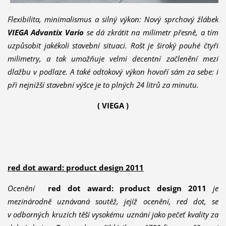
Flexibilita, minimalismus a silný výkon: Nový sprchový žlábek
VIEGA Advantix Vario
se dá zkrátit na milimetr přesně, a tím
uzpůsobit jakékoli stavební situaci. Rošt je široký pouhé čtyři
milimetry, a tak umožňuje velmi decentní začlenění mezi
dlažbu v podlaze. A také odtokový výkon hovoří sám za sebe: i
při nejnižší stavební výšce je to plných 24 litrů za minutu.
( VIEGA )
red dot award: product design 2011
Ocenění
red dot award: product design 2011
je
mezinárodně uznávaná soutěž, jejíž ocenění, red dot, se
v odborných kruzích těší vysokému uznání jako pečeť kvality za