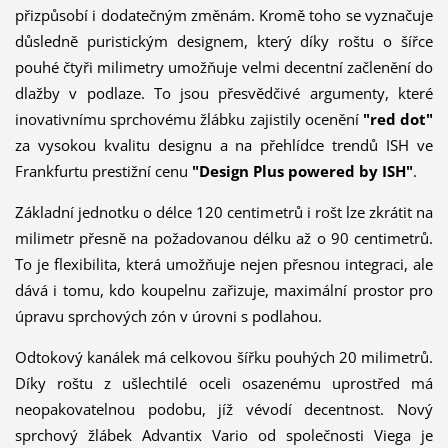
přizpůsobí i dodatečným změnám. Kromě toho se vyznačuje
důsledně puristickým designem, který díky roštu o šířce
pouhé čtyři milimetry umožňuje velmi decentní začlenění do
dlažby v podlaze. To jsou přesvědčivé argumenty, které
inovativnímu sprchovému žlábku zajistily ocenění
"red dot"
za vysokou kvalitu designu a na přehlídce trendů ISH ve
Frankfurtu prestižní cenu
"Design Plus powered by ISH"
.
Základní jednotku o délce 120 centimetrů i rošt lze zkrátit na
milimetr přesně na požadovanou délku až o 90 centimetrů.
To je flexibilita, která umožňuje nejen přesnou integraci, ale
dává i tomu, kdo koupelnu zařizuje, maximální prostor pro
úpravu sprchových zón v úrovni s podlahou.
Odtokový kanálek má celkovou šířku pouhých 20 milimetrů.
Díky roštu z ušlechtilé oceli osazenému uprostřed má
neopakovatelnou podobu, jíž vévodí decentnost. Nový
sprchový žlábek Advantix Vario od společnosti Viega je