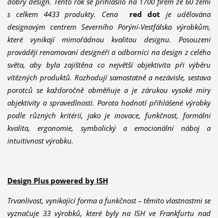
dobrý design. Tento rok se přihlásilo na 1700 firem ze 60 zemí
s celkem 4433 produkty. Cena
red dot
je udělována
designovým centrem Severního Porýní-Vestfálska výrobkům,
které vynikají mimořádnou kvalitou designu. Posouzení
provádějí renomovaní designéři a odborníci na design z celého
světa, aby byla zajištěna co největší objektivita při výběru
vítězných produktů. Rozhodují samostatně a nezávisle, sestava
porotců se každoročně obměňuje a je zárukou vysoké míry
objektivity a spravedlnosti. Porota hodnotí přihlášené výrobky
podle různých kritérií, jako je inovace, funkčnost, formální
kvalita, ergonomie, symbolický a emocionální náboj a
intuitivnost výrobku.
Design Plus powered by ISH
Trvanlivost, vynikající forma a funkčnost – těmito vlastnostmi se
vyznačuje 33 výrobků, které byly na ISH ve Frankfurtu nad