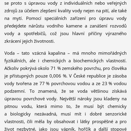
se proto s úpravou vody z individuálních nebo veřejných
zdrojů za účelem zlepšení kvality vody nejen na pití, ale také
na mytí. Pomocí speciálních zařízení pro úpravu vody
předejdete nárůstu vodního kamene a zanášení rozvodů
vody a spotřebičů, což jsou hlavní příčiny výrazného
zkrácení jejich životnosti.
Voda – tato vzácná kapalina – má mnoho mimořádných
fyzikálních, ale i chemických a biochemických vlastností.
Ačkoliv pokrývá okolo 71 % zemského povrchu, pro člověka
je přístupných pouze 0,006 %. V České republice je zásoba
vody tvořena ze 77 % povrchovou vodou a ze 23 % vodou
podzemní. To znamená, že se voda většinou získává
úpravou povrchové vody. Největší nároky jsou kladeny na
pitnou vodu, která mimo to, že musí být chemicky
a biologicky nezávadná, musí mít i dobré senzorické
vlastnosti, čili měla by obsahovat i látky prospěšné a pro
život nezbytné, jako jsou vápník, hořčík a další stopové