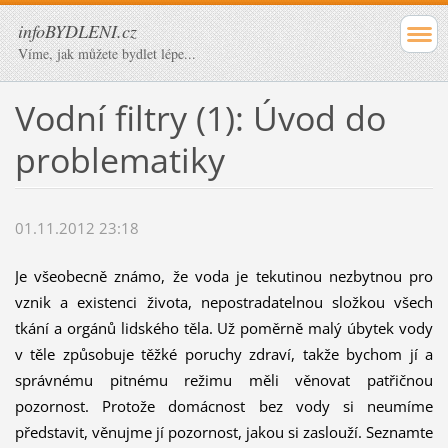
infoBYDLENI.cz
Víme, jak můžete bydlet lépe...
Vodní filtry (1): Úvod do
problematiky
01.11.2012 23:18
Je všeobecně známo, že voda je tekutinou nezbytnou pro
vznik a existenci života, nepostradatelnou složkou všech
tkání a orgánů lidského těla. Už poměrně malý úbytek vody
v těle způsobuje těžké poruchy zdraví, takže bychom jí a
správnému pitnému režimu měli věnovat patřičnou
pozornost. Protože domácnost bez vody si neumíme
představit, věnujme jí pozornost, jakou si zaslouží.
Seznamte