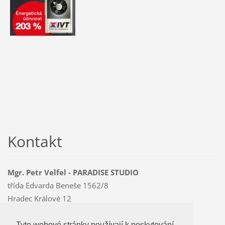
Kontakt
Mgr. Petr Velfel - PARADISE STUDIO
třída Edvarda Beneše 1562/8
Hradec Králové 12
500 12
Mobil: 603 478 763
Tyto webové stránky používají k poskytování
Tyto webové stránky používají k poskytování