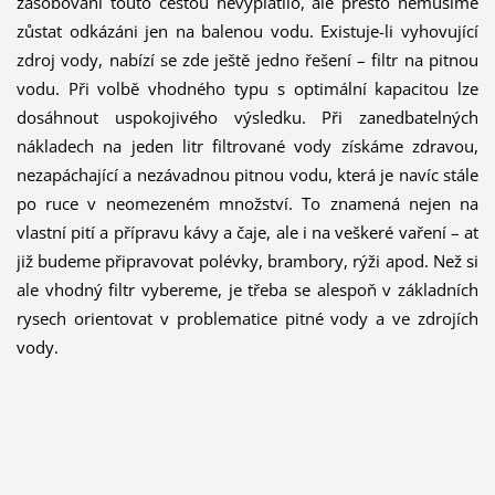
zásobování touto cestou nevyplatilo, ale přesto nemusíme
zůstat odkázáni jen na balenou vodu. Existuje-li vyhovující
zdroj vody, nabízí se zde ještě jedno řešení – filtr na pitnou
vodu. Při volbě vhodného typu s optimální kapacitou lze
dosáhnout uspokojivého výsledku. Při zanedbatelných
nákladech na jeden litr filtrované vody získáme zdravou,
nezapáchající a nezávadnou pitnou vodu, která je navíc stále
po ruce v neomezeném množství. To znamená nejen na
vlastní pití a přípravu kávy a čaje, ale i na veškeré vaření – ať
již budeme připravovat polévky, brambory, rýži apod. Než si
ale vhodný filtr vybereme, je třeba se alespoň v základních
rysech orientovat v problematice pitné vody a ve zdrojích
vody.