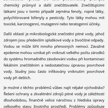
chemický průmysl a další znečišťovatelé. Znečišťujícími
látkami jsou v tomto případě zejména fenoly, ropné látky,
polychlórované bifenyly a pesticidy. Tyto látky mohou mít
toxické, karcinogenní, mutagenní nebo teratogenní účinky.
Další oblastí je mikrobiologické znečistění pitné vody, jehož
zdrojem jsou především splaškové vody a živočišné odpady.
Vodou se může šířit mnoho přenosných nemocí. Závažné
epidemie mohou vznikat při vniknutí velkého počtu zárodků
do systému hromadného zásobování vodou při kontaminaci
fekálním znečištěním a nedostatečnou úpravou povrchové
vody. Studny jsou často infikovány vniknutím povrchové
vody při deštích.
Je možné z těchto problémů vůbec najít nějaké východisko?
Řešení ochrany a zkvalitnění zdrojů pitné vody je záležitostí
dlouhodobou, finančně velice náročnou z hlediska úpravy
celkového stavu životního prostředí. Problémy způsobuje