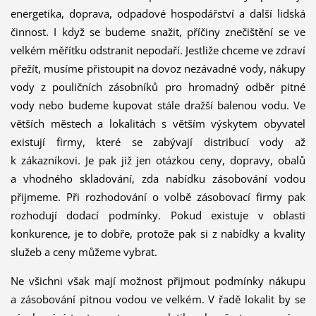
energetika, doprava, odpadové hospodářství a další lidská
činnost. I když se budeme snažit, příčiny znečištění se ve
velkém měřítku odstranit nepodaří. Jestliže chceme ve zdraví
přežít, musíme přistoupit na dovoz nezávadné vody, nákupy
vody z pouličních zásobníků pro hromadný odběr pitné
vody nebo budeme kupovat stále dražší balenou vodu. Ve
větších městech a lokalitách s větším výskytem obyvatel
existují firmy, které se zabývají distribucí vody až
k zákazníkovi. Je pak již jen otázkou ceny, dopravy, obalů
a vhodného skladování, zda nabídku zásobování vodou
přijmeme. Při rozhodování o volbě zásobovací firmy pak
rozhodují dodací podmínky. Pokud existuje v oblasti
konkurence, je to dobře, protože pak si z nabídky a kvality
služeb a ceny můžeme vybrat.
Ne všichni však mají možnost přijmout podmínky nákupu
a zásobování pitnou vodou ve velkém. V řadě lokalit by se