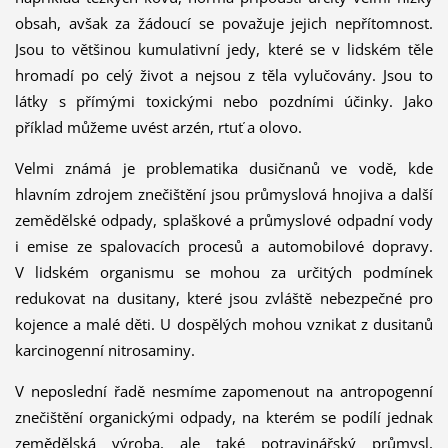
obsah, avšak za žádoucí se považuje jejich nepřítomnost.
Jsou to většinou kumulativní jedy, které se v lidském těle
hromadí po celý život a nejsou z těla vylučovány. Jsou to
látky s přímými toxickými nebo pozdními účinky. Jako
příklad můžeme uvést arzén, rtuť a olovo.
Velmi známá je problematika dusičnanů ve vodě, kde
hlavním zdrojem znečištění jsou průmyslová hnojiva a další
zemědělské odpady, splaškové a průmyslové odpadní vody
i emise ze spalovacích procesů a automobilové dopravy.
V lidském organismu se mohou za určitých podmínek
redukovat na dusitany, které jsou zvláště nebezpečné pro
kojence a malé děti. U dospělých mohou vznikat z dusitanů
karcinogenní nitrosaminy.
V neposlední řadě nesmíme zapomenout na antropogenní
znečištění organickými odpady, na kterém se podílí jednak
zemědělská výroba, ale také potravinářský průmysl,