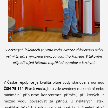
V některých lokalitách je pitná voda výrazně chlorovaná nebo
velmi tvrdá, s výraznou tvorbou vodního kamene. V takovém
případě bývá řešením například aquabar v kuchyni.
V České republice je kvalita pitné vody stanovena normou
ČSN 75 111 Pitná voda
. Jsou zde uvedeny maximální nebo
minimální přípustné koncentrace příměsí, při kterých je
možno vodu považovat za pitnou. U některých látek,
například těžkých kovů, norma připouští určitý velmi nízký