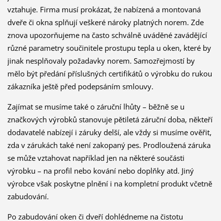
vztahuje. Firma musí prokázat, že nabízená a montovaná
dveře či okna splňují veškeré nároky platných norem. Zde
znova upozorňujeme na často schválně uváděné zavádějící
různé parametry součinitele prostupu tepla u oken, které by
jinak nesplňovaly požadavky norem. Samozřejmostí by
mělo být předání příslušných certifikátů o výrobku do rukou
zákazníka ještě před podepsáním smlouvy.
Zajímat se musíme také o záruční lhůty – běžně se u
značkových výrobků stanovuje pětiletá záruční doba, někteří
dodavatelé nabízejí i záruky delší, ale vždy si musíme ověřit,
zda v zárukách také není zakopaný pes. Prodloužená záruka
se může vztahovat například jen na některé součásti
výrobku – na profil nebo kování nebo doplňky atd. Jiný
výrobce však poskytne plnění i na kompletní produkt včetně
zabudování.
Po zabudování oken či dveří dohlédneme na čistotu