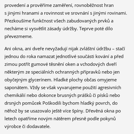
provedení a prověříme zaměření, rovnoběžnost hran
s jinými hranami a rovinnost ve srovnání s jinými rovinami.
Přezkoušíme funkčnost všech zabudovaných prvků a
necháme si vysvětlit zásady údržby. Teprve poté dílo
převezmeme.
Ani okna, ani dveře nevyžadují nijak zvláštní údržbu – stačí
jednou do roka namazat jednotlivé součásti kování a před
zimou potřít gumové těsnění oken a vchodových dveří
některým ze speciálních ochranných přípravků nebo jen
obyčejným glycerínem. Hladké plochy občas omyjeme
saponátem. Vždy se však vyvarujeme použití agresivních
chemikálií nebo dokonce brusných prášků či písků nebo
drsných pomůcek Poškodili bychom hladký povrch, do
něhož by se usazovalo ještě více špíny. Dřevěná okna po
letech opatříme novým nátěrem přesně podle pokynů
výrobce či dodavatele.