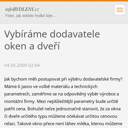
infoBYDLENI.cz
Víme, jak můžete bydlet lépe...
Vybíráme dodavatele
oken a dveří
04.05.2009 02:44
Jak bychom měli postupovat při výběru dodavatelské firmy?
Máme-li jasno ve volbě materiálu a technických
parametrech, zaměříme se na odpovědný výběr výrobce a
montážní firmy. Mezi nejdůležitější parametry bude určitě
patřit cena. Bohužel nelze jednoznačně stanovit, že za okna
či dveře určitého typu můžeme očekávat určitou cenovou
relaci. Takové okno přece není láhev mléka, kterou můžeme