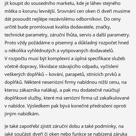
jít koupit do sousedního marketu, kde je láhev stejného
mléka o korunu levnější. Srovnání cen oken či dveří musíme
dát posoudit nejlépe nezávislému odborníkovi. Do ceny
určitě bude promlouvat kvalita dodavatele, značky,
technické parametry, záruční lhůta, servis a další parametry.
Proto vždy požádáme o písemný a důkladný rozpočet hned
u několika vyhlédnutých a vytipovaných dodavatelů.
V rozpočtu musí být komplexní a úplná specifikace služeb
včetně dopravy, likvidace stávajícího odpadu, vyčíslení
veškerých doplňků – kování, parapetů, stínících prvků a
doplňků. Některé neseriózní firmy nabídnou nižší cenu, na
kterou zákazníka nalákají, a pak mu dodatečně naúčtují
doplňkové služby, které má seriózní firma už zakalkulované
v nabídce. Výsledkem pak bývá konečné předražení oproti
jiným nabídkám.
Je také zapotřebí zjistit záruční dobu a také podmínky, na
jaké součásti dveří či oken nebo funkce se nabízená záruka