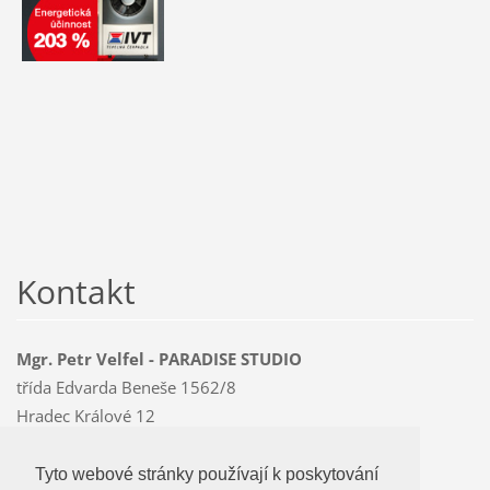
Kontakt
Mgr. Petr Velfel - PARADISE STUDIO
třída Edvarda Beneše 1562/8
Hradec Králové 12
500 12
Mobil: 603 478 763
Tyto webové stránky používají k poskytování
Tyto webové stránky používají k poskytování