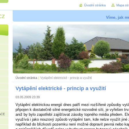
Úvodní stránka
Mapa st
cz
Víme, jak mů
Úvodní stránka
|
Vytápění elektrické - princip a využití
Vytápění elektrické - princip a využití
03.05.2009 23:39
Vytápění elektrickou energií dnes patří mezi rozšířené způsoby vy
připojen k dostatečně silné energetické rozvodné síti, je vyřešen trv
ACE
aniž by bylo zapotřebí zajišťovat zásoby topného média předem. Ele
využívá i jako nouzový způsob vytápění tam, kde nelze využít jiné z
například do blízkosti pozemku není možné dopravit pevná nebo kap