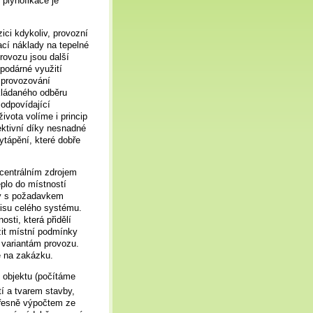
plynofikace je
zici kdykoliv, provozní
ací náklady na tepelné
rovozu jsou další
podárné využití
é provozování
kládaného odběru
 odpovídající
vota volíme i princip
ektivní díky nesnadné
ytápění, které dobře
 centrálním zdrojem
eplo do místností
dy s požadavkem
visu celého systému.
osti, která přidělí
ážit místní podmínky
 variantám provozu.
ě na zakázku.
t objektu (počítáme
tí a tvarem stavby,
přesně výpočtem ze