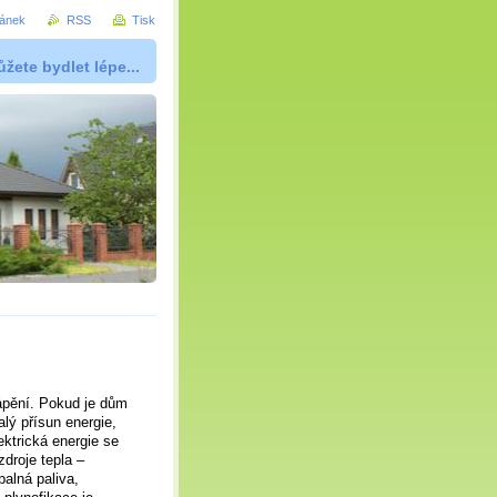
ránek
RSS
Tisk
žete bydlet lépe...
tápění. Pokud je dům
alý přísun energie,
ktrická energie se
droje tepla –
alná paliva,