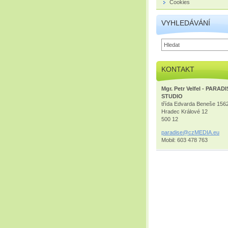
Cookies
VYHLEDÁVÁNÍ
KONTAKT
Mgr. Petr Velfel - PARAD
STUDIO
třída Edvarda Beneše 156
Hradec Králové 12
500 12
paradise
@czMEDIA
.eu
Mobil: 603 478 763