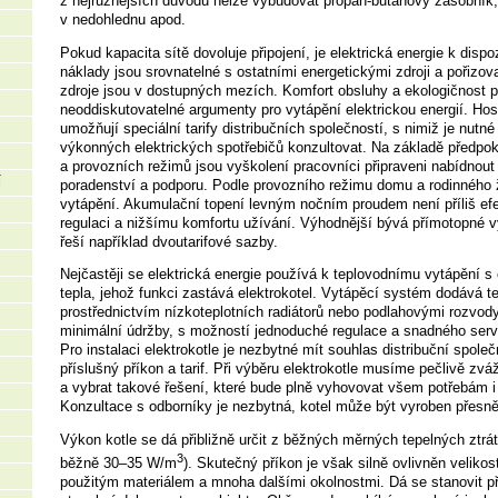
z nejrůznějších důvodů nelze vybudovat propan-butanový zásobník, 
v nedohlednu apod.
Pokud kapacita sítě dovoluje připojení, je elektrická energie k dispo
náklady jsou srovnatelné s ostatními energetickými zdroji a pořizov
zdroje jsou v dostupných mezích. Komfort obsluhy a ekologičnost p
neoddiskutovatelné argumenty pro vytápění elektrickou energií. Hos
umožňují speciální tarify distribučních společností, s nimiž je nutn
výkonných elektrických spotřebičů konzultovat. Na základě předpo
a provozních režimů jsou vyškolení pracovníci připraveni nabídnout
Í
poradenství a podporu. Podle provozního režimu domu a rodinného ži
vytápění. Akumulační topení levným nočním proudem není příliš ef
regulaci a nižšímu komfortu užívání. Výhodnější bývá přímotopné v
řeší například dvoutarifové sazby.
Nejčastěji se elektrická energie používá k teplovodnímu vytápění s
tepla, jehož funkci zastává elektrokotel. Vytápěcí systém dodává t
prostřednictvím nízkoteplotních radiátorů nebo podlahovými rozvo
minimální údržby, s možností jednoduché regulace a snadného ser
Pro instalaci elektrokotle je nezbytné mít souhlas distribuční společn
příslušný příkon a tarif. Při výběru elektrokotle musíme pečlivě zv
a vybrat takové řešení, které bude plně vyhovovat všem potřebám i
Konzultace s odborníky je nezbytná, kotel může být vyroben přesn
Výkon kotle se dá přibližně určit z běžných měrných tepelných ztrá
3
běžně 30–35 W/m
). Skutečný příkon je však silně ovlivněn velikos
použitým materiálem a mnoha dalšími okolnostmi. Dá se stanovit 