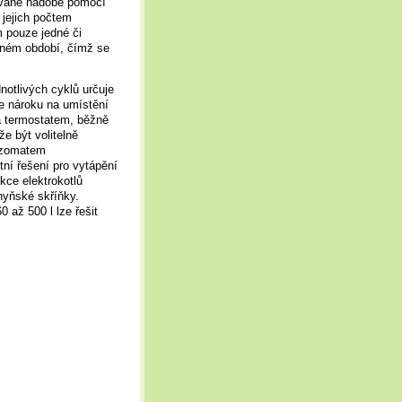
ované nádobě pomocí
 jejich počtem
 pouze jedné či
dném období, čímž se
notlivých cyklů určuje
e nároku na umístění
na termostatem, běžně
že být volitelně
nzomatem
ní řešení pro vytápění
kce elektrokotlů
hyňské skříňky.
až 500 l lze řešit