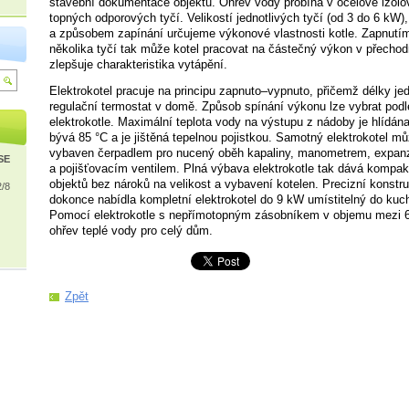
stavební dokumentace objektu. Ohřev vody probíhá v ocelové izol
topných odporových tyčí. Velikostí jednotlivých tyčí (od 3 do 6 kW),
a způsobem zapínání určujeme výkonové vlastnosti kotle. Zapnutím
několika tyčí tak může kotel pracovat na částečný výkon v přecho
zlepšuje charakteristika vytápění.
Elektrokotel pracuje na principu zapnuto–vypnuto, přičemž délky jed
regulační termostat v domě. Způsob spínání výkonu lze vybrat podl
elektrokotle. Maximální teplota vody na výstupu z nádoby je hlídá
bývá 85 °C a je jištěná tepelnou pojistkou. Samotný elektrokotel mů
vybaven čerpadlem pro nucený oběh kapaliny, manometrem, expa
ISE
a pojišťovacím ventilem. Plná výbava elektrokotle tak dává kompakt
objektů bez nároků na velikost a vybavení kotelen. Precizní konstru
2/8
dokonce nabídla kompletní elektrokotel do 9 kW umístitelný do kuc
Pomocí elektrokotle s nepřímotopným zásobníkem v objemu mezi 60 
ohřev teplé vody pro celý dům.
Zpět