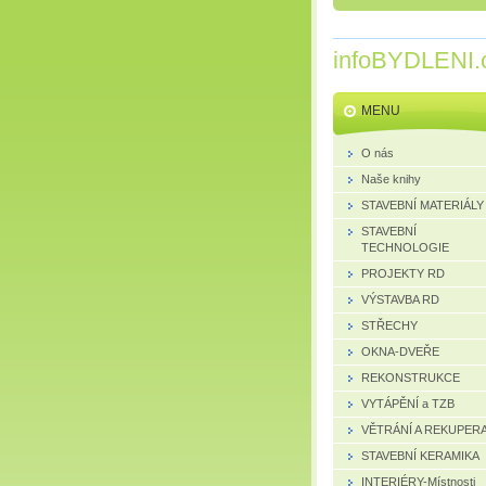
infoBYDLENI.
MENU
O nás
Naše knihy
STAVEBNÍ MATERIÁLY
STAVEBNÍ
TECHNOLOGIE
PROJEKTY RD
VÝSTAVBA RD
STŘECHY
OKNA-DVEŘE
REKONSTRUKCE
VYTÁPĚNÍ a TZB
VĚTRÁNÍ A REKUPER
STAVEBNÍ KERAMIKA
INTERIÉRY-Místnosti