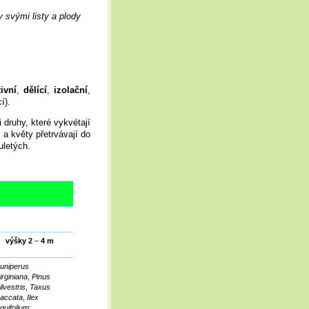
y svými listy a plody
ivní
,
dělící
,
izolační
,
í).
i druhy, které vykvétají
 a květy přetrvávají do
uletých.
výšky 2
–
4 m
uniperus
irginiana
,
Pinus
ilvestris
,
Taxus
accata
,
Ilex
quifolium
;