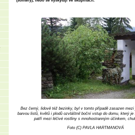
(solitéry), nebo se vyskytují ve skupinách.
Í
Bez černý, lidově též bezinky, byl v tomto případě zasazen mezi 
barvou listů, květů i plodů ozvláštnil boční vstup do domu, který je
patří mezi léčivé rostliny s mnohostranným účinkem, chut
Foto (C) PAVLA HARTMANOVÁ