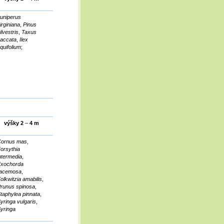
uniperus
irginiana
,
Pinus
ilvestris
,
Taxus
accata
,
Ilex
quifolium
;
výšky 2
–
4 m
ornus mas
,
orsythia
ntermedia
,
xochorda
racemosa
,
olkwitzia amabilis
,
runus spinosa
,
taphylea pinnata
,
yringa vulgaris
,
yringa