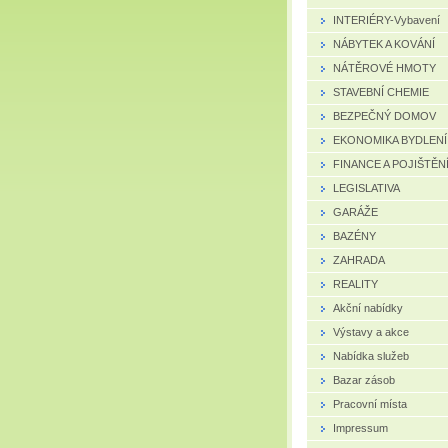
INTERIÉRY-Vybavení
NÁBYTEK A KOVÁNÍ
NÁTĚROVÉ HMOTY
STAVEBNÍ CHEMIE
BEZPEČNÝ DOMOV
EKONOMIKA BYDLENÍ
FINANCE A POJIŠTĚN
LEGISLATIVA
GARÁŽE
BAZÉNY
ZAHRADA
REALITY
Akční nabídky
Výstavy a akce
Nabídka služeb
Bazar zásob
Pracovní místa
Impressum