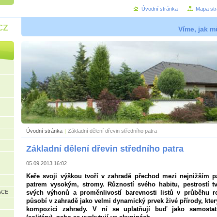
Úvodní stránka
Mapa st
cz
Víme, jak mů
Úvodní stránka
|
Základní dělení dřevin středního patra
Základní dělení dřevin středního patra
05.09.2013 16:02
Keře svoji výškou tvoří v zahradě přechod mezi nejnižším pa
patrem vysokým, stromy. Růzností svého habitu, pestrostí tva
ACE
svých výhonů a proměnlivostí barevnosti listů v průběhu r
působí v zahradě jako velmi dynamický prvek živé přírody, kter
kompozici zahrady. V ní se uplatňují buď jako samostat