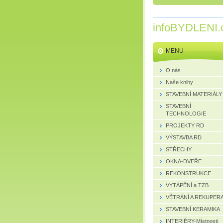
infoBYDLENI.
MENU
O nás
Naše knihy
STAVEBNÍ MATERIÁLY
STAVEBNÍ
TECHNOLOGIE
PROJEKTY RD
VÝSTAVBA RD
STŘECHY
OKNA-DVEŘE
REKONSTRUKCE
VYTÁPĚNÍ a TZB
VĚTRÁNÍ A REKUPER
STAVEBNÍ KERAMIKA
INTERIÉRY-Místnosti