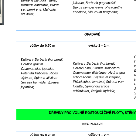
Berberis buxifolia
'
Nana
',
julianae
,
Berberis gagnepainii
,
Berberis candidula
,
Buxus
Buxus sempervirens
,
Pyracantha
sempervirens
,
Mahonia
coccinea
,
Viburnum pragense
;
aquifolia
;
OPADAVÉ
výšky do 0,70 m
výšky 1
–
2 m
C
Kultivary
Berberis thunbergii
,
F
Kultivary
Berberis thunbergii
,
Deutzia gracilis
,
i
Cornus alba
,
Cornus stolonifera
,
Chaenomeles japonica
,
E
Cotoneaster dielsianus
,
Hydrangea
Potentilla fruticosa
,
Ribes
arborescens
,
Ligustrum vulgare
,
alpinum, Spiraea albiflora
,
K
Philadelphus lemoinei
,
Spiraea van
Spiraea bumalda
,
Spiraea
P
Houttei
,
Symphoricarpos
japonica
;
S
orbiculatus
,
Weigela hybrida
;
S
S
DŘEVINY PRO VOLNĚ ROSTOUCÍ ŽIVÉ PLOTY, STĚNY
NEOPADAVÉ
výšky do 0,70 m
výšky 1
–
2 m