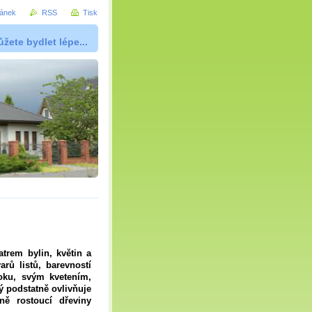
ránek
RSS
Tisk
žete bydlet lépe...
trem bylin, květin a
rů listů, barevností
oku, svým kvetením,
ý podstatně ovlivňuje
ně rostoucí dřeviny