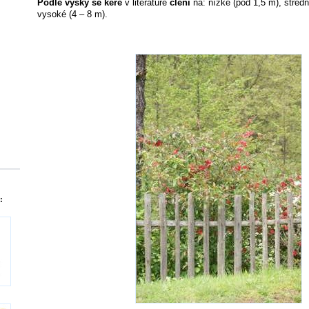
Podle výšky se keře
v literatuře
člení
na: nízké (pod 1,5 m), střed
vysoké (4 – 8 m).
: