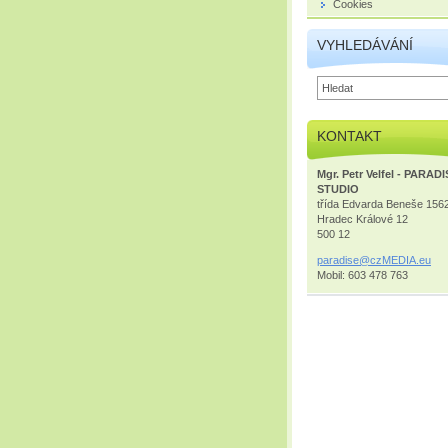
Cookies
VYHLEDÁVÁNÍ
KONTAKT
Mgr. Petr Velfel - PARAD
STUDIO
třída Edvarda Beneše 156
Hradec Králové 12
500 12
paradise
@czMEDIA
.eu
Mobil: 603 478 763