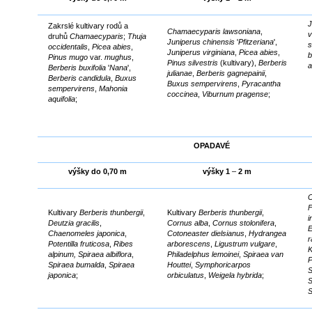
J
Zakrslé kultivary rodů a
Chamaecyparis lawsoniana
,
v
druhů
Chamaecyparis
;
Thuja
Juniperus chinensis
'
Pfitzeriana
',
s
occidentalis
,
Picea abies
,
Juniperus virginiana
,
Picea abies
,
b
Pinus mugo
var.
mughus
,
Pinus silvestris
(kultivary),
Berberis
a
Berberis buxifolia
'
Nana
',
julianae
,
Berberis gagnepainii
,
Berberis candidula
,
Buxus
Buxus sempervirens
,
Pyracantha
sempervirens
,
Mahonia
coccinea
,
Viburnum pragense
;
aquifolia
;
OPADAVÉ
výšky do 0,70 m
výšky 1
–
2 m
C
F
Kultivary
Berberis thunbergii
,
Kultivary
Berberis thunbergii
,
i
Deutzia gracilis
,
Cornus alba
,
Cornus stolonifera
,
E
Chaenomeles japonica
,
Cotoneaster dielsianus
,
Hydrangea
Potentilla fruticosa
,
Ribes
arborescens
,
Ligustrum vulgare
,
K
alpinum, Spiraea albiflora
,
Philadelphus lemoinei
,
Spiraea van
P
Spiraea bumalda
,
Spiraea
Houttei
,
Symphoricarpos
S
japonica
;
orbiculatus
,
Weigela hybrida
;
S
S