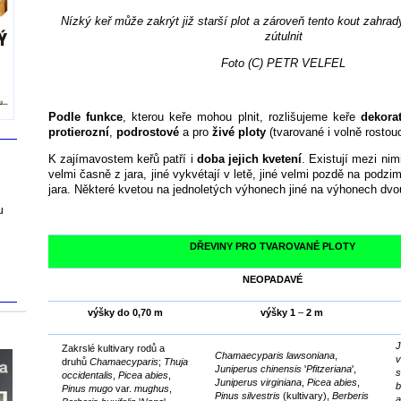
Nízký keř může zakrýt již starší plot a zároveň tento kout zahrad
zútulnit
Foto (C) PETR VELFEL
Podle funkce
, kterou keře mohou plnit, rozlišujeme keře
dekorat
protierozní
,
podrostové
a pro
živé
ploty
(tvarované i volně rostouc
K zajímavostem keřů patří i
doba jejich kvetení
. Existují mezi nim
velmi časně z jara, jiné vykvétají v letě, jiné velmi pozdě na podzim
jara. Některé kvetou na jednoletých výhonech jiné na výhonech dvo
u
DŘEVINY PRO TVAROVANÉ PLOTY
NEOPADAVÉ
výšky do 0,70 m
výšky 1
–
2 m
J
Zakrslé kultivary rodů a
Chamaecyparis lawsoniana
,
v
druhů
Chamaecyparis
;
Thuja
Juniperus chinensis
'
Pfitzeriana
',
s
occidentalis
,
Picea abies
,
Juniperus virginiana
,
Picea abies
,
b
Pinus mugo
var.
mughus
,
Pinus silvestris
(kultivary),
Berberis
a