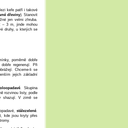
zi keře patří i takové
vné
dřeviny
). Stanovit
žné jen velmi zhruba.
2 – 3 m, jinde mohou
é druhy, u kterých se
mínky, poměrně dobře
dobře regenerují. Při
rážejí. Chceme-li se
enším jejich základní
oloopadavé
. Skupina
 rozvinou listy, podle
y shazují. V zimě se
neopadavé,
stálezelené
.
t, kde jsou kryty přes
tromy.