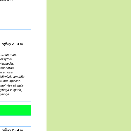
výšky 2
–
4 m
ornus mas
,
orsythia
ntermedia
,
xochorda
racemosa
,
olkwitzia amabilis
,
runus spinosa
,
taphylea pinnata
,
yringa vulgaris
,
yringa
výšky 2
–
4 m