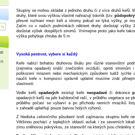
Skupiny se mohou skládat z jednoho druhu či z více druhů keřů. Me
druhy, které svou výškou vlastně nahrazují trávník (tzv.
půdopokry
přesné rozhraní mezi keři a stromy pokud se týká výšky, je mo
Zatím co v našich podmínkách některé druhy dorůstají výšky 
dorůstat výšek dospělých stromů. Vnímejme proto jako keře takov
výška pohybuje zhruba do 5 m.
ISE
Vysoká pestrost, vybere si každý
2/8
Keře nabízí bohatou druhovou škálu pro různé stanovištní pod
(zejména opadavé) snáší znečistění ovzduší, oproti stromům i 
poškození mrazem nebo mechanickým způsobem tudíž rychle ob
naučit keře v kompozici správně uplatnit musíme znát přinejm
vlastnosti:
Vedle keřů
opadavých
existují keře
neopadavé
či dokonce
p
opadavých keřů na jaře každoročně raší, v průběhu vegetace se plně
průběhu počasí se vybarví a po příchodu ranních mrazíků list
v zahradě uplatňují pouze barvou holých výhonů.
Z hlediska celoročního působení tvoří zajímavou skupinu keře 
Většinou pochází z teplejších oblastí avšak i ze severních lokali
zimu sněhovou pokrývkou, ze stanovišť na kterých jsou chráněny s