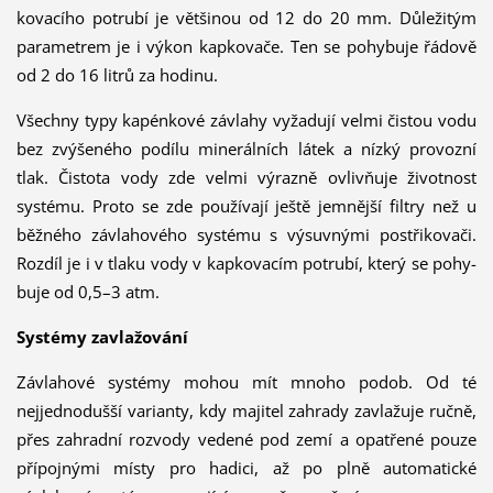
kovacího potrubí je většinou od 12 do 20 mm. Důležitým
parametrem je i výkon kapkovače. Ten se pohybuje řádově
od 2 do 16 litrů za hodinu.
Všechny typy kapénkové závlahy vyžadují velmi čistou vodu
bez zvýšeného podílu minerálních látek a nízký provozní
tlak. Čistota vody zde velmi výrazně ovlivňuje životnost
systému. Proto se zde používají ještě jemnější filtry než u
běžného závlahového systému s výsuvnými postřikovači.
Rozdíl je i v tlaku vody v kap­kovacím potrubí, který se pohy­
buje od 0,5–3 atm.
Systémy zavlažování
Závlahové systémy mohou mít mnoho podob. Od té
nejjednodušší varianty, kdy majitel zahrady zavlažuje ručně,
přes zahradní rozvody vedené pod zemí a opatřené pouze
přípojnými místy pro hadici, až po plně automatické