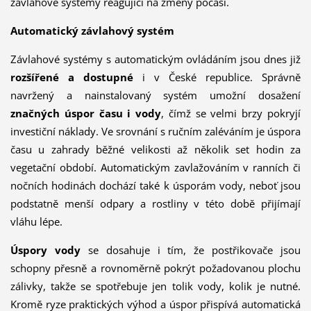
závlahové systémy reagující na změny počasí.
Automatický závlahový systém
Závlahové systémy s automa­tic­kým ovládáním jsou dnes již
rozšířené a dostupné
i v České republice. Správně
navržený a na­insta­lovaný systém umožní dosažení
značných úspor času i vody
, čímž se velmi brzy pokryjí
investiční náklady. Ve srovnání s ručním zaléváním je úspora
času u zahrady běžné velikosti až několik set hodin za
vegetační období. Automatickým zavlažová­ním v ranních či
nočních ho­dinách dochází také k úsporám vody, neboť jsou
podstatně menší odpary a rostliny v této době přijímají
vláhu lépe.
Úspory vody
se dosahuje i tím, že postřikovače jsou
schopny přesně a rovnoměrně pokrýt požadovanou plochu
zálivky, takže se spotřebuje jen tolik vody, kolik je nutné.
Kromě ryze praktických výhod a úspor přispívá automatická