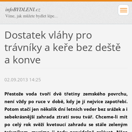
infoBYDLENI.cz
Víme, jak můžete bydlet lépe...
Dostatek vláhy pro
trávníky a keře bez deště
a konve
02.09.2013 14:25
Přestože voda tvoří dvě třetiny zemského povrchu,
není vždy po ruce v době, kdy je jí nejvíce zapotřebí.
Potom stačí jen několik dní letních veder bez srážek a i
sebekrásnější zahrada ztratí svou tvář. Chceme-li mít
po celý rok svěží kvetoucí zahradu se stále zeleným