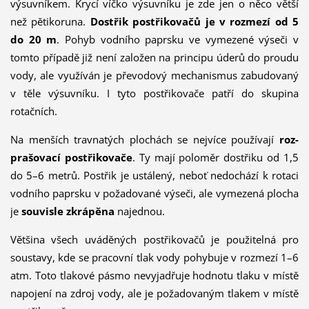
výsuvníkem. Krycí víčko výsuvníku je zde jen o něco větší
než pětikoruna.
Dostřik postřikovačů je v rozmezí od 5
do 20 m
. Pohyb vodního paprsku ve vymezené výseči v
tomto případě již není založen na principu úderů do proudu
vody, ale využíván je převodový mechanismus zabudovaný
v těle výsuvníku. I tyto postřikovače patří do skupina
rotačních.
Na menších travnatých plo­chách se nejvíce používají
roz­
prašovací postřikovače
. Ty mají poloměr dostřiku od 1,5
do 5–6 metrů. Postřik je ustálený, neboť ne­dochází k rotaci
vodního paprsku v požadované výseči, ale vymezená plocha
je
souvisle zkrá­pěna
najednou.
Většina všech uváděných postřikovačů je použitelná pro
soustavy, kde se pracovní tlak vody pohybuje v rozmezí 1–6
atm. Toto tlakové pásmo nevyjadřuje hodnotu tlaku v místě
napojení na zdroj vody, ale je požadovaným tlakem v místě