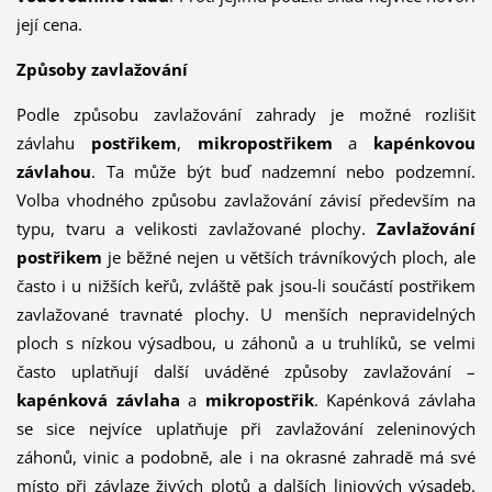
její cena.
Způsoby zavlažování
Podle způsobu zavlažování zahrady je možné rozlišit
závlahu
postřikem
,
mikropostřikem
a
kapénkovou
závlahou
. Ta může být buď nadzemní nebo podzemní.
Volba vhodného způsobu zavlažování závisí především na
typu, tvaru a velikosti zavlažované plochy.
Zavlažování
postřikem
je běžné nejen u větších trávníkových ploch, ale
často i u nižších keřů, zvláště pak jsou-li součástí postřikem
zavlažované travnaté plochy. U menších nepravidelných
ploch s nízkou výsadbou, u záhonů a u truhlíků, se velmi
často uplatňují další uváděné způsoby zavlažování –
kapénková závlaha
a
mikropo­střik
. Kapénková závlaha
se sice nejvíce uplatňuje při zavlažování zeleninových
záhonů, vinic a podobně, ale i na okrasné zahradě má své
místo při závlaze živých plotů a dalších liniových výsadeb.