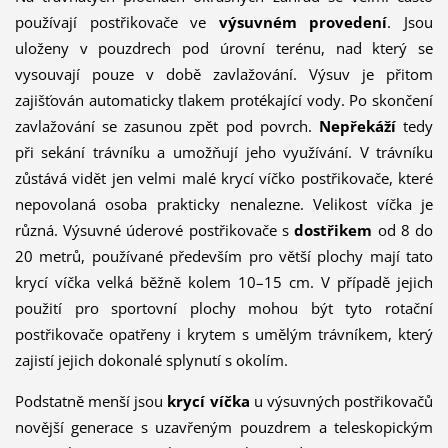
používají postřikovače ve
výsuvném
provedení
. Jsou
uloženy v pouzdrech pod úrovní terénu, nad který se
vysouvají pouze v době zavlažování. Výsuv je přitom
zajišťován automaticky tlakem protékající vody. Po skončení
zavlažování se zasunou zpět pod povrch.
Nepřekáží
tedy
při sekání trávníku a umožňují jeho využívání. V trávníku
zůstává vidět jen velmi malé krycí víčko postřikovače, které
nepovolaná osoba prakticky nenalezne. Velikost víčka je
různá. Výsuvné úderové postřikovače s
dostřikem
od 8 do
20 metrů, používané především pro větší plochy mají tato
krycí víčka velká běžně kolem 10–15 cm. V případě jejich
použití pro sportovní plochy mohou být tyto rotační
postřikovače opatřeny i krytem s umělým trávníkem, kte­rý
zajistí jejich dokonalé splynutí s okolím.
Podstatně menší jsou
krycí víčka
u výsuvných postřikovačů
novější generace s uzavřeným pouzdrem a teleskopickým