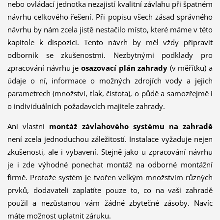
nebo ovládací jednotka nezajistí kvalitní závlahu při špatném
návrhu celkového řešení. Při popisu všech zásad správného
návrhu by nám zcela jistě nestačilo místo, které máme v této
kapitole k dispozici. Tento návrh by měl vždy připravit
odborník se zkušenostmi. Nezbytnými podklady pro
zpracování návrhu je
osazovací plán zahrady
(v měřítku) a
údaje o ní, informace o možných zdrojích vody a jejich
parametrech (množství, tlak, čistota), o půdě a samozřejmě i
o in­dividuálních požadavcích majitele zahrady.
Ani vlastní
montáž závlahového systému na zahradě
není zcela jednoduchou záležitostí. Instalace vyžaduje nejen
zkušenosti, ale i vy­bavení. Stejně jako u zpraco­vání návrhu
je i zde výhodné ponechat montáž na odborné montážní
firmě. Protože systém je tvořen velkým množstvím různých
prvků, dodavateli zaplatíte pouze to, co na vaši zahradě
použil a nezůstanou vám žádné zbytečné zásoby. Navíc
máte možnost uplatnit záruku.