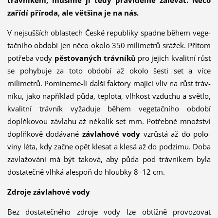
trávníkem, musíme ji tedy pravidelně zalévat. Něco
zařídí příroda, ale většina je na nás.
V nejsušších oblastech České republiky spadne během ve­ge­
tačního období jen něco okolo 350 milimetrů srážek. Přitom
potřeba vody
pěstovaných trávníků
pro jejich kvalitní růst
se pohybuje za toto období až okolo šesti set a více
milimetrů. Pomineme-li další faktory mající vliv na růst tráv­
níku, jako například půda, teplota, vlhkost vzduchu a světlo,
kvalitní trávník vyžaduje během vegetač­ního období
doplňkovou závlahu až několik set mm. Potřebné množství
doplňkově dodávané
závlahové vody
vzrůstá až do polo­
viny léta, kdy začne opět klesat a klesá až do podzimu. Doba
zavlažování má být taková, aby půda pod trávníkem byla
dostatečně vlhká alespoň do hloubky 8–12 cm.
Zdroje závlahové vody
Bez dostatečného zdroje vody lze obtížně provozovat