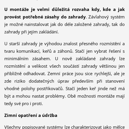
U montáže je velmi důležitá rozvaha kdy, kde a jak
provést potřebné zásahy do zahrady
. Závlahový systém
je možné nainstalovat jak do déle založené zahrady, tak do
zahrady při jejím zakládání.
U starší zahrady je výhodou znalost přesného rozmístění a
tvaru komunikací, keřů a záhonů. Stačí jen vybrat řešení s
minimálním zásahem. U nově zakládané zahrady lze
rozmístění a velikost všech součástí zahrady většinou jen
při­bližně odhadovat. Zemní práce jsou sice rychlejší, ale je
zde riziko dodatečných úprav především při stanovení
vhodné polohy postřikovačů. Stačí jeden keř jinde než má
být a mohou nastat problémy. Obě možnosti montáže mají
tedy své pro i proti.
Zimní opatření a údržba
Všechny popisované systémy lze charakterizovat jako mělce