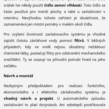
srážek lze někdy použít
čidlo zemní vlhkosti
. Toto čidlo se
často používá pro menší plochy a také u zavlažování v
interiéru. Nevýhodou tohoto zařízení je skutečnost, že
zaznamenává jen místní poměry v malém okolí čidla.
Pro zvýšení životnosti zavlažovacího systému je vhodné
zajistit čistotu závlahové vody pomocí
filtrů
. V běžných
případech, kdy ve vodě nejsou obsaženy nežádou­cí
chemické látky, postačují filtry pro odstranění mechanického
zne­čištění. Ty se osazují na přívodní potrubí hned na jeho
začátku.
Návrh a montáž
Nezbytným předpokladem pro realizaci funkčního,
ekonomického a i efektního závlahového sys­tému je
vhodný návrh a projekt
. U automatického způsobu
zavlažování to platí dvojnásob. Ani sebelepší postřikovače