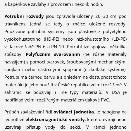
a kapénkové závlahy s provozem i několik hodin.
Potrubní rozvody
jsou zpravidla uloženy 20–30 cm pod
trávníkem. Jedná se tedy o mělce ulo­žené rozvody.
Používané potrubní systémy jsou plastové z polyetylénu
vysokohustotního (HD-PE) nebo nízkohustotního (LD-PE)
v tlakové řadě PN 6 a PN 10. Potrubí lze spojovat několika
způsoby.
Polyfúzním svařováním
(ne různé materiály
navzájem) s pomocí tvarovek, šroubovanými mechanickými
spojkami nebo nástrčnými spojkami (nízkotlaké systémy).
Potrubí má černou barvu a s ohledem na dostupnost tohoto
materiálu je jeho použití v České republice velmi rozšířené. V
zahraničí se používají i jiné typy materiálů. V USA je
například velmi rozšířeným materiálem tlakové PVC.
Průběh zavlažování řídí
ovládací jednotka
. Je napojena na
jednotlivé
elektromagnetické ven­tily
, které otevírají nebo
uzavírají přístup vody do sekcí. V rámci jednoho