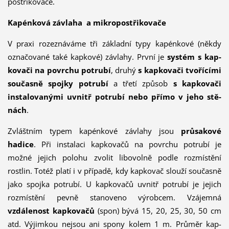
postřikovače.
Kapénková závlaha a mikropostřikovače
V praxi rozeznáváme tři základní typy kapénkové (někdy
označované také kapkové) závla­hy. První je
systém s kap­
ko­vači na povrchu potrubí
, druhý
s kap­kovači tvořícími
současně spojky potrubí
a třetí způsob
s kapkovači
instalovanými uvnitř potrubí nebo přímo v jeho stě­
nách
.
Zvláštním typem kapénkové závlahy jsou
průsakové
hadice
. Při instalaci kapkovačů na po­vrchu potrubí je
možné jejich polohu zvolit libovolně podle rozmístění
rostlin. Totéž platí i v případě, kdy kapkovač slouží současně
jako spojka potrubí. U kapkovačů uvnitř potrubí je jejich
rozmístění pevně stanoveno výrobcem. Vzájemná
vzdálenost kapkovačů
(spon) bývá 15, 20, 25, 30, 50 cm
atd. Výjimkou nejsou ani spony kolem 1 m. Průměr kap­