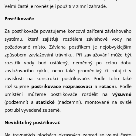
Velmi časté je rovněž její použití v zimní zahradě.
Postřikovače
Za postřikovače považujeme koncová zařízení závlahového
systému, která zajišťují rozdělení závlahové vody na
požadované místo. Závlaha postřikem je nej­obvyklejším
způsobem zavlažování trávníku. Při zavlažování může být
rozstřik vody buď ustálený, neměnný po celou dobu
zavlažovacího cyklu, nebo také proměnlivý či rotující v
závislosti na konstrukci postřikovače. Podle toho také
rozlišujeme
postřikovače rozprašovací
a
rotační
. Podle
umístění můžeme postřikovače rozdělit na
výsuvné
(podzemní) a
statické
(nadzemní), montované na svislé
potrubí vyvedené ze země.
Neviditelný postřikovač
Na travnatých plochách okrasných zahrad se velmi často