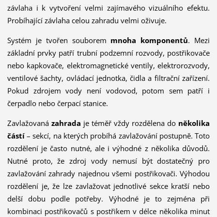
závlaha i k vytvoření velmi zajímavého vizuálního efektu.
Probíhající závlaha celou zahradu velmi oživuje.
Systém je tvořen souborem
mnoha komponentů
. Mezi
základní prvky patří trubní podzemní rozvody, postřikovače
nebo kapkovače, elektromagnetické ven­tily, elektrorozvody,
ventilové šachty, ovládací jednotka, čidla a filtrační zařízení.
Pokud zdrojem vody není vodovod, potom sem pa­tří i
čerpadlo nebo čerpací stanice.
Zavlažovaná
zahrada
je téměř vždy rozdělena do
několika
částí
– sekcí, na kterých probíhá zavlažování postupně. Toto
rozdělení je často nutné, ale i výhodné z několika důvodů.
Nutné proto, že zdroj vody nemusí být dostatečný pro
zavlažování zahrady najednou všemi postřikovači. Výhodou
rozdělení je, že lze zavlažovat jednotlivé sekce kratší nebo
delší dobu podle potřeby. Výhodné je to zejména při
kombinaci postřikovačů s postřikem v délce několika minut