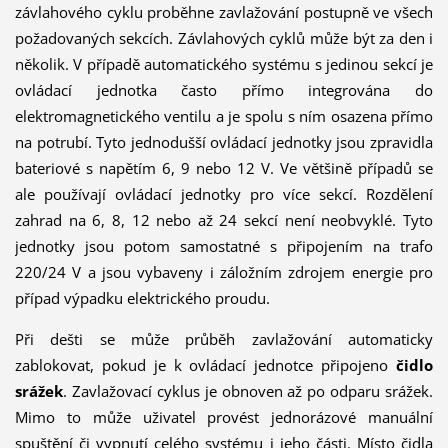
závlahového cyklu proběhne zavlažování postupně ve všech
požadovaných sekcích. Závlahových cyklů může být za den i
několik. V případě auto­ma­tického systému s jedinou sekcí je
ovládací jednotka často přímo integrována do
elektromagnetic­ké­ho ventilu a je spolu s ním osazena přímo
na potrubí. Tyto jednodušší ovládací jednotky jsou zpravidla
bateriové s napětím 6, 9 nebo 12 V. Ve většině případů se
ale používají ovládací jednotky pro více sekcí. Rozdělení
zahrad na 6, 8, 12 nebo až 24 sekcí není neobvyklé. Tyto
jednotky jsou potom samostatné s připojením na trafo
220/24 V a jsou vybaveny i záložním zdrojem energie pro
případ výpadku elektrického proudu.
Při dešti se může průběh zavlažování automaticky
zablokovat, pokud je k ovládací jednotce připojeno
čidlo
srážek
. Zavlažovací cyklus je obnoven až po odparu srážek.
Mimo to může uživatel provést jednorázové manuální
spuštění či vypnutí celého systému i jeho části. Místo čidla