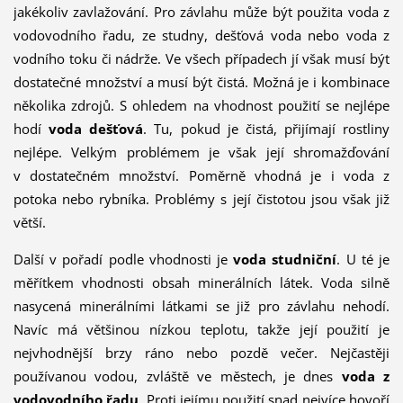
jakékoliv zavlažování. Pro závlahu může být použita voda z
vodovodního řadu, ze studny, dešťová voda nebo voda z
vodního toku či nádrže. Ve všech případech jí však musí být
dostatečné množství a musí být čistá. Možná je i kombinace
několika zdrojů. S ohledem na vhodnost použití se nejlépe
hodí
voda dešťová
. Tu, pokud je čistá, přijímají rostliny
nejlépe. Velkým problémem je však její shromažďování
v dostatečném množství. Poměrně vhodná je i voda z
potoka nebo rybníka. Problémy s její čistotou jsou však již
větší.
Další v pořadí podle vhodnosti je
voda studniční
. U té je
měřítkem vhodnosti obsah minerálních látek. Voda silně
nasycená minerálními látkami se již pro závlahu nehodí.
Navíc má většinou nízkou teplotu, takže její použití je
nejvhodnější brzy ráno nebo pozdě večer. Nejčastěji
používanou vodou, zvláště ve městech, je dnes
voda z
vodovodního řadu
. Proti jejímu použití snad nejvíce hovoří