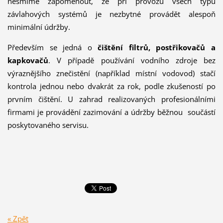
nesmíme zapomenout, že při provozu všech typů
závlahových systémů je nezbytné provádět alespoň
minimální údržby.
Především se jedná o
čištění filtrů, postřikovačů a
kapkovačů
. V pří­padě používání vodního zdroje bez
výraznějšího znečistění (například místní vodovod) stačí
kontrola jednou nebo dvakrát za rok, podle zkušeností po
prvním čištění. U zahrad realizovaných profesionálními
firmami je provádění zazimování a údržby běžnou součástí
poskytovaného servisu.
« Zpět