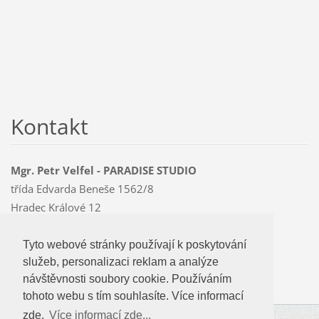
Kontakt
Mgr. Petr Velfel - PARADISE STUDIO
třída Edvarda Beneše 1562/8
Hradec Králové 12
500 12
Mobil: 603 478 763
Tyto webové stránky používají k poskytování
Tyto webové stránky používají k poskytování
paradise
@czMEDIA
.eu
služeb, personalizaci reklam a analýze
služeb, personalizaci reklam a analýze
návštevnosti soubory cookie. Používáním
návštěvnosti soubory cookie. Používáním
tohoto webu s tím souhlasíte.
tohoto webu s tím souhlasíte. Více informací
zde.
Více informací zde...
Více informací zde...