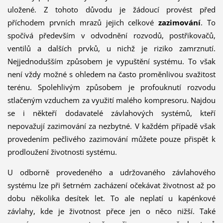
ulo­žené. Z tohoto důvodu je žádoucí provést před
příchodem prvních mrazů jejich celkové
zazimování
. To
spočívá především v odvodnění rozvodů, postřikovačů,
ventilů a dalších prvků, u nichž je riziko zamrznutí.
Nejjednodušším způsobem je vypuštění systému. To však
není vždy možné s ohledem na často proměnlivou svažitost
terénu. Spolehlivým způsobem je pro­fouknutí rozvodu
stlačeným vzduchem za využití malého kompresoru. Najdou
se i někteří dodavatelé závlahových systémů, kteří
nepovažují zazimování za nezbytné. V kaž­dém případě však
provedením pečlivého zazimování můžete pouze přispět k
prodloužení životnosti systému.
U odborně provedeného a udržovaného závlahového
systému lze při šetrném zacházení očekávat životnost až po
dobu několika desítek let. To ale neplatí u kapén­kové
závlahy, kde je životnost pře­ce jen o něco nižší. Také