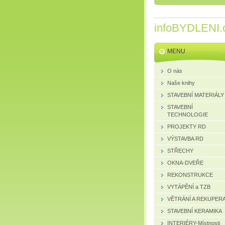
infoBYDLENI.
MENU
O nás
Naše knihy
STAVEBNÍ MATERIÁLY
STAVEBNÍ
TECHNOLOGIE
PROJEKTY RD
VÝSTAVBA RD
STŘECHY
OKNA-DVEŘE
REKONSTRUKCE
VYTÁPĚNÍ a TZB
VĚTRÁNÍ A REKUPER
STAVEBNÍ KERAMIKA
INTERIÉRY-Místnosti