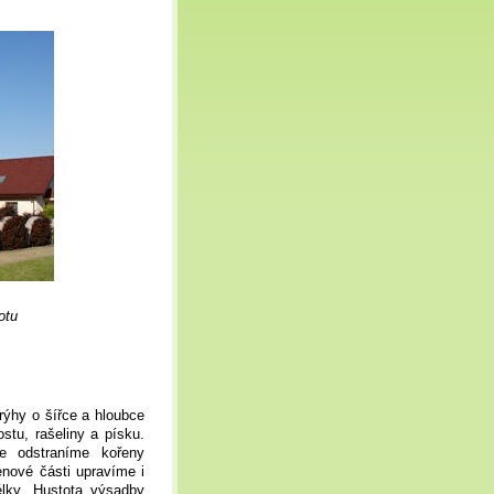
otu
rýhy o šířce a hloubce
tu, rašeliny a písku.
e odstraníme kořeny
enové části upravíme i
lky. Hustota výsadby