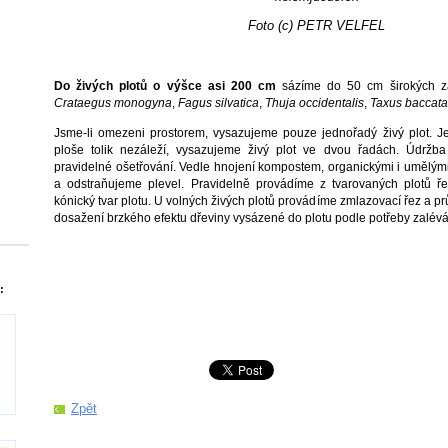
Foto (c) PETR VELFEL
Do živých plotů o výšce asi 200 cm
sázíme do 50 cm širokých 
Crataegus monogyna
,
Fagus silvatica
,
Thuja occidentalis
,
Taxus baccata
Jsme-li omezeni prostorem, vysazujeme pouze jednořadý živý plot. J
ploše tolik nezáleží, vysazujeme živý plot ve dvou řadách. Údržba
pravidelné ošetřování. Vedle hnojení kompostem, organickými i umělými
a odstraňujeme plevel. Pravidelně provádíme z tvarovaných plotů ře
kónický tvar plotu. U volných živých plotů provádíme zmlazovací řez a pr
dosažení brzkého efektu dřeviny vysázené do plotu podle potřeby zalév
:
Zpět