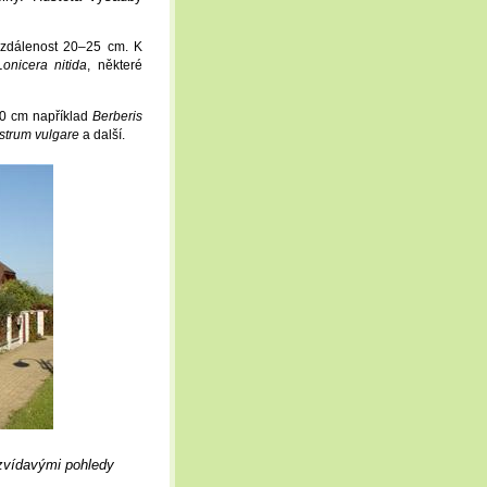
vzdálenost 20–25 cm. K
Lonicera nitida
, některé
30 cm například
Berberis
strum vulgare
a další.
 zvídavými pohledy