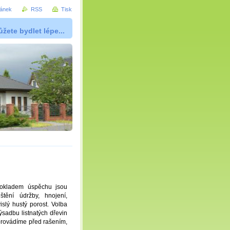
ránek
RSS
Tisk
žete bydlet lépe...
dpokladem úspěchu jsou
tění údržby, hnojení,
slý hustý porost. Volba
sadbu listnatých dřevin
 provádíme před rašením,