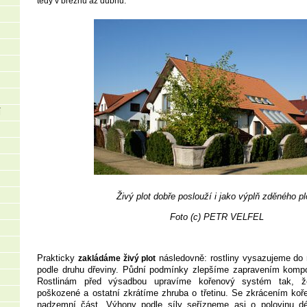
tedy v březnu až dubnu.
Í
Živý plot dobře poslouží i jako výplň zděného pl
Foto (c) PETR VELFEL
Prakticky
následovně: rostliny vysazujeme do 
zakládáme živý plot
podle druhu dřeviny. Půdní podmínky zlepšíme zapravením kompos
Rostlinám před výsadbou upravíme kořenový systém tak, ž
poškozené a ostatní zkrátíme zhruba o třetinu. Se zkrácením koř
nadzemní část. Výhony podle síly seřízneme asi o polovinu dé