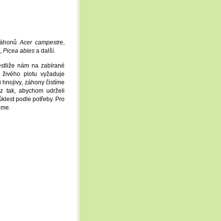
záhonů
Acer campestre
,
,
Picea abies
a další.
estliže nám na zabírané
 živého plotu vyžaduje
 hnojivy, záhony čistíme
z tak, abychom udrželi
ůklest podle potřeby. Pro
áme.