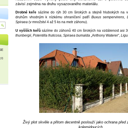
závisí zejména na druhu vysazovaného materiálu.
Drobné keře
sázíme do rýh 30 cm širokých a stejně hlubokých na 
druhům vhodným k nízkému ohraničení patří
Buxus sempervirens
,
Spiraea
(v množství 4 až 5 ks na metr záhonu).
U vyšších keřů
sázíme do záhonů 40 cm širokých na vzdálenost asi 
thunbergii
,
Potentilla fruticosa
,
Spiraea bumalda
„Anthony Waterer“,
Ligu
ISE
2/8
Živý plot skvěle a přitom decentně poslouží jako ochrana před
kolemjdoucích