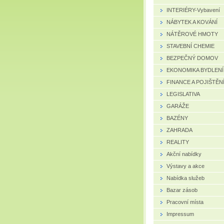
INTERIÉRY-Vybavení
NÁBYTEK A KOVÁNÍ
NÁTĚROVÉ HMOTY
STAVEBNÍ CHEMIE
BEZPEČNÝ DOMOV
EKONOMIKA BYDLENÍ
FINANCE A POJIŠTĚN
LEGISLATIVA
GARÁŽE
BAZÉNY
ZAHRADA
REALITY
Akční nabídky
Výstavy a akce
Nabídka služeb
Bazar zásob
Pracovní místa
Impressum