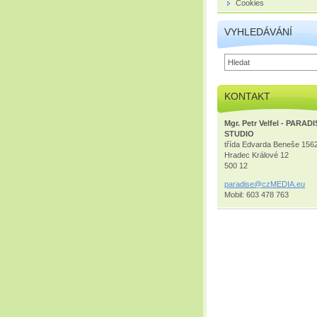
Cookies
VYHLEDÁVÁNÍ
KONTAKT
Mgr. Petr Velfel - PARAD
STUDIO
třída Edvarda Beneše 156
Hradec Králové 12
500 12
paradise
@czMEDIA
.eu
Mobil: 603 478 763