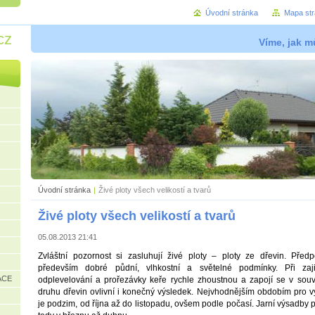
Úvodní stránka
Mapa st
cz
Víme, jak mů
Úvodní stránka
|
Živé ploty všech velikostí a tvarů
Živé ploty všech velikostí a tvarů
05.08.2013 21:41
Zvláštní pozornost si zasluhují živé ploty – ploty ze dřevin. Pře
především dobré půdní, vlhkostní a světelné podmínky. Při zajiš
ACE
odplevelování a prořezávky keře rychle zhoustnou a zapojí se v souvi
druhu dřevin ovlivní i konečný výsledek. Nejvhodnějším obdobím pro vý
je podzim, od října až do listopadu, ovšem podle počasí. Jarní výsadby