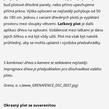
buď plotové dřevěné panely, nebo přímo upevňujeme
příčná prkna. Výška oplocení se nejčastěji pohybuje od 50
do 180 cm. Jednou z variant dřevěných plotů je vyplétání
prostoru mezi sloupky větvemi.
Laťkový plot
je další
aplikací dřeva na oplocení. Vzdálenost mezi laťkami je dána
jejich šířkou a má být vždy užší. Plot má však být natolik
průhledný, aby se mohla uplatnit i výzdoba předzahrádky.
S kombinací dřeva a kamene se setkáváme nejčastěji.
Impregnace dřeva je předpokladem pro dlouhověkost vašeho
plotu.
Grena, a. s.(www_GRENAFENCE_DSC_0037.jpg)
Okrasný plot se suverenitou