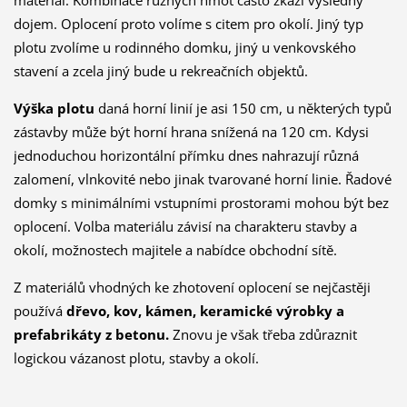
materiál. Kombinace různých hmot často zkazí výsledný
dojem. Oplocení proto volíme s citem pro okolí. Jiný typ
plotu zvolíme u rodinného domku, jiný u venkovského
stavení a zcela jiný bude u rekreačních objektů.
Výška plotu
daná horní linií je asi 150 cm, u některých typů
zástavby může být horní hrana snížená na 120 cm. Kdysi
jednoduchou horizontální přímku dnes nahrazují různá
zalomení, vlnkovité nebo jinak tvarované horní linie. Řadové
domky s minimálními vstupními prostorami mohou být bez
oplocení. Volba materiálu závisí na charakteru stavby a
okolí, možnostech majitele a nabídce obchodní sítě.
Z materiálů vhodných ke zhotovení oplocení se nejčastěji
používá
dřevo, kov, kámen, keramické výrobky a
prefabrikáty z betonu.
Znovu je však třeba zdůraznit
logickou vázanost plotu, stavby a okolí.