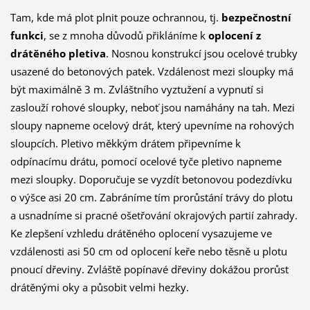
Tam, kde má plot plnit pouze ochrannou, tj.
bezpečnostní
funkci
, se z mnoha důvodů přikláníme k
oplocení z
drátěného pletiva
. Nosnou konstrukcí jsou ocelové trubky
usazené do betonových patek. Vzdálenost mezi sloupky má
být maximálně 3 m. Zvláštního vyztužení a vypnutí si
zaslouží rohové sloupky, neboť jsou namáhány na tah. Mezi
sloupy napneme ocelový drát, který upevníme na rohových
sloupcích. Pletivo měkkým drátem připevníme k
odpínacímu drátu, pomocí ocelové tyče pletivo napneme
mezi sloupky. Doporučuje se vyzdít betonovou podezdívku
o výšce asi 20 cm. Zabráníme tím prorůstání trávy do plotu
a usnadníme si pracné ošetřování okrajových partií zahrady.
Ke zlepšení vzhledu drátěného oplocení vysazujeme ve
vzdálenosti asi 50 cm od oplocení keře nebo těsně u plotu
pnoucí dřeviny. Zvláště popínavé dřeviny dokážou prorůst
drátěnými oky a působit velmi hezky.