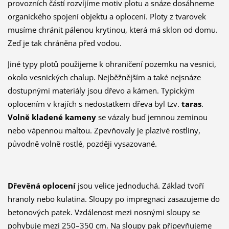
provozních částí rozvíjíme motiv plotu a snáze dosáhneme
organického spojení objektu a oplocení. Ploty z tvarovek
musíme chránit pálenou krytinou, která má sklon od domu.
Zeď je tak chráněna před vodou.
Jiné typy plotů použijeme k ohraničení pozemku na vesnici,
okolo vesnických chalup. Nejběžnějším a také nejsnáze
dostupnými materiály jsou dřevo a kámen. Typickým
oplocením v krajích s nedostatkem dřeva byl tzv.
taras
.
Volně kladené kameny
se vázaly buď jemnou zeminou
nebo vápennou maltou. Zpevňovaly je plazivé rostliny,
původně volně rostlé, později vysazované.
Dřevěná oplocení
jsou velice jednoduchá. Základ tvoří
hranoly nebo kulatina. Sloupy po impregnaci zasazujeme do
betonových patek. Vzdálenost mezi nosnými sloupy se
pohybuje mezi 250–350 cm. Na sloupy pak připevňujeme