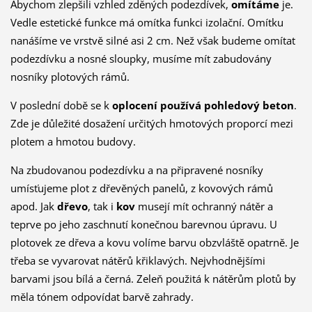
Abychom zlepšili vzhled zděných podezdívek,
omítáme
je.
Vedle estetické funkce má omítka funkci izolační. Omítku
nanášíme ve vrstvě silné asi 2 cm. Než však budeme omítat
podezdívku a nosné sloupky, musíme mít zabudovány
nosníky plotových rámů.
V poslední době se k
oplocení používá pohledový beton
.
Zde je důležité dosažení určitých hmotových proporcí mezi
plotem a hmotou budovy.
Na zbudovanou podezdívku a na připravené nosníky
umísťujeme plot z dřevěných panelů, z kovových rámů
apod. Jak
dřevo
, tak i
kov
musejí mít ochranný nátěr a
teprve po jeho zaschnutí konečnou barevnou úpravu. U
plotovek ze dřeva a kovu volíme barvu obzvláště opatrně. Je
třeba se vyvarovat nátěrů křiklavých. Nejvhodnějšími
barvami jsou bílá a černá. Zeleň použitá k nátěrům plotů by
měla tónem odpovídat barvě zahrady.