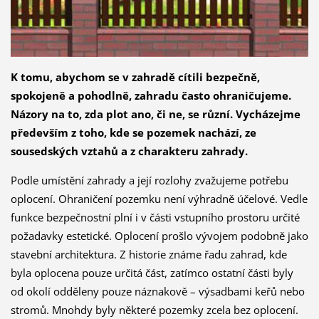
K tomu, abychom se v zahradě cítili bezpečně,
spokojeně a pohodlně, zahradu často ohraničujeme.
Názory na to, zda plot ano, či ne, se různí. Vycházejme
především z toho, kde se pozemek nachází, ze
sousedských vztahů a z charakteru zahrady.
Podle umístění zahrady a její rozlohy zvažujeme potřebu
oplocení. Ohraničení pozemku není výhradně účelové. Vedle
funkce bezpečnostní plní i v části vstupního prostoru určité
požadavky estetické. Oplocení prošlo vývojem podobně jako
stavební architektura. Z historie známe řadu zahrad, kde
byla oplocena pouze určitá část, zatímco ostatní části byly
od okolí odděleny pouze náznakově – výsadbami keřů nebo
stromů. Mnohdy byly některé pozemky zcela bez oplocení.