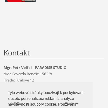
Kontakt
Mgr. Petr Velfel - PARADISE STUDIO
třída Edvarda Beneše 1562/8
Hradec Králové 12
500 12
Mobil: 603 478 763
Tyto webové stránky používají k poskytování
Tyto webové stránky používají k poskytování
paradise
@czMEDIA
.eu
služeb, personalizaci reklam a analýze
služeb, personalizaci reklam a analýze
návštevnosti soubory cookie. Používáním
návštěvnosti soubory cookie. Používáním