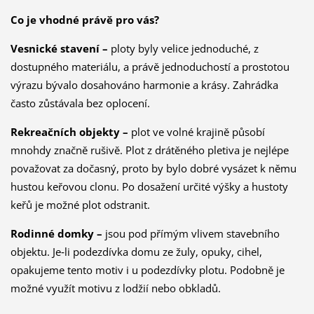
Co je vhodné právě pro vás?
Vesnické stavení –
ploty byly velice jednoduché, z
dostupného materiálu, a právě jednoduchostí a prostotou
výrazu bývalo dosahováno harmonie a krásy. Zahrádka
často zůstávala bez oplocení.
Rekreačních objekty –
plot ve volné krajině působí
mnohdy značně rušivě. Plot z drátěného pletiva je nejlépe
považovat za dočasný, proto by bylo dobré vysázet k němu
hustou keřovou clonu. Po dosažení určité výšky a hustoty
keřů je možné plot odstranit.
Rodinné domky –
jsou pod přímým vlivem stavebního
objektu. Je‑li podezdívka domu ze žuly, opuky, cihel,
opakujeme tento motiv i u podezdívky plotu. Podobně je
možné využít motivu z lodžií nebo obkladů.