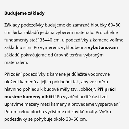
Budujeme základy
Základy podezdívky budujeme do zámrzné hloubky 60–80
cm. Šířka základů je dána výběrem materiálu. Pro cihelné
fundamenty stačí 35–40 cm, u podezdívky z kamene volíme
základnu širší. Po vyměření, vyhloubení a
vybetonování
základů pokračujeme od úrovně terénu vybraným
materiálem.
Při zdění podezdívky z kamene je důležité vodorovné
uložení kamenů a jejich pokládání tak, aby ve směru
hlavního pohledu k budově měly tzv. „obličej“.
Při práci
musíme kameny vlhčit!
Po vyzdění určité části zdi
upravíme mezery mezi kameny a provedeme vyspárování.
Potom celou plochu vyčistíme od zbytků malty. Výška
podezdívky se pohybuje okolo 30–60 cm.