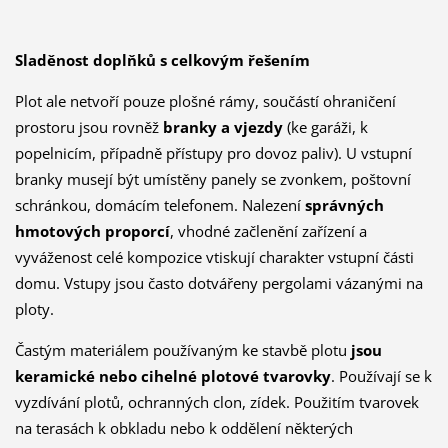
Sladěnost doplňků s celkovým řešením
Plot ale netvoří pouze plošné rámy, součástí ohraničení
prostoru jsou rovněž
branky a vjezdy
(ke garáži, k
popelnicím, případně přístupy pro dovoz paliv). U vstupní
branky musejí být umístěny panely se zvonkem, poštovní
schránkou, domácím telefonem. Nalezení
správných
hmotových proporcí
, vhodné začlenění zařízení a
vyváženost celé kompozice vtiskují charakter vstupní části
domu. Vstupy jsou často dotvářeny pergolami vázanými na
ploty.
Častým materiálem používaným ke stavbě plotu
jsou
keramické nebo cihelné plotové tvarovky
. Používají se k
vyzdívání plotů, ochranných clon, zídek. Použitím tvarovek
na terasách k obkladu nebo k oddělení některých