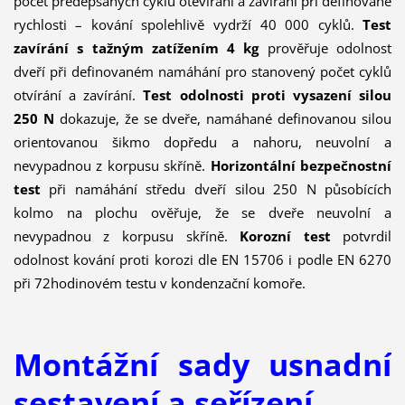
počet předepsaných cyklů otevírání a zavírání při definované
rychlosti – kování spolehlivě vydrží 40 000 cyklů.
Test
zavírání s tažným zatížením 4 kg
prověřuje odolnost
dveří při definovaném namáhání pro stanovený počet cyklů
otvírání a zavírání.
Test odolnosti proti vysazení silou
250 N
dokazuje, že se dveře, namáhané definovanou silou
orientovanou šikmo dopředu a nahoru, neuvolní a
nevypadnou z korpusu skříně.
Horizontální bezpečnostní
test
při namáhání středu dveří silou 250 N působících
kolmo na plochu ověřuje, že se dveře neuvolní a
nevypadnou z korpusu skříně.
Korozní test
potvrdil
odolnost kování proti korozi dle EN 15706 i podle EN 6270
při 72hodinovém testu v kondenzační komoře.
Montážní sady usnadní
sestavení a seřízení