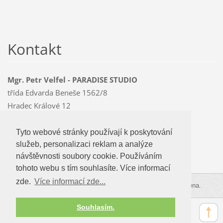
Kontakt
Mgr. Petr Velfel - PARADISE STUDIO
třída Edvarda Beneše 1562/8
Hradec Králové 12
500 12
Mobil: 603 478 763
Tyto webové stránky používají k poskytování
Tyto webové stránky používají k poskytování
paradise
@czMEDIA
.eu
služeb, personalizaci reklam a analýze
služeb, personalizaci reklam a analýze
návštevnosti soubory cookie. Používáním
návštěvnosti soubory cookie. Používáním
tohoto webu s tím souhlasíte.
tohoto webu s tím souhlasíte. Více informací
zde.
Více informací zde...
Více informací zde...
© 2009-2026 PARADISE STUDIO. Všechna práva vyhrazena.
Souhlasím.
Souhlasím.
Zobrazit:
Mobilní verzi
|
Standardní verzi