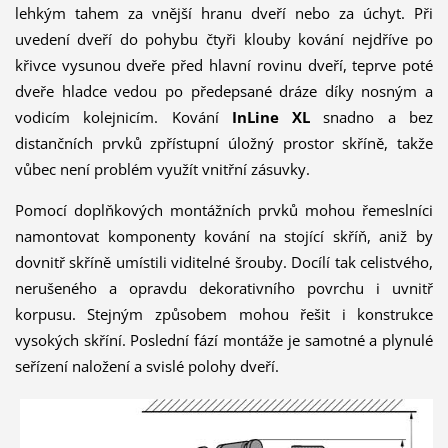
lehkým tahem za vnější hranu dveří nebo za úchyt. Při
uvedení dveří do pohybu čtyři klouby kování nejdříve po
křivce vysunou dveře před hlavní rovinu dveří, teprve poté
dveře hladce vedou po předepsané dráze díky nosným a
vodicím kolejnicím. Kování
InLine XL
snadno a bez
distančních prvků zpřístupní úložný prostor skříně, takže
vůbec není problém využít vnitřní zásuvky.
Pomocí doplňkových montážních prvků mohou řemeslníci
namontovat komponenty kování na stojící skříň, aniž by
dovnitř skříně umístili viditelné šrouby. Docílí tak celistvého,
nerušeného a opravdu dekorativního povrchu i uvnitř
korpusu. Stejným způsobem mohou řešit i konstrukce
vysokých skříní. Poslední fází montáže je samotné a plynulé
seřízení naložení a svislé polohy dveří.