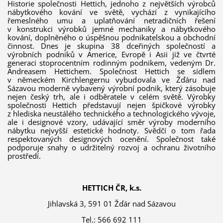
Historie společnosti Hettich, jednoho z největších výrobců
nábytkového kování ve světě, vychází z vynikajícího
řemeslného umu a uplatňování netradičních řešení
v konstrukci výrobků jemné mechaniky a nábytkového
kování, doplněného o úspěšnou podnikatelskou a obchodní
činnost. Dnes je skupina 38 dceřiných společností a
výrobních podniků v Americe, Evropě i Asii již ve čtvrté
generaci stoprocentním rodinným podnikem, vedeným Dr.
Andreasem Hettichem. Společnost Hettich se sídlem
v německém Kirchlengernu vybudovala ve Žďáru nad
Sázavou moderně vybavený výrobní podnik, který zásobuje
nejen český trh, ale i odběratele v celém světě. Výrobky
společnosti Hettich představují nejen špičkové výrobky
z hlediska neustálého technického a technologického vývoje,
ale i designové vzory, udávající směr výroby moderního
nábytku nejvyšší estetické hodnoty. Svědčí o tom řada
respektovaných designových ocenění. Společnost také
podporuje snahy o udržitelný rozvoj a ochranu životního
prostředí.
HETTICH ČR, k.s.
Jihlavská 3, 591 01 Žďár nad Sázavou
Tel.: 566 692 111