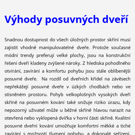
Výhody posuvných dveří
Snadnou dostupnost do všech úložných prostor skříní musí
zajistit vhodně manipulovatelné dveře. Protože současné
módní trendy preferují velké plochy, jsou na konstrukční
řešení dveří kladeny zvýšené nároky. Z hlediska pohodlného
otvírání, zavírání a komfortu pohybu jsou stále oblíbenější
posuvné dveře. Na rozdíl od dveřních křídel na závěsech
nepřekážejí posuvné dveře v úzkých chodbách nebo ve
stísněném prostoru. Pohyb velkoplošných vysokých dveří
skříně na posuvném kování také snižuje riziko úrazu, kdy
nepozorný uživatel může u běžné skříně hlavou narazit na
otevřená nebo vyklopená dvířka v horní části skříně. Kvalitní
posuvné dveřní kování umožňuje komfortní měkké a tiché
zavírání s možností tlumení pohybu, a dokonalé seřízení,