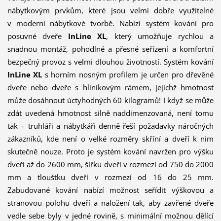
nábytkovým prvkům, které jsou velmi dobře využitelné
v moderní nábytkové tvorbě. Nabízí systém kování pro
posuvné dveře
InLine XL
, který umožňuje rychlou a
snadnou montáž, pohodlné a přesné seřízení a komfortní
bezpečný provoz s velmi dlouhou životností. Systém kování
InLine XL
s horním nosným profilem je určen pro dřevěné
dveře nebo dveře s hliníkovým rámem, jejichž hmotnost
může dosáhnout úctyhodných 60 kilogramů! I když se může
zdát uvedená hmotnost silně naddimenzovaná, není tomu
tak – truhláři a nábytkáři denně řeší požadavky náročných
zákazníků, kde není o velké rozměry skříní a dveří k nim
skutečně nouze. Proto je systém kování navržen pro výšku
dveří až do 2600 mm, šířku dveří v rozmezí od 750 do 2000
mm a tloušťku dveří v rozmezí od 16 do 25 mm.
Zabudované kování nabízí možnost seřídit výškovou a
stranovou polohu dveří a naložení tak, aby zavřené dveře
vedle sebe byly v jedné rovině, s minimální možnou dělící