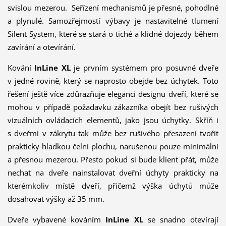
svislou mezerou. Seřízení mechanismů je přesné, pohodlné
a plynulé. Samozřejmostí výbavy je nastavitelné tlumení
Silent System, které se stará o tiché a klidné dojezdy během
zavírání a otevírání.
Kování
InLine XL
je prvním systémem pro posuvné dveře
v jedné rovině, který se naprosto obejde bez úchytek. Toto
řešení ještě více zdůrazňuje eleganci designu dveří, které se
mohou v případě požadavku zákazníka obejít bez rušivých
vizuálních ovládacích elementů, jako jsou úchytky. Skříň i
s dveřmi v zákrytu tak může bez rušivého přesazení tvořit
prakticky hladkou čelní plochu, narušenou pouze minimální
a přesnou mezerou. Přesto pokud si bude klient přát, může
nechat na dveře nainstalovat dveřní úchyty prakticky na
kterémkoliv místě dveří, přičemž výška úchytů může
dosahovat výšky až 35 mm.
Dveře vybavené kováním
InLine XL
se snadno otevírají