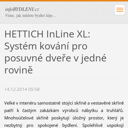
infoBYDLENI.cz
Víme, jak můžete bydlet lépe...
HETTICH InLine XL:
Systém kování pro
posuvné dveře v jedné
rovině
14.12.2014 05:58
Velké v interiéru samostatně stojící skříně a vestavěné skříně
patří k častým zakázkám výrobců nábytku a truhlářů.
Mnohoúčelové skříně poskytují úložný prostor, který je
nezbytný pro spokojené bydlení. Spolehlivě uspokojí