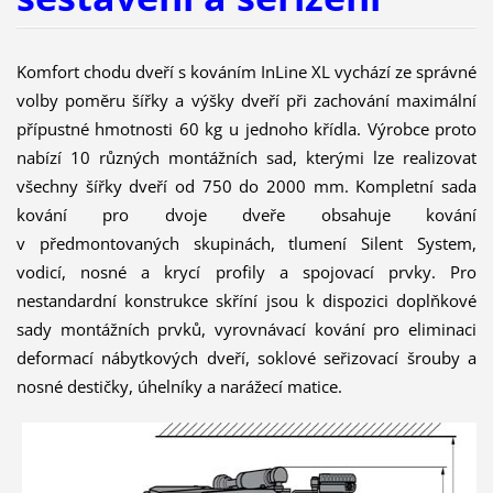
Komfort chodu dveří s kováním InLine XL vychází ze správné
volby poměru šířky a výšky dveří při zachování maximální
přípustné hmotnosti 60 kg u jednoho křídla. Výrobce proto
nabízí 10 různých montážních sad, kterými lze realizovat
všechny šířky dveří od 750 do 2000 mm. Kompletní sada
kování pro dvoje dveře obsahuje kování
v předmontovaných skupinách, tlumení Silent System,
vodicí, nosné a krycí profily a spojovací prvky. Pro
nestandardní konstrukce skříní jsou k dispozici doplňkové
sady montážních prvků, vyrovnávací kování pro eliminaci
deformací nábytkových dveří, soklové seřizovací šrouby a
nosné destičky, úhelníky a narážecí matice.