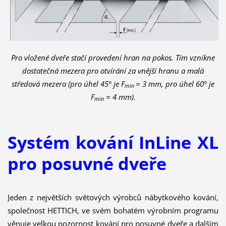
Pro vložené dveře stačí provedení hran na pokos. Tím vznikne
dostatečná mezera pro otvírání za vnější hranu a malá
středová mezera (pro úhel 45° je F
= 3 mm, pro úhel 60° je
min
F
= 4 mm).
min
Systém kování InLine XL
pro posuvné dveře
Jeden z největších světových výrobců nábytkového kování,
společnost HETTICH, ve svém bohatém výrobním programu
věnuje velkou pozornost kování pro posuvné dveře a dalším