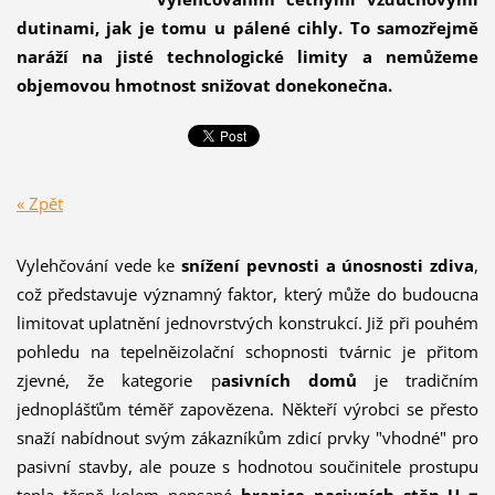
dutinami, jak je tomu u pálené cihly. To samozřejmě
naráží na jisté technologické limity a nemůžeme
objemovou hmotnost snižovat donekonečna.
« Zpět
Vylehčování vede ke
snížení pevnosti a únosnosti zdiva
,
což představuje významný faktor, který může do budoucna
limitovat uplatnění jednovrstvých konstrukcí. Již při pouhém
pohledu na tepelněizolační schopnosti tvárnic je přitom
zjevné, že kategorie p
asivních domů
je tradičním
jednoplášťům téměř zapovězena. Někteří výrobci se přesto
snaží nabídnout svým zákazníkům zdicí prvky "vhodné" pro
pasivní stavby, ale pouze s hodnotou součinitele prostupu
tepla těsně kolem nepsané
hranice pasivních stěn U =