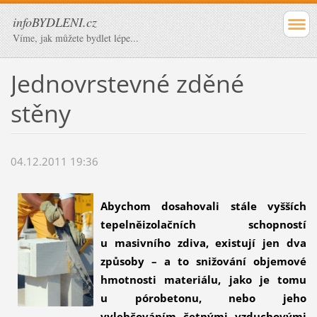
infoBYDLENI.cz
Víme, jak můžete bydlet lépe...
Jednovrstevné zděné
stěny
04.12.2011 19:36
Abychom dosahovali stále vyšších
tepelněizolačních schopností
u masivního zdiva, existují jen dva
způsoby – a to snižování objemové
hmotnosti materiálu, jako je tomu
u pórobetonu, nebo jeho
vylehčováním četnými vzduchovými