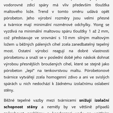
vodorovné zdicí spáry má vliv především tloušťka
maltového lože. Trend v tomto směru udává opět
pórobeton. Jeho výrobní rozměry jsou velmi přesné
a tvárnice mají minimální rozměrové odchylky. Ytong se
vyzdívá na minimální maltovou spáru tloušťky 1 až 2 mm,
což představuje ve srovnání s 10 mm silným maltovým
ložem u běžných pálených cihel zcela zanedbatelný tepelný
most. Ostatní výrobci reagují na dobré vlastnosti
pórobetonu a snaží se v poslední době jeho náskok dohnat
výrobou přesnějších broušených cihel, které se stejně jako
pórobeton „lepí“ na tenkovrstvou maltu. Pórobetonové
tvárnice vytvářejí zcela homogenní zdivo a ani ve svislých
spárách u nich nedochází k žádnému izolačnímu oslabení
stěny.
Běžné tepelné vazby mezi tvárnicemi
snižují izolační
schopnost stěny
a neměly by ve většině případů