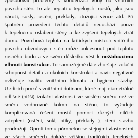
způsobovat problémy s kondenzací vody na vnitřním
povrchu stěn. To ale neplatí u tepelných mostů, jako jsou
nároží, sokly, ostění, překlady, ztužující věnce atd. Při
špatném provedení těchto detailů nedochází pouze
k tepelnému oslabení stěny a ke zvýšení tepelných ztrát
domu. Povrchová teplota na kritických místech vnitřního
povrchu obvodových stěn může poklesnout pod teplotu
rosného bodu a ve svém důsledku vést k
nežádoucímu
vlhnutí konstrukce.
To samozřejmě dále zhoršuje izolační
schopnost detailu a okolních konstrukcí a navíc negativně
ovlivňuje kvalitu vnitřního klimatu a hygienu stavby.
U zdicích prvků s vnitřními dutinami, které mají diametrálně
odlišné (nižší) izolační vlastnosti ve svislém směru než ve
směru vodorovně kolmo na stěnu, to vyžaduje
komplikovaná řešení mostů pomocí různých dílčích
zateplení (ostění, sokl, atiky, překlady…), která stavbu
prodražují. Oproti tomu pórobeton se stejnými vlastnostmi
ve všech směrech dokáže většinu tradičních tepelných