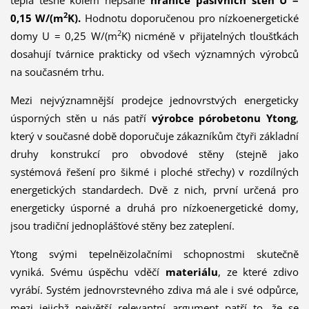
2
0,15 W/(m
K).
Hodnotu doporučenou pro nízkoenergetické
2
domy U = 0,25 W/(m
K) nicméně v přijatelných tloušťkách
dosahují tvárnice prakticky od všech významných výrobců
na současném trhu.
Mezi nejvýznamnější prodejce jednovrstvých energeticky
úsporných stěn u nás patří
výrobce pórobetonu Ytong
,
který v současné době doporučuje zákazníkům čtyři základní
druhy konstrukcí pro obvodové stěny (stejně jako
systémová řešení pro šikmé i ploché střechy) v rozdílných
energetických standardech. Dvě z nich, první určená pro
energeticky úsporné a druhá pro nízkoenergetické domy,
jsou tradiční jednoplášťové stěny bez zateplení.
Ytong svými tepelněizolačními schopnostmi skutečně
vyniká. Svému úspěchu vděčí
materiálu
, ze které zdivo
vyrábí. Systém jednovrstevného zdiva má ale i své odpůrce,
mezi jejichž největší relevantní argument patří to, že se