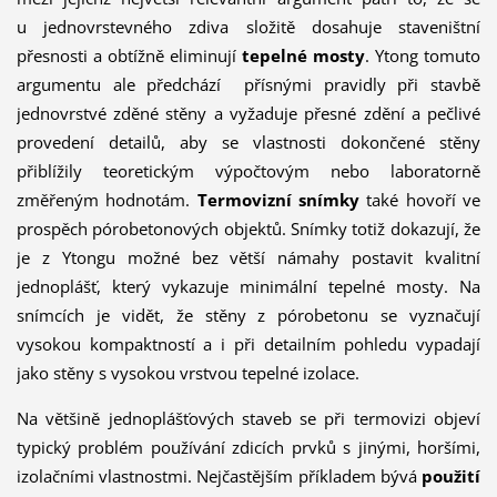
u jednovrstevného zdiva složitě dosahuje staveništní
přesnosti a obtížně eliminují
tepelné mosty
. Ytong tomuto
argumentu ale předchází přísnými pravidly při stavbě
jednovrstvé zděné stěny a vyžaduje přesné zdění a pečlivé
provedení detailů, aby se vlastnosti dokončené stěny
přiblížily teoretickým výpočtovým nebo laboratorně
změřeným hodnotám.
Termovizní snímky
také hovoří ve
prospěch pórobetonových objektů. Snímky totiž dokazují, že
je z Ytongu možné bez větší námahy postavit kvalitní
jednoplášť, který vykazuje minimální tepelné mosty. Na
snímcích je vidět, že stěny z pórobetonu se vyznačují
vysokou kompaktností a i při detailním pohledu vypadají
jako stěny s vysokou vrstvou tepelné izolace.
Na většině jednoplášťových staveb se při termovizi objeví
typický problém používání zdicích prvků s jinými, horšími,
izolačními vlastnostmi. Nejčastějším příkladem bývá
použití