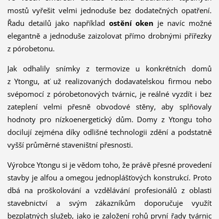
mostů vyřešit velmi jednoduše bez dodatečných opatření.
Řadu detailů jako například
ostění oken
je navíc možné
elegantně a jednoduše zaizolovat přímo drobnými přířezky
z pórobetonu.
Jak odhalily snímky z termovize u konkrétních domů
z Ytongu, ať už realizovaných dodavatelskou firmou nebo
svépomocí z pórobetonových tvárnic, je reálné vyzdít i bez
zateplení velmi přesně obvodové stěny, aby splňovaly
hodnoty pro nízkoenergetický dům. Domy z Ytongu toho
docilují zejména díky odlišné technologii zdění a podstatně
vyšší průměrné staveništní přesnosti.
Výrobce Ytongu si je vědom toho, že právě přesné provedení
stavby je alfou a omegou jednoplášťových konstrukcí. Proto
dbá na proškolování a vzdělávání profesionálů z oblasti
stavebnictví a svým zákazníkům doporučuje využít
bezplatných služeb, jako je založení rohů první řady tvárnic