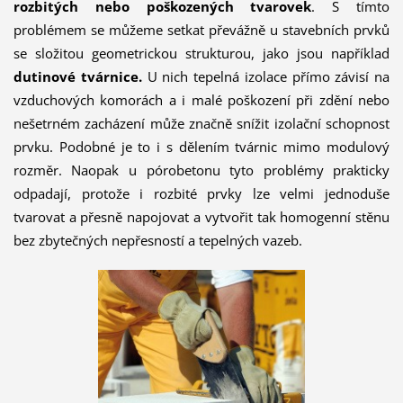
rozbitých nebo poškozených tvarovek
. S tímto
problémem se můžeme setkat převážně u stavebních prvků
se složitou geometrickou strukturou, jako jsou například
dutinové tvárnice.
U nich tepelná izolace přímo závisí na
vzduchových komorách a i malé poškození při zdění nebo
nešetrném zacházení může značně snížit izolační schopnost
prvku. Podobné je to i s dělením tvárnic mimo modulový
rozměr. Naopak u pórobetonu tyto problémy prakticky
odpadají, protože i rozbité prvky lze velmi jednoduše
tvarovat a přesně napojovat a vytvořit tak homogenní stěnu
bez zbytečných nepřesností a tepelných vazeb.