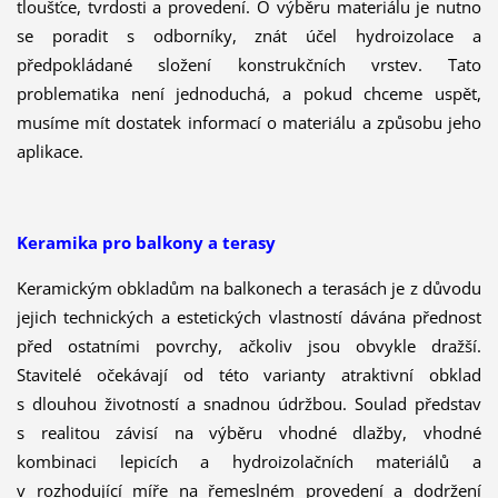
tloušťce, tvrdosti a provedení. O výběru materiálu je nutno
se poradit s odborníky, znát účel hydroizolace a
předpokládané složení konstrukčních vrstev. Tato
problematika není jednoduchá, a pokud chceme uspět,
musíme mít dostatek informací o materiálu a způsobu jeho
aplikace.
Keramika pro balkony a terasy
Keramickým obkladům na balkonech a terasách je z důvodu
jejich technických a estetických vlastností dávána přednost
před ostatními povrchy, ačkoliv jsou obvykle dražší.
Stavitelé očekávají od této varianty atraktivní obklad
s dlouhou životností a snadnou údržbou. Soulad představ
s realitou závisí na výběru vhodné dlažby, vhodné
kombinaci lepicích a hydroizolačních materiálů a
v rozhodující míře na řemeslném provedení a dodržení