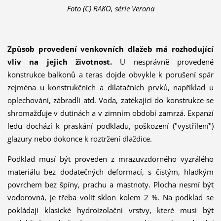
Foto (C) RAKO, série Verona
Způsob provedení venkovních dlažeb má rozhodující
vliv na jejich životnost.
U nesprávně provedené
konstrukce balkonů a teras dojde obvykle k porušení spár
zejména u konstrukčních a dilatačních prvků, například u
oplechování, zábradlí atd. Voda, zatékající do konstrukce se
shromažďuje v dutinách a v zimním období zamrzá. Expanzí
ledu dochází k praskání podkladu, poškození ("vystřílení")
glazury nebo dokonce k roztržení dlaždice.
Podklad musí být proveden z mrazuvzdorného vyzrálého
materiálu bez dodatečných deformací, s čistým, hladkým
povrchem bez špíny, prachu a mastnoty. Plocha nesmí být
vodorovná, je třeba volit sklon kolem 2 %. Na podklad se
pokládají klasické hydroizolační vrstvy, které musí být