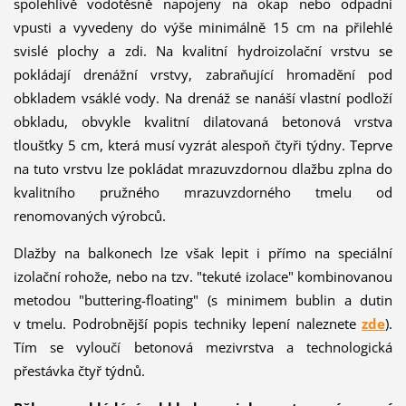
spolehlivě vodotěsně napojeny na okap nebo odpadní
vpusti a vyvedeny do výše minimálně 15 cm na přilehlé
svislé plochy a zdi. Na kvalitní hydroizolační vrstvu se
pokládají drenážní vrstvy, zabraňující hromadění pod
obkladem vsáklé vody. Na drenáž se nanáší vlastní podloží
obkladu, obvykle kvalitní dilatovaná betonová vrstva
tloušťky 5 cm, která musí vyzrát alespoň čtyři týdny. Teprve
na tuto vrstvu lze pokládat mrazuvzdornou dlažbu zplna do
kvalitního pružného mrazuvzdorného tmelu od
renomovaných výrobců.
Dlažby na balkonech lze však lepit i přímo na speciální
izolační rohože, nebo na tzv. "tekuté izolace" kombinovanou
metodou "buttering-floating" (s minimem bublin a dutin
v tmelu. Podrobnější popis techniky lepení naleznete
zde
).
Tím se vyloučí betonová mezivrstva a technologická
přestávka čtyř týdnů.