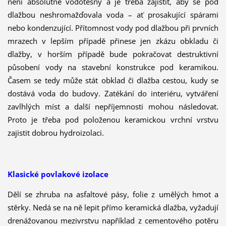
není absolutně vodotěsný a je třeba zajistit, aby se pod
dlažbou neshromažďovala voda – ať prosakující spárami
nebo kondenzující. Přítomnost vody pod dlažbou při prvních
mrazech v lepším případě přinese jen zkázu obkladu či
dlažby, v horším případě bude pokračovat destruktivní
působení vody na stavební konstrukce pod keramikou.
Časem se tedy může stát obklad či dlažba cestou, kudy se
dostává voda do budovy. Zatékání do interiéru, vytváření
zavlhlých míst a další nepříjemnosti mohou následovat.
Proto je třeba pod položenou keramickou vrchní vrstvu
zajistit dobrou hydroizolaci.
Klasické povlakové izolace
Dělí se zhruba na asfaltové pásy, folie z umělých hmot a
stěrky. Nedá se na ně lepit přímo keramická dlažba, vyžadují
drenážovanou mezivrstvu například z cementového potěru