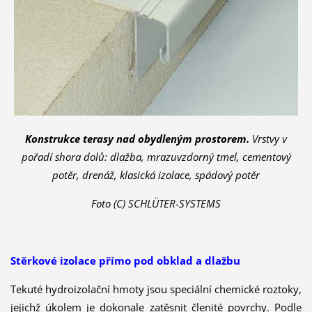
Konstrukce terasy nad obydleným prostorem.
Vrstvy v
pořadí shora dolů: dlažba, mrazuvzdorný tmel, cementový
potěr, drenáž, klasická izolace, spádový potěr
Foto (C) SCHLÜTER-SYSTEMS
Stěrkové izolace přímo pod obklad a dlažbu
Tekuté hydroizolační hmoty jsou speciální chemické roztoky,
jejichž úkolem je dokonale zatěsnit členité povrchy. Podle