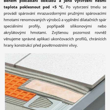
Během pokládání obkladu a jeho vytvrzení nesmí
teplota poklesnout pod +5 °C.
Po vytvrzení tmelu se
provádí spárování mrazuvzdornými pružnými spárovacími
hmotami renomovaných výrobců a vyplnění dilatačních spár
speciálními profily, popřípadě silikonovými nebo
akrylátovými hmotami. Zvýšenou pozornost rovněž
věnujeme správné aplikaci ukončovacích profilů, chránících
hrany konstrukcí před povětrnostními vlivy.