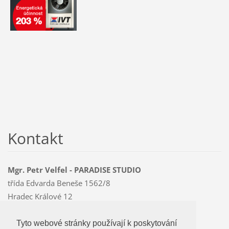
Kontakt
Mgr. Petr Velfel - PARADISE STUDIO
třída Edvarda Beneše 1562/8
Hradec Králové 12
500 12
Mobil: 603 478 763
Tyto webové stránky používají k poskytování
Tyto webové stránky používají k poskytování