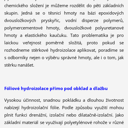
chemického složení je můžeme rozdělit do pěti základních
skupin. Jedná se o těsnicí hmoty na bázi epoxidových
dvousložkových pryskyřic, vodní disperze polymerů,
polymercementové hmoty, dvousložkové polyuretanové
hmoty a elastického kaučuku. Tato problematika je pro
laickou veřejnost poměrně složitá, proto pokud se
rozhodneme stěrkové hydroizolace aplikovat, poradíme se
s odborníky nejen o výběru správné hmoty, ale i o tom, jak
stěrku nanášet.
Fóliové hydroizolace přímo pod obklad a dlažbu
Vysokou účinnost, snadnou pokládku a dlouhou životnost
nabízejí hydroizolační fólie. Podle způsobu využití mohou
plnit funkci drenážní, izolační nebo dilatačně-izolační. Jako
základní materiál se využívají polyetylénové rohože v různé