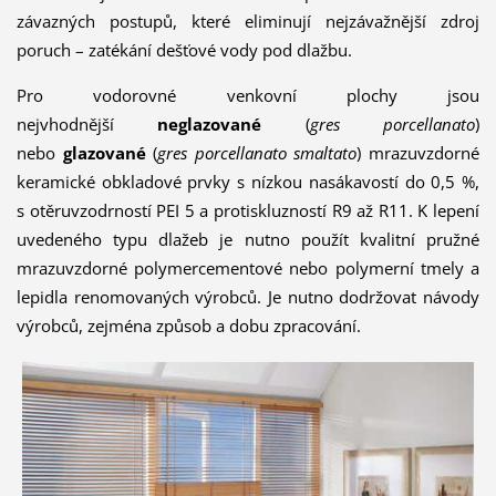
závazných postupů, které eliminují nejzávažnější zdroj
poruch – zatékání dešťové vody pod dlažbu.
Pro vodorovné venkovní plochy jsou
nejvhodnější
neglazované
(
gres porcellanato
)
nebo
glazované
(
gres porcellanato smaltato
) mrazuvzdorné
keramické obkladové prvky s nízkou nasákavostí do 0,5 %,
s otěruvzodrností PEI 5 a protiskluzností R9 až R11. K lepení
uvedeného typu dlažeb je nutno použít kvalitní pružné
mrazuvzdorné polymercementové nebo polymerní tmely a
lepidla renomovaných výrobců. Je nutno dodržovat návody
výrobců, zejména způsob a dobu zpracování.