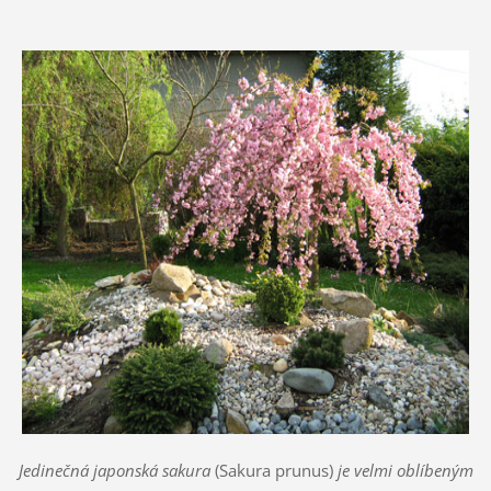
Jedinečná japonská sakura
(Sakura prunus)
je velmi oblíbeným