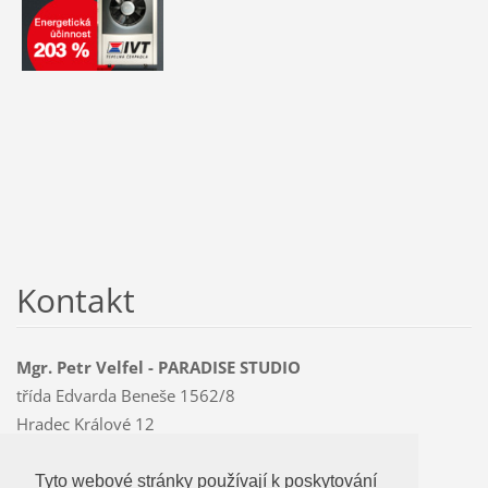
Kontakt
Mgr. Petr Velfel - PARADISE STUDIO
třída Edvarda Beneše 1562/8
Hradec Králové 12
500 12
Mobil: 603 478 763
Tyto webové stránky používají k poskytování
Tyto webové stránky používají k poskytování