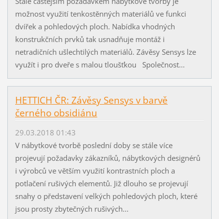
Stále častějším požadavkem nábytkové tvorby je
možnost využití tenkostěnných materiálů ve funkci
dvířek a pohledových ploch. Nabídka vhodných
konstrukčních prvků tak usnadňuje montáž i
netradičních ušlechtilých materiálů. Závěsy Sensys lze
využít i pro dveře s malou tloušťkou Společnost...
HETTICH ČR: Závěsy Sensys v barvě
černého obsidiánu
29.03.2018 01:43
V nábytkové tvorbě poslední doby se stále více
projevují požadavky zákazníků, nábytkových designérů
i výrobců ve větším využití kontrastních ploch a
potlačení rušivých elementů. Již dlouho se projevují
snahy o představení velkých pohledových ploch, které
jsou prosty zbytečných rušivých...