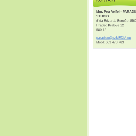
Mgr. Petr Velfel - PARAD
STUDIO
třída Edvarda Beneše 156
Hradec Králové 12
500 12
paradise
@czMEDIA
.eu
Mobil: 603 478 763