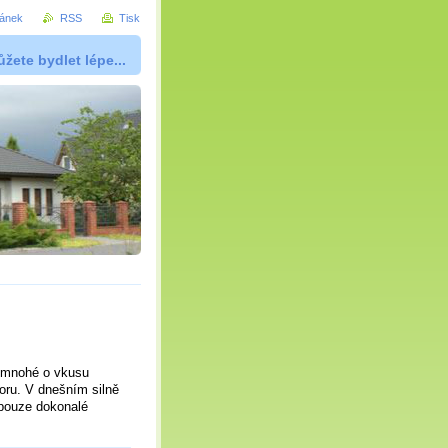
ránek
RSS
Tisk
žete bydlet lépe...
mnohé o vkusu
toru. V dnešním silně
 pouze dokonalé