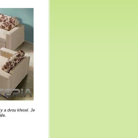
y a dvou křesel. Je
áře.