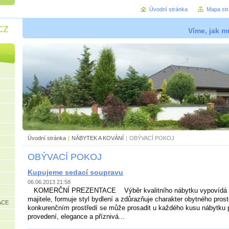
Úvodní stránka
Mapa st
cz
Víme, jak mů
Úvodní stránka
|
NÁBYTEK A KOVÁNÍ
|
OBÝVACÍ POKOJ
OBÝVACÍ POKOJ
Kupujeme sedací soupravu
06.06.2013 21:58
KOMERČNÍ PREZENTACE Výběr kvalitního nábytku vypovídá 
majitele, formuje styl bydlení a zdůrazňuje charakter obytného pros
ACE
konkurenčním prostředí se může prosadit u každého kusu nábytku
provedení, elegance a příznivá...