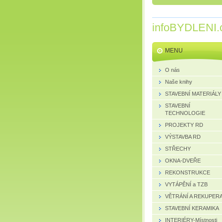
infoBYDLENI.
MENU
O nás
Naše knihy
STAVEBNÍ MATERIÁLY
STAVEBNÍ
TECHNOLOGIE
PROJEKTY RD
VÝSTAVBA RD
STŘECHY
OKNA-DVEŘE
REKONSTRUKCE
VYTÁPĚNÍ a TZB
VĚTRÁNÍ A REKUPER
STAVEBNÍ KERAMIKA
INTERIÉRY-Místnosti