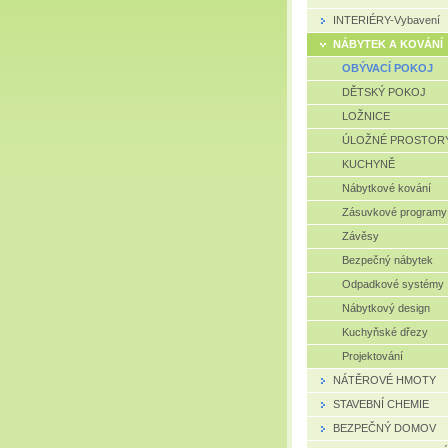
INTERIÉRY-Vybavení
NÁBYTEK A KOVÁNÍ
OBÝVACÍ POKOJ
DĚTSKÝ POKOJ
LOŽNICE
ÚLOŽNÉ PROSTOR
KUCHYNĚ
Nábytkové kování
Zásuvkové programy
Závěsy
Bezpečný nábytek
Odpadkové systémy
Nábytkový design
Kuchyňské dřezy
Projektování
NÁTĚROVÉ HMOTY
STAVEBNÍ CHEMIE
BEZPEČNÝ DOMOV