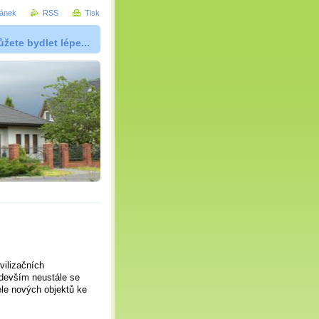
ránek
RSS
Tisk
žete bydlet lépe...
vilizačních
ředevším neustále se
tele nových objektů ke