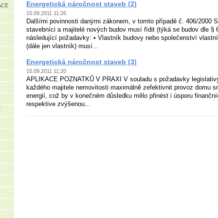
Energetická náročnost staveb (2)
ACE
15.09.2011 11:26
Dalšími povinnosti danými zákonem, v tomto případě č. 406/2000 S
stavebníci a majitelé nových budov musí řídit (týká se budov dle § 6
následující požadavky: • Vlastník budovy nebo společenství vlastn
(dále jen vlastník) musí...
Energetická náročnost staveb (3)
15.09.2011 11:20
APLIKACE POZNATKŮ V PRAXI V souladu s požadavky legislativy
každého majitele nemovitosti maximálně zefektivnit provoz domu s
energií, což by v konečném důsledku mělo přinést i úsporu finanční
respektive zvýšenou...
Í