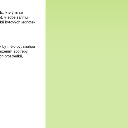
b., kterými se
), v sobě zahrnují
íků bytových jednotek
 by mělo být snahou
nížením spotřeby
ch prostředků,