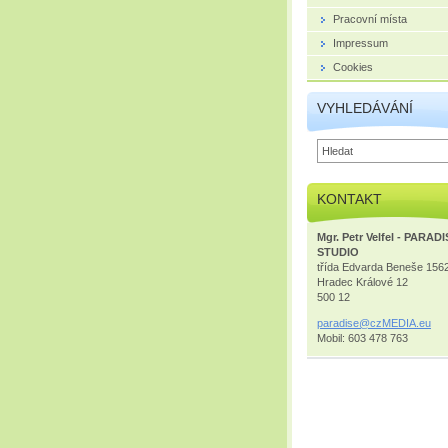
Pracovní místa
Impressum
Cookies
VYHLEDÁVÁNÍ
KONTAKT
Mgr. Petr Velfel - PARAD
STUDIO
třída Edvarda Beneše 156
Hradec Králové 12
500 12
paradise
@czMEDIA
.eu
Mobil: 603 478 763