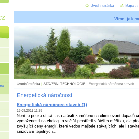
Úvodní stránka
Mapa st
cz
Víme, jak mů
Úvodní stránka
|
STAVEBNÍ TECHNOLOGIE
|
Energetická náročnost staveb
ost
Energetická náročnost
Energetická náročnost staveb (1)
15.09.2011 11:28
Není to pouze sílící tlak na úsilí zaměřené na eliminování dopadů ci
vymožeností na ekologii a vnější prostředí v širším měřítku, ale p
zvyšující ceny energií, které vedou majitele stávajících, ale i stavi
snižování tepelných...