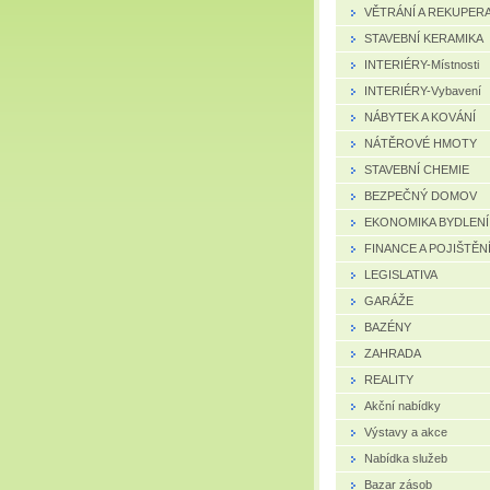
VĚTRÁNÍ A REKUPER
STAVEBNÍ KERAMIKA
INTERIÉRY-Místnosti
INTERIÉRY-Vybavení
NÁBYTEK A KOVÁNÍ
NÁTĚROVÉ HMOTY
STAVEBNÍ CHEMIE
BEZPEČNÝ DOMOV
EKONOMIKA BYDLENÍ
FINANCE A POJIŠTĚN
LEGISLATIVA
GARÁŽE
BAZÉNY
ZAHRADA
REALITY
Akční nabídky
Výstavy a akce
Nabídka služeb
Bazar zásob