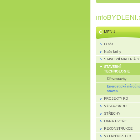
infoBYDLENI.
MENU
O nás
Naše knihy
STAVEBNÍ MATERIÁLY
STAVEBNÍ
TECHNOLOGIE
Dřevostavby
Energetická náročn
staveb
PROJEKTY RD
VÝSTAVBA RD
STŘECHY
OKNA-DVEŘE
REKONSTRUKCE
VYTÁPĚNÍ a TZB