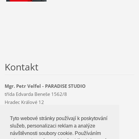
Kontakt
Mgr. Petr Velfel - PARADISE STUDIO
třída Edvarda Beneše 1562/8
Hradec Králové 12
500 12
Mobil: 603 478 763
Tyto webové stránky používají k poskytování
Tyto webové stránky používají k poskytování
paradise
@czMEDIA
.eu
služeb, personalizaci reklam a analýze
služeb, personalizaci reklam a analýze
návštevnosti soubory cookie. Používáním
návštěvnosti soubory cookie. Používáním