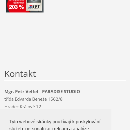
Kontakt
Mgr. Petr Velfel - PARADISE STUDIO
třída Edvarda Beneše 1562/8
Hradec Králové 12
500 12
Mobil: 603 478 763
Tyto webové stránky používají k poskytování
Tyto webové stránky používají k poskytování
paradise
@czMEDIA
.eu
služeb, personalizaci reklam a analýze
služeb, personalizaci reklam a analýze