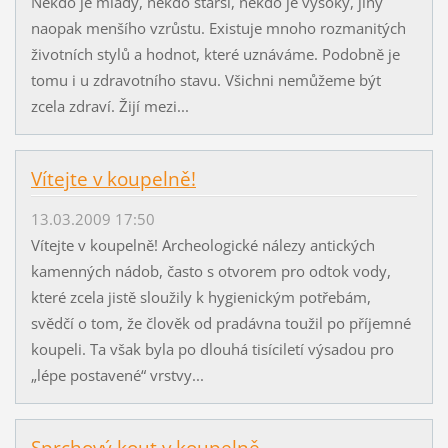
Někdo je mladý, někdo starší, někdo je vysoký, jiný
naopak menšího vzrůstu. Existuje mnoho rozmanitých
životních stylů a hodnot, které uznáváme. Podobně je
tomu i u zdravotního stavu. Všichni nemůžeme být
zcela zdraví. Žijí mezi...
Vítejte v koupelně!
13.03.2009 17:50
Vítejte v koupelně! Archeologické nálezy antických
kamenných nádob, často s otvorem pro odtok vody,
které zcela jistě sloužily k hygienickým potřebám,
svědčí o tom, že člověk od pradávna toužil po příjemné
koupeli. Ta však byla po dlouhá tisíciletí výsadou pro
„lépe postavené“ vrstvy...