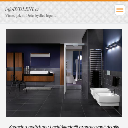
infoBYDLENI.cz
Víme, jak můžete bydlet lépe...
Koupelnu podtrhnou i nejdůkladněji propracované detaily