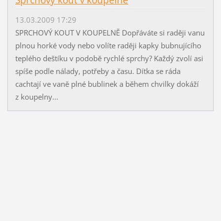
Sprchový kout v koupelně
13.03.2009 17:29
SPRCHOVÝ KOUT V KOUPELNĚ Dopřáváte si raději vanu
plnou horké vody nebo volíte raději kapky bubnujícího
teplého deštíku v podobě rychlé sprchy? Každý zvolí asi
spíše podle nálady, potřeby a času. Dítka se ráda
cachtají ve vaně plné bublinek a během chvilky dokáží
z koupelny...