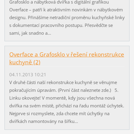
Grafosklo a nábytková dvířka s digitální grafikou
Overface – patří k atraktivním novinkám v nábytkovém
designu. Přinášíme netradiční proměnu kuchyňské linky
s dokumentací pracovního postupu. Přesvědčte se
sami, jak snadno a...
Overface a Grafosklo v řešení rekonstrukce
kuchyně (2)
04.11.2013 10:21
V druhé části naší rekonstrukce kuchyně se věnujme
pokračujícím úpravám. (První část naleznete zde.) 5.
Linku okovejte! V momentě, kdy jsou všechna nová
dvířka na svém místě, přichází na řadu montáž úchytek.
Nejprve si rozmyslete, zda chcete mít úchytky na
dvířkách namontovány na šířku...