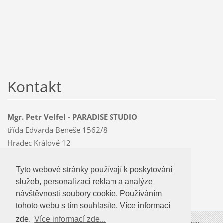
Kontakt
Mgr. Petr Velfel - PARADISE STUDIO
třída Edvarda Beneše 1562/8
Hradec Králové 12
500 12
Mobil: 603 478 763
Tyto webové stránky používají k poskytování
Tyto webové stránky používají k poskytování
paradise
@czMEDIA
.eu
služeb, personalizaci reklam a analýze
služeb, personalizaci reklam a analýze
návštevnosti soubory cookie. Používáním
návštěvnosti soubory cookie. Používáním
tohoto webu s tím souhlasíte.
tohoto webu s tím souhlasíte. Více informací
zde.
Více informací zde...
Více informací zde...
© 2009-2026 PARADISE STUDIO. Všechna práva vyhrazena.