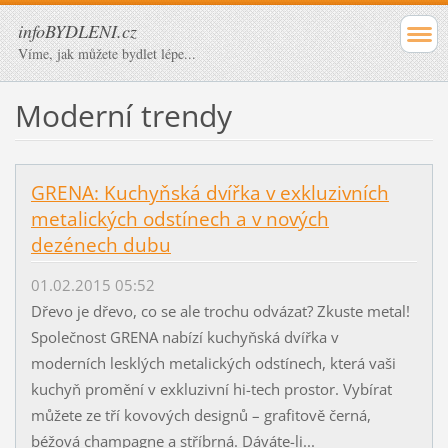
infoBYDLENI.cz
Víme, jak můžete bydlet lépe...
Moderní trendy
GRENA: Kuchyňská dvířka v exkluzivních
metalických odstínech a v nových
dezénech dubu
01.02.2015 05:52
Dřevo je dřevo, co se ale trochu odvázat? Zkuste metal!
Společnost GRENA nabízí kuchyňská dvířka v
moderních lesklých metalických odstínech, která vaši
kuchyň promění v exkluzivní hi-tech prostor. Vybírat
můžete ze tří kovových designů – grafitově černá,
béžová champagne a stříbrná. Dáváte-li...