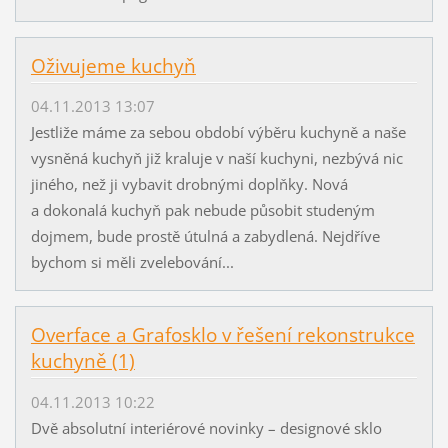
Oživujeme kuchyň
04.11.2013 13:07
Jestliže máme za sebou období výběru kuchyně a naše
vysněná kuchyň již kraluje v naší kuchyni, nezbývá nic
jiného, než ji vybavit drobnými doplňky. Nová
a dokonalá kuchyň pak nebude působit studeným
dojmem, bude prostě útulná a zabydlená. Nejdříve
bychom si měli zvelebování...
Overface a Grafosklo v řešení rekonstrukce
kuchyně (1)
04.11.2013 10:22
Dvě absolutní interiérové novinky – designové sklo