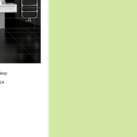
átory
KA