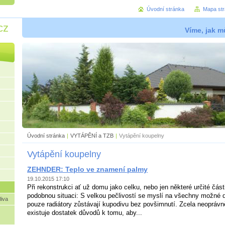
Úvodní stránka
Mapa st
cz
Víme, jak mů
Úvodní stránka
|
VYTÁPĚNÍ a TZB
|
Vytápění koupelny
Vytápění koupelny
ZEHNDER: Teplo ve znamení palmy
19.10.2015 17:10
Při rekonstrukci ať už domu jako celku, nebo jen některé určité části,
podobnou situaci: S velkou pečlivostí se myslí na všechny možné d
liva
pouze radiátory zůstávají kupodivu bez povšimnutí. Zcela neopráv
existuje dostatek důvodů k tomu, aby...