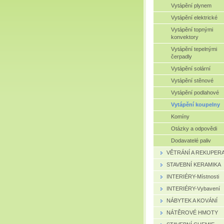
Vytápění plynem
Vytápění elektrické
Vytápění topnými
konvektory
Vytápění tepelnými
čerpadly
Vytápění solární
Vytápění stěnové
Vytápění podlahové
Vytápění koupelny
Komíny
Otázky a odpovědi
Dodavatelé paliv
VĚTRÁNÍ A REKUPER
STAVEBNÍ KERAMIKA
INTERIÉRY-Místnosti
INTERIÉRY-Vybavení
NÁBYTEK A KOVÁNÍ
NÁTĚROVÉ HMOTY