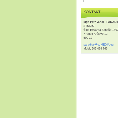
KONTAKT
Mgr. Petr Velfel - PARAD
STUDIO
třída Edvarda Beneše 156
Hradec Králové 12
500 12
paradise
@czMEDIA
.eu
Mobil: 603 478 763