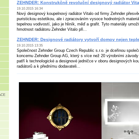
ZEHNDER: Konstrukčně revoluční designový radiátor Vita
19.10.2015 16:34
Nový designový koupelnový radiátor Vitalo od firmy Zehnder přesvě
puristickou estetikou, ale i zpracováním vysoce hodnotných materi
tepelnou vodivostí, jako je hliník, měď a grafit. Tyto materiály umož
hmotnost radiátoru Zehnder Vitalo při...
ZEHNDER: Designové radiátory vytvoří domov nejen teplejš
19.10.2015 13:35
Společnost Zehnder Group Czech Republic s.r.o. je dceřinou spole
koncernu Zehnder Group AG, který s více než 20 výrobními závod
patří k technologické a designové jedničce v oboru designových k
radiátorů a k přednímu dodavateli...
ACE