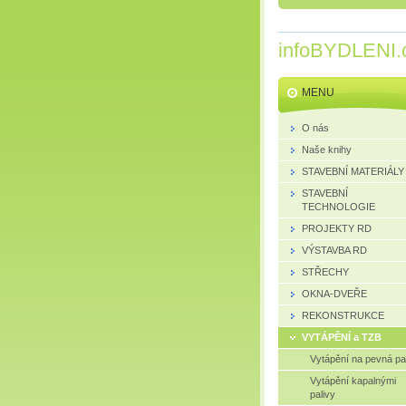
infoBYDLENI.
MENU
O nás
Naše knihy
STAVEBNÍ MATERIÁLY
STAVEBNÍ
TECHNOLOGIE
PROJEKTY RD
VÝSTAVBA RD
STŘECHY
OKNA-DVEŘE
REKONSTRUKCE
VYTÁPĚNÍ a TZB
Vytápění na pevná pa
Vytápění kapalnými
palivy