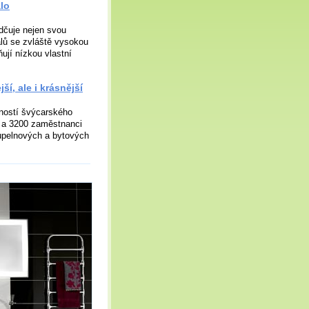
lo
dčuje nejen svou
álů se zvláště vysokou
ňují nízkou vlastní
í, ale i krásnější
čností švýcarského
y a 3200 zaměstnanci
oupelnových a bytových