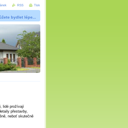
ránek
RSS
Tisk
žete bydlet lépe...
 lidé prožívají
etaily přestavby,
něně, neboť skutečně